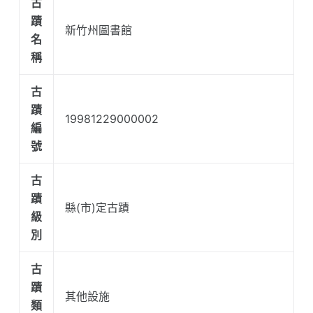
古
蹟
新竹州圖書館
名
稱
古
蹟
19981229000002
編
號
古
蹟
縣(市)定古蹟
級
別
古
蹟
其他設施
類