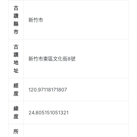
古
蹟
新竹市
縣
市
古
蹟
新竹市東區文化街8號
地
址
經
120.97118171807
度
緯
24.805151051321
度
所