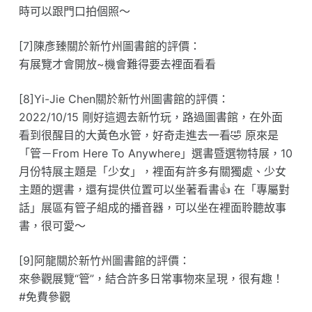
時可以跟門口拍個照～
[7]陳彥臻關於新竹州圖書館的評價：
有展覽才會開放~機會難得要去裡面看看
[8]Yi-Jie Chen關於新竹州圖書館的評價：
2022/10/15 剛好這週去新竹玩，路過圖書館，在外面
看到很醒目的大黃色水管，好奇走進去一看🤣 原來是
「管－From Here To Anywhere」選書暨選物特展，10
月份特展主題是「少女」，裡面有許多有關獨處、少女
主題的選書，還有提供位置可以坐著看書👍 在「專屬對
話」展區有管子組成的播音器，可以坐在裡面聆聽故事
書，很可愛～
[9]阿龍關於新竹州圖書館的評價：
來參觀展覽“管”，結合許多日常事物來呈現，很有趣！
#免費參觀