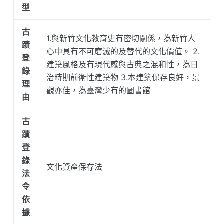
型
古
1.與新竹文化教育史有密切關係，為新竹人
蹟
心中具有不可磨滅的及替代的文化價值。 2.
登
建築風格及有現代感與古典之混和性，為日
錄
治時期前衛性建築物 3.本建築保存良好，景
理
觀亦佳，為臺灣少有的圖書館
由
古
蹟
登
錄
文化資產保存法
法
令
依
據