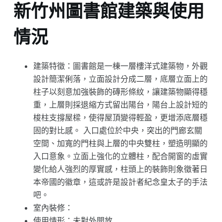
新竹州圖書館建築與使用
情況
建築特徵：圖書館是一棟一層樓洋式建築物，外觀
設計簡潔俐落，立面設計分成二層，底層立面上的
柱子以刻意加強裝飾的磚形條紋，讓建築物顯得穩
重，上層則採退縮方式留出陽台，陽台上設計短的
梭柱支撐屋樑，使得屋頂變得輕盈，更增添底層穩
固的對比感。 入口處位於中央，突出的門廊玄關
空間、加寬的門柱與上層的中央雙柱，塑造明顯的
入口意象。立面上強化的立體柱，配合開窗的虛實
變化給人強烈的厚實感，柱頭上的裝飾則象徵著日
本帝國的徽章，這或許是設計者紀念皇太子的手法
吧。
室內裝修：
使用情形：未對外開放