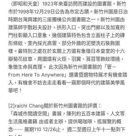
（即昭和天皇）1923年來臺訪問而建設的圖書館，新竹
市於1998年12月29日公告為市定古蹟。新竹州圖是日治
時期台灣興建的三座獨棟公共圖書館之一。新竹州圖由
建築師宇敷赳夫設計，拱形入口、突出門廊以及加寬的
門柱彰顯入口意象，幾個建築特色包含立面柱子上的磚
形條紋、室內採光高窗、部分外牆的泥塑洗石裝飾圖
樣。最特別之處在於玄關上方還有象徵日本皇室的十六
瓣菊花紋章，周圍還有火炬、羽翼、莨苕等飾紋環繞，
象徵生命與真理。 此次因為新竹州圖書館的「管－
From Here To Anywhere」選書暨選物特展才有機會踏
入，有機會不妨去走走看看一窺那個時代的建築美學風
華吧！
[2]raichi Chang關於新竹州圖書館的評價：
「森城市閱讀空間」書展，陳列約五百本建築、人文等
生活風格書籍 由或者主辦，提供喝咖啡、逛展覽的概
念⋯⋯ 展期110 12/26止， 週二至週日上午十一點到下