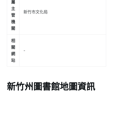
屬
主
新竹市文化局
管
機
關
相
關
-
網
站
新竹州圖書館地圖資訊