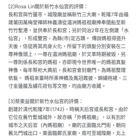
[2]Rosa Lin關於新竹水仙宮的評價：
長和宮與竹蓮寺、城隍廟並稱新竹三大廟。乾隆7年由福
建莆田萬梅堂禪師林義濤從湄洲媽祖祖廟捧奉隨船至新
竹竹塹港，並供奉於長和宮；另於同治2年在左側建「水
仙宮」，形成雙宮，為縣(市)定古蹟。 傳說媽祖得道升
天後，信徒將其肉身火化，所留下的頭髮分別安裝在二
尊神像頭上，一尊在湄洲媽祖廟，於文革時期被毀，另
一尊則係長和宮的媽祖，亦即現今世界唯一的媽祖真髮
神像，每年祭祀大典前，長和宮會封廟門，為媽祖整理
依髮。 媽祖來臺時所乘神轎及鳳冠霞披、錦繡袍裙、三
寸金蓮履及繡花荷包等文物，均由廟方收藏。
[3]蔡東益關於新竹水仙宮的評價：
創建於清代乾隆7年(1742)，時稱天后宮或長和宮。由於
它位在舊竹塹城城外，故亦稱「外媽祖廟」，以有別於
城市之天后官（內媽祖廟）。廟的正面臨北門街，朝向
舊北門城出口，東面臨鄭氏家廟，南可至城隍廟，北上