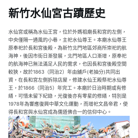
新竹水仙宮古蹟歷史
水仙宮或稱為水仙王宮，位於外媽祖廟長和宮的左側，
中央僅隔一通風的小巷，主祀水仙尊王。本廟水仙尊王
原奉祀於長和宮後殿，為新竹北門地區郊商所崇祀的航
海神，後因市街日漸發展，北門地區人口漸增，原奉祀
的航海神已無法滿足人民的需求，也因長和宮後殿空間
較狹，故於1863（同治2）年由舖戶(老抽分)共同出
資，在長和宮左側拆除店屋，修建水仙王殿祭祀水仙尊
王，於1866（同治5）年完工。本廟於日治時期或有修
繕，可惜未留下紀錄，光復後亦有零星的修繕，特別是
1978年為響應復興中華文化運動，而增祀文昌帝君，使
得長和宮與水仙宮成為儒道佛合一的信仰中心。