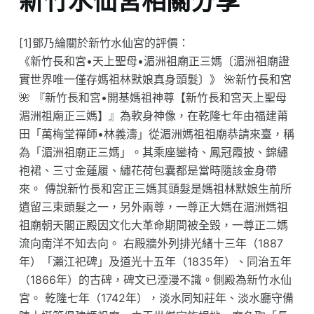
新竹水仙宮相關分享
[1]鄧乃綸關於新竹水仙宮的評價：
《新竹長和宮•天上聖母•湄洲祖廟正三媽〔湄洲祖廟證
實世界唯一僅存媽祖林默娘真身頭髮〕》 🌺新竹長和宮
🌺 『新竹長和宮•開基媽祖神尊【新竹長和宮天上聖母
湄洲祖廟正三媽】』為軟身神像，在乾隆七年由福建莆
田「萬梅堂禪師•林義濤」從湄洲媽祖祖廟恭請來臺，稱
為「湄洲祖廟正三媽」。其乘座鑾椅、鳳冠霞披、錦繡
袍裙、三寸金蓮履、繡花荷包囊都是當時隨該金身帶
來。 傳說新竹長和宮正三媽其頭髮是媽祖林默娘生前所
遺留三束頭髮之一，另外兩尊，一尊正大媽在湄洲媽祖
祖廟朝天閣正殿因文化大革命期間被全毀，一尊正二媽
流向南洋不知去向。 右殿牆外列排光緒十三年（1887
年）「瀨江祀碑」及道光十五年（1835年）、同治五年
（1866年）的古碑，碑文已湮漫不識。側殿為新竹水仙
宮。 乾隆七年（1742年），淡水同知莊年、淡水廳守備