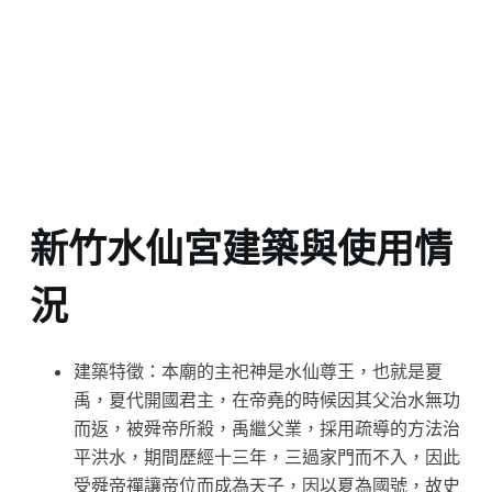
新竹水仙宮建築與使用情
況
建築特徵：本廟的主祀神是水仙尊王，也就是夏
禹，夏代開國君主，在帝堯的時候因其父治水無功
而返，被舜帝所殺，禹繼父業，採用疏導的方法治
平洪水，期間歷經十三年，三過家門而不入，因此
受舜帝禪讓帝位而成為天子，因以夏為國號，故史