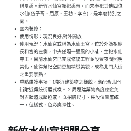
稱夏禹。新竹水仙宮獨祀禹帝，而未奉祀其他四位
水仙(伍子胥、屈原、王勃、李白)，是本廟特別之
處。
室內裝修：
使用情形：現況良好,對外開放
使用現況：水仙宮或稱為水仙王宮，位於外媽祖廟
長和宮的左側，中央僅隔一通風的小巷，主祀水仙
尊王。目前水仙宮已完成修復工程並設置夜間照明
美化，使得祭祀空間更加精緻美觀，成為北門大街
之重要景點。
重點維護事項：1.鄰近建築物之樣貌，應配合北門
街附近傳統街屋式樣。 2.周邊建築物高度應避免
對古蹟造成壓迫感。 3.招牌尺寸、裝設位置應統
一，但樣式、色彩應彈性。