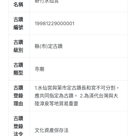
新竹水仙宮
名稱
古蹟
19981229000001
編號
古蹟
縣(市)定古蹟
級別
古蹟
寺廟
類型
古蹟
1.水仙宮與第市定古蹟長和宮不可分割，
登錄
應共同指定為古蹟。 2.為清代台灣與大
理由
陸漳泉等地貿易重要
古蹟
登錄
文化資產保存法
法令