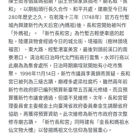
陳士挺等倡建媽祖廟，由王世傑家族捐地。廟名取「長
和」，以期船頭行長久合作、和平共處，建廟至今已有
280年歷史之久。 在乾隆十三年（1748年）官方在竹塹
城內興建新竹內天后宮(內媽祖)後，長和宮開始被叫作
「外媽祖」。 「新竹長和宮」為竹塹古輕便車道的起
點，陸運貨物會經過今日的城北街、境福街（樹林頭境
福宮）、東大路、經塹港富美宮，最後到頭前溪口的南
寮港口。 清治和日治時代北門街商行雲集，水郊行商以
此廟為為集會處所，日治時期廟埕就開始有小吃市集
聚。 1996年11月14日，新竹市議員李黃錦燕質疑，長和
宮已被列為三級古蹟，廟裡多處梁柱腐朽，雖然兩年前
新竹市政府即已編列預算新臺幣五百萬元修繕，而且預
算獲新竹市議會通過，但還不見維修。次年，長和宮管
理委員會主委楊金土向臺灣省政府委員秦金生請願省府
協助，再獲得預算資助。此次維修為新竹市政府首次整
修寺廟古蹟。 「新竹長和宮」同時建有『金長和媽祖水
仙文物大樓』以發揚媽祖文化信仰為發展重心。