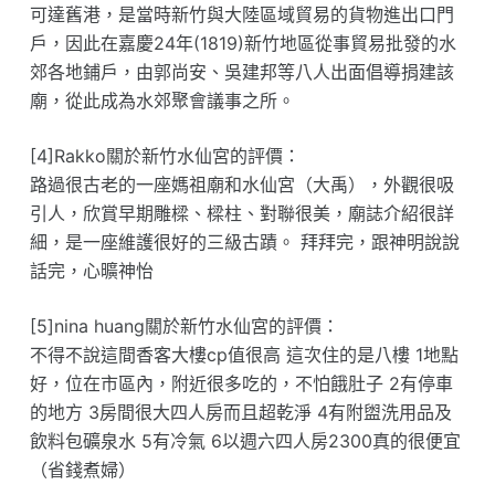
可達舊港，是當時新竹與大陸區域貿易的貨物進出口門
戶，因此在嘉慶24年(1819)新竹地區從事貿易批發的水
郊各地鋪戶，由郭尚安、吳建邦等八人出面倡導捐建該
廟，從此成為水郊聚會議事之所。
[4]Rakko關於新竹水仙宮的評價：
路過很古老的一座媽祖廟和水仙宮（大禹），外觀很吸
引人，欣賞早期雕樑、樑柱、對聯很美，廟誌介紹很詳
細，是一座維護很好的三級古蹟。 拜拜完，跟神明說說
話完，心曠神怡
[5]nina huang關於新竹水仙宮的評價：
不得不說這間香客大樓cp值很高 這次住的是八樓 1地點
好，位在市區內，附近很多吃的，不怕餓肚子 2有停車
的地方 3房間很大四人房而且超乾淨 4有附盥洗用品及
飲料包礦泉水 5有冷氣 6以週六四人房2300真的很便宜
（省錢煮婦）