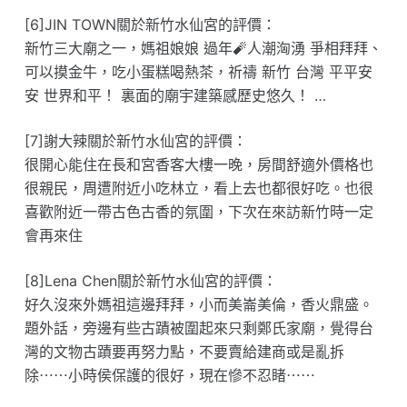
[6]JIN TOWN關於新竹水仙宮的評價：
新竹三大廟之一，媽祖娘娘 過年🧨人潮洶湧 爭相拜拜、
可以摸金牛，吃小蛋糕喝熱茶，祈禱 新竹 台灣 平平安
安 世界和平！ 裏面的廟宇建築感歷史悠久！ …
[7]謝大辣關於新竹水仙宮的評價：
很開心能住在長和宮香客大樓一晚，房間舒適外價格也
很親民，周遭附近小吃林立，看上去也都很好吃。也很
喜歡附近一帶古色古香的氛圍，下次在來訪新竹時一定
會再來住
[8]Lena Chen關於新竹水仙宮的評價：
好久沒來外媽祖這邊拜拜，小而美崙美倫，香火鼎盛。
題外話，旁邊有些古蹟被圍起來只剩鄭氏家廟，覺得台
灣的文物古蹟要再努力點，不要賣給建商或是亂拆
除⋯⋯小時侯保護的很好，現在慘不忍睹⋯⋯