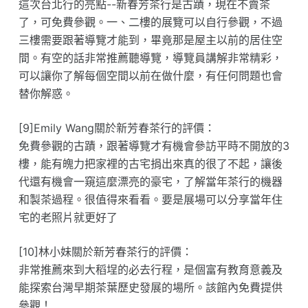
這次台北行的亮點--新春芳茶行是古蹟，現在不賣茶
了，可免費參觀。一、二樓的展覽可以自行參觀，不過
三樓需要跟著導覽才能到，畢竟那是屋主以前的居住空
間。有空的話非常推薦聽導覽，導覽員講解非常精彩，
可以讓你了解每個空間以前在做什麼，有任何問題也會
替你解惑。
[9]Emily Wang關於新芳春茶行的評價：
免費參觀的古蹟，跟著導覽才有機會參訪平時不開放的3
樓，能有魄力把家裡的古宅捐出來真的很了不起，讓後
代還有機會一窺這麼漂亮的豪宅，了解當年茶行的機器
和製茶過程。很值得來看看。要是展場可以分享當年住
宅的老照片就更好了
[10]林小妹關於新芳春茶行的評價：
非常推薦來到大稻埕的必去行程，是個富有教育意義及
能探索台灣早期茶葉歷史發展的場所。該館內免費提供
參觀！