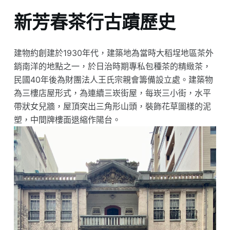
新芳春茶行古蹟歷史
建物約創建於1930年代，建築地為當時大稻埕地區茶外
銷南洋的地點之一，於日治時期專私包種茶的精緻茶，
民國40年後為財團法人王氏宗親會籌備設立處。建築物
為三樓店屋形式，為連續三崁街屋，每崁三小街，水平
帶狀女兒牆，屋頂突出三角形山頭，裝飾花草圖樣的泥
塑，中間牌樓面退縮作陽台。