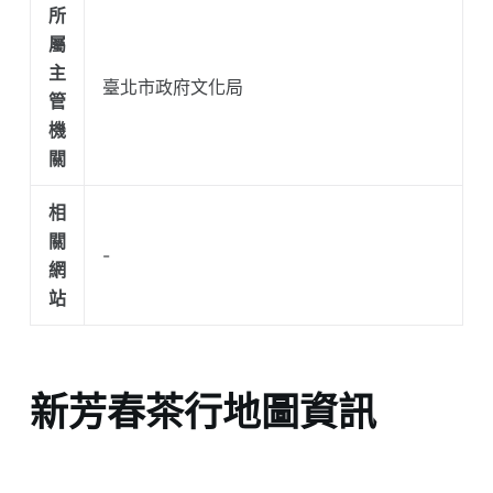
所
屬
主
臺北市政府文化局
管
機
關
相
關
-
網
站
新芳春茶行地圖資訊