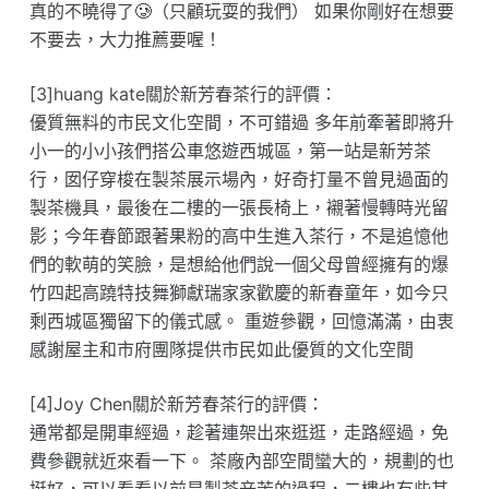
真的不曉得了🥲（只顧玩耍的我們） 如果你剛好在想要
不要去，大力推薦要喔！
[3]huang kate關於新芳春茶行的評價：
優質無料的市民文化空間，不可錯過 多年前牽著即將升
小一的小小孩們搭公車悠遊西城區，第一站是新芳茶
行，囡仔穿梭在製茶展示場內，好奇打量不曾見過面的
製茶機具，最後在二樓的一張長椅上，襯著慢轉時光留
影；今年春節跟著果粉的高中生進入茶行，不是追憶他
們的軟萌的笑臉，是想給他們說一個父母曾經擁有的爆
竹四起高蹺特技舞獅獻瑞家家歡慶的新春童年，如今只
剩西城區獨留下的儀式感。 重遊參觀，回憶滿滿，由衷
感謝屋主和市府團隊提供市民如此優質的文化空間
[4]Joy Chen關於新芳春茶行的評價：
通常都是開車經過，趁著連架出來逛逛，走路經過，免
費參觀就近來看一下。 茶廠內部空間蠻大的，規劃的也
挺好，可以看看以前是製茶辛苦的過程，二樓也有些其