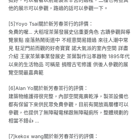
他的展示可以參觀，路過的話可以參觀一下。
[5]Yoyo Tsai關於新芳春茶行的評價：
免費的喔... 大稻埕茶葉發展史佔重要角色 古蹟參觀與導
覽景點 座落熱鬧街道中 不經意間易錯過 來往人潮中常
見 駐足門前而觀的好奇寶寶 諾大氣派的室內空間 詳盡
介紹 王家茶葉事業發展史 茶葉製作沿革器物 1895年代
以來的生活物品 可稱是 捐贈古宅修護 供後人參觀的展
覽空間最嘉典範
[6]Alan Yo關於新芳春茶行的評價：
建築物維護得很完整，內部空間寬廣乾淨，製茶設備也
都有保留下來供民眾免費參觀，目前有開放兩層樓可以
參觀，也提供了無障礙電梯跟無障礙廁所，整體規劃的
相當不錯👍 …
[7]kekox wang關於新芳春茶行的評價：