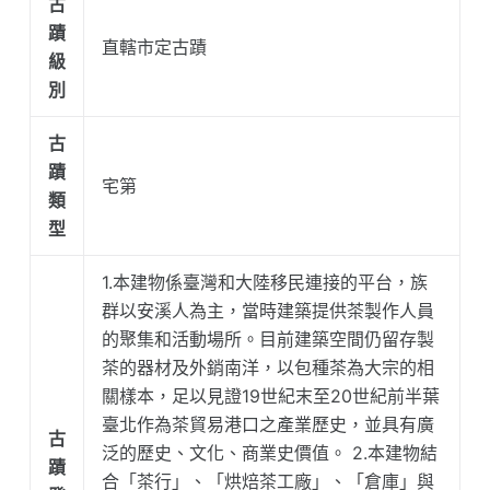
古
蹟
直轄市定古蹟
級
別
古
蹟
宅第
類
型
1.本建物係臺灣和大陸移民連接的平台，族
群以安溪人為主，當時建築提供茶製作人員
的聚集和活動場所。目前建築空間仍留存製
茶的器材及外銷南洋，以包種茶為大宗的相
關樣本，足以見證19世紀末至20世紀前半葉
臺北作為茶貿易港口之產業歷史，並具有廣
古
泛的歷史、文化、商業史價值。 2.本建物結
蹟
合「茶行」、「烘焙茶工廠」、「倉庫」與