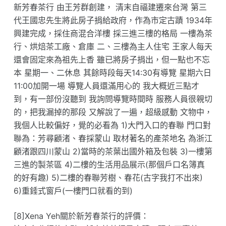
新芳春茶行 由王芳群創建， 清末自福建遷來台灣 第三
代王國忠先生將此房子捐給政府，作為市定古蹟 1934年
興建完成，採住商混合洋樓 採三進三樓的格局 一樓為茶
行、烘焙茶工廠、倉庫 二、三樓為主人住宅 王家人每天
還會固定來為祖先上香 雖已將房子捐出，但一點也不忘
本 星期一、二休息 其餘時段每天14:30有導覽 星期六日
11:00加開一場 導覽人員還滿用心的 我大概近三點才
到，有一部份沒聽到 我詢問導覽時間時 服務人員很親切
的，把我漏掉的那段 又解說了一遍，超級感動 文物中，
我個人比較偏好，覺的必看為 1)大門入口的春聯 門口對
聯為：芳尋顧渚、春採蒙山 取材著名的產茶地名 為浙江
顧渚跟四川蒙山 2)當時的茶葉出國外箱及包裝 3)一樓第
三進的製茶區 4)二樓的生活用品展示(那個戶口名簿真
的好有趣) 5)二樓的春聯芳樹、春花(古字我打不出來)
6)重錘式窗戶(一樓門口就看的到)
[8]Xena Yeh關於新芳春茶行的評價：