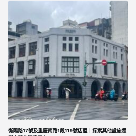
衡陽路17號及重慶南路1段119號店屋｜探索其他設施類