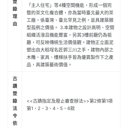
登
「主人住宅」等4種空間機能，形成一個完
錄
整的茶文化複合體，亦為當時臺北最大的茶
理
工廠，係臺灣、臺北罕見之例，並具建築類
由
型孤例之價值。 3.本建物之設計高明、空間
組織活潑且機能豐富，另其3樓前廳仍為祖
廳，可反映傳統生活價值觀。建物正立面泥
塑出自大稻埕名匠郭三川之手，建物內部之
木雕、家具、樓梯扶手皆為優異製作下之產
品，具建築藝術價值。
古
蹟
登
錄
<<古蹟指定及廢止審查辦法>>第2條第1項
法
第1、2、3、4、5、6款
令
依