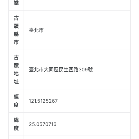
據
古
蹟
臺北市
縣
市
古
蹟
臺北市大同區民生西路309號
地
址
經
121.5125267
度
緯
25.0570716
度