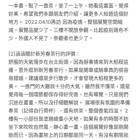
一本書，點了一壺茶，坐了一上午，她看這畫面，覺得
好美，希望我們多跟朋友們介紹，讓更多人知道這個好
地方。 2022.04.10再訪 因為疫情，整個展覽空間縮
減，展覽品變少了，三樓不開放參觀，比起疫前遜色不
少，外國人不見了，參觀者也更少了。
[2]涵涵關於新芳春茶行的評價：
舒服的天氣慢步在台北街頭，因為辦事情來到大稻程這
邊，意外逛到新芳春茶行，如果是開車或騎車真的很容
易錯過，建議還是步行散步，才會發現大稻程更多的
美。 一進門的大廳就十分的大氣，雖然我不懂茶，還是
覺得每一個環節都保存得好完善，也有導覽，只是我們
沉迷在畫畫，所以沒仔細聽解說。 展場很有氛圍的準備
奉茶（記得自行帶杯），還有烘茶，整個香氣四溢。 2
樓有一小部份是塗鴉繪畫小天地，如果有多的時間不妨
坐下來吹吹自然風，靜心畫一畫，這個展覽好像是剛開
始而已，因為畫架上的日期都是同一天，有沒有期限就