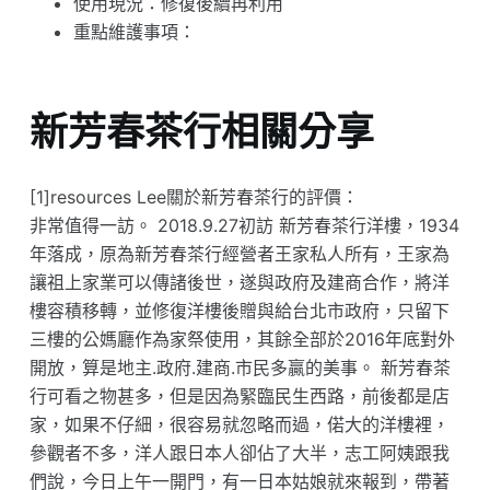
使用現況：修復後續再利用
重點維護事項：
新芳春茶行相關分享
[1]resources Lee關於新芳春茶行的評價：
非常值得一訪。 2018.9.27初訪 新芳春茶行洋樓，1934
年落成，原為新芳春茶行經營者王家私人所有，王家為
讓祖上家業可以傳諸後世，遂與政府及建商合作，將洋
樓容積移轉，並修復洋樓後贈與給台北市政府，只留下
三樓的公媽廳作為家祭使用，其餘全部於2016年底對外
開放，算是地主.政府.建商.市民多贏的美事。 新芳春茶
行可看之物甚多，但是因為緊臨民生西路，前後都是店
家，如果不仔細，很容易就忽略而過，偌大的洋樓裡，
參觀者不多，洋人跟日本人卻佔了大半，志工阿姨跟我
們說，今日上午一開門，有一日本姑娘就來報到，帶著