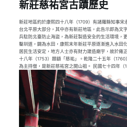
新莊慈祐宮古蹟歷史
新莊地區約於康熙四十八年（1709）有諸羅縣知事
台北平原大部分，其中亦有新莊地區，此告示即為文字
兵駐防北臺防止海盜，為新莊製造安全的生活環境，更
鑿圳道，闢為水田，康熙末年新莊平原逐漸進入水田化
居民生活安定，地方人士亦有財力建造廟宇，故於雍正七
十八年（1753）題額「慈祐」。乾隆二十五年（17
為主持僧，是新莊慈祐宮之開山祖。 民國七十四年（1