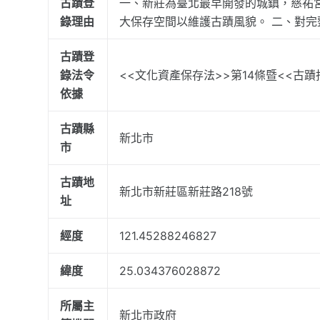
古蹟登
一、新莊為臺北最早開發的城鎮，慈祐
錄理由
大保存空間以維護古蹟風貌。 二、對
古蹟登
錄法令
<<文化資產保存法>>第14條暨<<古
依據
古蹟縣
新北市
市
古蹟地
新北市新莊區新莊路218號
址
經度
121.45288246827
緯度
25.034376028872
所屬主
新北市政府