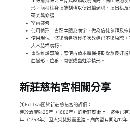
正殿前拜殿之三脊式屋頂較明間高，開山殿則使
形，龍柱柱身頂端刻槽以便出螭頭栱、頂出栱及
研究與修護
室內裝修：
使用情形：古蹟本體為廟宇，做為信徒參拜及宗
使用現況：修復前建築經多次改建已不復原貌，
大木結構腐朽。
重點維護事項：應使古蹟本體保持乾燥及良好通
曲變形、位移、開裂或蟲蛀等情形。
新莊慈祐宮相關分享
[1]Ed Tsai關於新莊慈祐宮的評價：
建於清康熙25年（1686年）的新莊廟街上，迄今已有
年（1753年）因火災焚毀而重建。廟內留有同治12年