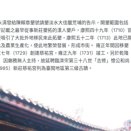
宋永清發給陳賴章墾號請墾淡水大佳臘荒埔的告示，開墾範圍包括
記載之最早從事新莊墾拓的漢人墾戶，康熙四十九年（1710）
吸引了大批外地移民來此拓墾，康熙五十二年（1713）此地已
及農業生產化，使此地繁榮發展，形成市街。 雍正年間因移墾
年（1729）創建慈祐宮，雍正九年（1731）竣工，另於乾隆
60）因廟務無人主持，故延聘臨濟宗第三十八世「志修」懷公和尚
985）新莊慈祐宮列為臺閩地區第三級古蹟。