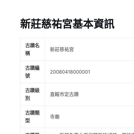
新莊慈祐宮基本資訊
古蹟名
新莊慈祐宮
稱
古蹟編
20080418000001
號
古蹟級
直轄市定古蹟
別
古蹟類
寺廟
型