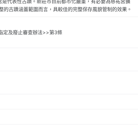
宮是代表性古蹟。新莊市目前都市化嚴重，有必要為慈祐宮擴
完整的古蹟涵蓋範圍而言，具較佳的完整保存風貌管制的效果。
蹟指定及廢止審查辦法>>第3條