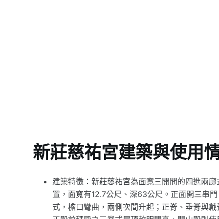
新莊慈祐宮建築與使用
建築特徵：新莊慈祐宮為面寬三開間的四進兩廊
置，面寬有12.7公尺、深63公尺。正面開三
式，檐口彎曲，兩側次間升起；正脊、垂脊與戧