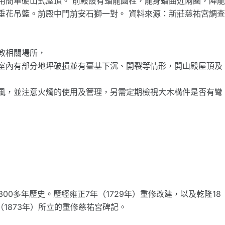
用簡單硬山式屋頂。 前殿設有蟠龍圓柱，龍身蟠曲近兩圈，降
垂花吊籃。前殿中門前安石獅一對。 資料來源：新莊慈祐宮調
教相關場所，
室內有部分地坪破損並有臺基下沉、開裂等情形，開山殿屋頂及
風，並注意火燭的使用及管理，另需定期檢視大木構件是否有彎
300多年歷史。歷經雍正7年（1729年）重修改建，以及乾隆18
（1873年）所立的重修慈祐宮碑記。