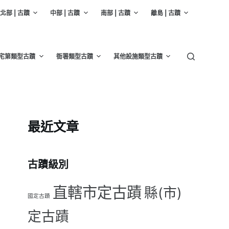
北部 | 古蹟
中部 | 古蹟
南部 | 古蹟
離島 | 古蹟
宅第類型古蹟
衙署類型古蹟
其他設施類型古蹟
最近文章
古蹟級別
直轄市定古蹟
縣(市)
國定古蹟
定古蹟