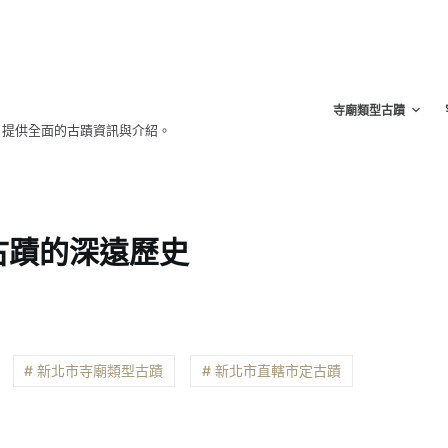
寺廟類型古蹟
，提供全面的古蹟資訊與介紹。
古蹟的深遠歷史
# 新北市寺廟類型古蹟
# 新北市直轄市定古蹟