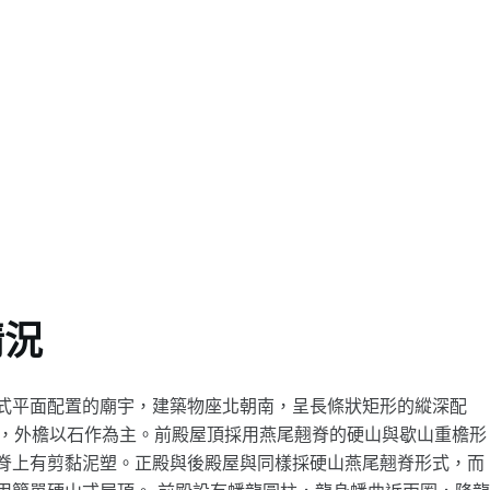
情況
式平面配置的廟宇，建築物座北朝南，呈長條狀矩形的縱深配
串門，外檐以石作為主。前殿屋頂採用燕尾翹脊的硬山與歇山重檐形
脊上有剪黏泥塑。正殿與後殿屋與同樣採硬山燕尾翹脊形式，而