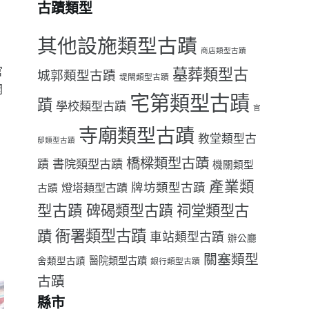
古蹟類型
其他設施類型古蹟
商店類型古蹟
官
墓葬類型古
城郭類型古蹟
堤閘類型古蹟
開
宅第類型古蹟
蹟
學校類型古蹟
官
寺廟類型古蹟
教堂類型古
邸類型古蹟
橋樑類型古蹟
書院類型古蹟
蹟
機關類型
產業類
牌坊類型古蹟
燈塔類型古蹟
古蹟
型古蹟
祠堂類型古
碑碣類型古蹟
衙署類型古蹟
蹟
車站類型古蹟
辦公廳
關塞類型
醫院類型古蹟
舍類型古蹟
銀行類型古蹟
古蹟
縣市