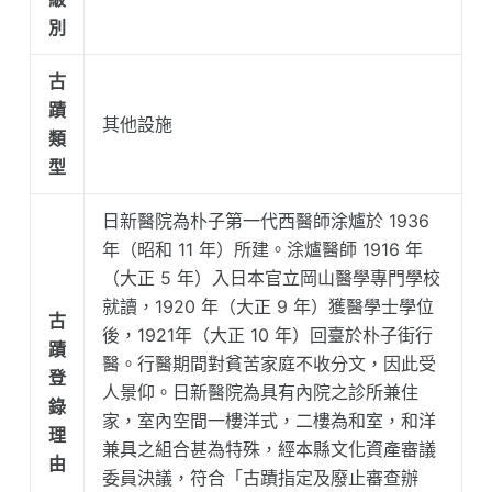
別
古
蹟
其他設施
類
型
日新醫院為朴子第一代西醫師涂爐於 1936
年（昭和 11 年）所建。涂爐醫師 1916 年
（大正 5 年）入日本官立岡山醫學專門學校
就讀，1920 年（大正 9 年）獲醫學士學位
古
後，1921年（大正 10 年）回臺於朴子街行
蹟
醫。行醫期間對貧苦家庭不收分文，因此受
登
人景仰。日新醫院為具有內院之診所兼住
錄
家，室內空間一樓洋式，二樓為和室，和洋
理
兼具之組合甚為特殊，經本縣文化資產審議
由
委員決議，符合「古蹟指定及廢止審查辦