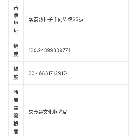
古
蹟
嘉義縣朴子市向榮路25號
地
址
經
120.24399309774
度
緯
23.468317129174
度
所
屬
主
嘉義縣文化觀光局
管
機
關