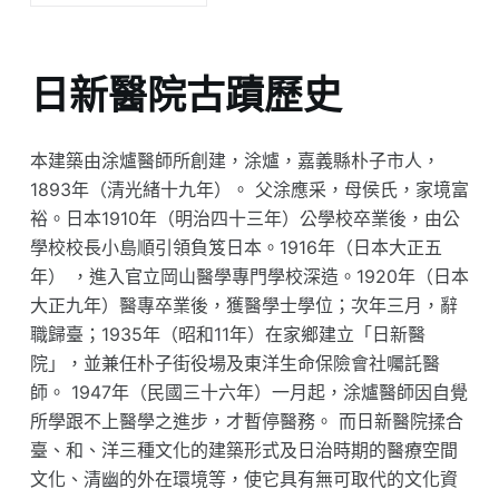
日新醫院古蹟歷史
本建築由涂爐醫師所創建，涂爐，嘉義縣朴子市人，
1893年（清光緒十九年）。 父涂應采，母侯氏，家境富
裕。日本1910年（明治四十三年）公學校卒業後，由公
學校校長小島順引領負笈日本。1916年（日本大正五
年） ，進入官立岡山醫學專門學校深造。1920年（日本
大正九年）醫專卒業後，獲醫學士學位；次年三月，辭
職歸臺；1935年（昭和11年）在家鄉建立「日新醫
院」，並兼任朴子街役場及東洋生命保險會社囑託醫
師。 1947年（民國三十六年）一月起，涂爐醫師因自覺
所學跟不上醫學之進步，才暫停醫務。 而日新醫院揉合
臺、和、洋三種文化的建築形式及日治時期的醫療空間
文化、清幽的外在環境等，使它具有無可取代的文化資