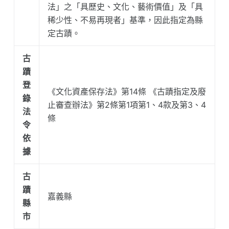
法」之「具歷史、文化、藝術價值」及「具
稀少性、不易再現者」基準，因此指定為縣
定古蹟。
古
蹟
登
《文化資產保存法》第14條 《古蹟指定及廢
錄
止審查辦法》第2條第1項第1、4款及第3、4
法
條
令
依
據
古
蹟
嘉義縣
縣
市