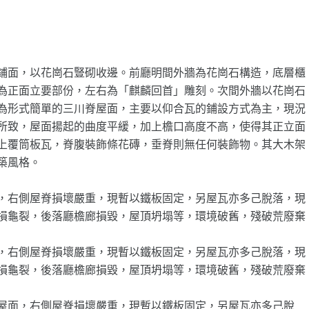
鋪面，以花崗石豎砌收邊。前廳明間外牆為花崗石構造，底層櫃
為正面立要部份，左右為「麒麟回首」雕刻。次間外牆以花崗石
為形式簡單的三川脊屋面，主要以仰合瓦的鋪設方式為主，現況
所致，屋面揚起的曲度平緩，加上檐口高度不高，使得其正立面
上覆筒板瓦，脊腹裝飾條花磚，垂脊則無任何裝飾物。其大木架
築風格。
，右側屋脊損壞嚴重，現暫以鐵板固定，另屋瓦亦多己脫落，現
損龜裂，後落廳檐廊損毀，屋頂坍塌等，環境破舊，殘破荒廢棄
，右側屋脊損壞嚴重，現暫以鐵板固定，另屋瓦亦多己脫落，現
損龜裂，後落廳檐廊損毀，屋頂坍塌等，環境破舊，殘破荒廢棄
屋面，右側屋脊損壞嚴重，現暫以鐵板固定，另屋瓦亦多己脫