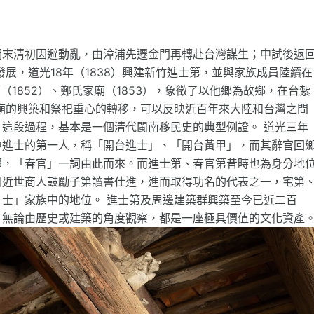
明末清初因避動亂，由漳浦先遷金門再轉赴台灣謀生；中試後返
發展，道光18年（1838）興建新竹進士第，並與家族成員陸續在
第（1852）、鄭氏家廟（1853），象徵了以他鄉為故鄉，在台紮
廟的興築和祭祀重心的轉移，可以反映近百年來大陸和台灣之間
這段過程，基本是一個清代閩南移民史的典型例證。 道光三年
額中進士的第一人，稱「開台進士」、「開台黃甲」，而其辭官回
部，「春官」一詞由此而來。而進士第、春官第昔時也為身分地
國近世商人鼓勵子第讀書仕進，進而取得功名的代表之一，宅第
士」家族中的地位。 進士第及周邊建築群興築至今已近二百
，無論由歷史或建築的角度觀察，都是一座極具價值的文化資產