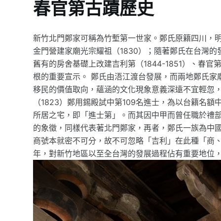
春官第古蹟歷史
新竹北門鄭家可稱為竹塹第一世家。鄭氏原籍四川，
金門營建家廟光宗耀祖（1830）；隨著鄭氏在台灣的
舊有的房舍基礎上改建吉利第（1844-1851）、春官
根的重要宣示。 鄭氏由浯江渡台發展，而兩地鄭氏家
移民的價值取向，蘊涵的文化現象意義深遠不宜輕忽，
（1823）鄭用錫殿試中第109名進士，為以台籍名
所居之宅，即「進士第」。而其因中甲而曾任職於禮
的象徵，同樣代表著北門鄭家，再者，鄭氏一族為中
商號本就密不可分，故不可忽略「吉利」在此種「商、
年，對新竹地區以至全台灣的發展過程佔有重要地位