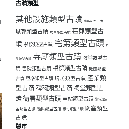
古蹟類型
其他設施類型古蹟
回
商店類型古蹟
墓葬類型古
城郭類型古蹟
堤閘類型古蹟
宅第類型古蹟
蹟
學校類型古蹟
官
寺廟類型古蹟
教堂類型古
鄉
邸類型古蹟
位
橋樑類型古蹟
書院類型古蹟
蹟
機關類型
、
產業類
牌坊類型古蹟
燈塔類型古蹟
古蹟
型古蹟
祠堂類型古
碑碣類型古蹟
。
衙署類型古蹟
蹟
車站類型古蹟
辦公廳
關塞類型
醫院類型古蹟
舍類型古蹟
銀行類型古蹟
古蹟
縣市