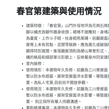
春官第建築與使用情況
建築特徵：「春官第」山門外埕地坪為花崗石條
腳以螭虎吞腳作牆身收頭；裙堵不施雕刻，身堵
為臺度，上作斗子砌，柱身砌燕尾磚。前廳屋面
屋脊上未有剪黏、泥塑等裝飾，應為風化或破損
顯得特別寬闊。後落廳屋頂則為硬山單脊形式，
構的格局和細部單元形貌上，反映著泉州同安建
室內裝修：
使用情形：本建物年久失修，前廳為三川脊屋面
暫以防水布遮蔽，屋架受屋面滲水影響，導致腐
置。為私人宅第,目前尚不開放參觀。
使用現況：本建物年久失修，前廳為三川脊屋面
暫以防水布遮蔽，屋架受屋面滲水影響，導致腐
置。 刻正與所有權人持續溝通。
重點維護事項：本建物年久失修，前廳為三川脊