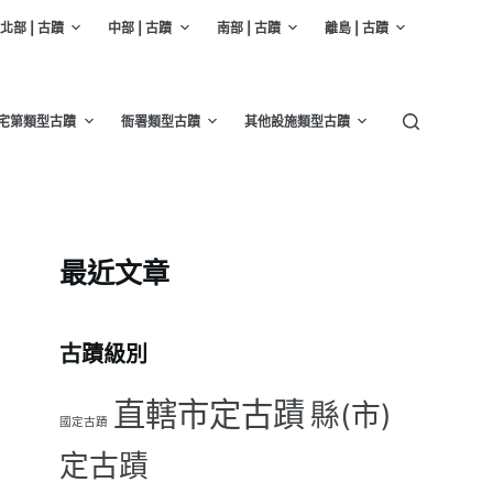
北部 | 古蹟
中部 | 古蹟
南部 | 古蹟
離島 | 古蹟
宅第類型古蹟
衙署類型古蹟
其他設施類型古蹟
最近文章
古蹟級別
直轄市定古蹟
縣(市)
國定古蹟
定古蹟