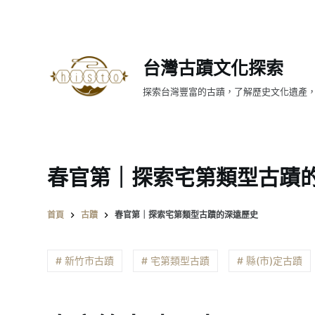
跳
至
主
台灣古蹟文化探索
要
內
探索台灣豐富的古蹟，了解歷史文化遺產
容
春官第｜探索宅第類型古蹟
首頁
古蹟
春官第｜探索宅第類型古蹟的深遠歷史
# 新竹市古蹟
# 宅第類型古蹟
# 縣(市)定古蹟