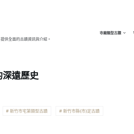
寺廟類型古蹟
，提供全面的古蹟資訊與介紹。
的深遠歷史
# 新竹市宅第類型古蹟
# 新竹市縣(市)定古蹟