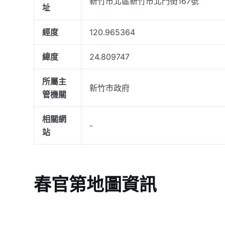
新竹市北區新竹市北門街167號
址
經度
120.965364
緯度
24.809747
所屬主
新竹市政府
管機關
相關網
-
站
春官第地圖資訊