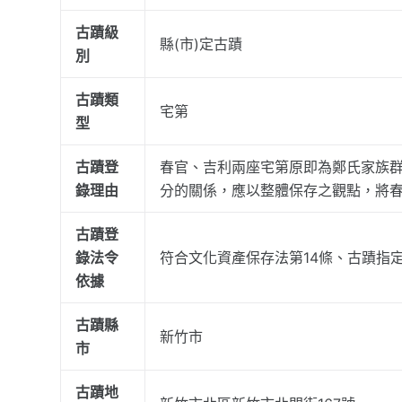
古蹟級
縣(市)定古蹟
別
古蹟類
宅第
型
古蹟登
春官、吉利兩座宅第原即為鄭氏家族
錄理由
分的關係，應以整體保存之觀點，將
古蹟登
錄法令
符合文化資產保存法第14條、古蹟指
依據
古蹟縣
新竹市
市
古蹟地