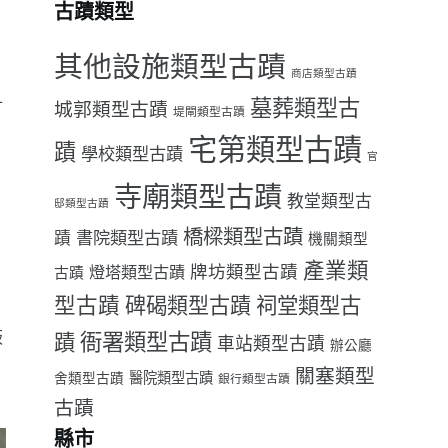
古蹟類型
其他設施類型古蹟
商店類型古蹟
十
墓葬類型古
城郭類型古蹟
堤閘類型古蹟
宅第類型古蹟
蹟
學校類型古蹟
官
寺廟類型古蹟
教堂類型古
邸類型古蹟
橋樑類型古蹟
書院類型古蹟
蹟
機關類型
、
產業類
牌坊類型古蹟
燈塔類型古蹟
古蹟
型古蹟
祠堂類型古
碑碣類型古蹟
板
衙署類型古蹟
蹟
車站類型古蹟
辦公廳
關塞類型
醫院類型古蹟
舍類型古蹟
銀行類型古蹟
古蹟
縣市