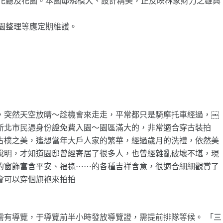
花廳及花園。本園邸規模大、設計精美，正反映林家財力之雄與
園整理等應定期維護。
，突然天空放晴～趁機會來走走，平常都只是騎摩托車經過，￼
新北市民憑身份證免費入園～園區滿大的，非常適合穿古裝拍
古樸之美，遙想當年大戶人家的繁華，經過歲月的洗禮，依然美
說明，才知道園邸曾經寄居了很多人，也曾經雜亂破壞不堪，現
的窗飾富含平安、福祿⋯⋯的各種吉祥含意，很適合細細觀賞了
會可以穿個旗袍來拍拍
需有導覽，于導覽前半小時發放導覽證，需提前排隊等候。 「三