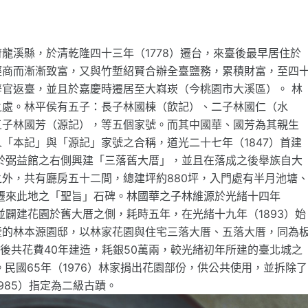
龍溪縣，於清乾隆四十三年（1778）遷台，來臺後最早居住於
經商而漸漸致富，又與竹塹紹賢合辦全臺鹽務，累積財富，至四
官返臺，並且於嘉慶時遷居至大嵙崁（今桃園市大溪區）。 林
之處。林平侯有五子：長子林國棟（飲記）、二子林國仁（水
五子林國芳（源記），等五個家號。而其中國華、國芳為其親生
「本記」與「源記」家號之合稱，道光二十七年（1847）首建
力於弼益館之右側興建「三落舊大厝」，並且在落成之後舉族自大
外，共有廳房五十二間，總建坪約880坪，入門處有半月池塘
再遷來此地之「聖旨」石碑。林國華之子林維源於光緒十四年
並闢建花園於舊大厝之側，耗時五年，在光緒十九年（1893）始
別墅的林本源園邸，以林家花園與住宅三落大厝、五落大厝，同為
，前後共花費40年建造，耗銀50萬兩，較光緒初年所建的臺北城之
民國65年（1976）林家捐出花園部份，供公共使用，並拆除了
985）指定為二級古蹟。