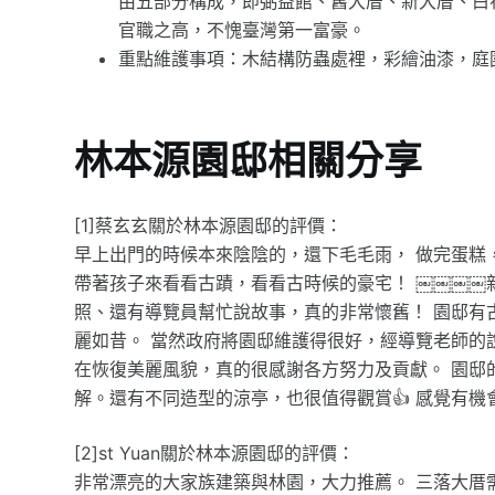
由五部分構成，即弼益館、舊大厝、新大厝、白
官職之高，不愧臺灣第一富豪。
重點維護事項：木結構防蟲處裡，彩繪油漆，庭
林本源園邸相關分享
[1]蔡玄玄關於林本源園邸的評價：
早上出門的時候本來陰陰的，還下毛毛雨， 做完蛋糕
帶著孩子來看看古蹟，看看古時候的豪宅！ ￼￼￼￼
照、還有導覽員幫忙說故事，真的非常懷舊！ 園邸有
麗如昔。 當然政府將園邸維護得很好，經導覽老師的
在恢復美麗風貌，真的很感謝各方努力及貢獻。 園邸
解。還有不同造型的涼亭，也很值得觀賞👍 感覺有機
[2]st Yuan關於林本源園邸的評價：
非常漂亮的大家族建築與林園，大力推薦。 三落大厝