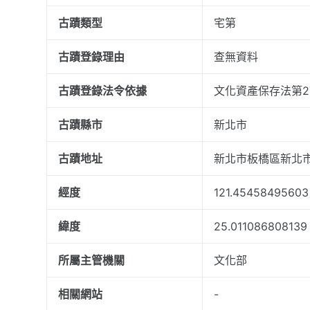
古蹟類型
宅第
古蹟登錄理由
查無資料
古蹟登錄法令依據
文化資產保存法第27條
古蹟縣市
新北市
古蹟地址
新北市板橋區新北市
經度
121.45458495603
緯度
25.011086808139
所屬主管機關
文化部
相關網站
-