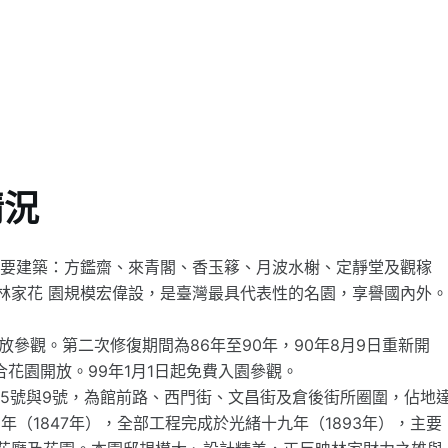
情況
主要建築：方鑑齋、來青閣、香玉簃、月波水榭、定靜堂及觀稼
林家花 園規模宏偉設，是臺灣最具代表性的名園，享譽國內外
放參觀。第二次修復期間為86年至90年，90年8月9日重新開
合花園開放。99年1月1日起免費入園參觀。
65號與9號，為館前路、西門街、文昌街及倉後街所圈圍，佔地
七年（1847年），全部工程完成於光緒十九年（1893年），主要