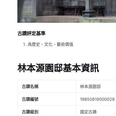
古蹟評定基準
具歷史、文化、藝術價值
林本源園邸基本資訊
古蹟名稱
林本源園邸
古蹟編號
19850819000028
古蹟級別
國定古蹟