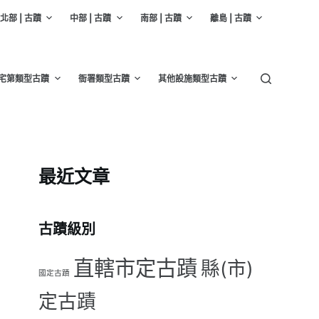
北部 | 古蹟
中部 | 古蹟
南部 | 古蹟
離島 | 古蹟
宅第類型古蹟
衙署類型古蹟
其他設施類型古蹟
最近文章
古蹟級別
直轄市定古蹟
縣(市)
國定古蹟
定古蹟