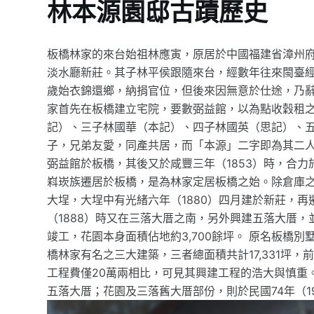
林本源園邸古蹟歷史
板橋林家的來台始祖林應寅，原居於中國福建省漳州府
淡水廳新莊。其子林平侯跟隨來台，經數年往來閩臺
歲始衣錦還鄉，納捐官位，但後來因無意於仕途，乃辭
家首先在板橋建立宅院，要數弼益館，以為點收穀租
記）、三子林國華（本記）、四子林國英（思記）、
子，兄弟友愛，同產共居，而「本源」二字即為其二人
弼益館於板橋，其後又於咸豐三年（1853）時，合
嵙崁族遷居於板橋，是為林家定居板橋之始。除倉庫之
大埕，大埕中有光緒六年（1880）四月建於新莊，
（1888）時又在三落大厝之南，另外興建五落大厝，
竣工，花園本身面積佔地約3,700餘坪。 原名板橋
橋林家有名之三大建築，三者總面積共計17,331坪
工程費僅20萬兩相比，可見其興建工程的浩大與慎重。
五落大厝；花園及三落舊大厝部份，則於民國74年（1