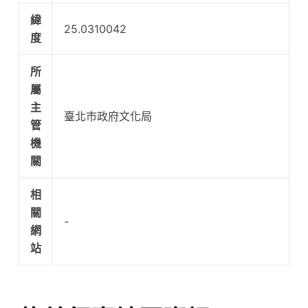
緯
25.0310042
度
所
屬
主
臺北市政府文化局
管
機
關
相
關
-
網
站