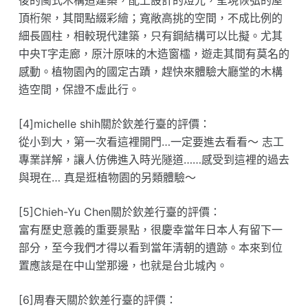
頂桁架，其間點綴彩繪；寬敞高挑的空間，不成比例的
細長圓柱，相較現代建築，只有鋼結構可以比擬。尤其
中央T字走廊，原汁原味的木造窗櫺，遊走其間有莫名的
感動。植物園內的國定古蹟，趕快來體驗大廳堂的木構
造空間，保證不虛此行。
[4]michelle shih關於欽差行臺的評價：
從小到大，第一次看這裡開門…一定要進去看看～ 志工
專業詳解，讓人仿佛進入時光隧道……感受到這裡的過去
與現在… 真是逛植物園的另類體驗～
[5]Chieh-Yu Chen關於欽差行臺的評價：
富有歷史意義的重要景點，很慶幸當年日本人有留下一
部分，至今我們才得以看到當年清朝的遺跡。本來到位
置應該是在中山堂那邊，也就是台北城內。
[6]周春天關於欽差行臺的評價：