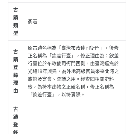
古
蹟
衙署
類
型
原古蹟名稱為「臺灣布政使司衙門」，後修
古
正名稱為「欽差行臺」，修正理由為：欽差
蹟
行臺位於布政使司衙門西側，由臺灣巡撫於
登
光緒18年興建，為外地高級官員來臺北時之
錄
旅館及宴會、會議之用。經查閱相關史料
理
後，為符本建物之正確名稱，修正名稱為
由
「欽差行臺」，以符實際。
古
蹟
登
錄