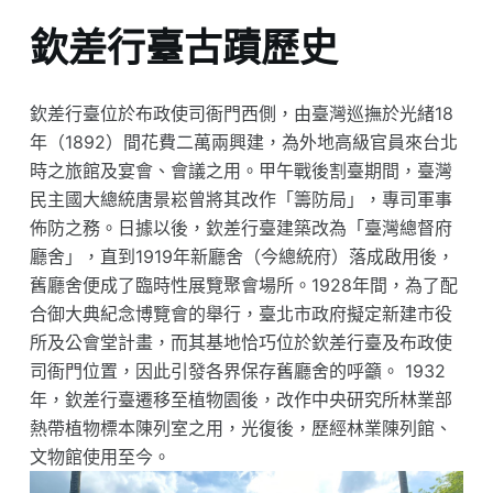
欽差行臺古蹟歷史
欽差行臺位於布政使司衙門西側，由臺灣巡撫於光緒18
年（1892）間花費二萬兩興建，為外地高級官員來台北
時之旅館及宴會、會議之用。甲午戰後割臺期間，臺灣
民主國大總統唐景崧曾將其改作「籌防局」，專司軍事
佈防之務。日據以後，欽差行臺建築改為「臺灣總督府
廳舍」，直到1919年新廳舍（今總統府）落成啟用後，
舊廳舍便成了臨時性展覽聚會場所。1928年間，為了配
合御大典紀念博覽會的舉行，臺北市政府擬定新建市役
所及公會堂計畫，而其基地恰巧位於欽差行臺及布政使
司衙門位置，因此引發各界保存舊廳舍的呼籲。 1932
年，欽差行臺遷移至植物園後，改作中央研究所林業部
熱帶植物標本陳列室之用，光復後，歷經林業陳列館、
文物館使用至今。