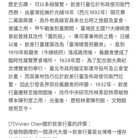
歷史古蹟， 可以多辦展覽。 欽差行臺位於布政使司衙門
西側， 由臺灣巡撫於光緒18年（西元1892年）間花費
二萬兩興建， 為外地高級官員來台北時之旅館及宴會、
會議之用。 甲午戰後割臺期間， 臺灣民主國??大總統唐
景崧曾將其改作「籌防局」， 專司軍事佈防之務。 日據
以後， 欽差行臺建築改為「臺灣總督府廳舍」， 直到
1919年新廳舍（今總統府）落成啟用後， 舊廳舍便成了
臨時性展覽聚會場所。 1928年間， 為了配合御大典紀
念博覽會的舉行， 臺北市政府擬定新建市役所及公會堂
計畫， 而其基地恰巧位於欽差行臺及布政使司衙門位
置， 因此引發各界保存舊廳舍的呼籲。 1932年， 欽差
行臺遷移至植物園後， 改作中央研究所林業部熱帶植物
標本陳列室之用， 光復後， 歷經林業陳列館、 文物館
使用至今。
[7]Vivian Chen關於欽差行臺的評價：
在植物園𥚃的一間清代大厝～欽差行臺是台灣唯一僅存