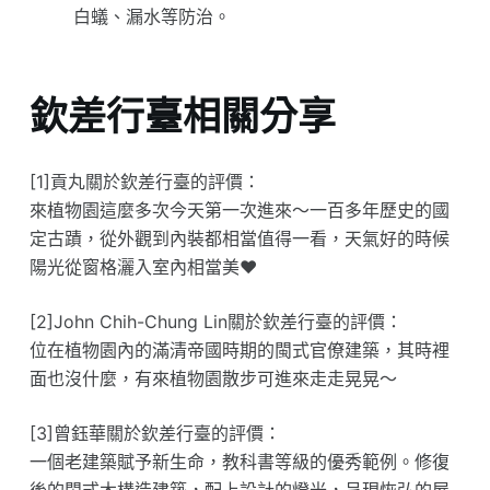
白蟻、漏水等防治。
欽差行臺相關分享
[1]貢丸關於欽差行臺的評價：
來植物園這麼多次今天第一次進來～一百多年歷史的國
定古蹟，從外觀到內裝都相當值得一看，天氣好的時候
陽光從窗格灑入室內相當美❤️
[2]John Chih-Chung Lin關於欽差行臺的評價：
位在植物園內的滿清帝國時期的閩式官僚建築，其時裡
面也沒什麼，有來植物園散步可進來走走晃晃～
[3]曾鈺華關於欽差行臺的評價：
一個老建築賦予新生命，教科書等級的優秀範例。修復
後的閩式木構造建築，配上設計的燈光，呈現恢弘的屋