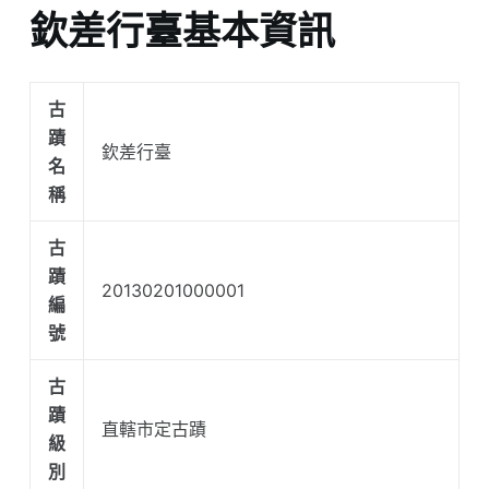
欽差行臺基本資訊
古
蹟
欽差行臺
名
稱
古
蹟
20130201000001
編
號
古
蹟
直轄市定古蹟
級
別