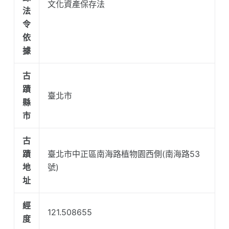
文化資產保存法
法
令
依
據
古
蹟
臺北市
縣
市
古
蹟
臺北市中正區南海路植物園西側(南海路53
地
號)
址
經
121.508655
度