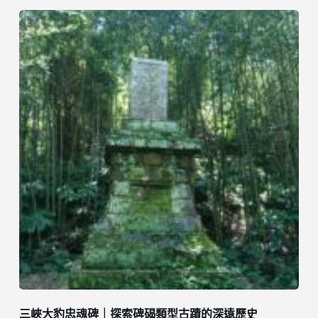
三峽大豹忠魂碑｜探索碑碣類型古蹟的深遠歷史