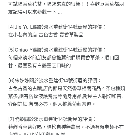
可試喝香草花茶，喝起來真的很棒！！喜歡🌿香草都朋
友記得可以來參觀一下 …
[4]Jie Yu Li關於淡水重建街14號街屋的評價：
在小巷內的店 古色古香 賣香草製品
[5]Chiao Yi關於淡水重建街14號街屋的評價：
每個來淡水的朋友都會推薦他們購買香草茶，順口回
甘，最喜歡有白鶴靈芝口味的
[6]朱姊姊關於淡水重建街14號街屋的評價：
古色古香的古蹟,店內都是天然香草相關商品。茶包種類
繁多,還有防蚊液護脣膏等隨身用品,街屋主人親切和善,
介紹詳細,有問必答。個人推薦葡蘊茶包。
[7]曉齡關於淡水重建街14號街屋的評價：
蘋靜香草茶好喝，標榜自種無農藥，不過有時老師不在
店裡。 *可以使用藝FUN卷