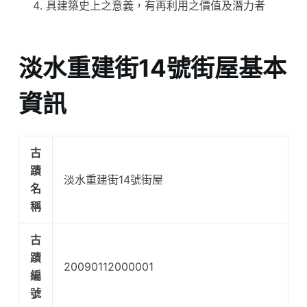
具建築史上之意義，有再利用之價值及潛力者
淡水重建街14號街屋基本
資訊
古
蹟
淡水重建街14號街屋
名
稱
古
蹟
20090112000001
編
號