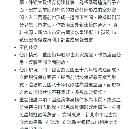
築，外觀大致保有初建樣貌，為標準磚造洗石子立
面，屋前之前庭與外突的露台共同形成的室外空
間。入口門廳前也形成一道廊下空間，連接鄰側部
分以彎弓門處理，作為兩邊外部連接的通道。 資
料來源：新北市市定古蹟淡水重建街 14 號及 16
號街屋修復或再利用計畫成果報告書
室內裝修：
使用情形：重建街14號現由蔡家經營，作為店面使
用，整體空間全面開放。
使用現況：門、窗皆為民國五十八年後改建而成，
立面現況保存完善，屋面前陽坡保留原有版瓦形
式，陰坡於民國八十年代改建為鐵皮屋面，而現存
之木質衍樑狀況不甚良好，多數需要修整。
重點維護事項：因建築本身構件多為木質，故應注
意保持通風與乾燥，以免露反潮影響木構件，並避
免蟲蟻蛀蝕等危害。 資料來源：新北市市定古蹟
淡水重建街 14 號及 16 號街屋修復或再利用計畫