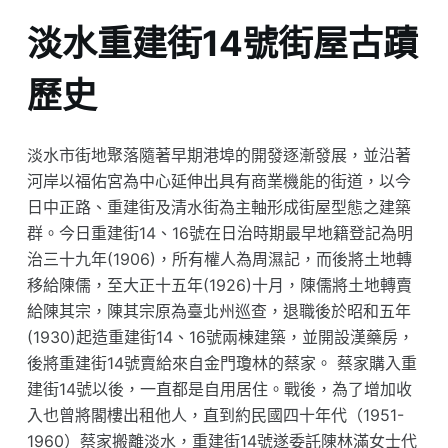
淡水重建街14號街屋古蹟
歷史
淡水市街地聚落隨著早期港埠的開發逐漸發展，並沿著
河岸以福佑宮為中心延伸出具有商業機能的街道，以今
日中正路、重建街及清水街為主軸形成街屋型態之建築
群。今日重建街14、16號在日治時期最早地籍登記為明
治三十九年(1906)，所有權人為周濕記，而後將土地轉
移給陳儒，至大正十五年(1926)十月，陳儒將土地轉賣
給陳其宗，陳其宗原為臺北州巡查，退職後於昭和五年
(1930)起造重建街14、16號兩棟建築，並開設漢藥房，
後將重建街14號賣給來自金門瓊林的蔡家。 蔡家購入重
建街14號以後，一直都是自用居住。戰後，為了增加收
入也曾將閣樓出租他人，直到約民國四十年代（1951-
1960）蔡家搬離淡水，重建街14號遂委託陳林滿女士代