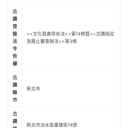
古
蹟
登
錄
<<文化資產保存法>>第14條暨<<古蹟指定
法
及廢止審查辦法>>第3條
令
依
據
古
蹟
新北市
縣
市
古
蹟
新北市淡水區重建街14號