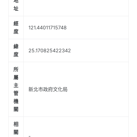
地
址
經
121.44011715748
度
緯
25.170825422342
度
所
屬
主
新北市政府文化局
管
機
關
相
關
-