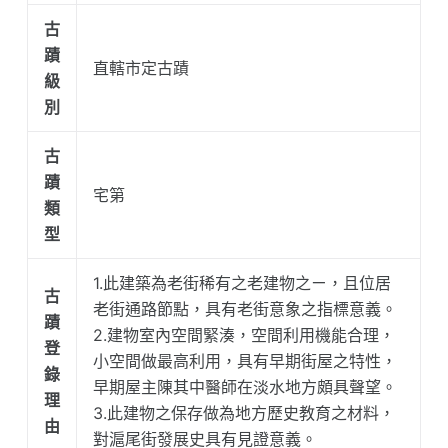
古
蹟
直轄市定古蹟
級
別
古
蹟
宅第
類
型
1.此建築為老街稀有之老建物之ㄧ，且位居
古
老街通路節點，具有老街意象之指標意義。
蹟
2.建物室內空間緊湊，空間利用機能合理，
登
小空間做最高利用，具有早期街屋之特性，
錄
早期屋主陳其中醫師在淡水地方頗具聲望。
理
3.此建物之保存做為地方歷史教育之材料，
由
對滬尾街發展史具有見證意義。