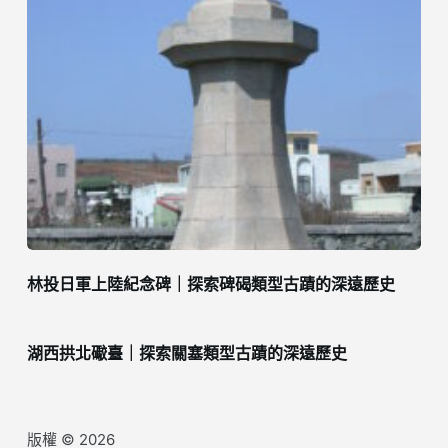
林投日軍上陸紀念碑｜探索碑碣類型古蹟的深遠歷史
湖西拱北礮臺｜探索關塞類型古蹟的深遠歷史
版權 © 2026