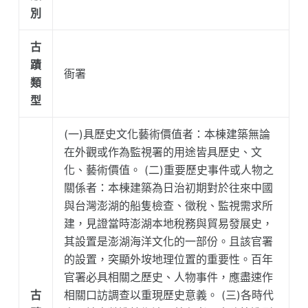
別
古
蹟
衙署
類
型
(一)具歷史文化藝術價值者：本棟建築無論
在外觀或作為監視署的用途皆具歷史、文
化、藝術價值。 (二)重要歷史事件或人物之
關係者：本棟建築為日治初期對於往來中國
與台灣澎湖的船隻檢查、徵稅、監視需求所
建，見證當時澎湖本地稅務與貿易發展史，
其設置是澎湖海洋文化的一部份。且該官署
的設置，突顯外垵地理位置的重要性。百年
官署必具相關之歷史、人物事件，應盡速作
古
相關口訪調查以重現歷史意義。 (三)各時代