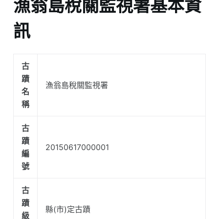
漁翁島稅關監視署基本資
訊
古
蹟
漁翁島稅關監視署
名
稱
古
蹟
20150617000001
編
號
古
蹟
縣(市)定古蹟
級