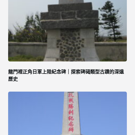
龍門裡正角日軍上陸紀念碑｜探索碑碣類型古蹟的深遠
歷史