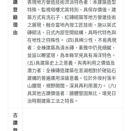
蹟
表現地方營造技術流派特色者：本建築造型
登
特殊，監視塔樓尤其特別，具保存價值。建
錄
築方式有洗石子、紅磚砌築等地方營建技術
理
之展現，融合當地內垵工匠技術，施以英式
由
磚砌法，日式內部空間結構，具時代特色與
在地性之特殊性。 (四)具稀少性，不易再現
者：全棟建築為清水磚，素雅中仍見細膩，
並設以瞭望塔，為本縣罕見具有海洋特色。
(五)具建築史上之意義，有再利用之價值及
潛力者：全棟磚造建築在澎湖相對於硓𥑮石
建構的普遍運用深遠意義。位於外垵村落半
山腰間，視野開闊，深具再利用潛力。 (六)
具其他古蹟價值者：牆體堅固無比，堪見日
治時期建築工法之特長。
古
蹟
登