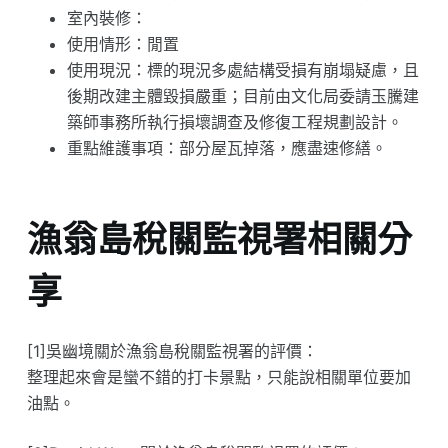
室內裝修：
使用情形：閒置
使用現況：標的現況多處結構受損有崩塌疑慮，且
後期改建主體毀損嚴重；目前由文化局委請玉騰建
築師事務所執行損壞調查及修復工程規劃設計。
重點維護事項：部分屋瓦掉落，應盡速修繕。
漁翁島稅關監視署相關分
享
[1]吳幽境關於漁翁島稅關監視署的評價：
整理起來會是蠻不錯的打卡景點，只能說相關單位要加
油點。