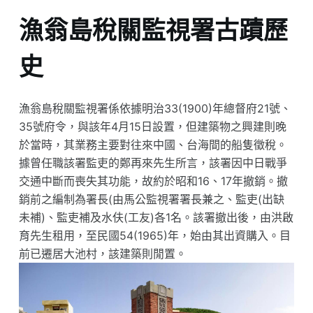
漁翁島稅關監視署古蹟歷
史
漁翁島稅關監視署係依據明治33(1900)年總督府21號、
35號府令，與該年4月15日設置，但建築物之興建則晚
於當時，其業務主要對往來中國、台海間的船隻徵稅。
據曾任職該署監吏的鄭再來先生所言，該署因中日戰爭
交通中斷而喪失其功能，故約於昭和16、17年撤銷。撤
銷前之編制為署長(由馬公監視署署長兼之、監吏(出缺
未補)、監吏補及水伕(工友)各1名。該署撤出後，由洪啟
育先生租用，至民國54(1965)年，始由其出資購入。目
前已遷居大池村，該建築則閒置。