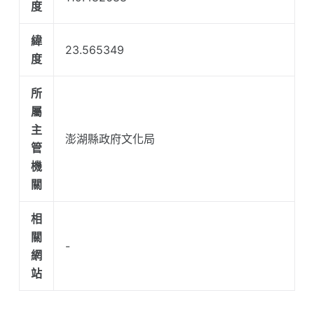
度
緯
23.565349
度
所
屬
主
澎湖縣政府文化局
管
機
關
相
關
-
網
站