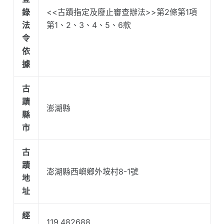
錄
<<古蹟指定及廢止審查辦法>>第2條第1項
法
第1、2、3、4、5、6款
令
依
據
古
蹟
澎湖縣
縣
市
古
蹟
澎湖縣西嶼鄉外垵村8-1號
地
址
經
119.482688