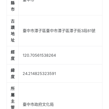
縣
市
古
蹟
臺中市潭子區臺中市潭子區潭子街3段81號
地
址
經
120.70561538264
度
緯
24.214825323591
度
所
屬
主
臺中市政府文化局
管