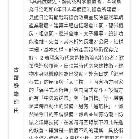
1.具高度歷史、藝術或科學價值者：本建築
為日治昭和6年日人準備控制糧倉所建置，
見證日治時期戰時糧食政策並反映臺灣早期
產業發展。建築本體包括穀倉10間、碾米機
房、粗糠間、糙米倉庫、太子樓等，設計功
能複雜、完善，其木桁架長達21公尺，結構
精細，基本架構、部分產業設施仍保存完
好。 2.表現各時代營造技術流派特色者：建
築構造與技術，反映當時代之營建技術。建
古
物本身以機能性為出發點，外有日式「鋸屋
蹟
根式」的屋頂與「太子樓」，內有西方國家
登
的「偶柱式木桁架」與閩南式穿斗，設備方
錄
面有「中央輸送帶」與「傾斜槽」等，堪稱
理
是當時自動化的設備，另有「通氣柱」，儼
由
然是今日的空調設備，穀倉並具有防潮、防
鼠之建築技術，在當時時空背景下如此先進
的穀倉，確實是一價值不凡的建築，具技術
史之保存價值。 3.具稀少性，不易再現者：