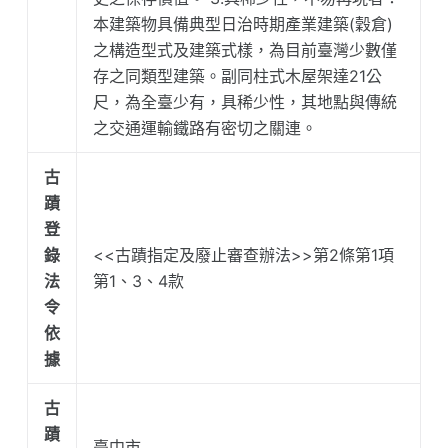
本建築物具備典型日治時期產業建築(穀倉)
之構造型式及建築式樣，為目前臺灣少數僅
存之同類型建築。副同柱式木屋架達21公
尺，為全臺少有，具稀少性，其地點與傳統
之交通運輸鐵路有密切之關連。
古
蹟
登
錄
<<古蹟指定及廢止審查辦法>>第2條第1項
法
第1、3、4款
令
依
據
古
蹟
臺中市