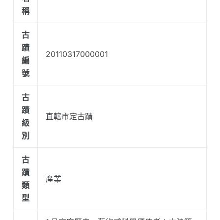
稱
古
蹟
20110317000001
編
號
古
蹟
直轄市定古蹟
級
別
古
蹟
產業
類
型