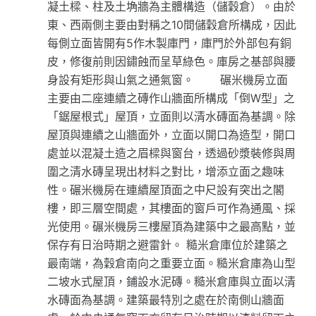
凝土樑、柱及土埆牆為主體構造（儲穀倉）。由於
東、西兩側主要由對稱之10間儲穀倉所構成，因此
每側立面皆開有5作木製庫門，庫門於外部包有銅
皮，修復前則因鏽蝕而呈草綠色。庫房之基部與腰
身設有矩形與山氣之通氣窗。 碾米機房立面
主要由二座連續之磚作山牆面所構成「倒W型」之
「鋸屋根式」屋頂，立面則以清水磚面為基調。除
屋頂與連續之山牆面外，立面以開口為造型，開口
處並以混凝土造之眉樑與窗台，透過砂漿裝修與周
圍之清水磚呈現出材料之對比，增添立面之趣味
性。碾米機房在連續屋頂面之中尺設有突出之閣
樓，即三層空間處，其樓面的窗戶可作為通風、採
光使用。碾米機房三樓屋頂為建築中之最高點，並
保存有日治時期之避雷針。 糙米倉庫位於建築之
最南端，為穀倉南向之重要立面。糙米倉庫為山型
二坡水式屋頂，鋪設水泥磚。糙米倉庫與立面以清
水磚面為基調。建築最特別之處在於南側山牆面