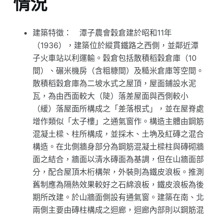
情況
建築特徵： 潭子農會穀倉建於昭和11年
（1936），建築位於縱貫鐵路之西側，並鄰近潭
子火車站以利運輸。穀倉包括散積稻穀倉庫（10
間）、碾米機房（含粗糠間）及糙米倉庫等空間。
散積稻穀倉庫為二坡水式之屋頂，屋面鋪設水泥
瓦，為由西面較大（陡）落差屋面與西側較小
（緩）落屋面所構成之「差落根式」，並在屋脊處
增作類似「太子樓」之通氣窗作。構造主體由鋼筋
混凝土樑、柱所構成，並採木、土埆及紅磚之混合
構造。在北側牆身部分為鋼筋混凝土樑柱與磚砌牆
面之結合，牆面以清水磚面為基調，但在山牆面部
分，配合屋頂木桁構架，外裝則為鐵皮浪板。推測
舊制應為隔熱效果較好之石綿浪板，鐵皮浪板為後
期所改建。於山牆面側設有通氣窗。建築在南、北
兩側主要由磚柱構成之迴廊，迴廊內部則以鋼筋混