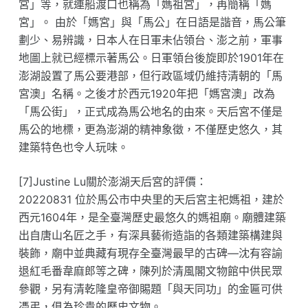
宮」等，就連船渡口也稱為「媽祖宮」，再簡稱「媽
宮」。 由於「媽宮」與「馬公」在日語是諧音，馬公筆
劃少、易辨識，日本人在日軍未佔領台、澎之前，軍事
地圖上就已經標示著馬公。日軍領台後旋即於1901年在
澎湖設置了馬公要港部，但行政區域仍維持清朝的「馬
宮澳」名稱。之後才於西元1920年把「媽宮澳」改為
「馬公街」，正式成為馬公地名的由來。天后宮不僅是
馬公的地標，更為澎湖的精神象徵，不僅歷史悠久，其
建築特色也令人玩味。
[7]Justine Lu關於澎湖天后宮的評價：
20220831 位於馬公市中央里的天后宮主祀媽祖，建於
西元1604年，是全臺灣歷史最悠久的媽祖廟。廟體建築
出自唐山名匠之手，有深具藝術造詣的各類建築構建與
裝飾，廟中並典藏有現存全臺灣最早的古碑—沈有容諭
退紅毛番韋麻郎等之碑，陳列於清風閣文物館中供民眾
參觀，另有清乾隆皇帝御賜題「與天同功」的金匾可供
憑弔，俱為珍貴的歷史文物。