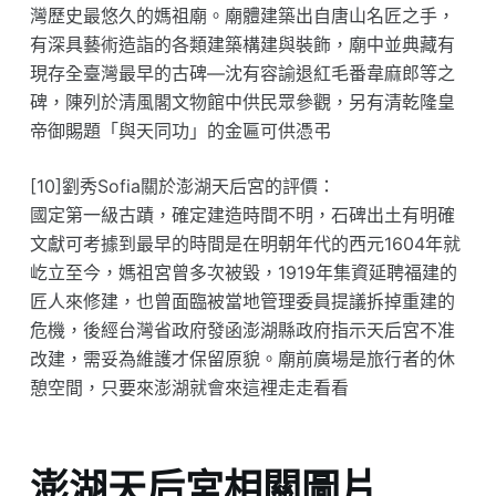
灣歷史最悠久的媽祖廟。廟體建築出自唐山名匠之手，
有深具藝術造詣的各類建築構建與裝飾，廟中並典藏有
現存全臺灣最早的古碑—沈有容諭退紅毛番韋麻郎等之
碑，陳列於清風閣文物館中供民眾參觀，另有清乾隆皇
帝御賜題「與天同功」的金匾可供憑弔
[10]劉秀Sofia關於澎湖天后宮的評價：
國定第一級古蹟，確定建造時間不明，石碑出土有明確
文獻可考據到最早的時間是在明朝年代的西元1604年就
屹立至今，媽祖宮曾多次被毀，1919年集資延聘福建的
匠人來修建，也曾面臨被當地管理委員提議拆掉重建的
危機，後經台灣省政府發函澎湖縣政府指示天后宮不准
改建，需妥為維護才保留原貌。廟前廣場是旅行者的休
憩空間，只要來澎湖就會來這裡走走看看
澎湖天后宮相關圖片