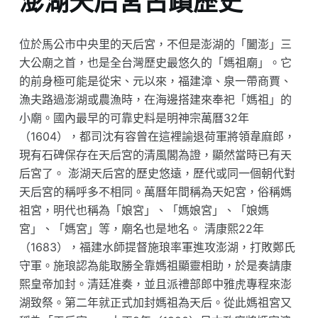
澎湖天后宮古蹟歷史
位於馬公市中央里的天后宮，不但是澎湖的「闔澎」三
大公廟之首，也是全台灣歷史最悠久的「媽祖廟」。它
的前身極可能是從宋、元以來，福建漳、泉一帶商賈、
漁夫路過澎湖或農漁時，在海邊搭建來奉祀「媽祖」的
小廟。國內最早的可靠史料是明神宗萬曆32年
（1604），都司沈有容曾在這裡諭退荷軍將領韋麻郎，
現有石碑保存在天后宮的清風閣為證，顯然當時已有天
后宮了。 澎湖天后宮的歷史悠遠，歷代或同一個朝代對
天后宮的稱呼多不相同。萬曆年間稱為天妃宮，俗稱媽
祖宮，明代也稱為「娘宮」、「媽娘宮」、「娘媽
宮」、「媽宮」等，廟名也是地名。 清康熙22年
（1683），福建水師提督施琅率軍進攻澎湖，打敗鄭氏
守軍。施琅認為能取勝全靠媽祖顯靈相助，於是奏請康
熙皇帝加封。清廷准奏，並且派禮部郎中雅虎專程來澎
湖致祭。第二年就正式加封媽祖為天后。從此媽祖宮又