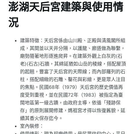
澎湖天后宮建築與使用情
況
建築特徵：天后宮係由山川殿、正殿與清風閣所組
成，其間並以天井分隔，以護龍、廊道做為聯繫，
廟勢隨著地形逐進爬昇。在建築外觀上白灰的(石
老)(石古)石牆，其綿延猶如山岳的稜線，搭配屋頂
的起翹，豐富了天后宮的天際線；而內部羅列的石
柱，搭配細緻的石雕、鑿花與彩繪，更是眾人注目
的焦點。民國68年（1979）天后宮的歷史價值再
度受到重視，並在民國72年（1983）被指定為臺
閩地區第一級古蹟，由政府主導，依循「殘跡保
存」的原則展開修建，媽祖宮才得以恢復舊貌，延
續其香火保存迄今。
室內裝修：
使用情形：現為祠廟使用，是民眾信仰中心，平日