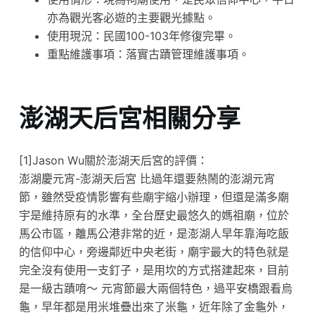
亦為觀光客必遊的主要觀光據點。
使用現況：民國100-103年修復完畢。
重點維護事項：落實古蹟管理維護事項。
澎湖天后宮相關分享
[1]Jason Wu關於澎湖天后宮的評價：
澎湖慶元宵-澎湖天后宮 比過年還要熱鬧的澎湖元宵
節，雖然受疫情影響有些廟宇縮小辦理，但還是滿多廟
宇是維持原有的水準，全台歷史最悠久的媽祖廟，位於
馬公市區，離馬公港非常的近，是澎湖人早年靠海吃飯
的信仰中心，旁邊鄰近中央老街，廟宇最大的特色就是
完全沒有使用一支釘子，是用坎的方式搭建起來，目前
是一級古蹟唷～ 元宵節最大兩個特色，過平安橋跟看烏
龜，早年都是用米堆疊出來了米龜，近年除了金龜外，