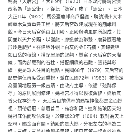
稱為「天后宮」。大正9年（1920）日本政府將媽宮澳
改名為「馬公街」，從此「媽宮」成了「馬公」。 日本
大正11年（1922）馬公臺廈郊商戶倡議，聘請潮州大木
師藍木負責重建工程，將天后宮改建成現在的巍峨風
貌。今日天后宮係由山川殿、正殿與清風閣所組成，其
間並以天井分隔，以護龍、廊道做為聯繫，廟勢隨著地
形逐進爬昇。在建築外觀上白灰的石牆，其綿延猶
如山岳的稜線，搭配屋頂的起翹，豐富了天后宮的天際
線；而內部羅列的石柱，搭配細緻的石雕、鑿花與彩
繪，更是眾人注目的焦點。民國68年（1979）天后宮的
歷史價值再度受到重視，並在民國72年（1983）被指定
為臺閩地區第一級古蹟，由政府主導，依循「殘跡保
存」的原則展開修建，媽祖宮才得以恢復舊貌，延續其
香火保存迄今。 天后宮目前供奉的媽祖神像都是金面媽
祖，頭帶后冠，慈眉善目，雍容和藹。這和施琅因天妃
媽祖庇佑而攻佔澎湖，於康熙23年（1684）敕封為天上
聖母，賜金面有關。鎮殿的是大媽，分祀左右的稱為二
媽、三媽，三尊神像與千里眼、順風耳等一起奉於神龕