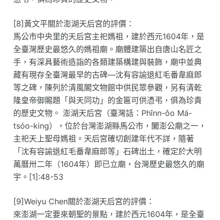
[8]黃文平關於澎湖天后宮的評價：
馬公市中央里的天后宮主祀媽祖，建於西元1604年，是
全臺灣歷史最悠久的媽祖廟。廟體建築出自唐山名匠之
手，有深具藝術造詣的各類建築構建與裝飾，廟中並典
藏有現存全臺灣最早的古碑—沈有容諭退紅毛番韋麻郎
等之碑，陳列於清風閣文物館中供民眾參觀，另有清乾
隆皇帝御賜題「與天同功」的金匾可供憑弔，俱為珍貴
的歷史文物。 澎湖天后宮（臺灣話：Phînn-ôo Má-
tsóo-king），位於台灣澎湖縣馬公市，闔澎公廟之一，
主祀天上聖母媽祖。天后宮確切創建年代不詳，隨著
「沈有容諭退紅毛番韋麻郎等」石碑出土，確定於大明
萬曆卅二年（1604年）即已立廟，台灣歷史最悠久的廟
宇。[1]:48-53
[9]Weiyu Chen關於澎湖天后宮的評價：
來澎湖一定要來朝聖的景點，建於西元1604年，是全臺