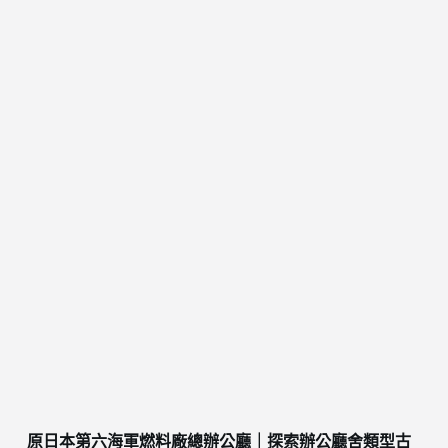
原日本第六海軍燃料廠總辦公廳｜探索辦公廳舍類型古