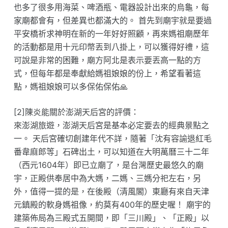
也多了很多用海菜、啤酒瓶、電器設計出來的烏龜，每
家廟都會有，但差異也都滿大的。 首先到廟宇就是要過
平安橋祈求神明在新的一年好好照顧，再來媽祖廟歷年
的活動都是用十元印幣丟到八掛上，可以獲得好禮，這
可說是非常的困難，廟方阿北是表示要丟高一點的方
式，但每年都是奉獻給媽祖娘娘的份上，希望看著這
點，媽祖娘娘可以多保佑保佑🙏
[2]陳炎能關於澎湖天后宮的評價：
來澎湖旅遊，澎湖天后宮是基本必定要去的經典景點之
一。 天后宮確切創建年代不詳，隨著「沈有容諭退紅毛
番韋麻郎等」石碑出土，可以知道在大明萬曆三十二年
（西元1604年）即已立廟了，是台灣歷史最悠久的廟
宇，正殿供奉居中為大媽，二媽、三媽分祀左右，另
外，值得一提的是，在後殿（清風閣）東廳有來自天津
元鎮殿的軟身媽祖像，約莫有400年的歷史喔！ 廟宇的
建築佈局為三殿式五開間，即「三川殿」、「正殿」以