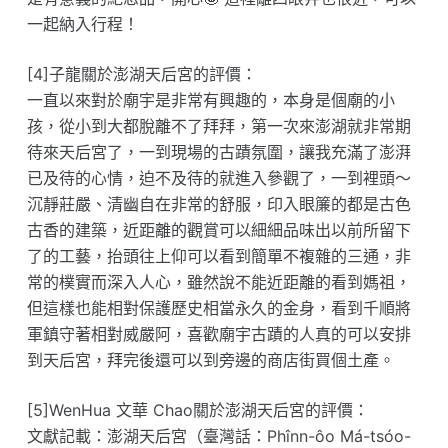
一起納入行程！
[4]子龍關於澎湖天后宮的評價：
一直以來對於廟宇是非常有興趣的，本身是個廟的小
孩，從小到大都脫離不了拜拜，第一次來澎湖就非常期
待來天后宮了，一到現場的古蹟氛圍，讓我充滿了澎湃
已及待的心情，迫不及待的就進入參觀了，一到裡頭～
沉靜莊嚴、清幽自在非常的舒服，印入眼簾的都是古色
古香的建築，近距離的觀賞可以細細品味出以前所留下
了的工藝，抬頭往上仰可以看到簡單不複雜的三通，非
常的樸實而深入人心，雖然說不能近距離的看到媽祖，
但這樣也能相對保護歷史相當永久的金身，看到千順將
軍鎮守著相對威嚴阿，喜歡廟宇古蹟的人真的可以安排
到天后宮，拜完後還可以到旁邊的商店街買個土產。
[5]WenHua 文華 Chao關於澎湖天后宮的評價：
文獻記載：澎湖天后宮（臺灣話：Phînn-ôo Má-tsóo-