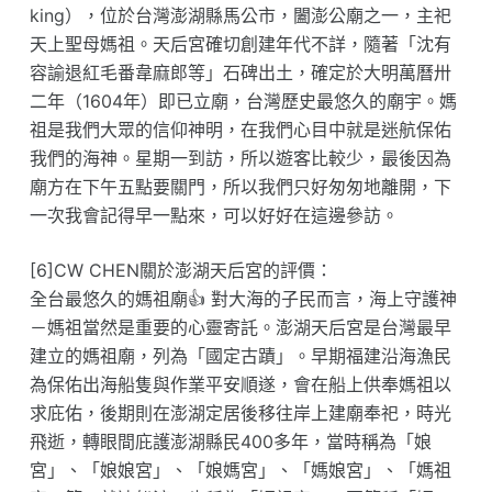
king），位於台灣澎湖縣馬公市，闔澎公廟之一，主祀
天上聖母媽祖。天后宮確切創建年代不詳，隨著「沈有
容諭退紅毛番韋麻郎等」石碑出土，確定於大明萬曆卅
二年（1604年）即已立廟，台灣歷史最悠久的廟宇。媽
祖是我們大眾的信仰神明，在我們心目中就是迷航保佑
我們的海神。星期一到訪，所以遊客比較少，最後因為
廟方在下午五點要關門，所以我們只好匆匆地離開，下
一次我會記得早一點來，可以好好在這邊參訪。
[6]CW CHEN關於澎湖天后宮的評價：
全台最悠久的媽祖廟👍 對大海的子民而言，海上守護神
－媽祖當然是重要的心靈寄託。澎湖天后宮是台灣最早
建立的媽祖廟，列為「國定古蹟」。早期福建沿海漁民
為保佑出海船隻與作業平安順遂，會在船上供奉媽祖以
求庇佑，後期則在澎湖定居後移往岸上建廟奉祀，時光
飛逝，轉眼間庇護澎湖縣民400多年，當時稱為「娘
宮」、「娘娘宮」、「娘媽宮」、「媽娘宮」、「媽祖