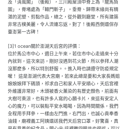
及「清風閣」（後殿），三川殿屋頂中脊上為「龍馬負
圖」，脊堵處為「轅門斬子」，垂脊、歸帶末緣尚有精
湛的泥塑、剪黏作品，總之，從外觀到廳堂，所有建築
非常古樸美麗，令人流連忘返，對了！後殿西側還保存
臺澎第一古碑！
[3]1 ocean關於澎湖天后宮的評價：
位於馬公市中心，週日上午來，若住市中心走過來十分
內就到，這次來訪，剛好沒遇到花火節，所以參拜人潮
沒那麽多，所以特別舒服。。進入時也請遵守防疫規定
喔！ 這是澎湖代表大宮廟，若來此總是要和大家長媽姐
娘娘娘拜下碼頭，祁求自己和家人平安順心，天后宮裡
外維護非常好，木頭被香火薰染的有歷史顏色，前面有
大樹可乘涼，也有許多人寫的心願卡片，來這有安定人
心的魔力，可以裝點平安水喝喝，因為時間關係，我們
全程用手拜參，一樣由左門進，右門出，也誠心貢奉香
油錢，廟裡義工阿姨還送我們天后宮口罩，好驚喜，真
是有意義的紀念品，開心🤩 這裡離四眼井也很近，可以