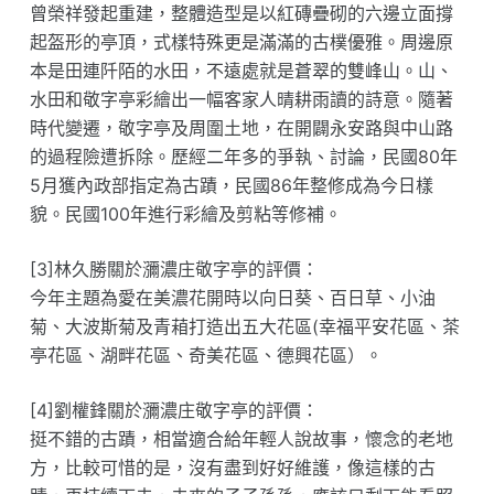
曾榮祥發起重建，整體造型是以紅磚疊砌的六邊立面撐
起盔形的亭頂，式樣特殊更是滿滿的古樸優雅。周邊原
本是田連阡陌的水田，不遠處就是蒼翠的雙峰山。山、
水田和敬字亭彩繪出一幅客家人晴耕雨讀的詩意。隨著
時代變遷，敬字亭及周圍土地，在開闢永安路與中山路
的過程險遭拆除。歷經二年多的爭執、討論，民國80年
5月獲內政部指定為古蹟，民國86年整修成為今日樣
貌。民國100年進行彩繪及剪粘等修補。
[3]林久勝關於瀰濃庄敬字亭的評價：
今年主題為愛在美濃花開時以向日葵、百日草、小油
菊、大波斯菊及青葙打造出五大花區(幸福平安花區、茶
亭花區、湖畔花區、奇美花區、德興花區）。
[4]劉權鋒關於瀰濃庄敬字亭的評價：
挺不錯的古蹟，相當適合給年輕人說故事，懷念的老地
方，比較可惜的是，沒有盡到好好維護，像這樣的古