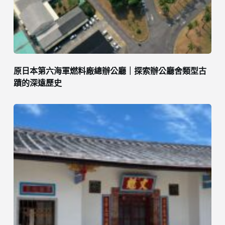
原日本第六海軍燃料廠總辦公廳｜探索辦公廳舍類型古
蹟的深遠歷史