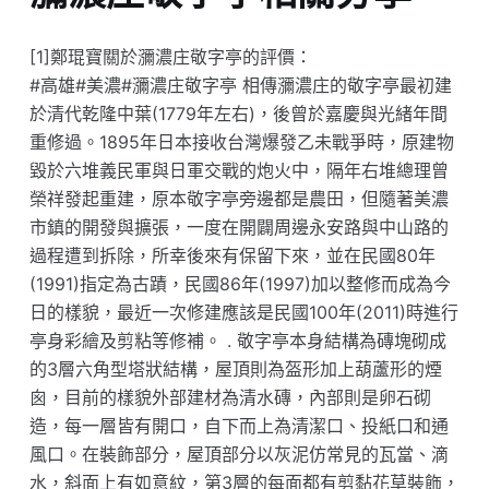
[1]鄭琨寶關於瀰濃庄敬字亭的評價：
#高雄#美濃#瀰濃庄敬字亭 相傳瀰濃庄的敬字亭最初建
於清代乾隆中葉(1779年左右)，後曾於嘉慶與光緒年間
重修過。1895年日本接收台灣爆發乙未戰爭時，原建物
毀於六堆義民軍與日軍交戰的炮火中，隔年右堆總理曾
榮祥發起重建，原本敬字亭旁邊都是農田，但隨著美濃
市鎮的開發與擴張，一度在開闢周邊永安路與中山路的
過程遭到拆除，所幸後來有保留下來，並在民國80年
(1991)指定為古蹟，民國86年(1997)加以整修而成為今
日的樣貌，最近一次修建應該是民國100年(2011)時進行
亭身彩繪及剪粘等修補。 . 敬字亭本身結構為磚塊砌成
的3層六角型塔狀結構，屋頂則為盔形加上葫蘆形的煙
囪，目前的樣貌外部建材為清水磚，內部則是卵石砌
造，每一層皆有開口，自下而上為清潔口、投紙口和通
風口。在裝飾部分，屋頂部分以灰泥仿常見的瓦當、滴
水，斜面上有如意紋，第3層的每面都有剪黏花草裝飾，