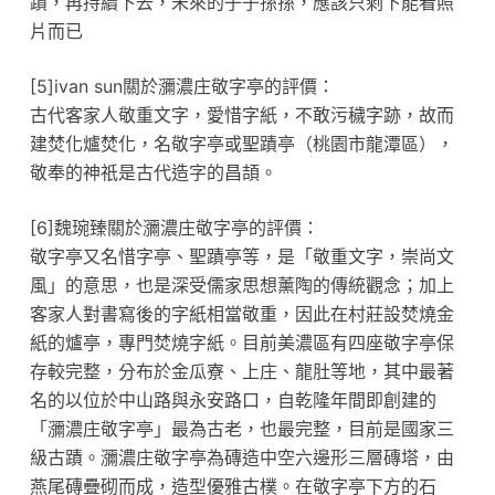
蹟，再持續下去，未來的子子孫孫，應該只剩下能看照
片而已
[5]ivan sun關於瀰濃庄敬字亭的評價：
古代客家人敬重文字，愛惜字紙，不敢污穢字跡，故而
建焚化爐焚化，名敬字亭或聖蹟亭（桃園市龍潭區），
敬奉的神祇是古代造字的昌頡。
[6]魏琬臻關於瀰濃庄敬字亭的評價：
敬字亭又名惜字亭、聖蹟亭等，是「敬重文字，崇尚文
風」的意思，也是深受儒家思想薰陶的傳統觀念；加上
客家人對書寫後的字紙相當敬重，因此在村莊設焚燒金
紙的爐亭，專門焚燒字紙。目前美濃區有四座敬字亭保
存較完整，分布於金瓜寮、上庄、龍肚等地，其中最著
名的以位於中山路與永安路口，自乾隆年間即創建的
「瀰濃庄敬字亭」最為古老，也最完整，目前是國家三
級古蹟。瀰濃庄敬字亭為磚造中空六邊形三層磚塔，由
燕尾磚疊砌而成，造型優雅古樸。在敬字亭下方的石