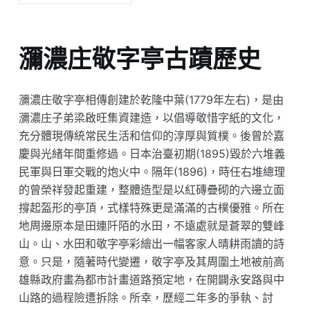
瀰濃庄敬字亭古蹟歷史
瀰濃庄敬字亭相傳創建於乾隆中葉(1779年左右)，是由
瀰濃庄子弟梁啟旺集資建造，以倡導敬惜字紙的文化，
充分體現傳統常民生活和信仰的淳厚與質樸。後曾於嘉
慶與光緒年間重修過。日本治臺初期(1895)毀於六堆義
民軍與日軍交戰的炮火中。隔年(1896)，時任右堆總理
的曾榮祥發起重建，整體造型是以紅磚疊砌的六邊立面
撐起盔形的亭頂，式樣特殊更是滿滿的古樸優雅。所在
地周邊原本是田連阡陌的水田，不遠處就是蒼翠的雙峰
山。山、水田和敬字亭彩繪出一幅客家人晴耕雨讀的詩
意。只是，隨著時代變遷，敬字亭及其周圍土地被前高
雄縣政府畫為都市計畫道路預定地，在開闢永安路與中
山路的過程險遭拆除。所幸，歷經二年多的爭執、討