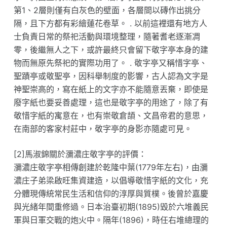
第1、2層則僅有白灰色的壁面，各層間以磚作出挑分
隔，且下方都有彩繪蓮花卷草。 . 以前這裡還有地方人
士負責日常的祭祀活動與環境整理，隨著耆老逐漸凋
零，後繼無人之下，或許最終只會留下敬字亭本身的建
物而無原先祭祀的實際功用了。 . 敬字亭又稱惜字亭、
聖蹟亭或敬聖亭，因科舉制度的影響，古人認為文字是
神聖崇高的，寫在紙上的文字亦不能隨意丟棄，即使是
廢字紙也要妥善處理，這也是敬字亭的用途了，除了有
敬惜字紙的寓意在，也有崇敬倉頡、文昌帝君的意思，
在南部的客家村莊中，敬字亭的身影亦隨處可見。
[2]馬淑錦關於瀰濃庄敬字亭的評價：
瀰濃庄敬字亭相傳創建於乾隆中葉(1779年左右)，由瀰
濃庄子弟梁啟旺集資建造，以倡導敬惜字紙的文化，充
分體現傳統常民生活和信仰的淳厚與質樸。後曾於嘉慶
與光緒年間重修過。日本治臺初期(1895)毀於六堆義民
軍與日軍交戰的炮火中。隔年(1896)，時任右堆總理的