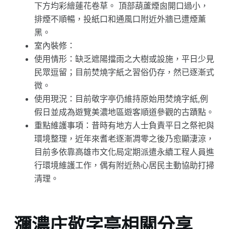
下方均彩繪蓮花卷草。 頂部葫蘆煙囪開口過小，
排煙不順暢，投紙口和通風口附近外牆已遭煙薰
黑。
室內裝修：
使用情形：缺乏遮陽擋雨之大樹或設施，平日少見
民眾逗留；目前焚燒字紙之習俗仍存，然已逐漸式
微。
使用現況：目前敬字亭仍維持原始用焚燒字紙,例
假日並成為遊覽美濃地區遊客順道參觀的古蹟點。
重點維護事項：昔時有地方人士負責平日之祭祀與
環境整理，近年來耆老逐漸凋零之後乃愈顯淒涼，
目前多依靠高雄市文化局定期派遣永續工程人員進
行環境維護工作，偶有附近熱心居民主動協助打掃
清理。
瀰濃庄敬字亭相關分享