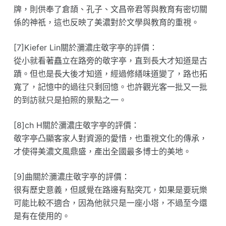
牌，則供奉了倉頡、孔子、文昌帝君等與教育有密切關
係的神祇，這也反映了美濃對於文學與教育的重視。
[7]Kiefer Lin關於瀰濃庄敬字亭的評價：
從小就看著矗立在路旁的敬字亭，直到長大才知道是古
蹟。但也是長大後才知道，經過修繕味道變了，路也拓
寬了，記憶中的過往只剩回憶。也許觀光客一批又一批
的到訪就只是拍照的景點之一。
[8]ch H關於瀰濃庄敬字亭的評價：
敬字亭凸顯客家人對資源的愛惜，也重視文化的傳承，
才使得美濃文風鼎盛，產出全國最多博士的美地。
[9]曲關於瀰濃庄敬字亭的評價：
很有歷史意義，但感覺在路邊有點突兀，如果是要玩樂
可能比較不適合，因為他就只是一座小塔，不過至今還
是有在使用的。