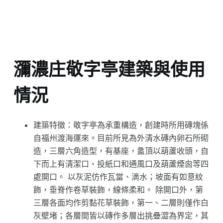
瀰濃庄敬字亭建築與使用
情況
建築特徵：敬字亭為承重構造，創建時所用磚塊係
自福州渡海運來。目前所見為外清水磚內卵石所砌
造，三層六角造型，有基座，盝頂以葫蘆收頭，自
下而上有清潔口、投紙口和通風口及葫蘆煙囪等四
處開口。 以灰泥仿作瓦當、滴水；坡面有如意紋
飾，垂脊作卷草裝飾，線條柔和。 除開口外，第
三層各面均作剪黏花草裝飾，第一、二層則僅作白
灰壁堵；各層間皆以磚作多層出挑疊澀為界定，其