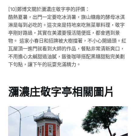
[10]鄭博文關於瀰濃庄敬字亭的評價：
酷熱夏暑，出門一定要吃冰消暑，旗山糖廠的酵母冰淇
淋是每到必吃的。這次來是特地來吃無菜單料理，敬字
亭剛好路過，其實在美濃要慢活隨便逛，都會遇到景
物。 這家小春日和招牌被大樹擋著，不小心開過頭。紅
瓦屋頂一進門就看到大師的作品，餐點非常清新爽口，
不用擔心太鹹甜過油膩，飯後咖啡搭配黑糖甜點完美劃
下句點，讓下午的玩耍充滿精力。
瀰濃庄敬字亭相關圖片