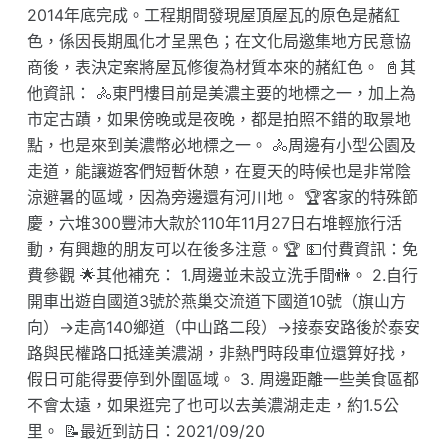
2014年底完成。工程期間發現屋頂屋瓦的原色是赭紅
色，係因長期風化才呈黑色；在文化局邀集地方民意協
商後，表決定案將屋瓦修復為材質本來的赭紅色。 📓其
他資訊： 🚴東門樓目前是美濃主要的地標之一，加上為
市定古蹟，如果傍晚或是夜晚，都是拍照不錯的取景地
點，也是來到美濃幣必地標之一。 🚴周邊有小型公園及
走道，能讓遊客們短暫休憩，在夏天的時候也是非常陰
涼避暑的區域，因為旁邊還有河川地。 🏆客家的特殊節
慶，六堆300豐沛大款於110年11月27日右堆輕旅行活
動，有興趣的朋友可以在後多注意。🏆 💵付費資訊：免
費參觀 🌟其他補充： 1.周邊並未設立洗手間🚻。 2.自行
開車出遊自國道3號於燕巢交流道下國道10號（旗山方
向）→走高140鄉道（中山路二段）→接泰安路後於泰安
路與民權路口抵達美濃湖，非熱門時段車位還算好找，
假日可能得要停到外圍區域。 3. 周邊距離一些美食區都
不會太遠，如果逛完了也可以去美濃湖走走，約1.5公
里。 📝最近到訪日：2021/09/20