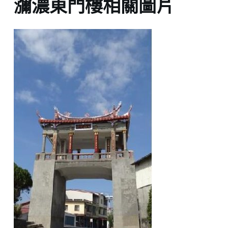
瀰濃東門樓相關圖片