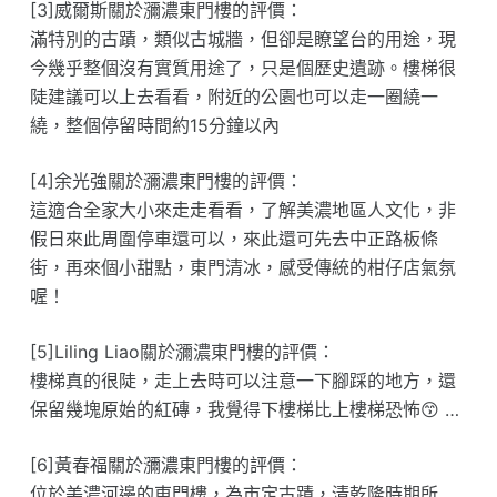
[3]威爾斯關於瀰濃東門樓的評價：
滿特別的古蹟，類似古城牆，但卻是瞭望台的用途，現
今幾乎整個沒有實質用途了，只是個歷史遺跡。樓梯很
陡建議可以上去看看，附近的公園也可以走一圈繞一
繞，整個停留時間約15分鐘以內
[4]余光強關於瀰濃東門樓的評價：
這適合全家大小來走走看看，了解美濃地區人文化，非
假日來此周圍停車還可以，來此還可先去中正路板條
街，再來個小甜點，東門清冰，感受傳統的柑仔店氣氛
喔！
[5]Liling Liao關於瀰濃東門樓的評價：
樓梯真的很陡，走上去時可以注意一下腳踩的地方，還
保留幾塊原始的紅磚，我覺得下樓梯比上樓梯恐怖😙 …
[6]黃春福關於瀰濃東門樓的評價：
位於美濃河邊的東門樓，為市定古蹟，清乾隆時期所