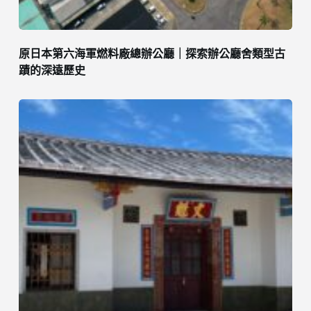
原日本第六海軍燃料廠總辦公廳｜探索辦公廳舍類型古
蹟的深遠歷史