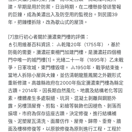
建，早期是用於防禦，日治時期，在二樓懸掛發送警報
的巨鐘，成為美濃出入及防空用的監視台。到民國39
年，把鐘樓拆除，改為歇山式的屋頂。
[7]旅行初心者關於瀰濃東門樓的評價：
📓引用維基百科資訊： 🚴乾隆20年（1755年），基於
防衛的需要，瀰濃莊東柵門加建門樓，是瀰濃莊四個柵
門中唯一的城門樓[1]。光緒二十一年（1895年）乙未戰
爭，日軍攻城，東門樓毀壞。 🚴1950年，戰爭結束後，
當地人拆除小屋與大鐘，並仿清朝龍簷鳳閣之外觀形式
重新修建。高雄縣政府在2000年指定瀰濃東門樓為縣定
古蹟。2014年，因長期自然風化、地震及結構老化等因
素，樓體產生多處裂縫、坑洞、混凝土剝離與鋼筋外
露，另樓頂屋脊、剪黏、彩繪等裝飾也因褪色、剝落而
損壞，市府為保存這座古蹟，決定修復，進行結構補
強、泥塑屋瓦清洗、面層仿作、屋脊、歸帶、垂脊、牆
面及樓梯修復等，以原貌修復為原則進行工程，工程於