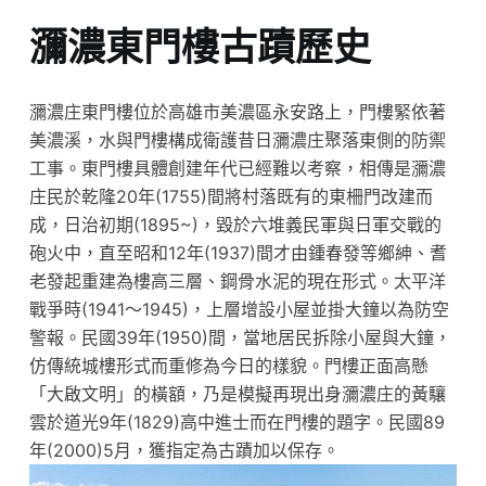
瀰濃東門樓古蹟歷史
瀰濃庄東門樓位於高雄市美濃區永安路上，門樓緊依著
美濃溪，水與門樓構成衛護昔日瀰濃庄聚落東側的防禦
工事。東門樓具體創建年代已經難以考察，相傳是瀰濃
庄民於乾隆20年(1755)間將村落既有的東柵門改建而
成，日治初期(1895~)，毀於六堆義民軍與日軍交戰的
砲火中，直至昭和12年(1937)間才由鍾春發等鄉紳、耆
老發起重建為樓高三層、鋼骨水泥的現在形式。太平洋
戰爭時(1941〜1945)，上層增設小屋並掛大鐘以為防空
警報。民國39年(1950)間，當地居民拆除小屋與大鐘，
仿傳統城樓形式而重修為今日的樣貌。門樓正面高懸
「大啟文明」的橫額，乃是模擬再現出身瀰濃庄的黃驤
雲於道光9年(1829)高中進士而在門樓的題字。民國89
年(2000)5月，獲指定為古蹟加以保存。