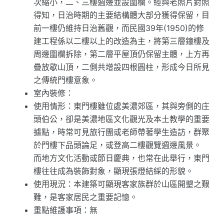
次縮小，二、三樓週邊並設圍欄。經與老照片對照
得知，日治時期的主要結構體大部分獲得保留，目
前一樓仍維持日治舊觀，而民國39年(1950)的修
建工程係以二樓以上的改造為主，將第三層鐘樓及
周邊圍欄拆除，第二層平屋頂仍保留主體，上方再
疊放歇山頂，二側共增設四根圓柱，形成今日所見
之傳統門樓意象。
室內裝修：
使用情形：東門樓雖位處美濃郊區，其與旁側的庄
頭伯公，卻是美濃地區文化觀光及本土教學的重要
據點，時常可見旅行團或老師帶著學生造訪，群聚
於門樓下品頭論足，或登高二樓觀覽週邊風景。
而地方文化活動或節日慶典，也常在此舉行，東門
樓往往成為裝飾對象，顯現張燈結綵的形貌。
使用現況：本建築可顯現客家族群於山區開墾之艱
難，是客家居民之重要記憶。
重點維護事項：無