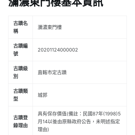
瀰濃東門樓基本資訊
古蹟名
瀰濃東門樓
稱
古蹟編
20201124000002
號
古蹟級
直轄市定古蹟
別
古蹟類
城郭
型
具有保存價值(備註：民國87年(1998)5
古蹟登
月14以後由原縣政府公告，未明述指定
錄理由
理由)