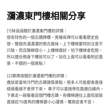
瀰濃東門樓相關分享
[1]林涵涵關於瀰濃東門樓的評價：
很有特色的一個古蹟牌樓，旁邊有碑可以看看歷史迭
使，整個充滿濃濃的懷古風味，上下樓梯要特別注意不
只陡，而且階梯很小，上樓梯還好，怕下樓梯會危險，
所以適合側身下樓就可以了，站在上面可以看看附近風
景，不錯的一個景點！
[2]鄭周南關於瀰濃東門樓的評價：
應該是當地冷門的古蹟建築景點，很多人可能都會直接
經過看過不會停下來。 車子可以直接停在路邊白線內，
下車走一趟看看這個門樓古蹟。有樓梯通往上面但是陡
直接近70度角的樓梯要小心謹慎，懼高症者不宜。