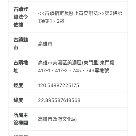
古蹟登
<<古蹟指定及廢止審查辦法>>第2條第
錄法令
1項第1、2款
依據
古蹟縣
高雄市
市
古蹟地
高雄市美濃區美濃區(東門里)東門段
址
417-1、417-2、745、746等地號
經度
120.54887225175
緯度
22.895587618568
所屬主
高雄市政府文化局
管機關