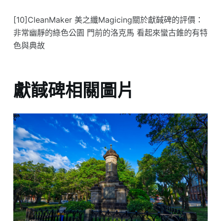
[10]CleanMaker 美之纖Magicing關於獻馘碑的評價：
非常幽靜的綠色公園 門前的洛克馬 看起來蠻古錐的有特
色與典故
獻馘碑相關圖片