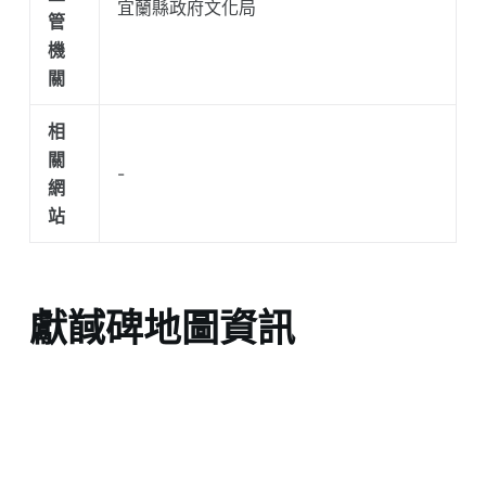
宜蘭縣政府文化局
管
機
關
相
關
-
網
站
獻馘碑地圖資訊