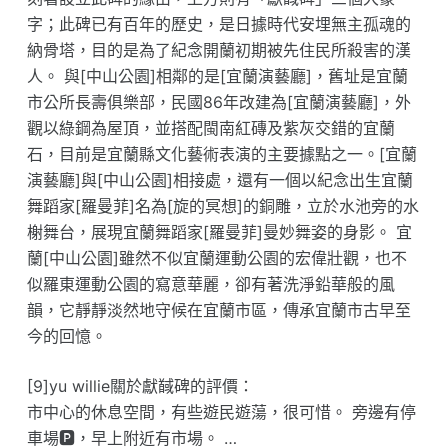
字；此碑已有百年的歷史，是日據時代安埋無主孤魂的
納骨塔，目的是為了紀念開蘭初期被先住民所殺害的漢
人。 與[中山公園]相鄰的是[宜蘭演藝廳]，舊址是宜蘭
市公所長壽俱樂部，民國86年改建為[宜蘭演藝廳]，外
觀以綠鋼為屋頂，並搭配閩南紅磚及紫灰交錯的宜蘭
石，目前是宜蘭縣文化藝術表演的主要據點之一。[宜蘭
演藝廳]與[中山公園]相接處，還有一個以紀念出生宜蘭
舞蹈家[羅曼菲]名為[旋的冥想]的銅雕，立於水池旁的水
榭舞台，展現宜蘭舞蹈家[羅曼菲]曼妙舞姿的身影。 宜
蘭[中山公園]雖然不似宜蘭運動公園的宏偉壯觀，也不
似羅東運動公園的寫意華麗，卻有著洗淨鉛華般的風
韻，它靜靜淡然地守候在宜蘭市區，傳承宜蘭市古早至
今的回憶。
[9]yu willie關於獻馘碑的評價：
市中心的休息空間，有些遊民遊蕩，很可惜。 旁邊有停
車場🅿️，早上附近有市場。 …