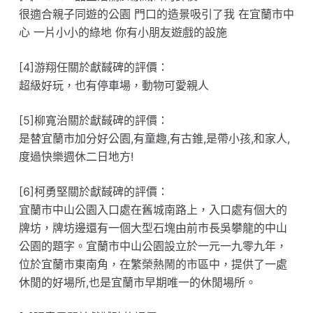
很適合親子同遊的公園 門口的造景吸引了我 在宜蘭市中
心 一片小小的綠地 你有小朋友遊戲的設施
[4]游翔任關於獻馘碑的評價：
超級好玩，也有停車場，動物可愛親人
[5]柳寬治關於獻馘碑的評價：
是替宜蘭市加分好公園,有童趣,有古錐,是帶小孩,和家人,
度過快樂週休二日地方!
[6]柯勇堅關於獻馘碑的評價：
宜蘭市中山公園入口處在舊城南路上，入口處有個大的
牌坊，牌坊邊還有一個大型石塊由前市長吳攀龍的中山
公園的題字。宜蘭市中山公園設立於一元一九零九年，
位於宜蘭市東南角，在繁榮熱鬧的市區中，提供了一處
休閒的好場所,也是宜蘭市早期唯一的休閒場所。