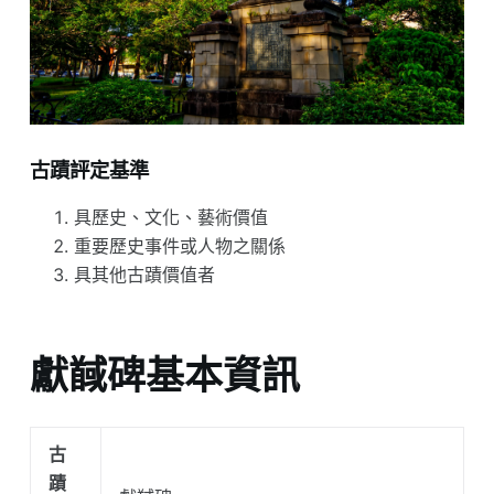
古蹟評定基準
具歷史、文化、藝術價值
重要歷史事件或人物之關係
具其他古蹟價值者
獻馘碑基本資訊
古
蹟