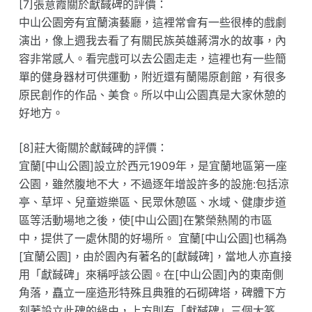
[7]張意霞關於獻馘碑的評價：
中山公園旁有宜蘭演藝廳，這裡常會有一些很棒的戲劇
演出，像上週我去看了有關民族英雄蔣渭水的故事，內
容非常感人。看完戲可以去公園走走，這裡也有一些簡
單的健身器材可供運動，附近還有蘭陽原創館，有很多
原民創作的作品、美食。所以中山公園真是大家休憩的
好地方。
[8]莊大衛關於獻馘碑的評價：
宜蘭[中山公園]設立於西元1909年，是宜蘭地區第一座
公園，雖然腹地不大，不過逐年增設許多的設施:包括涼
亭、草坪、兒童遊樂區、民眾休憩區、水域、健康步道
區等活動場地之後，使[中山公園]在繁榮熱鬧的市區
中，提供了一處休閒的好場所。 宜蘭[中山公園]也稱為
[宜蘭公園]，由於園內有著名的[獻馘碑]，當地人亦直接
用「獻馘碑」來稱呼該公園。在[中山公園]內的東南側
角落，矗立一座造形特殊且典雅的石砌碑塔，碑體下方
刻著設立此碑的緣由，上方則有「獻馘碑」三個大篆