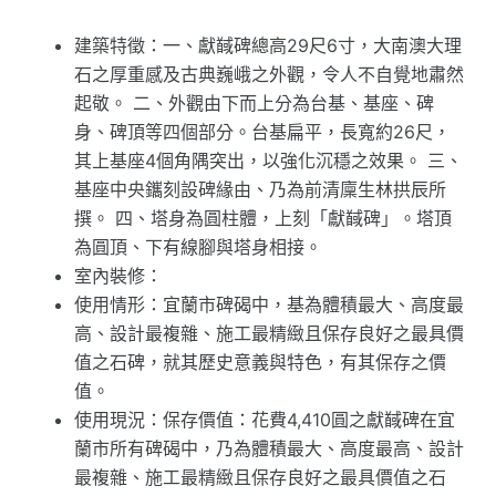
建築特徵：一、獻馘碑總高29尺6寸，大南澳大理
石之厚重感及古典巍峨之外觀，令人不自覺地肅然
起敬。 二、外觀由下而上分為台基、基座、碑
身、碑頂等四個部分。台基扁平，長寬約26尺，
其上基座4個角隅突出，以強化沉穩之效果。 三、
基座中央鑴刻設碑緣由、乃為前清廩生林拱辰所
撰。 四、塔身為圓柱體，上刻「獻馘碑」。塔頂
為圓頂、下有線腳與塔身相接。
室內裝修：
使用情形：宜蘭市碑碣中，基為體積最大、高度最
高、設計最複雜、施工最精緻且保存良好之最具價
值之石碑，就其歷史意義與特色，有其保存之價
值。
使用現況：保存價值：花費4,410圓之獻馘碑在宜
蘭市所有碑碣中，乃為體積最大、高度最高、設計
最複雜、施工最精緻且保存良好之最具價值之石