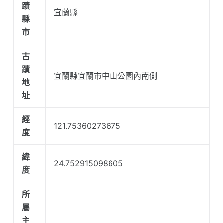
蹟
宜蘭縣
縣
市
古
蹟
宜蘭縣宜蘭市中山公園內南側
地
址
經
121.75360273675
度
緯
24.752915098605
度
所
屬
主