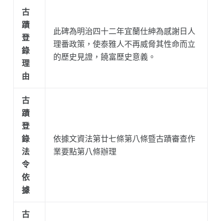
古
蹟
此碑為明治四十二年宜蘭仕紳為感謝日人
登
理番政策，使泰雅人不再威脅其性命而立
錄
的歷史見證，饒富歷史意義。
理
由
古
蹟
登
錄
依據文資法第廿七條第八條暨古蹟審查作
法
業要點第八條辦理
令
依
據
古