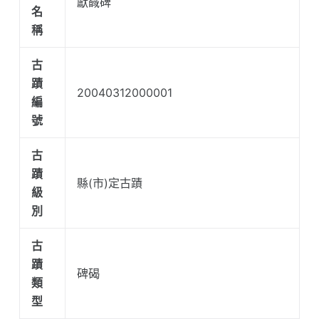
獻馘碑
名
稱
古
蹟
20040312000001
編
號
古
蹟
縣(市)定古蹟
級
別
古
蹟
碑碣
類
型