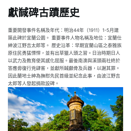
獻馘碑古蹟歷史
重要開發事件名稱及年代：明治44年（1911）1-5月建
築此碑於宜蘭公園。 重要事件人物名稱及地位：宜蘭仕
紳波江野吉太郎等。 歷史沿革：早期宜蘭山區之泰雅族
原住民勇猛慓悍，並有出草獵人頭之習。日治時期日人
以武力及教育使其感化屈服。最後南澳與溪頭兩社終於
答應毋復行兇肆害，並獻所馘顱骨及兵器，以謝其罪。
因此蘭地士紳為撫慰先民首級並紀念此事，由波江野吉
太郎等人發起捐款設碑。