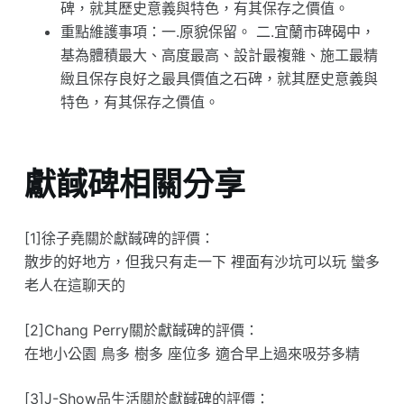
碑，就其歷史意義與特色，有其保存之價值。
重點維護事項：一.原貌保留。 二.宜蘭市碑碣中，
基為體積最大、高度最高、設計最複雜、施工最精
緻且保存良好之最具價值之石碑，就其歷史意義與
特色，有其保存之價值。
獻馘碑相關分享
[1]徐子堯關於獻馘碑的評價：
散步的好地方，但我只有走一下 裡面有沙坑可以玩 蠻多
老人在這聊天的
[2]Chang Perry關於獻馘碑的評價：
在地小公園 鳥多 樹多 座位多 適合早上過來吸芬多精
[3]J-Show品生活關於獻馘碑的評價：