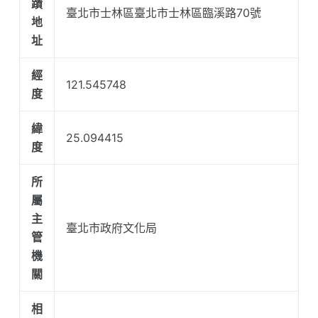
蹟
臺北市士林區臺北市士林區臨溪路70號
地
址
經
121.545748
度
緯
25.094415
度
所
屬
主
臺北市政府文化局
管
機
關
相