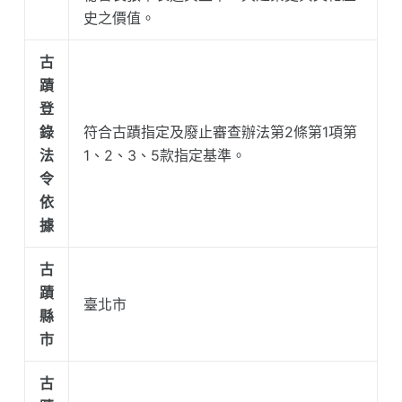
史之價值。
古
蹟
登
錄
符合古蹟指定及廢止審查辦法第2條第1項第
法
1、2、3、5款指定基準。
令
依
據
古
蹟
臺北市
縣
市
古