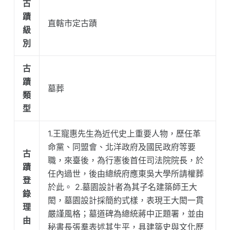
古
蹟
直轄市定古蹟
級
別
古
蹟
墓葬
類
型
1.王寵惠先生為近代史上重要人物，歷任革
命黨、同盟會、北洋政府及國民政府等要
古
職，來臺後，為行憲後首任司法院院長，於
蹟
任內過世，後由總統府應東吳大學所請權葬
登
於此。 2.墓園設計者為其子名建築師王大
錄
閎，墓園設計採簡約式樣，表現王大閎一貫
理
嚴謹風格；墓道碑為總統蔣中正題署，並由
由
秘書長張羣表述其生平，具建築史與文化歷