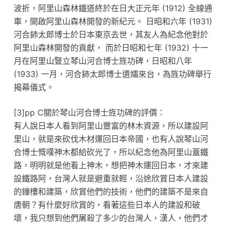
波折，阿里山森林鐵道終於在日大正元年 (1912) 全線通
車，開啟阿里山森林開發的新紀元。 日昭和六年 (1931)
河合鈰太郎博士於日本東京去世，其友人為紀念他對於
阿里山森林開發的貢獻， 而於日昭和七年 (1932) 十一
月在阿里山豎立琴山河合博士旌功碑，日昭和八年
(1933) 一月，河合鈰太郎博士遺孀來台，為旌功碑舉行
揭幕儀式。
[3]pp C關於琴山河合博士旌功碑的評價：
有人說日本人看到阿里山豐富的林木資源，所以建設阿
里山，就是來砍伐木材運回日本帝國，也有人說琴山河
合博士慨嘆神木都給砍光了，所以紀念他為阿里山蓋鐵
路，明明就是他看上神木，想把神木運回日本，才來建
設鐵路阿，台灣人就是避重就輕，沿途欣賞日本人建設
的鐘樓和建築，欣賞他們的技術，他們的建築不是來自
唐朝？有什麼好欣賞的，看著這些日本人的建設和破
壞，我只想到他們屠殺了多少的台灣人，漢人，他們才