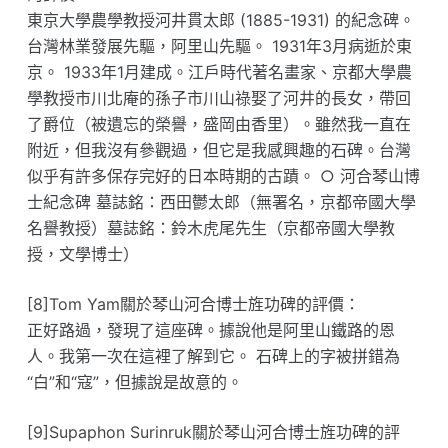
東京大學農學教授河井貫太郎 (1885-1931) 的紀念碑。
台灣林業發展先驅，阿里山先驅。 1931年3月病逝於東
京。 1933年1月建成。江戶時代著名畫家、京都大學農
學教授市川北庵的孫子市川山祿娶了河井的長女，帶回
了爵位（被遺忘的榮譽，盛岡由香里）。雖然我一直在
附近，但我沒有參觀過，但它是我感興趣的石碑。台灣
似乎有許多保存完好的日本時期的古蹟。 ○ 河合琴山博
士紀念碑 墓誌銘：西田鬱太郎（無署名，京都帝國大學
名譽教授）墓誌銘：鈴木虎尾先生（京都帝國大學教
授，文學博士）
[8]Tom Yam關於琴山河合博士旌功碑的評價：
正好路過，發現了這座碑。據說他是阿里山鐵路的恩
人。我第一次在這裡了​​解到它。 石碑上的字被拼錯為
“白”和“寇”，但據說是故意的。
[9]Supaphon Surinruk關於琴山河合博士旌功碑的評