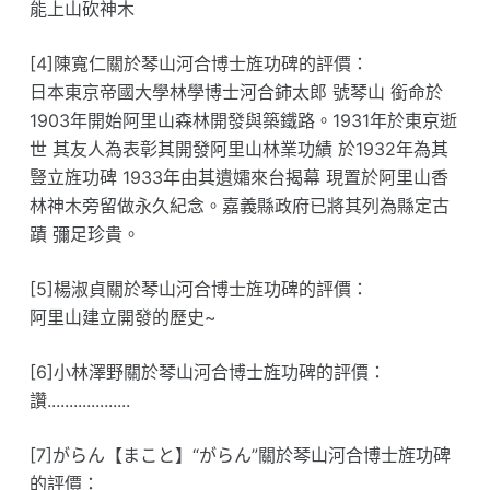
能上山砍神木
[4]陳寬仁關於琴山河合博士旌功碑的評價：
日本東京帝國大學林學博士河合鈰太郎 號琴山 銜命於
1903年開始阿里山森林開發與築鐵路。1931年於東京逝
世 其友人為表彰其開發阿里山林業功績 於1932年為其
豎立旌功碑 1933年由其遺孀來台揭幕 現置於阿里山香
林神木旁留做永久紀念。嘉義縣政府已將其列為縣定古
蹟 彌足珍貴。
[5]楊淑貞關於琴山河合博士旌功碑的評價：
阿里山建立開發的歷史~
[6]小林澤野關於琴山河合博士旌功碑的評價：
讚...................
[7]がらん【まこと】“がらん”關於琴山河合博士旌功碑
的評價：