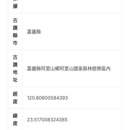
據
古
蹟
嘉義縣
縣
市
古
蹟
嘉義縣阿里山鄉阿里山國家森林遊樂區內
地
址
經
120.80800584393
度
緯
23.517008324385
度