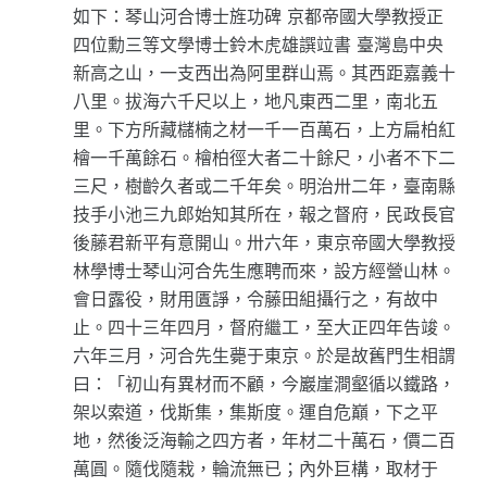
如下：琴山河合博士旌功碑 京都帝國大學教授正
四位勳三等文學博士鈴木虎雄譔竝書 臺灣島中央
新高之山，一支西出為阿里群山焉。其西距嘉義十
八里。拔海六千尺以上，地凡東西二里，南北五
里。下方所藏櫧楠之材一千一百萬石，上方扁柏紅
檜一千萬餘石。檜柏徑大者二十餘尺，小者不下二
三尺，樹齡久者或二千年矣。明治卅二年，臺南縣
技手小池三九郎始知其所在，報之督府，民政長官
後藤君新平有意開山。卅六年，東京帝國大學教授
林學博士琴山河合先生應聘而來，設方經營山林。
會日露役，財用匱諍，令藤田組攝行之，有故中
止。四十三年四月，督府繼工，至大正四年告竣。
六年三月，河合先生薨于東京。於是故舊門生相謂
曰：「初山有異材而不顧，今巖崖澗壑循以鐵路，
架以索道，伐斯集，集斯度。運自危巔，下之平
地，然後泛海輸之四方者，年材二十萬石，價二百
萬圓。隨伐隨栽，輪流無已；內外巨構，取材于