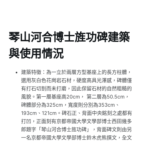
琴山河合博士旌功碑建築
與使用情況
建築特徵：為一立於兩層方型基座上的長方柱體，
選用灰白色花崗岩石材，硬度高具光澤感，碑體僅
有打石切割而未打磨，因此保留石材的自然粗糙的
風貌。第一層基座高20cm， 第二層為50.5cm，
碑體部分為325cm，寬度則分別為353cm、
193cm、121cm。碑石正、背面中央銘刻之處都有
打凹，正面刻有京都帝國大學文學部博士西田幾多
郎題字「琴山河合博士旌功碑」，背面碑文則由另
一名京都帝國大學文學部博士鈴木虎熊撰文，全文