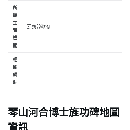
所
屬
主
嘉義縣政府
管
機
關
相
關
-
網
站
琴山河合博士旌功碑地圖
資訊