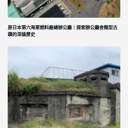
原日本第六海軍燃料廠總辦公廳｜探索辦公廳舍類型古
蹟的深遠歷史