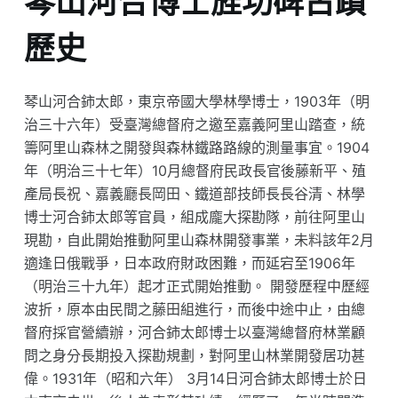
琴山河合博士旌功碑古蹟
歷史
琴山河合鈰太郎，東京帝國大學林學博士，1903年（明
治三十六年）受臺灣總督府之邀至嘉義阿里山踏查，統
籌阿里山森林之開發與森林鐵路路線的測量事宜。1904
年（明治三十七年）10月總督府民政長官後藤新平、殖
產局長祝、嘉義廳長岡田、鐵道部技師長長谷清、林學
博士河合鈰太郎等官員，組成龐大探勘隊，前往阿里山
現勘，自此開始推動阿里山森林開發事業，未料該年2月
適逢日俄戰爭，日本政府財政困難，而延宕至1906年
（明治三十九年）起才正式開始推動。 開發歷程中歷經
波折，原本由民間之藤田組進行，而後中途中止，由總
督府採官營續辦，河合鈰太郎博士以臺灣總督府林業顧
問之身分長期投入探勘規劃，對阿里山林業開發居功甚
偉。1931年（昭和六年） 3月14日河合鈰太郎博士於日