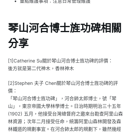
重點維護事項：注意日常管理維護
琴山河合博士旌功碑相關
分享
[1]Catherine Su關於琴山河合博士旌功碑的評價：
後方就是第二代神木，香林神木
[2]Stephen 夫子 Chen關於琴山河合博士旌功碑的評
價：
「琴山河合博士旌功碑」，河合鈰太郎博士，號「琴
山」，東京帝國大學林學博士。日治時期明治三十五年
(1902) 五月，他接受台灣總督府之邀來台勘查阿里山森
林資源；次年二月接受任命，統籌阿里山森林開發及森
林鐵道的規劃事宜。在河合鈰太郎的規劃下，雖然幾經