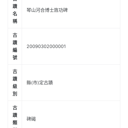
蹟
琴山河合博士旌功碑
名
稱
古
蹟
20090302000001
編
號
古
蹟
縣(市)定古蹟
級
別
古
蹟
碑碣
類