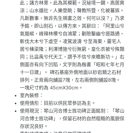
此；諸方林業，此為其模範。況祕境一闢，高居爽
涼；山水雄壯，人樂登眺；聲教所暨，化被蕃族。
凡斯數事，無非先生規畫之效，何可以沒？」乃求
予銘，即山刻石，以傳方來。其辭曰：「阿里山兮
氣巃嵷，峰辣林欑兮自鴻蒙；劖險鑿幽兮道路通，
斬伐大木兮下虛空。凌駕波濤 兮至海東，靈宅人
居兮棟梁隆；利澤博施兮衍無窮，皇化衣被兮殊類
同；比益禹兮代天工，謂予不信兮來瞻斯功。」右
側面亦有向下凹陷，文字則為楷書「昭和七年七月
十一日建」。 碑石基座外側地面以砂岩類之石材
排列，正背兩向舖設7塊，左右兩側則舖設8塊。
一塊尺寸約為 45cmX30cm。
室內裝修：
使用情形：目前以供民眾參訪為主。
使用現況：琴山河合博士旌功碑正面銘刻：「琴山
河合博士旌功碑」，保留石材的自然粗糙的風貌保
存狀況良好。