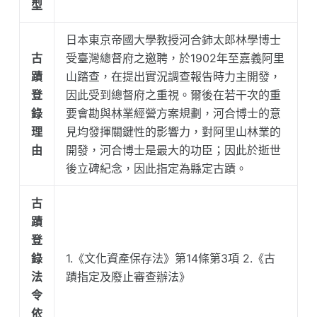
型
日本東京帝國大學教授河合鈰太郎林學博士
古
受臺灣總督府之邀聘，於1902年至嘉義阿里
蹟
山踏查，在提出實況調查報告時力主開發，
登
因此受到總督府之重視。爾後在若干次的重
錄
要會勘與林業經營方案規劃，河合博士的意
理
見均發揮關鍵性的影響力，對阿里山林業的
由
開發，河合博士是最大的功臣；因此於逝世
後立碑紀念，因此指定為縣定古蹟。
古
蹟
登
錄
1.《文化資產保存法》第14條第3項 2.《古
法
蹟指定及廢止審查辦法》
令
依