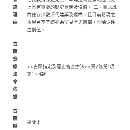
錄
上具有重要的歷史意義及價值。 二、臺北城
理
內僅存少數清代建築及遺構，且目前發現之
由
本屋台基基礎亦為罕見歷史遺構，具稀少性
之價值。
古
蹟
登
錄
<<古蹟指定及廢止審查辦法>>第2條第1項
法
第1、4款
令
依
據
古
蹟
臺北市
縣