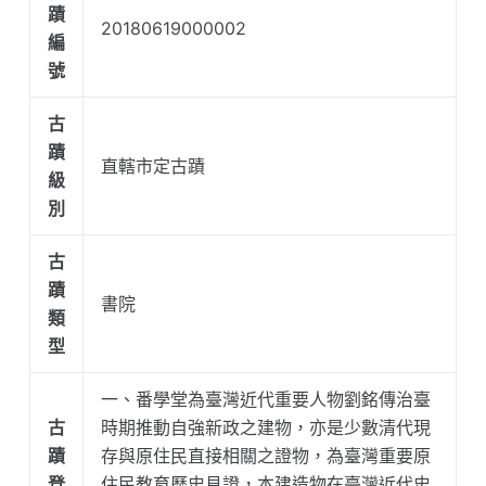
蹟
20180619000002
編
號
古
蹟
直轄市定古蹟
級
別
古
蹟
書院
類
型
一、番學堂為臺灣近代重要人物劉銘傳治臺
古
時期推動自強新政之建物，亦是少數清代現
蹟
存與原住民直接相關之證物，為臺灣重要原
登
住民教育歷史見證，本建造物在臺灣近代史