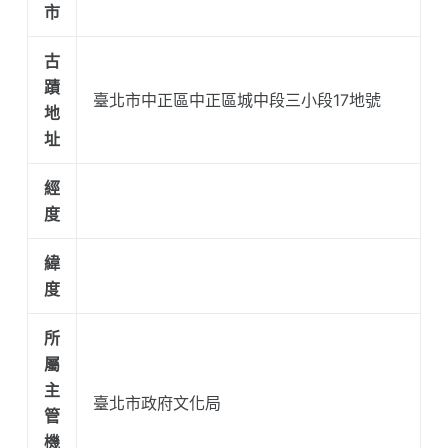
市
古
蹟
臺北市中正區中正區城中段三小段17地號
地
址
經
度
緯
度
所
屬
主
臺北市政府文化局
管
機