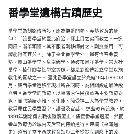
番學堂遺構古蹟歷史
番學堂為劉銘傳所設，原為撫番開墾、義塾教育的延
伸：「設番學堂於臺北府治，擇土目之弟而教之。一道
同風。漸革頑陋。其不服者則移師討之。剿撫並用，可
謂能得其宜矣。」除了臺北番學堂外，還有恆春縣義
塾、鳳山番學堂、阜南義學、頂破布鳥莊番學、巒大社
番學、楠仔腳蔓社學堂等處，都是劉銘傳設立學堂以施
教化的實政之一。 臺北番學堂設立於光緒16年(1890)3
月，與西學堂遷移至現址所在同時，為相關設施最晚設
立者。番學堂的教育，以臺灣原住民孩童為主要教育對
象，並聘請羅步韓、吳化龍、簡受禧三人為學堂教習，
教導原住民學童習字、讀書及官話。 這些教育設施，於
1891年劉銘傳去職後陸續廢止。儘管番學堂遭廢，然而
番童教育仍於城內天后宮內持續進行。連橫《臺灣通
史》道出了當年西式教育短短三年從設立到廢止的感