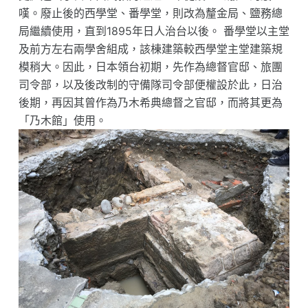
嘆。廢止後的西學堂、番學堂，則改為釐金局、鹽務總
局繼續使用，直到1895年日人治台以後。 番學堂以主堂
及前方左右兩學舍組成，該棟建築較西學堂主堂建築規
模稍大。因此，日本領台初期，先作為總督官邸、旅團
司令部，以及後改制的守備隊司令部便權設於此，日治
後期，再因其曾作為乃木希典總督之官邸，而將其更為
「乃木館」使用。