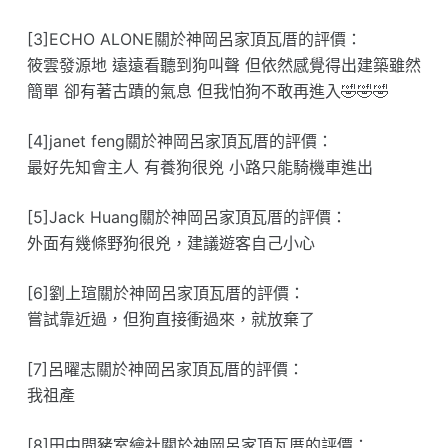
[3]ECHO ALONE關於神岡呂家頂瓦厝的評價：
筱雲發源地 遠遠看聽到狗叫聲 但依然感覺得出建築雖然
簡單 卻有著古蹟的氣息 但我怕狗不敢再進入🤣🤣🤣
[4]janet feng關於神岡呂家頂瓦厝的評價：
最好先知會主人 有養狗很兇 小路只能騎機車進出
[5]Jack Huang關於神岡呂家頂瓦厝的評價：
外面有幾條野狗很兇，建議遊客自己小心
[6]劉上瑄關於神岡呂家頂瓦厝的評價：
嘗試靠近過，但狗直接衝過來，就放棄了
[7]呂曜志關於神岡呂家頂瓦厝的評價：
我祖產
[8]田中間豬室繪社關於神岡呂家頂瓦厝的評價：