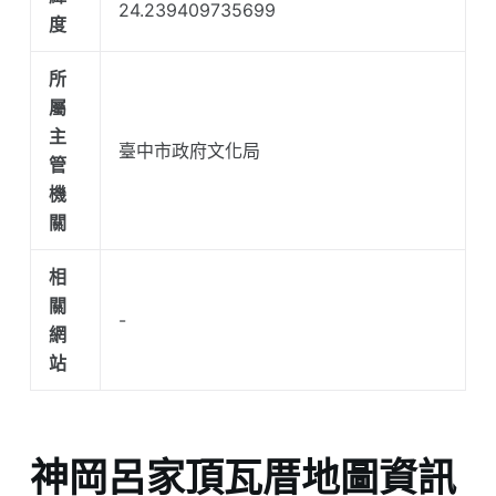
24.239409735699
度
所
屬
主
臺中市政府文化局
管
機
關
相
關
-
網
站
神岡呂家頂瓦厝地圖資訊