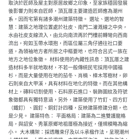
取決於匠師及屋主對原居故鄉之印象，至家族穩固發展
後影響力則來自匠師，頂瓦厝主要建造匠師應為潮州
系，因而宅第有諸多潮州建築特徵。 選址、選地的智
慧：建築之地理位置處於社皮、南門二灌溉線之中央，
水由社皮支線流入，由北向南流再於門樓前轉彎向西南
流出，宛如玉帶水環抱，而區位屬三角仔通往社口要
道，為領袖地方者所居之中樞要地，也符合呂式一族在
地方之地位象徵。 材料使用的內藏性訊息：頂瓦厝之建
造材料多半就地取材，不若一般傳統民宅採用中國福
杉，而是大量使用在地的茄冬、肖楠、樟木等樹材，卵
石則來自大甲溪，具有材料在地化的特徵。而在其他構
材上，磚料切割使用、石料原石進口、裝飾圖紋及符號
象徵都具有獨特意涵，另外，建築使用了竹釘、四方釘
（鐵釘）、圓釘、銅釘計四種，反映建築修建分期，也
是少見。 建築特色： 平面格局：建築為二進雙護龍格
局，與詔安、秀篆原鄉地祖厝極為接近，僅規模略為縮
小。 大木構架：採透雕束仔及以斗承楹作法，呈現潮州