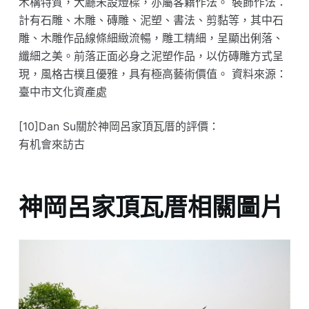
木構特質，大廳未設燈樑，亦屬客籍作法。 裝飾作法：
計有石雕、木雕、磚雕、泥塑、書法、剪黏等，其中石
雕、木雕作品線條細緻流暢，雕工精細，呈顯出俐落、
纖細之美。前落正面必身之泥塑作品，以仿磚雕方式呈
現，風格古樸且優雅，具有極高藝術價值。 資料來源：
臺中市文化資產處
[10]Dan Su關於神岡呂家頂瓦厝的評價：
有机會來訪古
神岡呂家頂瓦厝相關圖片