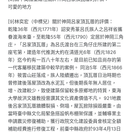
可愛的地方
[9]林奕宏（中標兒）關於神岡呂家頂瓦厝的評價：
乾隆36年（西元1771年）詔安秀篆呂氏族人之呂祥省攜
眷渡海來臺，至乾隆55年（西元1790）定居於神岡三角
庄，「呂家頂瓦厝」為呂氏渡台在三角仔庄所建的第二
座宅第，建造年代推測大約在清道光6年（西元1826
年）迄今約有一百八十年左右，是目前已知且尚存的第
一代客屬移民建築中較早的案例。 同治5年（西元1866
年）筱雲山莊落成，族人陸續遷出，頂瓦厝日治時期也
曾修建後落屋頂改為水泥瓦，但後期長年無人居住，
增、改建較少，致使建築保留較多原鄉地的特質，東海
大學故洪文雄教授曾讚其文化資產價值不凡。 921地震
後呂家頂瓦厝牆體裂損、倒塌，屋瓦掀除損毀嚴重，由
當時臺中縣文化局緊急搭設帆布棚架保護，並輔導業主
申請震災修復補助，獲行政院文化建設委員會核定全額
補助經費進行修復工程，前臺中縣政府於93年4月13日