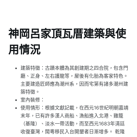
神岡呂家頂瓦厝建築與使
用情況
建築特徵：古蹟本體為其創建期之四合院，包含門
廳、正身、左右護龍等，屋後有化胎為客家特色。
主要建造匠師應為潮州系，因而宅第有諸多潮州建
築特徵。
室內裝修：
使用情形：根據文獻記載，在西元16世紀明朝嘉靖
末年，已有許多漢人商船、漁船進入北港、雞籠
（基隆）、淡水一帶活動，而至西元1683年清廷
收復臺灣，閩粵移民入台開墾者日漸增多。 乾隆