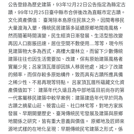
公告登錄為歷史建築，93年12月22日公告指定為縣定古
蹟，99年12月25日臺中縣市合併後改為直轄市定古蹟。
文化資產價值： 臺灣除本島原住民族之外，因閩粵移民
大量渡海入墾，傳統民居建築多延續原鄉地閩南風格，
然而隨著時間演變，民生經濟日漸發展、生活型態改變
再因人口膨脹迅速，居住空間不敷使用….等等，現今所
見建築物大多為西式，高樓大廈林立，而留下少數傳統
建築往往也因生活需要加、改建，保有原始建築風格者
實屬少見；呂家頂瓦厝卻因族人移居他處，減少了改建
的頻率，而保存較多原始構件，致而具有古蹟所應具備
之稀少性、不易再現等特點。 呂家頂瓦厝所蘊藏文化資
產價值如下： 建築年代久遠且為中部地區目前尚存的第
一代客屬移民建築中較早案例：建築建造年代早於同為
古蹟之摘星山莊、筱雲山莊、社口林宅等，對地方家族
發展、早期開墾歷史、臺灣傳統民宅發展及建築與原鄉
地關係之研究，皆有重大意義與價值。 原鄉地及匠師來
源地式樣的在地化呈現：早期傳統民宅建築之形式，係