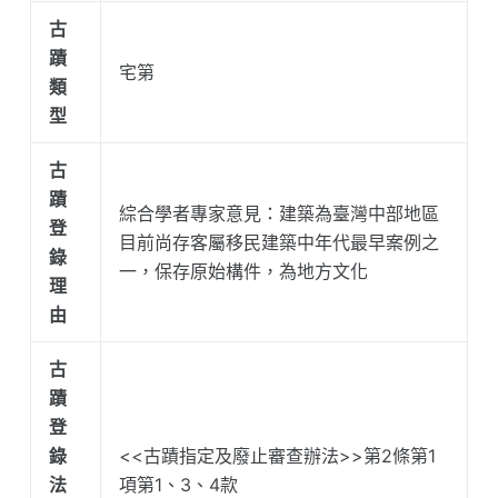
古
蹟
宅第
類
型
古
蹟
綜合學者專家意見：建築為臺灣中部地區
登
目前尚存客屬移民建築中年代最早案例之
錄
一，保存原始構件，為地方文化
理
由
古
蹟
登
錄
<<古蹟指定及廢止審查辦法>>第2條第1
法
項第1、3、4款