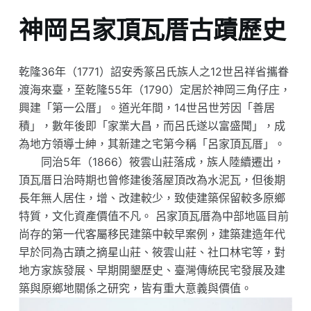
神岡呂家頂瓦厝古蹟歷史
乾隆36年（1771）詔安秀篆呂氏族人之12世呂祥省攜眷
渡海來臺，至乾隆55年（1790）定居於神岡三角仔庄，
興建「第一公厝」。道光年間，14世呂世芳因「善居
積」，數年後即「家業大昌，而呂氏遂以富盛聞」，成
為地方領導士紳，其新建之宅第今稱「呂家頂瓦厝」。
同治5年（1866）筱雲山莊落成，族人陸續遷出，
頂瓦厝日治時期也曾修建後落屋頂改為水泥瓦，但後期
長年無人居住，增、改建較少，致使建築保留較多原鄉
特質，文化資產價值不凡。 呂家頂瓦厝為中部地區目前
尚存的第一代客屬移民建築中較早案例，建築建造年代
早於同為古蹟之摘星山莊、筱雲山莊、社口林宅等，對
地方家族發展、早期開墾歷史、臺灣傳統民宅發展及建
築與原鄉地關係之研究，皆有重大意義與價值。