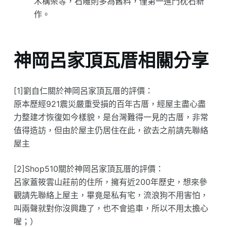
木構架等，石雕則多為舊料，僅第一進門枕石新
作。
神岡呂家頂瓦厝相關分享
[1]劉自仁關於神岡呂家頂瓦厝的評價：
原本歷經921震災嚴重受損的百年古厝，經屋主盡心盡
力整建才恢復如今樣貌，是台灣難得一見的古厝，非常
值得造訪，但由於屋主仍居住在此，欲去之前請先聯絡
屋主
[2]Shop510關於神岡呂家頂瓦厝的評價：
呂家蓋筱雲山莊前的住所，擁有近200年歷史，想來參
觀請先聯絡上屋主，畢竟是私有宅，流浪狗不用害怕，
叫兩聲就對你沒興趣了，也不會追車，所以不用太擔心
喔；）