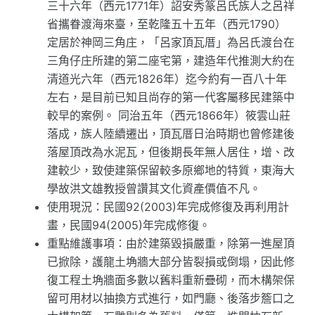
三十六年（西元1771年）詔安秀篆呂氏族人之呂祥
省攜眷渡海來臺，至乾隆五十五年（西元1790）
定居於神岡三角庄，「呂家頂瓦厝」為呂氏渡台在
三角仔庄所建的第二座宅第，建造年代推測大約在
清道光六年（西元1826年）迄今約有一百八十年
左右，是目前已知且尚存的第一代客屬移民建築中
較早的案例。 同治五年（西元1866年）筱雲山莊
落成，族人陸續遷出，頂瓦厝日治時期也曾修建後
落屋頂改為水泥瓦，但後期長年無人居住，增、改
建較少，致使建築保留較多原鄉地的特質，東海大
學故洪文雄教授曾讚其文化資產價值不凡。
使用現況：民國92(2003)年完成修復及再利用計
畫，民國94(2005)年完成修復。
重點維護事項：由於建築毀損嚴重，除第一進屋頂
已掀除，護龍土埆牆大部分皆裂損或倒塌，因此修
復工程土埆牆面多數以舊料重新疊砌，而木構架保
留可用材以抽換方式進行，如門廳、後落步簷口之