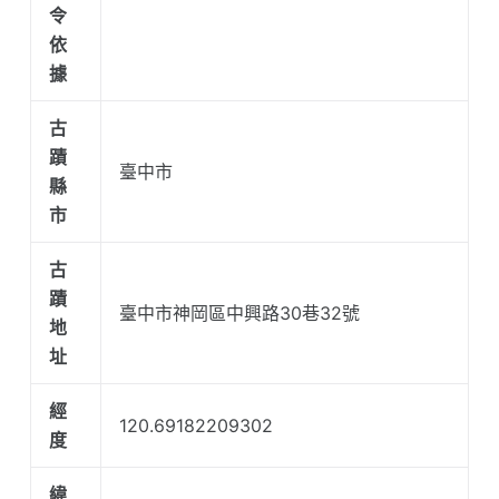
令
依
據
古
蹟
臺中市
縣
市
古
蹟
臺中市神岡區中興路30巷32號
地
址
經
120.69182209302
度
緯