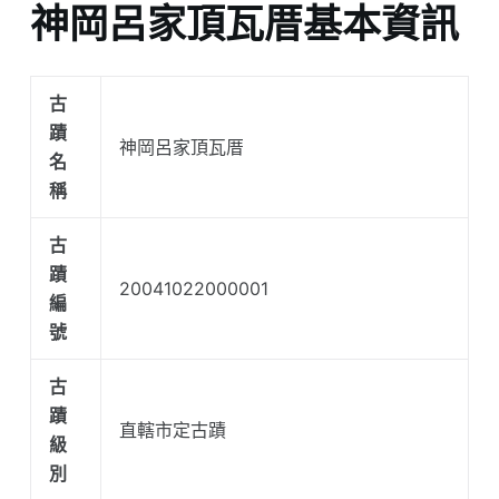
神岡呂家頂瓦厝基本資訊
古
蹟
神岡呂家頂瓦厝
名
稱
古
蹟
20041022000001
編
號
古
蹟
直轄市定古蹟
級
別