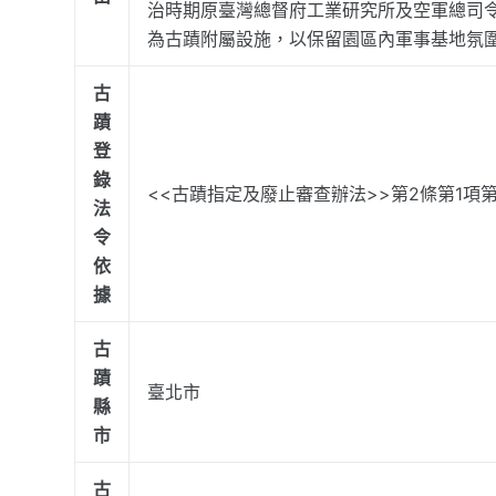
治時期原臺灣總督府工業研究所及空軍總司
為古蹟附屬設施，以保留園區內軍事基地氛圍
古
蹟
登
錄
<<古蹟指定及廢止審查辦法>>第2條第1項第
法
令
依
據
古
蹟
臺北市
縣
市
古