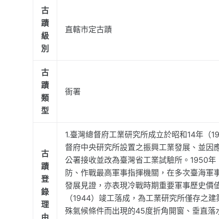
古
蹟
直轄市定古蹟
級
別
古
蹟
衙署
類
型
1.臺灣總督府工業研究所成立於昭和14年（
督府中央研究所設置之振興工業發展、並因
古
公署接收並改為臺灣省工業試驗所。1950
蹟
防、作戰最高軍事指揮機關，在多次臺海軍
登
發展見證，亦表現冷戰時期重要軍事歷史價值。
錄
（1944）竣工落成，為工業研究所僅存之
理
殊氣候條件而出現的45度折角開窗、垂直落
由