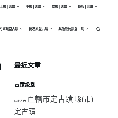
北部 | 古蹟
中部 | 古蹟
南部 | 古蹟
離島 | 古蹟
宅第類型古蹟
衙署類型古蹟
其他設施類型古蹟
最近文章
的
古蹟級別
直轄市定古蹟
縣(市)
國定古蹟
定古蹟