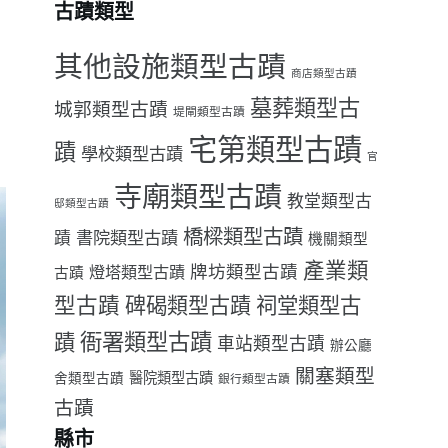
古蹟類型
其他設施類型古蹟
商店類型古蹟
墓葬類型古
城郭類型古蹟
堤閘類型古蹟
宅第類型古蹟
蹟
學校類型古蹟
官
寺廟類型古蹟
教堂類型古
邸類型古蹟
橋樑類型古蹟
書院類型古蹟
蹟
機關類型
產業類
牌坊類型古蹟
燈塔類型古蹟
古蹟
型古蹟
祠堂類型古
碑碣類型古蹟
衙署類型古蹟
蹟
車站類型古蹟
辦公廳
關塞類型
醫院類型古蹟
舍類型古蹟
銀行類型古蹟
古蹟
縣市