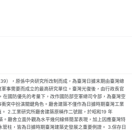
1939），原係中央研究所改制而成，為臺灣日據末期由臺灣總
應軍事需要而成立的最高研究單位。臺灣光復後，由行政長官
年，在國防優先的考量下，改作國防部空軍總司令部，為臺灣空
事衝突中扮演關鍵角色。廳舍建築不僅作為日據時期臺灣工業
 2.工業研究所廳舍建築原稱作二號館，於昭和19 年
建築。廳舍立面外觀為水平幾何線條簡潔表現，加上因應臺灣特
水管柱，皆為日據時期臺灣建築史發展之重要例證。 3.保存日