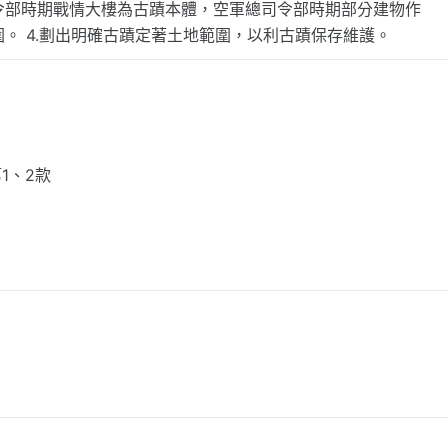
令部時期戰情大樓為古蹟本體，空軍總司令部時期部分建物作
。 4.劃出明確古蹟定著土地範圍，以利古蹟保存維護。
1、2款