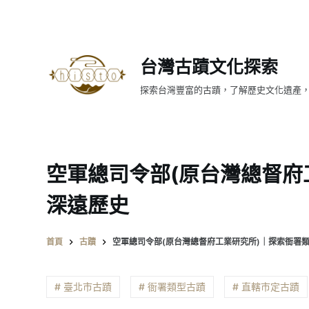
跳
至
主
台灣古蹟文化探索
要
內
探索台灣豐富的古蹟，了解歷史文化遺產
容
空軍總司令部(原台灣總督府
深遠歷史
首頁
古蹟
空軍總司令部(原台灣總督府工業研究所)｜探索衙署
# 臺北市古蹟
# 衙署類型古蹟
# 直轄市定古蹟