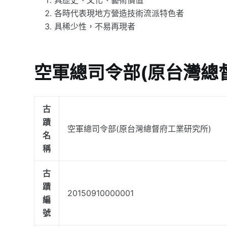
各時代表現地方營造技術流派特色者
具稀少性，不易再現者
空軍總司令部(原台灣總
古
蹟
空軍總司令部(原台灣總督府工業研究所)
名
稱
古
蹟
20150910000001
編
號