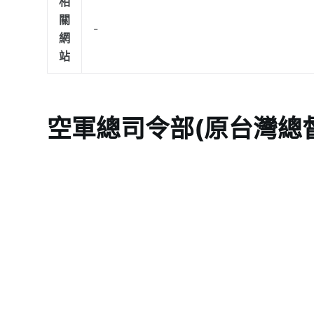
相
關
-
網
站
空軍總司令部(原台灣總