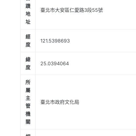
蹟
臺北市大安區仁愛路3段55號
地
址
經
121.5398693
度
緯
25.0394064
度
所
屬
主
臺北市政府文化局
管
機
關