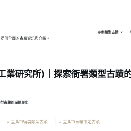
寺廟類型古蹟
，提供全面的古蹟資訊與介紹。
工業研究所)｜探索衙署類型古蹟
類型古蹟的深遠歷史
# 臺北市衙署類型古蹟
# 臺北市直轄市定古蹟