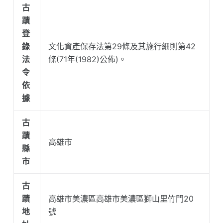
古
蹟
登
錄
文化資產保存法第29條及其施行細則第42
法
條(71年(1982)公佈)。
令
依
據
古
蹟
高雄市
縣
市
古
蹟
高雄市美濃區高雄市美濃區獅山里竹門20
地
號