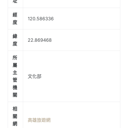
址
經
120.586336
度
緯
22.869468
度
所
屬
主
文化部
管
機
關
相
關
高雄旅遊網
網