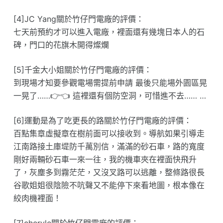
[4]JC Yang關於竹仔門電廠的評價：
七天前預約才可以進入電廠，裡面還有幾塊日本人的石
碑，門口的花旗木開得燦爛
[5]千金大小姐關於竹仔門電廠的評價：
到現場才知要參觀電場需提前申請 最後只能場外園區晃
一晃了……👉👈 這裡還有個防空洞，可惜進不去…… …
[6]運動是為了吃更長的路關於竹仔門電廠的評價：
百點集章虛擬章在樹前面可以接收到。導航如果引導走
江南路接土庫堤防千萬別信，滿滿的砂石車，路的寬度
剛好兩輛砂石車一來一往，我的機車夾在裡面快飛升
了，灰塵多到霧茫茫，又沒叉路可以逃離，整條路很長
谷歌姐姐很陰險不吭聲又不能停下來看地圖，根本像在
絞肉機裡面！
[7]cheryle關於竹仔門電廠的評價：