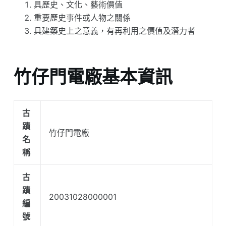
具歷史、文化、藝術價值
重要歷史事件或人物之關係
具建築史上之意義，有再利用之價值及潛力者
竹仔門電廠基本資訊
古
蹟
竹仔門電廠
名
稱
古
蹟
20031028000001
編
號