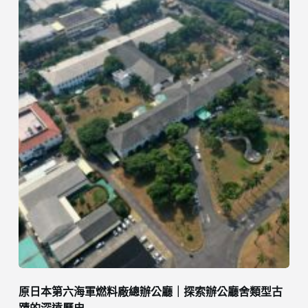
原日本第六海軍燃料廠總辦公廳｜探索辦公廳舍類型古