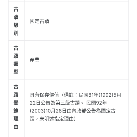
古
蹟
國定古蹟
級
別
古
蹟
產業
類
型
古
蹟
具有保存價值（備註：民國81年(1992)5月
登
22日公告為第三級古蹟。 民國92年
錄
(2003)10月28日由內政部公告為國定古
理
蹟，未明述指定理由）
由