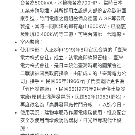
台各為500kVA，水輪機各為700HP。 當時日本
工業未臻發達，其所採用之設備大部份皆為歐洲國
家引進；竹門電廠之機組設備為德國 A.G.E等公司
製造，當時一同興建的還有龜山(600kW，已廢廠)
及粗坑(2,400kW)等三廠，可稱台灣第一代電廠。
室內裝修：
使用情形：大正8年(1919)年8月官民合資的「臺灣
電力株式會社」成立，該電廠即納歸管轄。 臺灣
電力株式會社，是日本統治臺灣時期的國策會社，
二戰後被國民政府接收，由新成立的「臺灣電力公
司」接手。 民國55年(1966)竹子門發電所更名為
「竹門發電廠」，民國66(1977)年9月合併土壠發
電廠(原稱土壠灣發電所，民國52年(1963)更名)，
再度改名為「高屏發電廠竹門分廠」，以迄今日。
使用現況：建物本體乃作廢電廠房使用，惟為配合
安全及使用而增設消防器材，日光燈等現代化設
施。