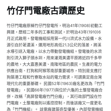
竹仔門電廠古蹟歷史
竹仔門電廠原稱竹仔門發電所，明治41年(1908)初動工
興建，歷經二年多的工事和測試，於明治43年(1910)6
月正式啟用。發電機組採用第一代川流式水力設備，水
源引自於荖濃溪，運用地形高低21.3公尺的落差，將溪
水導引送入電廠，以水力帶動發電機組。發電後的水流
則引流入獅子頭水圳，用來灌溉美濃平原將近四千多甲
的農地，大大嘉惠美濃、南隆地區的農民。生產的電力
供應台南、打狗和阿猴等南部重要城市，特別是支應打
狗築港工程和竹寮取水站的電力需求，可謂奠定南台灣
現代化的重要基礎。 民國52年(1963)廠名更改為「竹門
發電廠」，民國66年(1977)與位於六龜的土壟發電廠合
併，改稱「高屏發電廠竹門分廠」，其行政部門設在竹
門電廠，土壟電廠則以遙控控制，而後該廠又一度更名
為「竹門機組」。 該電廠建築造型優美，內部發電機組