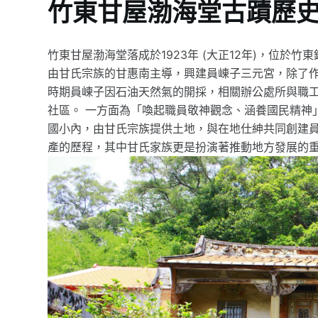
竹東甘屋渤海堂古蹟歷
竹東甘屋渤海堂落成於1923年 (大正12年)，位
由甘氏宗族的甘惠南主導，興建員崠子三元宮，除了作
時期員崠子因石油天然氣的開採，相關辦公處所與職
社區。 一方面為「喚起職員敬神觀念、涵養國民精神」
國小內，由甘氏宗族提供土地，與在地仕紳共同創建
產的歷程，其中甘氏家族更是扮演著推動地方發展的