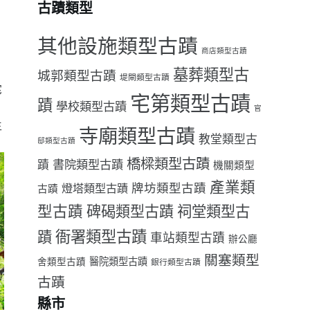
古蹟類型
其他設施類型古蹟
商店類型古蹟
墓葬類型古
城郭類型古蹟
堤閘類型古蹟
宅
宅第類型古蹟
蹟
學校類型古蹟
官
生
寺廟類型古蹟
教堂類型古
邸類型古蹟
橋樑類型古蹟
書院類型古蹟
蹟
機關類型
產業類
牌坊類型古蹟
燈塔類型古蹟
古蹟
型古蹟
祠堂類型古
碑碣類型古蹟
衙署類型古蹟
蹟
車站類型古蹟
辦公廳
關塞類型
醫院類型古蹟
舍類型古蹟
銀行類型古蹟
古蹟
縣市