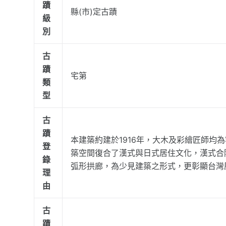
蹟
縣(市)定古蹟
級
別
古
蹟
宅第
類
型
古
蹟
本建築約建於1916年，大木及彩繪匠師均
登
築空間復合了漢式與日式居住文化，漢式合
錄
弧形拱廊，為少見建築之形式，更彰顯台灣
理
由
古
蹟