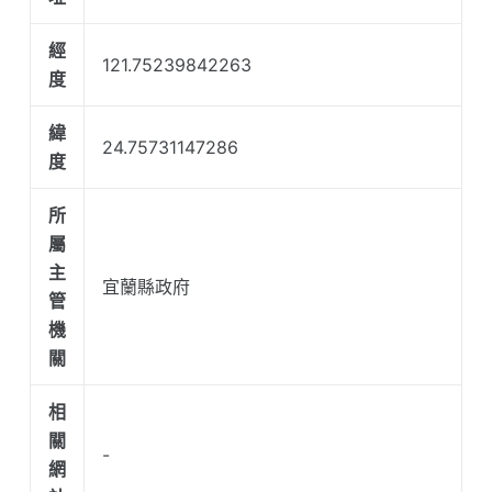
經
121.75239842263
度
緯
24.75731147286
度
所
屬
主
宜蘭縣政府
管
機
關
相
關
-
網