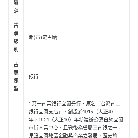
編
號
古
蹟
縣(市)定古蹟
級
別
古
蹟
銀行
類
型
1.第一商業銀行宜蘭分行，原名「台灣商工
銀行宜蘭支店」，創設於1915（大正4）
年，1921（大正10）年新建辦公廳舍於宜蘭
市街商業中心，且戰後為省屬三商銀之一，
見證宜蘭地區金融與商業之發展，歷史悠