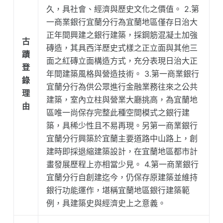
久，具社會、經濟與歷史文化之價值。 2.第
一商業銀行宜蘭分行為宜蘭地區僅存日治大
正年間興建之銀行建築，採鋼筋混凝土加強
古
磚造，其具西洋歷史式樣之正立面與其他三
蹟
面之紅磚立面構造方式，充分表現日治大正
登
年間建築風格與營造技術。 3.第一商業銀行
錄
宜蘭分行為供公眾進行金融業務往來之公共
理
建築，室內立柱與營業大廳挑高，為宜蘭地
由
區唯一尚保存完整此種空間模式之銀行建
築，具稀少性且不易再現。另第一商業銀行
宜蘭分行興築於宜蘭主要道路中山路上，創
建時即採退縮建築設計，在宜蘭地區都市計
畫發展歷程上亦相當少見。 4.第一商業銀行
宜蘭分行自創建迄今，仍保存原建築並維持
銀行功能運作，堪稱宜蘭地區銀行建築範
例，具建築史與經濟史上之意義。