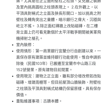
築，尤其是在正立面附壁柱之柱頭、女兒牆之裝飾
及室內挑高圓柱之柱頭表現上。 2.在外觀上，以
平頂具對稱式之立面及狹長形開口，加以挑高之附
壁柱及轉角突出之量體，暗示銀行之偉大、沉穩與
屹立不搖。 3.除正面紅磚牆上改貼磁磚，在二樓
背立面上仍可看見數個於太平洋戰爭期間被美軍飛
機掃射之槍孔。
室內裝修：
使用情形：第一商業銀行宜蘭分行自創建以來，一
直保存原有建築並維持銀行功能使用，惟自申請拆
除後（民國103年）已搬遷至宜蘭巿中山路三段
152號營業，原有建物目前閒置。
使用現況：建物之正立面，雖有部分增改修如改貼
磁磚、增建雨棚等，但目前屋頂山牆裝飾、附壁柱
之柱頭及平頂具對稱式結構仍保留原樣，具有保存
價值。
重點維護事項：古蹟本體。