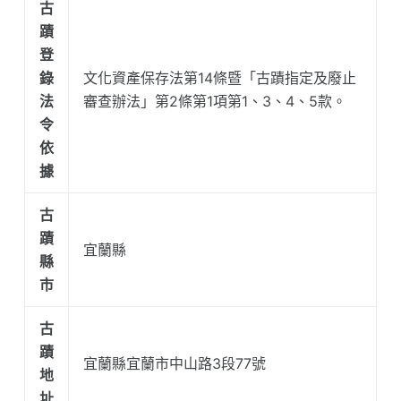
古
蹟
登
錄
文化資產保存法第14條暨「古蹟指定及廢止
法
審查辦法」第2條第1項第1、3、4、5款。
令
依
據
古
蹟
宜蘭縣
縣
市
古
蹟
宜蘭縣宜蘭市中山路3段77號
地
址