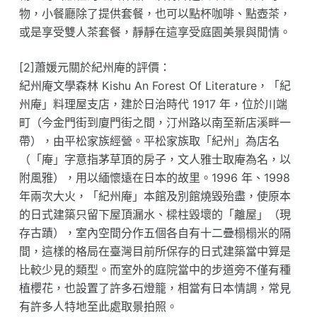
物，小餐廳除了提供套餐，也可以點杯咖啡、點壺茶，
或是享受雙人茶套餐，靜靜在這享受庭園美景與閒情。
[2]蕭媛元關於紀州庵的評價：
紀州庵文學森林 Kishu An Forest Of Literature，「紀
州庵」料理屋支店，建於日治時代 1917 年，位於川端
町（今金門街到廈門街之間，汀州路以南至新店溪畔一
帶），由平松家族經營。平松家族取「紀州」為店名
（「庵」字意指茅草頂的房子，文人雅士取庵為名，以
附風雅），用以緬懷遠在日本的故里。1996 年、1998
年兩次大火，「紀州庵」本館及別館燒毀殆盡，使原本
的日式建築只留下屋頂漏水、樑柱毀壞的「離屋」（現
存古蹟），室內空間分作五個各自有十二疊榻榻米的隔
間，這樣的格局在臺灣目前所保存的日式建築當中算是
比較少見的類型。而室外的庭院當中的步道旁不僅有種
植櫻花，也設置了許多石燈籠，相當有日本情調，常見
有許多人特地至此處取景拍照。