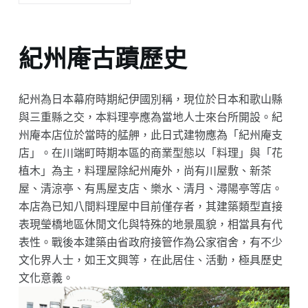
紀州庵古蹟歷史
紀州為日本幕府時期紀伊國別稱，現位於日本和歌山縣
與三重縣之交，本料理亭應為當地人士來台所開設。紀
州庵本店位於當時的艋舺，此日式建物應為「紀州庵支
店」。在川端町時期本區的商業型態以「料理」與「花
植木」為主，料理屋除紀州庵外，尚有川屋敷、新茶
屋、清涼亭、有馬屋支店、樂水、清月、潯陽亭等店。
本店為已知八間料理屋中目前僅存者，其建築類型直接
表現瑩橋地區休閒文化與特殊的地景風貌，相當具有代
表性。戰後本建築由省政府接管作為公家宿舍，有不少
文化界人士，如王文興等，在此居住、活動，極具歷史
文化意義。