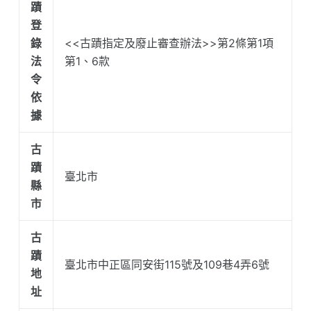
蹟
登
錄
<<古蹟指定及廢止審查辦法>>第2條第1項
法
第1、6款
令
依
據
古
蹟
臺北市
縣
市
古
蹟
臺北市中正區同安街115號及109巷4弄6號
地
址