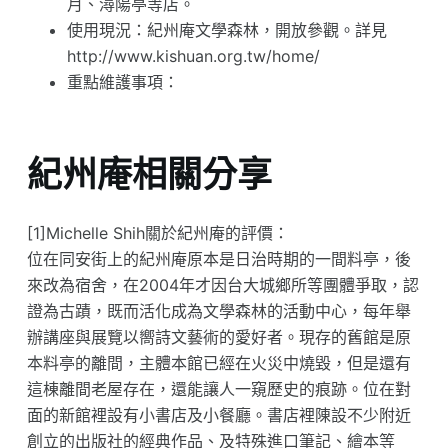
月、潯陽亭等店。
使用現況：紀州庵文學森林，開放參觀。詳見
http://www.kishuan.org.tw/home/
重點維護事項：
紀州庵相關分享
[1]Michelle Shih關於紀州庵的評價：
位在同安街上的紀州庵原本是日治時期的一間料亭，後
來改為宿舍，在2004年才因台大城鄉所等團體爭取，認
證為古蹟，既而活化成為文學森林的活動中心，每年舉
辦講座與展覽以嚮詩文藝術的愛好者。現存的舊館是原
本料亭的離間，主體本館已經在火災中燒毀，但是還有
這棟離間老屋存在，還能讓人一窺歷史的痕跡。位在對
面的新館裡設有小書店及小餐廳。書店裡陳設不少附近
創立的出版社的經典作品、及特殊進口筆記、繪本等