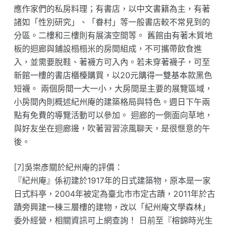
應作家們的私房料理；有書店，以中文書籍為主，有著
諸如「性別研究」、「眷村」等一般書店較不常見到的
分區。二樓和三樓則有展演空間等。 舊館由有著木質地
板的迴廊與鋪設榻榻米的房間組成，不可攜帶飲食進
入，並需要脫鞋、著襪方可入內。若未穿著襪子，可至
新館一樓的書店櫃檯購買，以20元購得一雙基本款黑色
短襪。 兩個房間一大一小，大房間是主要的展覽區域，
小房間內則概述紀州庵的建築格局與特色。週日下午兩
點有免費的導覽活動可以參加。 迴廊的一側面向草地，
與好友坐在迴廊邊，吹著習習涼風聊天，是很愜意的午
後。
[7]吳崇彥關於紀州庵的評價：
『紀州庵』係初建於1917年的日式建築物，原本是一家
日式料亭，2004年被定為臺北市市定古蹟，2011年於古
蹟旁興建一棟三層樓的建物，改以「紀州庵文學森林」
委外經營，相關資訊可上網查詢！ 日前至『榕錦時光生