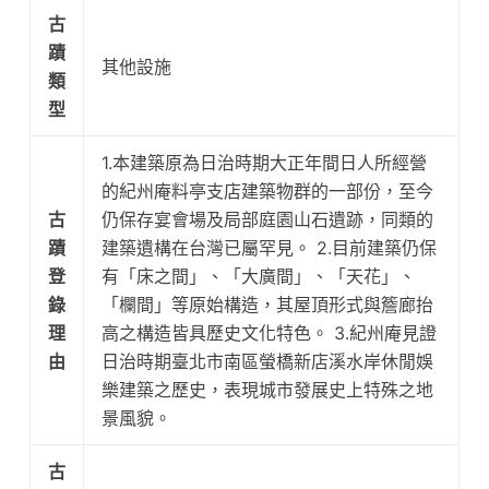
古
蹟
其他設施
類
型
1.本建築原為日治時期大正年間日人所經營
的紀州庵料亭支店建築物群的一部份，至今
古
仍保存宴會場及局部庭園山石遺跡，同類的
蹟
建築遺構在台灣已屬罕見。 2.目前建築仍保
登
有「床之間」、「大廣間」、「天花」、
錄
「欄間」等原始構造，其屋頂形式與簷廊抬
理
高之構造皆具歷史文化特色。 3.紀州庵見證
由
日治時期臺北市南區螢橋新店溪水岸休閒娛
樂建築之歷史，表現城市發展史上特殊之地
景風貌。
古