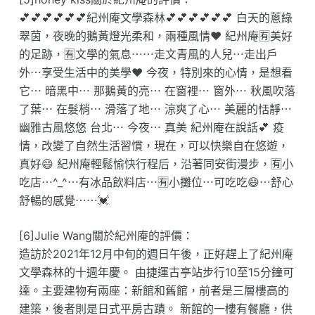
💕💕💕💕💕💕紀州庵文學森林💕💕💕💕💕💕 白天的蔥綠
翠茵，夜晚的鵝黃燈光柔和，兩種風情❤️ 紀州庵🈶️美好
的足跡，🈶️文學的氣息⋯⋯走文青風的人兒⋯走出戶
外⋯享受生活中的美學❤️ 今夜，特別來的心情，是想看
它⋯ 暗黑中⋯ 那鵝黃的亮⋯ 在窗裡⋯ 窗外⋯ 秋風吹落
了葉⋯ 在髮梢⋯ 滑落了地⋯ 涼爽了心⋯ 美麗的恬靜⋯
幽雅古風悠悠 台北⋯ 今夜⋯ 真美 紀州庵在說話💕 疫
情，改變了自然生活習慣，現在，可以快樂自在悠遊，
真好😄 紀州庵輕鬆愉快行程后，沿著同安街漫步，🈶️小
吃店⋯^_^⋯有冰品飲料店⋯🈶️小攤位⋯可吃吃😄⋯舒心
舒暢的感覺⋯⋯💓
[6]Julie Wang關於紀州庵的評價：
造訪於2021年12月中旬的週日午後，正好趕上了紀州庵
文學森林的十週年慶。 由捷運古亭站步行10至15分鐘可
達。主要建物有兩座：新館和舊館，前者是三層樓高的
建築，後者則是日式平房古蹟。 新館的一樓有餐廳，供