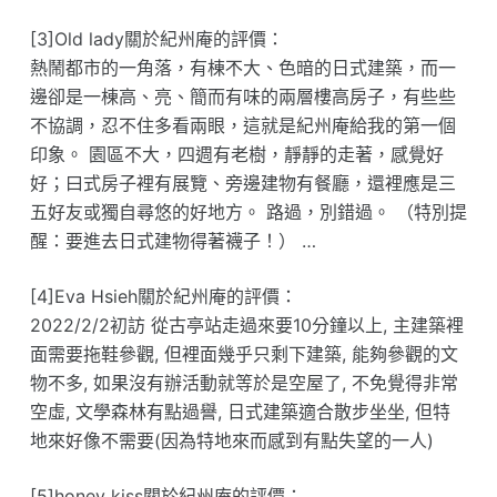
[3]Old lady關於紀州庵的評價：
熱鬧都市的一角落，有棟𣎴大、色暗的日式建築，而一
邊卻是一棟高、亮、簡而有味的兩層樓高房子，有些些
不協調，忍不住多看兩眼，這就是紀州庵給我的第一個
印象。 園區不大，四週有老樹，靜靜的走著，感覺好
好；曰式房子裡有展覽、旁邊建物有餐廳，還裡應是三
五好友或獨自尋悠的好地方。 路過，別錯過。 （特別提
醒：要進去日式建物得著襪子！） …
[4]Eva Hsieh關於紀州庵的評價：
2022/2/2初訪 從古亭站走過來要10分鐘以上, 主建築裡
面需要拖鞋參觀, 但裡面幾乎只剩下建築, 能夠參觀的文
物不多, 如果沒有辦活動就等於是空屋了, 不免覺得非常
空虛, 文學森林有點過譽, 日式建築適合散步坐坐, 但特
地來好像不需要(因為特地來而感到有點失望的一人)
[5]honey kiss關於紀州庵的評價：