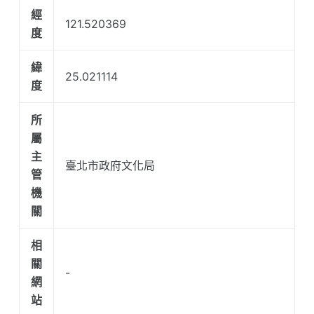
經
121.520369
度
緯
25.021114
度
所
屬
主
臺北市政府文化局
管
機
關
相
關
-
網
站