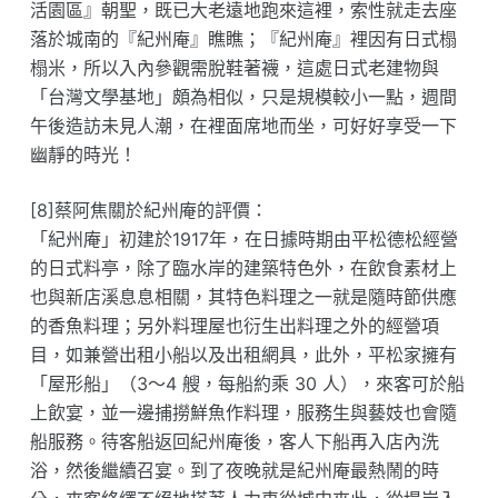
活園區』朝聖，既已大老遠地跑來這裡，索性就走去座
落於城南的『紀州庵』瞧瞧；『紀州庵』裡因有日式榻
榻米，所以入內參觀需脫鞋著襪，這處日式老建物與
「台灣文學基地」頗為相似，只是規模較小一點，週間
午後造訪未見人潮，在裡面席地而坐，可好好享受一下
幽靜的時光！
[8]蔡阿焦關於紀州庵的評價：
「紀州庵」初建於1917年，在日據時期由平松德松經營
的日式料亭，除了臨水岸的建築特色外，在飲食素材上
也與新店溪息息相關，其特色料理之一就是隨時節供應
的香魚料理；另外料理屋也衍生出料理之外的經營項
目，如兼營出租小船以及出租網具，此外，平松家擁有
「屋形船」（3～4 艘，每船約乘 30 人），來客可於船
上飲宴，並一邊捕撈鮮魚作料理，服務生與藝妓也會隨
船服務。待客船返回紀州庵後，客人下船再入店內洗
浴，然後繼續召宴。到了夜晚就是紀州庵最熱鬧的時