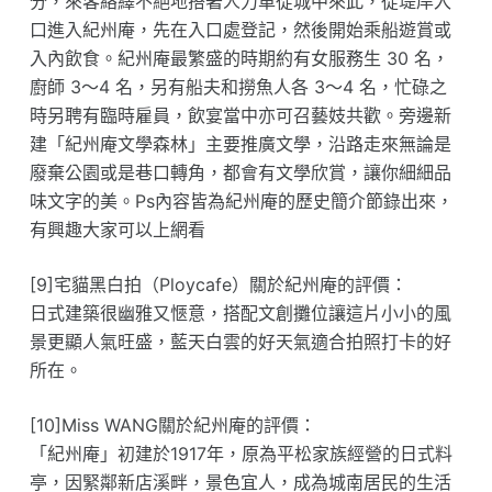
分，來客絡繹不絕地搭著人力車從城中來此，從堤岸入
口進入紀州庵，先在入口處登記，然後開始乘船遊賞或
入內飲食。紀州庵最繁盛的時期約有女服務生 30 名，
廚師 3～4 名，另有船夫和撈魚人各 3～4 名，忙碌之
時另聘有臨時雇員，飲宴當中亦可召藝妓共歡。旁邊新
建「紀州庵文學森林」主要推廣文學，沿路走來無論是
廢棄公園或是巷口轉角，都會有文學欣賞，讓你細細品
味文字的美。Ps內容皆為紀州庵的歷史簡介節錄出來，
有興趣大家可以上網看
[9]宅貓黑白拍（Ploycafe）關於紀州庵的評價：
日式建築很幽雅又愜意，搭配文創攤位讓這片小小的風
景更顯人氣旺盛，藍天白雲的好天氣適合拍照打卡的好
所在。
[10]Miss WANG關於紀州庵的評價：
「紀州庵」初建於1917年，原為平松家族經營的日式料
亭，因緊鄰新店溪畔，景色宜人，成為城南居民的生活