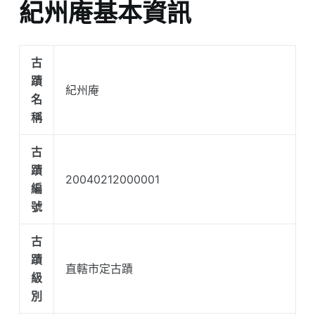
紀州庵基本資訊
古
蹟
紀州庵
名
稱
古
蹟
20040212000001
編
號
古
蹟
直轄市定古蹟
級
別