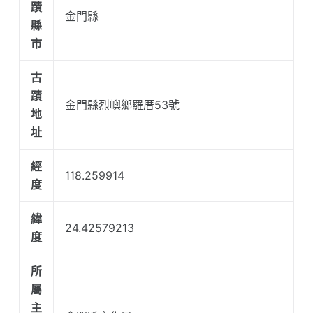
蹟
金門縣
縣
市
古
蹟
金門縣烈嶼鄉羅厝53號
地
址
經
118.259914
度
緯
24.42579213
度
所
屬
主