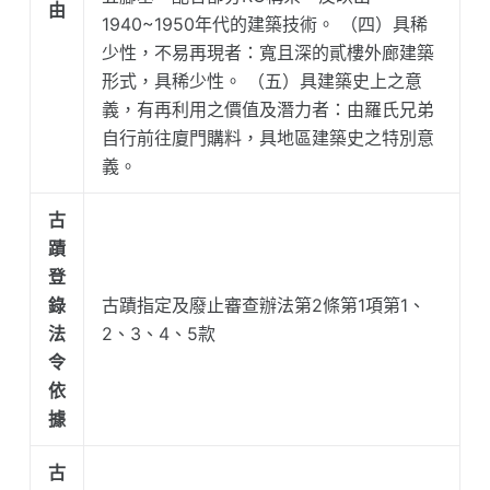
由
1940~1950年代的建築技術。 （四）具稀
少性，不易再現者：寬且深的貳樓外廊建築
形式，具稀少性。 （五）具建築史上之意
義，有再利用之價值及潛力者：由羅氏兄弟
自行前往廈門購料，具地區建築史之特別意
義。
古
蹟
登
錄
古蹟指定及廢止審查辦法第2條第1項第1、
法
2、3、4、5款
令
依
據
古