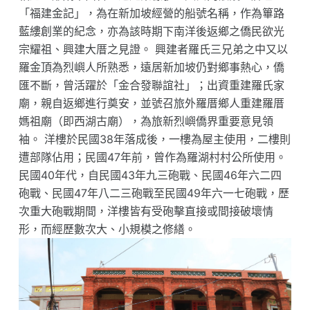
「福建金記」，為在新加坡經營的船號名稱，作為篳路
藍縷創業的紀念，亦為該時期下南洋後返鄉之僑民欲光
宗耀祖、興建大厝之見證。 興建者羅氏三兄弟之中又以
羅金頂為烈嶼人所熟悉，遠居新加坡仍對鄉事熱心，僑
匯不斷，曾活躍於「金合發聯誼社」；出資重建羅氏家
廟，親自返鄉進行奠安，並號召旅外羅厝鄉人重建羅厝
媽祖廟（即西湖古廟），為旅新烈嶼僑界重要意見領
袖。 洋樓於民國38年落成後，一樓為屋主使用，二樓則
遭部隊佔用；民國47年前，曾作為羅湖村村公所使用。
民國40年代，自民國43年九三砲戰、民國46年六二四
砲戰、民國47年八二三砲戰至民國49年六一七砲戰，歷
次重大砲戰期間，洋樓皆有受砲擊直接或間接破壞情
形，而經歷數次大、小規模之修繕。