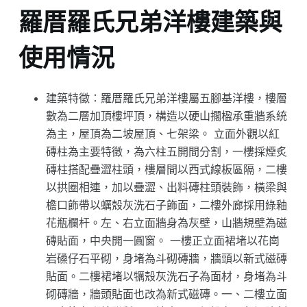
羅厝羅氏兄弟洋樓建築與
使用情況
建築特徵：羅厝羅氏兄弟洋樓屬五腳基洋樓，樓層
數為二層加頂樓坪頂，構造以硬山擱楹承重牆系統
為主，屋頂為二坡屋頂、七架梁。 立面外觀以紅
磚柱為主要特徵，為六柱五開間分割，一樓採煙炙
磚柱搭配疊澀柱頭，樓層間以西式線板區隔，二樓
以拱圈相連，加以疊澀、出料磚柱頭裝飾，橫梁與
檐口飾帶以蠣殼灰洗石子飾面，二樓外廊採用綠釉
花瓶欄杆。左、右立面牆身為灰壁，山牆規壁為磁
磚貼面，中央開一圓窗。 一樓正立面裙堵以花崗
岩磉仔石平砌，身堵為斗砌磚牆，牆頭以新式磁磚
貼面。二樓裙堵以犡殼灰洗石子為面材，身堵為斗
砌磚牆，牆頭貼面也改為新式磁磚。一、二樓立面