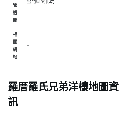
金門縣文化局
管
機
關
相
關
-
網
站
羅厝羅氏兄弟洋樓地圖資
訊