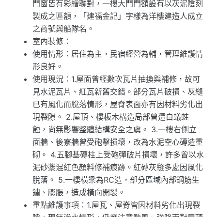
門窗皆有彩繪聯對，一樓大門門額設有以灰泥陰刻
製成之匾額，「建福金記」字樣為洋樓建造人成立
之商號與船隊名。
室內裝修：
使用情形：居住為主，民宿經營為輔，管理維護情
形良好。
使用現況：1.屋面曾經數次瓦片抽換與補修，故可
見水泥瓦片、紅瓦新舊交錯。部分瓦片破損、灰縫
已有風化而脫落情形，屋脊表面亦有因材料劣化出
現裂隙。 2.屋頂、樓板木構造局部曾遭白蟻蛀
蝕，尚無影響整體結構安全之虞。 3.一樓右側立
面牆、後寮牆曾受砲擊損壞，改為水泥空心磚造重
砌。 4.五腳基磚柱上受砲彈破片損壞，許多曾以水
泥砂漿混紅色顏料修補痕跡。紅磚灰縫多處因風化
脫落。 5.一樓橫梁為RC造，部分區域內部鋼筋生
鏽、膨脹，造成橫向開裂。
重點維護事項：1.屋瓦、屋脊皆因材料劣化出現裂