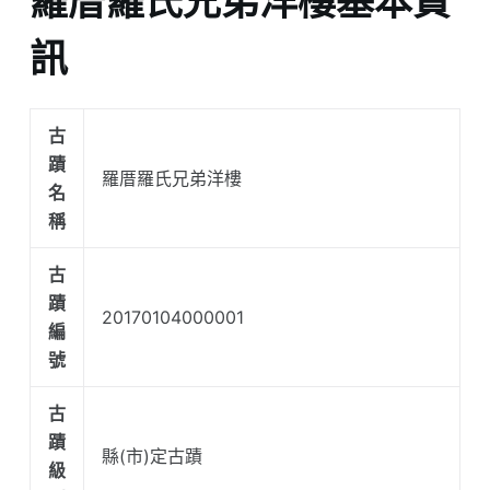
羅厝羅氏兄弟洋樓基本資
訊
古
蹟
羅厝羅氏兄弟洋樓
名
稱
古
蹟
20170104000001
編
號
古
蹟
縣(市)定古蹟
級