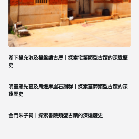
湖下楊允泡及楊盤讀古厝｜探索宅第類型古蹟的深遠歷
史
明董颺先墓及周邊摩崖石刻群｜探索墓葬類型古蹟的深
遠歷史
金門朱子祠｜探索書院類型古蹟的深遠歷史