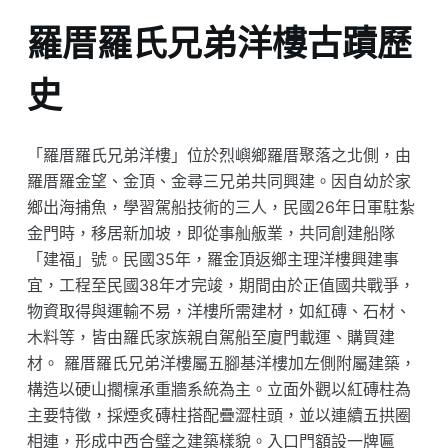
羅厝羅氏兄弟洋樓古蹟歷
史
「羅厝羅氏兄弟洋樓」位於烈嶼鄉羅厝聚落之北側，由
羅厝羅金望、金頂、金尋三兄弟共同興建。因自幼於家
鄉出海捕魚，學習駕船技術的三人，民國26年日軍駐紮
金門時，移居新加坡，即從事舢舨業，共同創建船隊
「建福」號。民國35年，羅金頂返鄉主理洋樓興建事
宜，工程至民國38年才完竣，期間由於正值國共戰爭，
物資取得與運輸不易，洋樓所需建材，如紅磚、石材、
木料等，皆由羅氏家族親自駕船至廈門載運、購買建
材。 羅厝羅氏兄弟洋樓屬五腳基洋樓加左側附屬建築，
構造以硬山擱檁承重牆系統為主。立面外觀以紅磚柱為
主要特徵，採煙炙磚柱搭配疊澀柱頭，並以連續五拱圈
相連，形成中西合璧之建築樣貌。入口門額設一牌匾