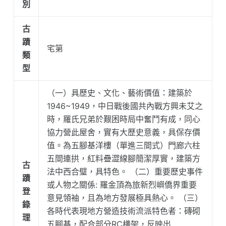
別
古
蹟
宅第
類
型
（一）具歷史、文化、藝術價值：建築於
1946~1949，中日戰後國共內戰方興未艾之
時，羅氏兄弟於艱困時局中奮鬥有成，同心
協力營此屋舍，實有大歷史意義，具保存價
值。為五腳基洋樓（單進三間式）門廊六柱
五間連拱，紅料疊澀線腳簡潔厚實，建築方
古
法中西合璧，具特色。 （二）重要歷史事件
蹟
或人物之關係: 羅金頂為旅新烈嶼僑界重要
登
意見領袖，且為地方發展極具熱心。 （三）
錄
各時代表現地方營造技術流派特色者：磚砌
理
五腳基，配合部分RC構架，反映出