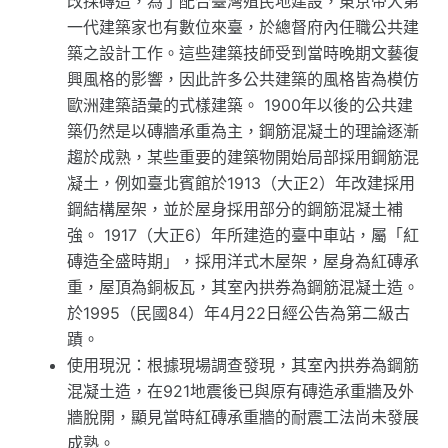
改採磚造，為了配合臺灣殖民地建設，東京帝大第
一代建築家也有數位來臺，於總督府內任職公共建
築之設計工作。這些建築技師受到當時晚期文藝復
興風格的影響，因此許多公共建築的風格皆為模仿
歐洲建築語彙的式樣建築。 1900年以後的公共建
築仍然是以磚牆承重為主，鋼筋混凝土的理論逐漸
趨於成熟，某些重要的建築物開始局部採用鋼筋混
凝土，例如臺北賓館於1913（大正2）年改建採用
鋼結構屋架，並於屋身採用部分的鋼筋混凝土補
強。 1917（大正6）年所建造的臺中車站，屬「紅
磚造全盛時期」，採用洋式木屋架，屋身為紅磚承
重，屋頂為銅板瓦，其室內拱券為鋼筋混凝土造。
於1995（民國84）年4月22日經公告為第二級古
蹟。
使用現況：根據現場調查發現，其室內拱券為鋼筋
混凝土造，在921地震後已與原有磚造承重牆及外
牆脫開，顯見當時紅磚承重牆的耐震工法尚未發展
成熟。