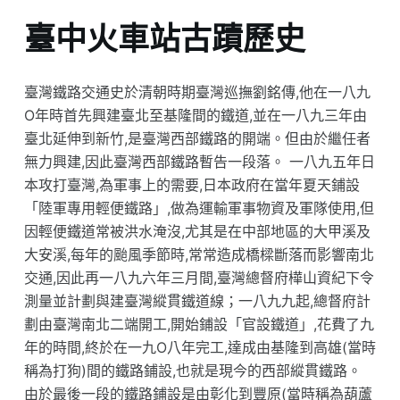
臺中火車站古蹟歷史
臺灣鐵路交通史於清朝時期臺灣巡撫劉銘傳,他在一八九
O年時首先興建臺北至基隆間的鐵道,並在一八九三年由
臺北延伸到新竹,是臺灣西部鐵路的開端。但由於繼任者
無力興建,因此臺灣西部鐵路暫告一段落。 一八九五年日
本攻打臺灣,為軍事上的需要,日本政府在當年夏天鋪設
「陸軍專用輕便鐵路」,做為運輸軍事物資及軍隊使用,但
因輕便鐵道常被洪水淹沒,尤其是在中部地區的大甲溪及
大安溪,每年的颱風季節時,常常造成橋樑斷落而影響南北
交通,因此再一八九六年三月間,臺灣總督府樺山資紀下令
測量並計劃與建臺灣縱貫鐵道線；一八九九起,總督府計
劃由臺灣南北二端開工,開始鋪設「官設鐵道」,花費了九
年的時間,終於在一九O八年完工,達成由基隆到高雄(當時
稱為打狗)間的鐵路鋪設,也就是現今的西部縱貫鐵路。
由於最後一段的鐵路鋪設是由彰化到豐原(當時稱為葫蘆