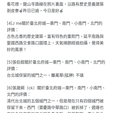
看花燈，龍山寺路線在照片裏面，沿路有歷史意義建築
剝皮寮🍎昨日已過，今日是好🍎
[4]J me關於臺北府城—東門、南門、小南門、北門的
評價：
古色古香的歷史建築，富有特色的重熙門，延平南路與
愛國西路交會路口圓環上，天氣晴朗經過拍攝，覺得美
好的風景！
[5]張伯鎧關於臺北府城—東門、南門、小南門、北門的
評價：
台北城保留的城門之一，離萬華(艋舺) 不遠
[6]張晟綱（ck）關於臺北府城—東門、南門、小南門、
北門的評價：
清代台北城的五個城門之一，但是現在只有四個城門被
保留下來，西門（寶慶路中華路口）被拆掉了，週邊也