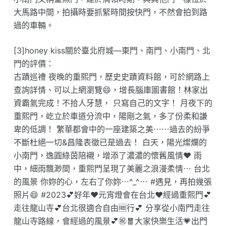
大馬路中間，拍攝時要抓緊時間按快門，不然會拍到路
過的車輛。
[3]honey kiss關於臺北府城—東門、南門、小南門、北
門的評價：
古蹟巡禮 夜晚的重熙門，歷史史蹟資料館，可於網路上
查詢詳情、可以上網瀏覽😄，增長腦庫圖書館！林家出
資霸氣完成！不拾人牙慧， 只寫自己的文字！ 月夜下的
重熙門，屹立於車道分流中，陽剛之氣，多了份柔和謙
卑的低調！ 繁華都會中的一座建築之美⋯⋯過去的紛爭
不斷杜絕一切&昌隆表徵已是過去！ 白天，陽光燦爛的
小南門，逸圓綠茵陪襯，增添了濃濃的懷舊風情❤️ 雨
中，細雨飄渺間，重熙門呈現了美麗之浪漫柔情⋯ 台北
的風景 你妳的心，左右了你妳⋯^_^⋯ #遇見，再拍幾張
照片😄 #2023💕好年❤️元宵燈會在台北❤️經過重熙門💕
走往龍山寺💕台北很適合自由🆓行💕 分享從小南門走往
龍山寺路線，會經過的風景💕㊗️🧧大家快樂生活💗出門