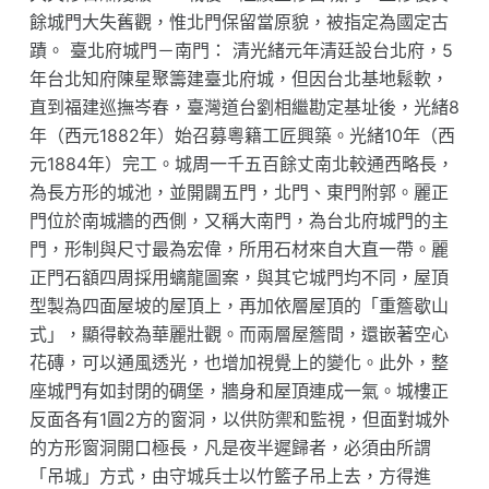
餘城門大失舊觀，惟北門保留當原貌，被指定為國定古
蹟。 臺北府城門－南門： 清光緒元年清廷設台北府，5
年台北知府陳星聚籌建臺北府城，但因台北基地鬆軟，
直到福建巡撫岑春，臺灣道台劉相繼勘定基址後，光緒8
年（西元1882年）始召募粵籍工匠興築。光緒10年（西
元1884年）完工。城周一千五百餘丈南北較通西略長，
為長方形的城池，並開闢五門，北門、東門附郭。麗正
門位於南城牆的西側，又稱大南門，為台北府城門的主
門，形制與尺寸最為宏偉，所用石材來自大直一帶。麗
正門石額四周採用螭龍圖案，與其它城門均不同，屋頂
型製為四面屋坡的屋頂上，再加依層屋頂的「重簷歇山
式」，顯得較為華麗壯觀。而兩層屋簷間，還嵌著空心
花磚，可以通風透光，也增加視覺上的變化。此外，整
座城門有如封閉的碉堡，牆身和屋頂連成一氣。城樓正
反面各有1圓2方的窗洞，以供防禦和監視，但面對城外
的方形窗洞開口極長，凡是夜半遲歸者，必須由所謂
「吊城」方式，由守城兵士以竹籃子吊上去，方得進