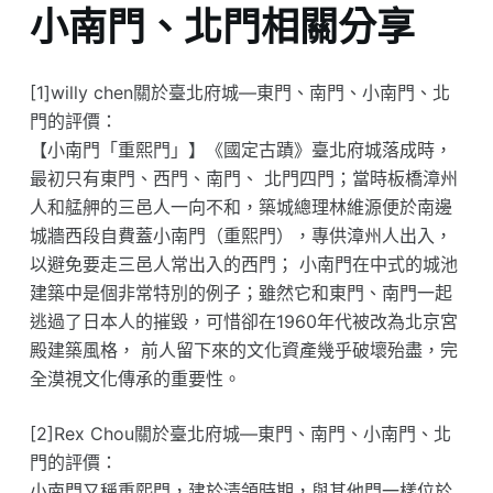
小南門、北門相關分享
[1]willy chen關於臺北府城—東門、南門、小南門、北
門的評價：
【小南門「重熙門」】《國定古蹟》臺北府城落成時，
最初只有東門、西門、南門、 北門四門；當時板橋漳州
人和艋舺的三邑人一向不和，築城總理林維源便於南邊
城牆西段自費蓋小南門（重熙門），專供漳州人出入，
以避免要走三邑人常出入的西門； 小南門在中式的城池
建築中是個非常特別的例子；雖然它和東門、南門一起
逃過了日本人的摧毀，可惜卻在1960年代被改為北京宮
殿建築風格， 前人留下來的文化資產幾乎破壞殆盡，完
全漠視文化傳承的重要性。
[2]Rex Chou關於臺北府城—東門、南門、小南門、北
門的評價：
小南門又稱重熙門，建於清領時期，與其他門一樣位於