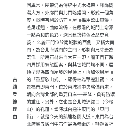
固異常，屋架仍為傳統中式木構架，雕飾簡
潔大方，外廓門與北門略錯開，形式一個角
度，戰時有利於防守。屋頂採用歇山單簷，
燕尾起翹，曲線流暢，在嚴肅的城門上增添
一點柔和的色彩，深具建築特色及歷史意
義。 2.麗正門位於南城牆的西側，又稱大南
門，為台北府城門的主門，形制與尺寸最為
宏偉，所用石材來自大直一帶。麗正門石額
四周採用螭龍圖案，與其它城門均不同，屋
頂型製為四面屋坡的屋頂上，再加依層屋頂
古
的「重簷歇山式」，顯得較為華麗壯觀。 3.
蹟
景福門即東門，位於東城牆中央略偏南處，
登
朝向台灣北部的重要口岸---基隆，負有防禦
錄
的重任。另外，它也是台北城通錫口（今松
理
山）的孔道。當時城內通往東門的「東門
由
街」，就是今天的凱達格蘭大道。東門為台
北府城五城門中石作最為精緻的，額題景福