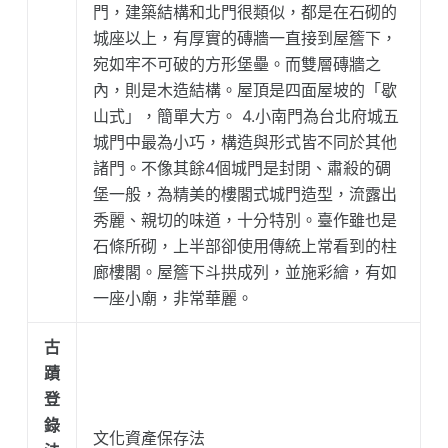
門，建築結構和北門很類似，都是在石砌的
城座以上，有厚實的磚牆一直接到屋簷下，
宛如牢不可破的方形堡壘。而雙層磚牆之
內，則是木造結構。屋頂是四面屋坡的「歇
山式」，簡單大方。 4.小南門為台北府城五
城門中最為小巧，構造與形式皆不同於其他
諸門。不像其餘4個城門是封閉、肅殺的碉
堡一般，為精美的樓閣式城門造型，流露出
秀麗、親切的味道，十分特別。臺作雖也是
石條所砌，上半部卻使用傳統上常看到的柱
廊樓閣。屋簷下斗拱成列，並施彩繪，有如
一座小廟，非常華麗。
古
蹟
登
錄
文化資產保存法