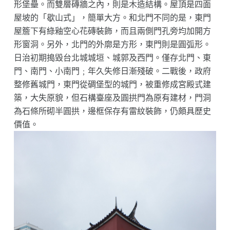
形堡壘。而雙層磚牆之內，則是木造結構。屋頂是四面
屋坡的「歇山式」，簡單大方。和北門不同的是，東門
屋簷下有綠釉空心花磚裝飾，而且兩側門孔旁均加開方
形窗洞。另外，北門的外廓是方形，東門則是圓弧形。
日治初期搗毀台北城城垣、城郭及西門。僅存北門、東
門、南門、小南門﹔年久失修日漸殘破。二戰後，政府
整修舊城門，東門從碉堡型的城門，被重修成宮殿式建
築，大失原貌，但石構臺座及圓拱門為原有建材，門洞
為石條所砌半圓拱，邊框保存有雷紋裝飾，仍頗具歷史
價值。