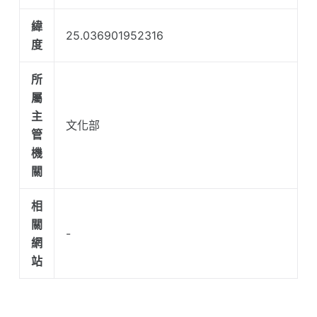
緯
25.036901952316
度
所
屬
主
文化部
管
機
關
相
關
-
網
站