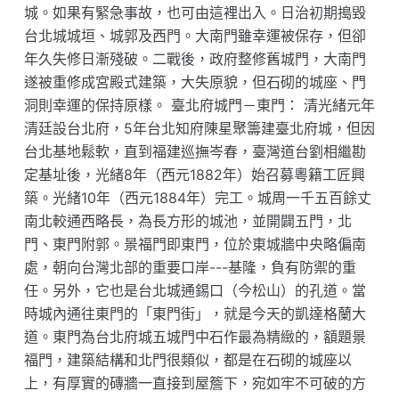
城。如果有緊急事故，也可由這裡出入。日治初期搗毀
台北城城垣、城郭及西門。大南門雖幸運被保存，但卻
年久失修日漸殘破。二戰後，政府整修舊城門，大南門
遂被重修成宮殿式建築，大失原貌，但石砌的城座、門
洞則幸運的保持原樣。 臺北府城門－東門： 清光緒元年
清廷設台北府，5年台北知府陳星聚籌建臺北府城，但因
台北基地鬆軟，直到福建巡撫岑春，臺灣道台劉相繼勘
定基址後，光緒8年（西元1882年）始召募粵籍工匠興
築。光緒10年（西元1884年）完工。城周一千五百餘丈
南北較通西略長，為長方形的城池，並開闢五門，北
門、東門附郭。景福門即東門，位於東城牆中央略偏南
處，朝向台灣北部的重要口岸---基隆，負有防禦的重
任。另外，它也是台北城通錫口（今松山）的孔道。當
時城內通往東門的「東門街」，就是今天的凱達格蘭大
道。東門為台北府城五城門中石作最為精緻的，額題景
福門，建築結構和北門很類似，都是在石砌的城座以
上，有厚實的磚牆一直接到屋簷下，宛如牢不可破的方