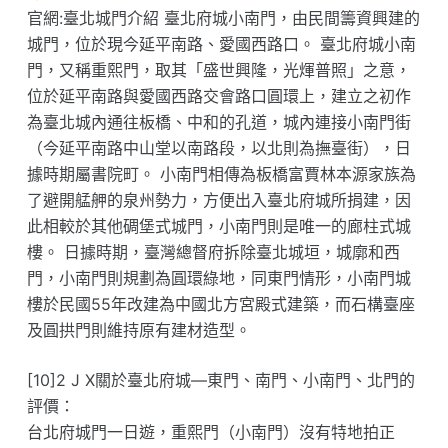
官網:臺北城門介紹 臺北府城小南門，由民間籌資興建的
城門，位於現今延平南路、愛國西路口。 臺北府城小南
門，又稱重熙門，取其「盛世興隆，光煇普照」之意，
位於延平南路與愛國西路交會路口圓環上，建立之初作
為臺北城內通往板橋、中和的孔道，城內連接小南門街
（今延平南路中山堂以南路段，以北則為撫臺街），日
據時期屬書院町。 小南門相傳為板橋富賈林本源家族為
了避開艋舺的泉州勢力，方便出入臺北府城所捐建，因
此相較於其他碉堡式城門，小南門則是唯一的廊柱式城
樓。 日據時期，臺灣總督府拆除臺北城垣，城廓和西
門，小南門則規劃為圓環綠地，同東門情形，小南門城
樓於民國55年改建為中國北方宮殿式建築，而石構臺座
及圓拱門則維持原有建材造型。
[10]2 J X關於臺北府城—東門、南門、小南門、北門的
評價：
台北府城門一日遊，重熙門（小南門）沒有特地拍正