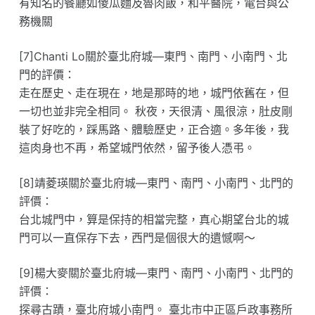
有知名的餐廳如傻瓜麵及魯肉飯，和平醫院，電台與公
務機關
[7]Chanti Lo關於臺北府城—東門、南門、小南門、北
門的評價：
走在歷史、走在現在，地是那時的地，城門依舊在，但
一切也並非完全相同。 秋夜，天很清、風很涼，肚皮剛
裝了好吃的，踩馬路、體驗歷史，正合適。多年後，我
這肉身也不再，希望城門依然，留予後人憑弔。
[8]靖菱瑛關於臺北府城—東門、南門、小南門、北門的
評價：
台北城門中，算是保持的相當完整，真心期望台北的城
門可以一直保存下去，西門是個很大的遺憾啊～
[9]楊大麥關於臺北府城—東門、南門、小南門、北門的
評價：
探尋古蹟，臺北府城小南門。 臺北市中正區戶政事務所