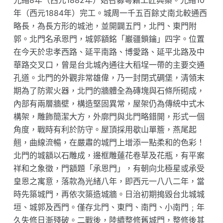
光緒8年（西元1882年）始召募粵籍工匠興築。光緒10
年（西元1884年）完工。城周一千五百餘丈南北較通西
略長，為長方形的城池，並開闢五門，北門、東門附
郭。北門名承恩門，城郭額銘「巖疆鎖鑰」四字。位置
在今天於忠孝西路、延平南路、博愛路、延平北路及中
華路交叉口，曾是台北城內通往大稻埕一帶的主要交通
孔道。北門的外觀非常雄偉，乃一封閉式碉堡，清領末
期為了防禦火器，北門的牆體全為磚塊與石條所砌成，
內部有兩層牆壁，構造堅固異常，屋架仍為傳統中式木
構架，雕飾簡潔大方，外廓門與北門略錯開，形式一個
角度，戰時有利於防守。屋頂採用歇山單簷，燕尾起
翹，曲線流暢，在嚴肅的城門上增添一點柔和的色彩！
北門的城額以石雕成，邊框雕蓮花卷草及花瓶，有平案
祥和之象徵，門額題「承恩門」，有朝向北極星或承受
皇恩之寓意，落款為光緒八年，即西元一八八二年，當
時先築城門，再依次築造城牆。日治初期搗毀台北城城
垣、城郭及西門。僅存北門、東門、南門、小南門﹔年
久失修日漸殘破。二戰後，陸續整修舊城門，整修後其