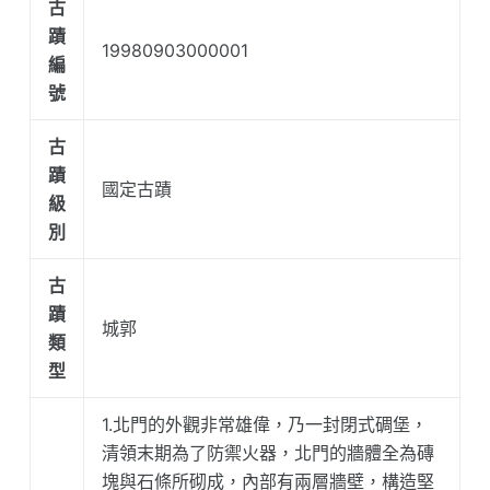
古
蹟
19980903000001
編
號
古
蹟
國定古蹟
級
別
古
蹟
城郭
類
型
1.北門的外觀非常雄偉，乃一封閉式碉堡，
清領末期為了防禦火器，北門的牆體全為磚
塊與石條所砌成，內部有兩層牆壁，構造堅