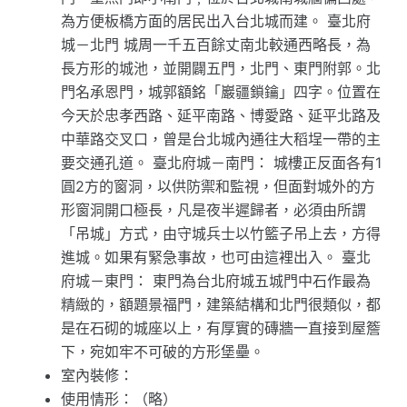
為方便板橋方面的居民出入台北城而建。 臺北府
城－北門 城周一千五百餘丈南北較通西略長，為
長方形的城池，並開闢五門，北門、東門附郭。北
門名承恩門，城郭額銘「巖疆鎖鑰」四字。位置在
今天於忠孝西路、延平南路、博愛路、延平北路及
中華路交叉口，曾是台北城內通往大稻埕一帶的主
要交通孔道。 臺北府城－南門： 城樓正反面各有1
圓2方的窗洞，以供防禦和監視，但面對城外的方
形窗洞開口極長，凡是夜半遲歸者，必須由所謂
「吊城」方式，由守城兵士以竹籃子吊上去，方得
進城。如果有緊急事故，也可由這裡出入。 臺北
府城－東門： 東門為台北府城五城門中石作最為
精緻的，額題景福門，建築結構和北門很類似，都
是在石砌的城座以上，有厚實的磚牆一直接到屋簷
下，宛如牢不可破的方形堡壘。
室內裝修：
使用情形：（略）