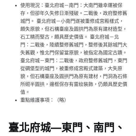
使用現況：臺北府城－南門：大南門雖幸運被保
存，但卻年久失修日漸殘破。二戰後，政府整修舊
城門。 臺北府城－小南門遂被重修成宮殿樣式，
頗失原貌，但石構臺座及圓拱門為原有建材造型，
石工精而堅古，頗具歷史價值。 臺北府城－北
門：二戰後，陸續整修舊城門，整修後其餘城門大
失舊觀，惟北門保留當原貌，被指定為國定古蹟。
臺北府城－東門：二戰後，政府整修舊城門，東門
從碉堡型的城門，被重修成宮殿式建築，大失原
貌，但石構臺座及圓拱門為原有建材，門洞為石條
所砌半圓拱，邊框保存有雷紋裝飾，仍頗具歷史價
值。
重點維護事項：（略）
臺北府城—東門、南門、