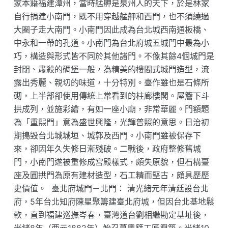
家本籍福建漳州，當時艋舺是泉州人的天下，於是林家
自行捐建小南門，既不用穿越艋舺和西門，也不須繞過
大圈子走大南門。小南門因此成為台北城西南通板橋、
中永和一帶的孔道。小南門為台北府城五城門中最為小
巧，構造與形式皆不同於其他諸門。不像其餘4個城門是
封閉、肅殺的碉堡一般，為精美的樓閣式城門造型，流
露出秀麗、親切的味道，十分特別。臺作雖也是石條所
砌，上半部卻使用傳統上常看到的柱廊樓閣。屋簷下斗
拱成列，並施彩繪，有如一座小廟，非常華麗。門額題
為「重熙門」意為盛世興隆，光輝普照的意思。日治初
期搗毀台北城城垣、城郭及西門。小南門雖被保存下
來，卻因年久失修日漸殘破。二戰後，政府整修舊城
門，小南門遂被重修成宮殿樣式，頗失原貌，但石構臺
座及圓拱門為原有建材造型，石工精而堅古，頗具歷歷
史價值。 臺北府城門－北門： 清光緒元年清廷設台北
府，5年台北知府陳星聚籌建臺北府城，但因台北基地鬆
軟，直到福建巡撫岑春，臺灣道台劉相繼勘定基址後，