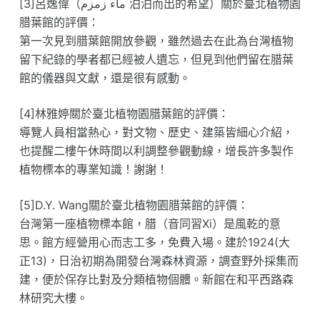
[3]呂逸偉（‫泊泊而出的希望 ماء زمزم‬‎）關於臺北植物園
腊葉館的評價：
第一次見到腊葉館開放參觀，雖然過去在此為台灣植物
留下紀錄的學者都已經被人遺忘，但見到他們留在腊葉
館的儀器與文獻，還是很有感動。
[4]林雅婷關於臺北植物園腊葉館的評價：
導覽人員相當熱心，對文物、歷史、建築皆細心介紹，
也提醒二樓午休時間以利調整參觀動線，增長許多製作
植物標本的專業知識！謝謝！
[5]D.Y. Wang關於臺北植物園腊葉館的評價：
台灣第一座植物標本館，腊（音同習Xi）是風乾的意
思。館方經營用心而志工多，免費入場。建於1924(大
正13)，日治初期為開發台灣森林資源，調查野外採集而
建，便於保存比對及分類植物個體。新館在和平西路森
林研究大樓。