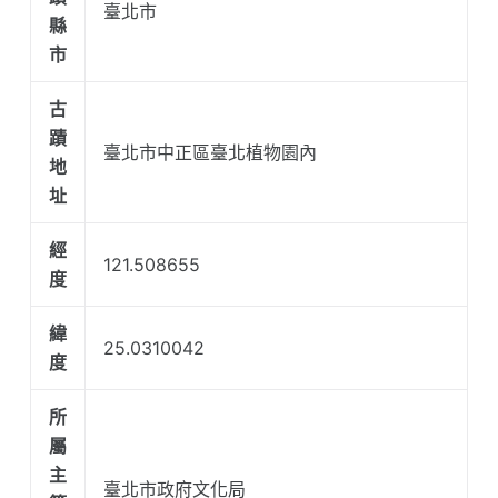
臺北市
縣
市
古
蹟
臺北市中正區臺北植物園內
地
址
經
121.508655
度
緯
25.0310042
度
所
屬
主
臺北市政府文化局