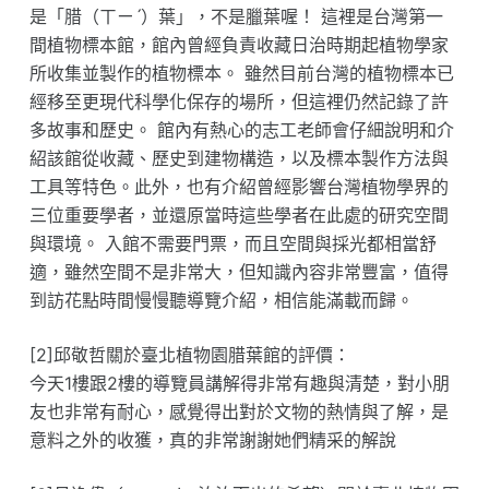
是「腊（ㄒㄧˊ）葉」，不是臘葉喔！ 這裡是台灣第一
間植物標本館，館內曾經負責收藏日治時期起植物學家
所收集並製作的植物標本。 雖然目前台灣的植物標本已
經移至更現代科學化保存的場所，但這裡仍然記錄了許
多故事和歷史。 館內有熱心的志工老師會仔細說明和介
紹該館從收藏、歷史到建物構造，以及標本製作方法與
工具等特色。此外，也有介紹曾經影響台灣植物學界的
三位重要學者，並還原當時這些學者在此處的研究空間
與環境。 入館不需要門票，而且空間與採光都相當舒
適，雖然空間不是非常大，但知識內容非常豐富，值得
到訪花點時間慢慢聽導覽介紹，相信能滿載而歸。
[2]邱敬哲關於臺北植物園腊葉館的評價：
今天1樓跟2樓的導覽員講解得非常有趣與清楚，對小朋
友也非常有耐心，感覺得出對於文物的熱情與了解，是
意料之外的收獲，真的非常謝謝她們精采的解說