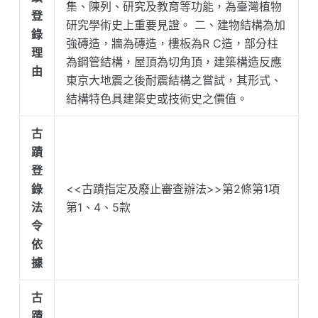
集、陳列、研究及教育等功能，為臺灣植物
登
研究學術史上重要見證。 二、建物結構為加
錄
強磚造，牆為磚造，樓板為R C造，部分柱
理
為鋼管結構，屋頂為切角頂，建築構造反應
由
東京大地震之後耐震結構之嘗試，其形式、
結構特色具建築史或技術史之價值。
古
蹟
登
錄
<<古蹟指定及廢止審查辦法>>第2條第1項
法
第1、4、5款
令
依
據
古
蹟