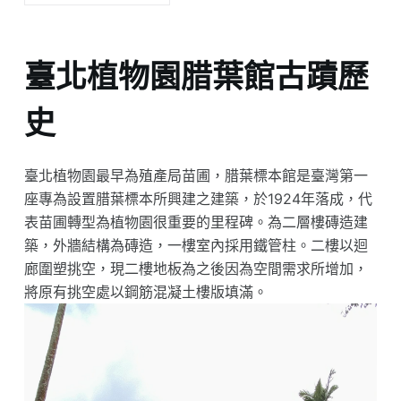
臺北植物園腊葉館古蹟歷
史
臺北植物園最早為殖產局苗圃，腊葉標本館是臺灣第一
座專為設置腊葉標本所興建之建築，於1924年落成，代
表苗圃轉型為植物園很重要的里程碑。為二層樓磚造建
築，外牆結構為磚造，一樓室內採用鐵管柱。二樓以迴
廊圍塑挑空，現二樓地板為之後因為空間需求所增加，
將原有挑空處以鋼筋混凝土樓版填滿。