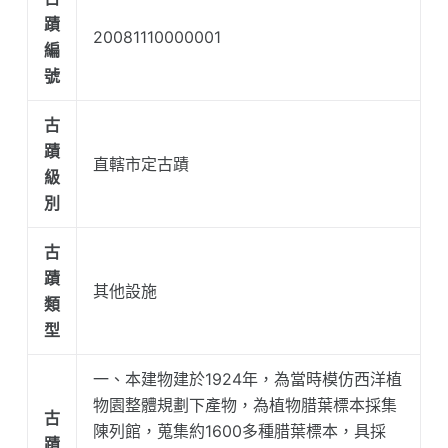
蹟
20081110000001
編
號
古
蹟
直轄市定古蹟
級
別
古
蹟
其他設施
類
型
一、本建物建於1924年，為當時模仿西洋植
物園整體規劃下產物，為植物腊葉標本採集
古
陳列館，蒐集約1600多種腊葉標本，具採
蹟