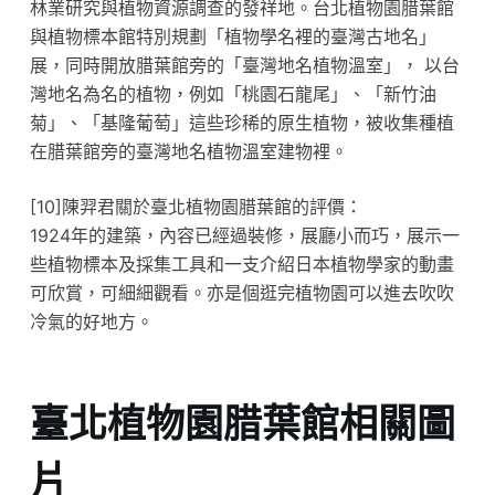
林業研究與植物資源調查的發祥地。台北植物園腊葉館
與植物​標本館特別規劃「植物學名裡的臺灣古地名」
展，​同時開放腊葉館旁的「臺灣地名植物溫室」， 以台
灣地名為名的植物，例如「桃園石龍尾」、「新竹油
菊」、「基隆葡萄」這些珍稀的原生植物，被收集種植
在腊葉館旁的臺灣地名植物溫室建物裡。
[10]陳羿君關於臺北植物園腊葉館的評價：
1924年的建築，內容已經過裝修，展廳小而巧，展示一
些植物標本及採集工具和一支介紹日本植物學家的動畫
可欣賞，可細細觀看。亦是個逛完植物園可以進去吹吹
冷氣的好地方。
臺北植物園腊葉館相關圖
片