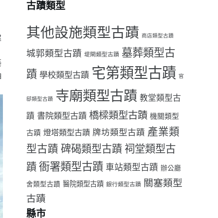
古蹟類型
其他設施類型古蹟
建
商店類型古蹟
墓葬類型古
城郭類型古蹟
堤閘類型古蹟
藝
宅第類型古蹟
蹟
學校類型古蹟
抽
官
寺廟類型古蹟
教堂類型古
邸類型古蹟
橋樑類型古蹟
書院類型古蹟
蹟
機關類型
產業類
牌坊類型古蹟
燈塔類型古蹟
古蹟
型古蹟
祠堂類型古
碑碣類型古蹟
衙署類型古蹟
蹟
車站類型古蹟
辦公廳
關塞類型
醫院類型古蹟
舍類型古蹟
銀行類型古蹟
古蹟
縣市