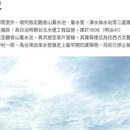
史
唧筒室外，增列指定觀音山蓄水池、量水室、渾水抽水站等三處
房，為日治時期台北水道工程設施，建於1908（明治41）
送至觀音山蓄水池，再流放至家戶管線。其建築樣式為仿西方文
野村一郎，為台灣自來水發展史上最早期的建築物，目前已停止