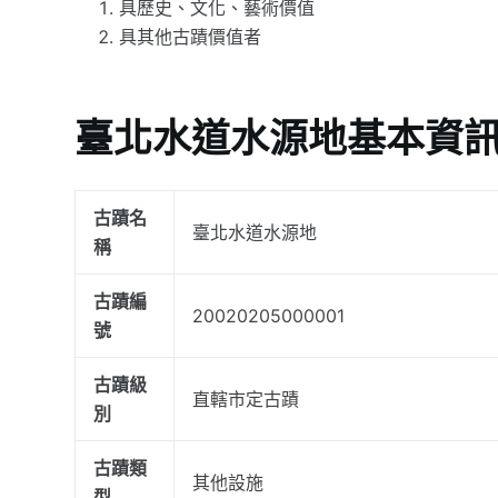
具歷史、文化、藝術價值
具其他古蹟價值者
臺北水道水源地基本資
古蹟名
臺北水道水源地
稱
古蹟編
20020205000001
號
古蹟級
直轄市定古蹟
別
古蹟類
其他設施
型