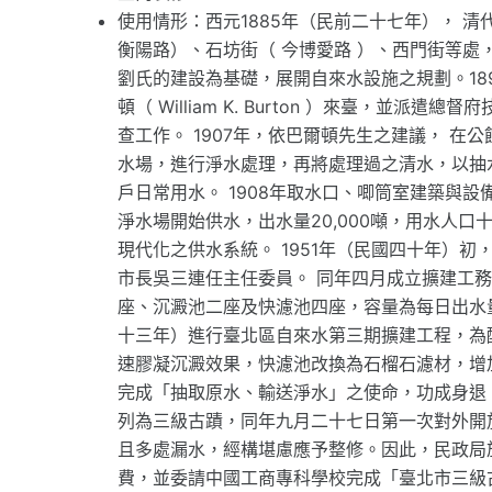
使用情形：西元1885年（民前二十七年）， 清
衡陽路）、石坊街（ 今博愛路 ）、西門街等處
劉氏的建設為基礎，展開自來水設施之規劃。18
頓（ William K. Burton ）來臺，
查工作。 1907年，依巴爾頓先生之建議， 
水場，進行淨水處理，再將處理過之清水，以抽
戶日常用水。 1908年取水口、唧筒室建築與設
淨水場開始供水，出水量20,000噸，用水人
現代化之供水系統。 1951年（民國四十年）
市長吳三連任主任委員。 同年四月成立擴建工
座、沉澱池二座及快濾池四座，容量為每日出水量2
十三年）進行臺北區自來水第三期擴建工程，為
速膠凝沉澱效果，快濾池改換為石榴石濾材，增加出
完成「抽取原水、輸送淨水」之使命，功成身退。
列為三級古蹟，同年九月二十七日第一次對外開
且多處漏水，經構堪慮應予整修。因此，民政局
費，並委請中國工商專科學校完成「臺北市三級