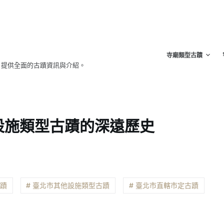
寺廟類型古蹟
，提供全面的古蹟資訊與介紹。
設施類型古蹟的深遠歷史
古蹟
# 臺北市其他設施類型古蹟
# 臺北市直轄市定古蹟