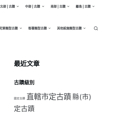
北部 | 古蹟
中部 | 古蹟
南部 | 古蹟
離島 | 古蹟
宅第類型古蹟
衙署類型古蹟
其他設施類型古蹟
最近文章
古蹟級別
直轄市定古蹟
縣(市)
國定古蹟
定古蹟