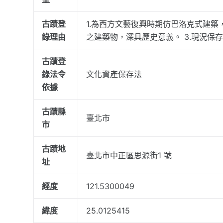
古蹟登
1.為西方文藝復興時期仿巴洛克式建築
錄理由
之建築物，深具歷史意義。 3.現況
古蹟登
錄法令
文化資產保存法
依據
古蹟縣
臺北市
市
古蹟地
臺北市中正區思源街1 號
址
經度
121.5300049
緯度
25.0125415