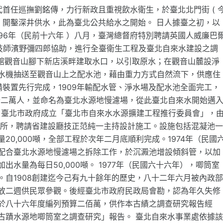
代首任巡撫劉銘傳，力行新政且重視飲水衛生，於臺北北門街 ( 
，開鑿深井供水，此為臺北公共給水之開始。 日人據臺之初，以
96年（民前十六年 ）八月，臺灣總督府特別聘請英國人威廉巴
並派遣總督府技師濱野彌四郎協助，進行全臺衛生工程及臺北自來水建設之調
在公館觀音山腳下新店溪畔建取水口，以引取原水；在觀音山麓設淨
水機抽送至觀音山上之配水池，藉由重力方式自然流下，供應住
備裝置先行完成，1909年輸配水管、淨水場及配水池全面完工，
口十二萬人，並命名為臺北水源地慢濾場，從此臺北自來水開始邁
初，臺北市政府成立「臺北市自來水水源擴建工程推行委員會」，
務所，聘請省建設廳技正范純一主持設計施工。設施包括混凝池
0,000噸，全部工程於次年二月底順利完成。1974年（民國
配合臺北水源地慢濾場之拆除工作，於沉澱池增設傾斜管，以加
水量為每日50,000噸。 1977年（民國六十六年），唧筒室
自1908創建迄今己有九十餘年的歷史，八十二年六月被內政
放二週供民眾參觀。後經臺北市政府民政局會勘，認為年久失修
於八十六年度編列預算二佰萬，供作本古績之調查研究報告經
古蹟水源地唧筒室之調查研究」報告。 臺北自來水事業處依據