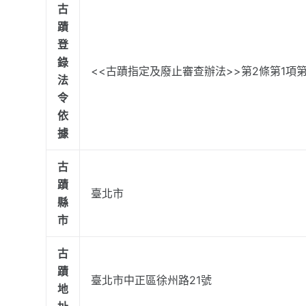
古
蹟
登
錄
<<古蹟指定及廢止審查辦法>>第2條第1項第
法
令
依
據
古
蹟
臺北市
縣
市
古
蹟
臺北市中正區徐州路21號
地