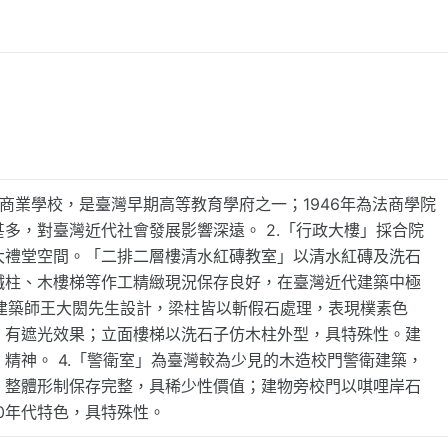
等商業學校，是臺灣早期高等教育學府之一；1946年為法商學院
多，對臺灣近代社會發展影響深遠。 2.「行政大樓」採合院
大禮堂空間。「二排二層樓清水紅磚教室」以清水紅磚及洗石
鐵柱、木樓梯等作工精緻現況保存良好，在臺灣近代建築中極
名建築師王大閎先生設計，梁柱皆以斬假石處理，表現樸素色
，有遮光效果；立面樓梯以洗石子仿木柱外型，具特殊性。建
精神。 4.「警衛室」為臺灣較為少見的木造校門警衛建築，
，整體形制保存完整，具稀少性價值；建物旁校門以唭哩岸石
40年代特色，具特殊性。