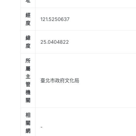
址
經
121.5250637
度
緯
25.0404822
度
所
屬
主
臺北市政府文化局
管
機
關
相
關
-
網