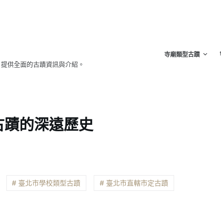
寺廟類型古蹟
，提供全面的古蹟資訊與介紹。
古蹟的深遠歷史
# 臺北市學校類型古蹟
# 臺北市直轄市定古蹟