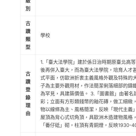
級
別
古
蹟
學校
類
型
1.「臺大法學院」建於係日治時期原臺北高
後再併入臺大，而為臺大法學院，培育人才甚
古
式平面，仿歐洲折衷主義風格外觀及特殊的
蹟
子為主要外觀用材，作法簡潔俐落細部的鑄
登
為罕見，具建築價值。 3.「圖書館」由著
錄
彩；立面有方形類錢幣的釉花磚，做工細緻
理
物以線條為主、風格簡潔，反映「現代主義」
由
屋頂為背心式切角頂，具歐洲木造建物風格
「番仔砥」砌，柱頂有青銅燈，反映1930-