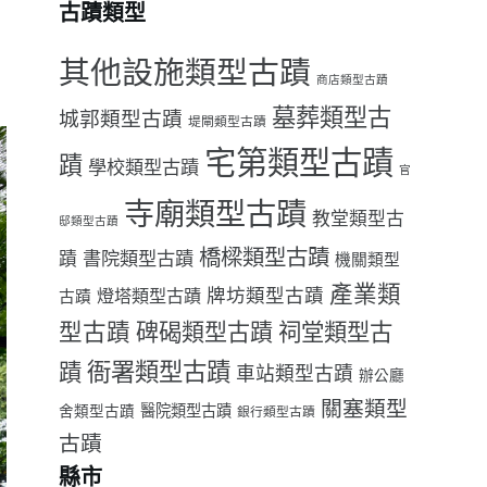
古蹟類型
其他設施類型古蹟
商店類型古蹟
墓葬類型古
城郭類型古蹟
堤閘類型古蹟
宅第類型古蹟
蹟
學校類型古蹟
官
寺廟類型古蹟
教堂類型古
邸類型古蹟
橋樑類型古蹟
書院類型古蹟
蹟
機關類型
產業類
牌坊類型古蹟
燈塔類型古蹟
古蹟
型古蹟
祠堂類型古
碑碣類型古蹟
衙署類型古蹟
蹟
車站類型古蹟
辦公廳
關塞類型
醫院類型古蹟
舍類型古蹟
銀行類型古蹟
古蹟
縣市