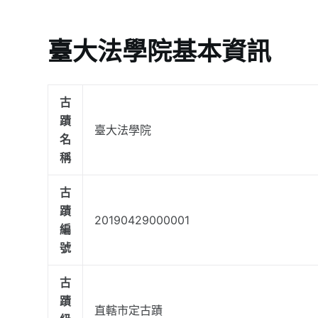
臺大法學院基本資訊
古
蹟
臺大法學院
名
稱
古
蹟
20190429000001
編
號
古
蹟
直轄市定古蹟