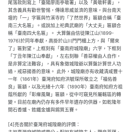
尾落款則寫上「臺陽廖雨亭敬署」以及「黃敬軒書」，
其含義具有勸世警惕，傳達恩威並濟的意味，與台南天
壇的「一」字匾與竹溪寺的「了然世界」匾額合稱「臺
南三大名匾」。或說加上祀典武廟的「大丈夫」匾額合
稱「臺南四大名匾」。 大算盤由信徒陳江山(1899-
1976)於同年奉獻，高掛於山川門門楣上方，與「爾來
了」匾對望，上框刻有「臺南府城隍廟」六字，下框刻
「丁丑年陳江山奉獻」，左右刻聯「善惡權由人自作，
是非算定法難容」，具有象徵城隍爺以算盤計算世人功
過，戒惡揚善的意味。 此外，城隍廟亦有收藏清咸豐十
一年（1861年）臺灣府知府洪毓琛所敬立之「福佑善
良」匾額，以及光緒十六年（1890年）臺南府知府方祖
蔭所獻的「彰癉風聲」匾額，從中可窺見所屬轄區的轉
變。目前在廟內仍存有多件早年遺存的供器，如乾隆年
間石香爐、鉎鐵金爐與錫質五賽。
[4]亮呇關於臺灣府城隍廟的評價：
主祀臺灣府城隍威靈公。配祀有城隍夫人、觀音菩薩、