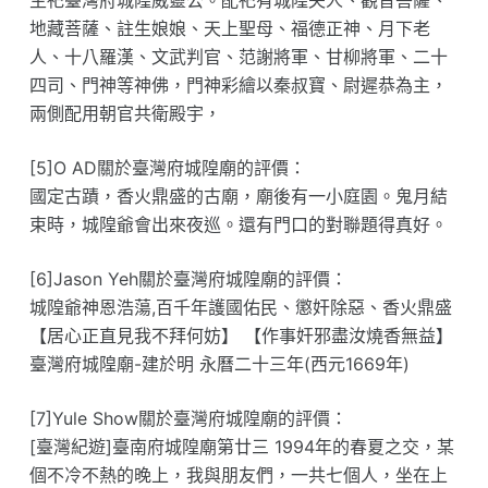
地藏菩薩、註生娘娘、天上聖母、福德正神、月下老
人、十八羅漢、文武判官、范謝將軍、甘柳將軍、二十
四司、門神等神佛，門神彩繪以秦叔寶、尉遲恭為主，
兩側配用朝官共衛殿宇，
[5]O AD關於臺灣府城隍廟的評價：
國定古蹟，香火鼎盛的古廟，廟後有一小庭園。鬼月結
束時，城隍爺會出來夜巡。還有門口的對聯題得真好。
[6]Jason Yeh關於臺灣府城隍廟的評價：
城隍爺神恩浩蕩,百千年護國佑民、懲奸除惡、香火鼎盛
【居心正直見我不拜何妨】 【作事奸邪盡汝燒香無益】
臺灣府城隍廟-建於明 永曆二十三年(西元1669年)
[7]Yule Show關於臺灣府城隍廟的評價：
[臺灣紀遊]臺南府城隍廟第廿三 1994年的春夏之交，某
個不冷不熱的晚上，我與朋友們，一共七個人，坐在上