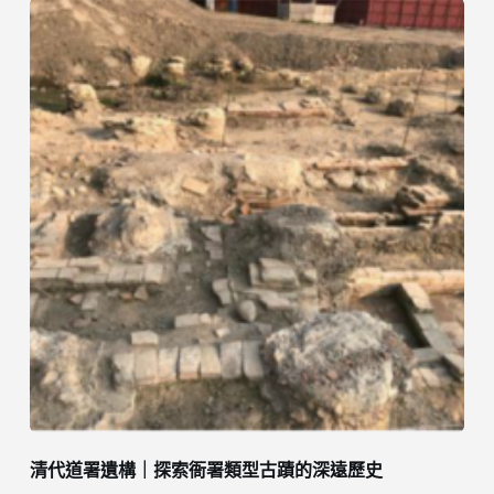
清代道署遺構｜探索衙署類型古蹟的深遠歷史