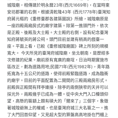
城隍廟，相傳建於明永曆23年(西元1669年)，在當時東
安坊郡署的右側。根據清乾隆43年 (西元1778年)臺灣知
府蔣元樞的《重修臺郡各建築圖說》所繪，城隍廟原是
一座四殿兩廂房式的廟宇建築。除第一進頭門外，依次
是正殿、後殿及大士殿。大士殿的右側，設有紀念臺灣
知府蔣毓英的蔣公祠。頭門目前並建有稍高的戲臺一
座。平面上看，已較《重修城隍廟圖》碑上所刻的規模
寬大。 今天所見的臺灣府城隍廟，坐北朝南，是歷經多
次修建的紀果。廟前原有寬廣的廟埕，日治時期實施市
區改正，劃為道路用地;民國71年(西元1982年)，青年路
拓寬為十五公尺的道路，使得前殿緊臨道路，成為臨衝
的廟宇。目前的平面配置為二開間的三殿兩廂房形式。
前殿與正殿間有拜亭連接，除亭的兩側狹窄的天井可以
採光外，兩殿幾乎已成為一體。從中央大門入口檯頭仰
望，高懸的匾額上題有碩大的「爾來了」三個字，象徵
著城隍爺無上的權威，也是臺灣府城三大名匾之一。進
了大門回首仰望，又見超大型的算盤高高地掛在門楣上