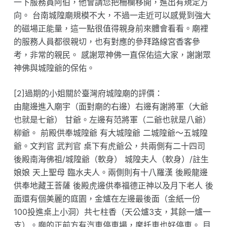
一下服務員阿伯，他會請您把柵欄移開，進出有規定方
向。 台南城隍廟規模不大，不過一走近可以感覺到強大
的磁場正能量，這一點很值得親身前來體會看看。廟裡
的服務人員都很親切，也有對應的參拜路線宮香客參
考，非常的親民。 感謝眾神佛一直保佑這大家，謝謝眾
神佛與城隍爺的保佑。
[2]過期的小姐關於臺灣府城隍廟的評價：
由龍邊進入廟宇（面對廟的右邊）右邊有謝將軍（大爺
也就是七爺） 甘爺。左邊有范將軍（二爺也就是八爺）
柳爺。 前殿供奉城隍爺 有大城隍爺 二城隍爺～五城隍
爺。文判官 武判官 桌下有虎爺公，共兩側有二十四司
後殿南海佛祖/城隍爺（軟身） 城隍夫人（軟身）/註生
娘娘 天上聖母 臨水夫人。兩側則有十八羅漢 後殿龍邊
供奉地藏王菩薩 後殿虎邊供奉福德正神以及月下老人 後
面還有個美麗的庭園，金爐在左邊最後面（金紙一份
100投進桌上小洞）共七柱香（天公爐3支，其餘一爐一
支）。廟的正前方有汽車停車場，摩托車也好停車。 目