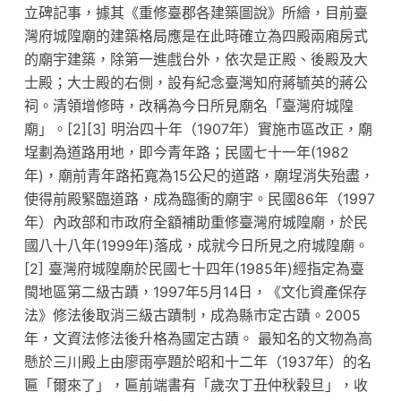
立碑記事，據其《重修臺郡各建築圖說》所繪，目前臺
灣府城隍廟的建築格局應是在此時確立為四殿兩廂房式
的廟宇建築，除第一進戲台外，依次是正殿、後殿及大
士殿；大士殿的右側，設有紀念臺灣知府蔣毓英的蔣公
祠。清領增修時，改稱為今日所見廟名「臺灣府城隍
廟」。[2][3] 明治四十年（1907年）實施市區改正，廟
埕劃為道路用地，即今青年路；民國七十一年(1982
年)，廟前青年路拓寬為15公尺的道路，廟埕消失殆盡，
使得前殿緊臨道路，成為臨衝的廟宇。民國86年（1997
年）內政部和市政府全額補助重修臺灣府城隍廟，於民
國八十八年(1999年)落成，成就今日所見之府城隍廟。
[2] 臺灣府城隍廟於民國七十四年(1985年)經指定為臺
閩地區第二級古蹟，1997年5月14日，《文化資產保存
法》修法後取消三級古蹟制，成為縣市定古蹟。2005
年，文資法修法後升格為國定古蹟。 最知名的文物為高
懸於三川殿上由廖雨亭題於昭和十二年（1937年）的名
匾「爾來了」，匾前端書有「歲次丁丑仲秋榖旦」，收