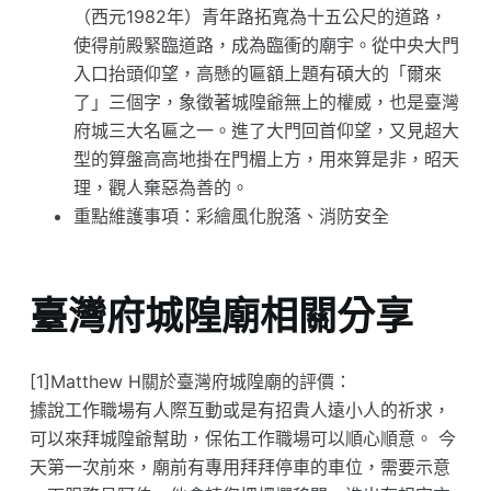
（西元1982年）青年路拓寬為十五公尺的道路，
使得前殿緊臨道路，成為臨衝的廟宇。從中央大門
入口抬頭仰望，高懸的匾額上題有碩大的「爾來
了」三個字，象徵著城隍爺無上的權威，也是臺灣
府城三大名匾之一。進了大門回首仰望，又見超大
型的算盤高高地掛在門楣上方，用來算是非，昭天
理，觀人棄惡為善的。
重點維護事項：彩繪風化脫落、消防安全
臺灣府城隍廟相關分享
[1]Matthew H關於臺灣府城隍廟的評價：
據說工作職場有人際互動或是有招貴人遠小人的祈求，
可以來拜城隍爺幫助，保佑工作職場可以順心順意。 今
天第一次前來，廟前有專用拜拜停車的車位，需要示意