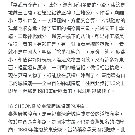
「梁武帝尊者」。 此外，還有兩個單間的小殿，東邊是
地藏王菩薩，右邊是福德正神（土地公）。你看，廟雖
小，眾神齊全，一次拜個夠，方便又合算。 府城隍廟的
建築也很有趣，除了屋頂的福祿壽三星、托塔天王十李
靖、二郎神楊戩外，還有屋檐下的八仙，都是雕工精美
值得一看的。有趣的是，有一對頂着屋檐的塑像，一看
就不是中國人，叫做「憨番扛廟角」，足發一笑。 廟雖
小，却值得好好玩玩，若是文物室開放，又有許多好東
西，裡面還有原來二十四司的紙官帽，做得相當精緻，
現在算是文物了，衹能放在展櫃中陳列了。 臺南還有自
己的城隍廟——全臺首邑縣城隍廟，往西北步行1.3公里
即至，但那是1980重新翻造的，我就興趣缺缺了。
[8]SHEON關於臺灣府城隍廟的評價：
臺灣府城隍廟，是奉祀臺灣府城隍威靈公的道教廟宇，
位於中西區青年路，是國定古蹟，也是臺灣知名的城隍
廟。1669年建廟於東安坊，當時稱為承天府城隍廟。此