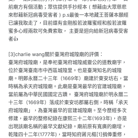
前廟方有個活動；眾信提供手抄經本 ( 想藉由大眾慈悲
來慰藉新冠病毒受害者 ) p.s最後一本地藏王菩薩本願經
已讓我取走了，目前還有金剛般若波羅蜜經和般若波羅
蜜多心經兩款可免費索取， 主要是迴向給新冠病毒受害
者👍
[3]charlie wang關於臺灣府城隍廟的評價：
臺灣府城隍廟，是奉祀臺灣府城隍威靈公的道教廟宇，
位於臺灣臺南市中西區城隍里。也是臺灣知名的城隍
廟。明鄭永曆二十三年（1669年）廟建於東安坊右，當
時稱為承天府城隍廟。此廟是臺灣最早的官建城隍廟，
當前屬為中華民國國定古蹟。 臺灣府城隍廟於明永曆二
十三年（1669年）落成於東安坊郡屬右側，時稱「承天
府城隍廟」，為臺灣最早的官建城隍廟。至今歷經多次
修建，最早的整修紀錄在康熙三十二年(1693年)，亦是
出現該廟名稱的最早文獻紀錄。廟前原有寬廣的廟埕，
乾隆四十二年(1777年)，當時知府蔣元樞[1]捐俸重修，