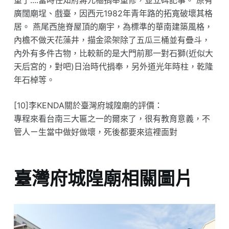
廣闊廟埕、戲臺，因西元1982年青年路的拓寬破壞其格
居。 燕尾西施脊屋頂的廟宇，為標準的華南建築風格，
內檐不做天花藻井，描金梁架除了五瓜三桶並有疊斗，
內外有多件古物，比較新的是大門前那一對石獅(近似大
天后宮的，對吧)日治時代捐奉，另外道光年時柱，乾隆
年石棹等。
[10]李KENDA關於臺灣府城隍廟的評價：
專程來看台南三大匾之一的爾來了，很有教育意義，不
管人ㄧ生當中做好做壞，死後都要來這裡面對
臺灣府城隍廟相關圖片