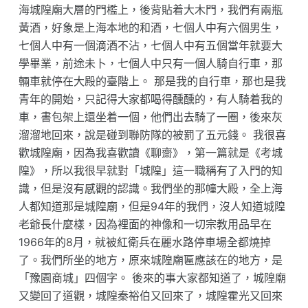
海城隍廟大層的門檻上，後背貼着大木門，我們有兩瓶
黃酒，好象是上海本地的和酒，七個人中有六個男生，
七個人中有一個滴酒不沾，七個人中有五個當年就要大
學畢業，前途未卜，七個人中只有一個人騎自行車，那
輛車就停在大殿的臺階上。 那是我的自行車，那也是我
青年的開始，只記得大家都喝得醺醺的，有人騎着我的
車，書包架上還坐着一個，他們出去騎了一圈，後來灰
溜溜地回來，說是碰到聯防隊的被罰了五元錢。 我很喜
歡城隍廟，因為我喜歡讀《聊齋》，第一篇就是《考城
隍》，所以我很早就對「城隍」這一職稱有了入門的知
識，但是沒有感觀的認識。我們坐的那幢大殿，全上海
人都知道那是城隍廟，但是94年的我們，沒人知道城隍
老爺長什麼樣，因為裡面的神像和一切宗教用品早在
1966年的8月，就被紅衛兵在麗水路停車場全都燒掉
了。我們所坐的地方，原來城隍廟匾應該在的地方，是
「豫園商城」四個字。 後來的事大家都知道了，城隍廟
又變回了道觀，城隍秦裕伯又回來了，城隍霍光又回來