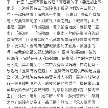
了……什麼？上海有兩位城隍？算客氣的了，要是加上陳
化成，上海曾經有三位城隍呢！衹是他們沒有三權分
立，一起庇護着上海的萬千生靈。 我來到了臺南府城隍
廟，又要來斷句了，到底是「臺南府」「城隍廟」呢？
還是「臺南」「府城隍廟」呢？嚴格地說，應該是「臺
南」「臺灣府」「城隍廟」。臺南，曾經是臺灣府的府
城所在地，什麼概念呢？也就是說臺南曾經是臺灣的首
都。後來呢，臺灣府的府城被搬到了臺北，被誰搬的
呢？被我的高祖父邵友濂搬的。 臺灣府城隍廟，建於
1669年，當時是承天府城隍廟，是臺灣最早的官建城隍
廟，幾百年流傳至今，當中沒有做過商場，在清朝時，
改名為「臺灣府城隍廟」。 臺灣府城隍廟供奉的是威靈
公，與上海城隍有名有姓實有其人不同，臺灣府城隍沒
有一個具體對應的人，威靈公是他的爵位，這是朱元璋
登基後給全國的城隍封的，封京都金陵城隍為「福明靈
王」，汴州、濠州、太平府、和州、滁州等府州「龍興
之地」城隍亦封為正一品王爵，並加上「承天鑒國司