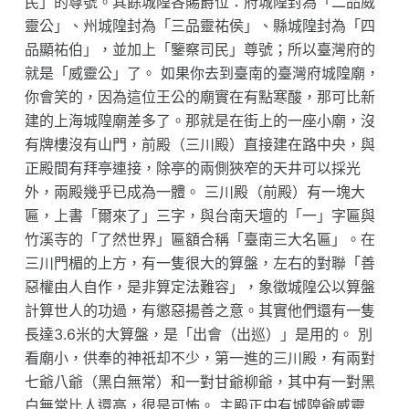
民」的尊號。其餘城隍各賜爵位：府城隍封為「二品威
靈公」、州城隍封為「三品靈祐侯」、縣城隍封為「四
品顯祐伯」，並加上「鑒察司民」尊號；所以臺灣府的
就是「威靈公」了。 如果你去到臺南的臺灣府城隍廟，
你會笑的，因為這位王公的廟實在有點寒酸，那可比新
建的上海城隍廟差多了。那就是在街上的一座小廟，沒
有牌樓沒有山門，前殿（三川殿）直接建在路中央，與
正殿間有拜亭連接，除亭的兩側狹窄的天井可以採光
外，兩殿幾乎已成為一體。 三川殿（前殿）有一塊大
匾，上書「爾來了」三字，與台南天壇的「一」字匾與
竹溪寺的「了然世界」匾額合稱「臺南三大名匾」。在
三川門楣的上方，有一隻很大的算盤，左右的對聯「善
惡權由人自作，是非算定法難容」，象徵城隍公以算盤
計算世人的功過，有懲惡揚善之意。其實他們還有一隻
長達3.6米的大算盤，是「出會（出巡）」是用的。 別
看廟小，供奉的神祇却不少，第一進的三川殿，有兩對
七爺八爺（黑白無常）和一對甘爺柳爺，其中有一對黑
白無常比人還高，很是可怖。 主殿正中有城隍爺威靈