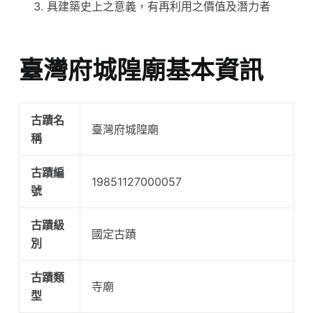
具建築史上之意義，有再利用之價值及潛力者
臺灣府城隍廟基本資訊
古蹟名
臺灣府城隍廟
稱
古蹟編
19851127000057
號
古蹟級
國定古蹟
別
古蹟類
寺廟
型