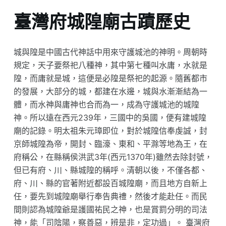
臺灣府城隍廟古蹟歷史
城與隍是中國古代神話中用來守護城池的神明。周朝時
規定，天子要祭祀八種神，其中第七種叫水庸，水就是
隍，而庸就是城，這便是必隍是祭祀的起源。隨舊都市
的發展，大部分的城，都建在水邊，城與水漸漸結為一
體，而水神與庸神也合而為一，成為守護城池的城隍
神。所以遠在西元239年，三國中的吳國，便有建城隍
廟的記錄。明太祖朱元璋即位，對於城隍信奉虔誠，封
京師城隍為帝，開封、臨濠、東和、平滁等地為王，在
府稱公，在縣稱侯洪武3年(西元1370年)雖然去除封號，
但已有府、川、縣城隍的稱呼。清朝以後，不僅各都、
府、川、縣的官著附近都設百城隍廟，而且地方自新上
任，要先到城隍廟舉行奉告典禮，然後才能赴任。而民
間則認為城隍爺是護國祐民之神，也是賞罰分明的司法
神，能「司陰陽，察善惡，辨是非，定功過」。 臺灣府