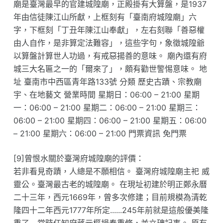
廟是臺灣最早的官建城隍廟，正殿掛有大算盤，是1937
年由信徒陳江山所獻，上框刻有「臺南府城隍廟」六
字，下框刻「丁丑年陳江山奉獻」，左右刻聯「善惡權
由人自作，是非算定法難容」，這些字句，象徵城隍爺
以算盤計算世人功過，有戒惡揚善的意味。 廟內還有府
城三大名匾之一的「爾來了」，頗有勸世警惕意味。 地
址 臺南市中西區青年路133號 分類 歷史古蹟、宗教廟
宇、在地藝文 營業時間 星期日：06:00 – 21:00 星期
一：06:00 – 21:00 星期二：06:00 – 21:00 星期三：
06:00 – 21:00 星期四：06:00 – 21:00 星期五：06:00
– 21:00 星期六：06:00 – 21:00 門票資訊 免門票
[9]曾恨水關於臺灣府城隍廟的評價：
若非看見奇蹟，人總是不願相信。 臺灣府城隍廟主祀 威
靈公。臺灣最古老的城隍廟。 在現址初建於明正鄭永曆
二十三年，西元1669年，曾多次修建；目前規模為清乾
隆四十二年西元1777年所定......245年前就是這般優美隆
重了....當時任知府蔣元樞捐奉重修，並立碑記事。 原有