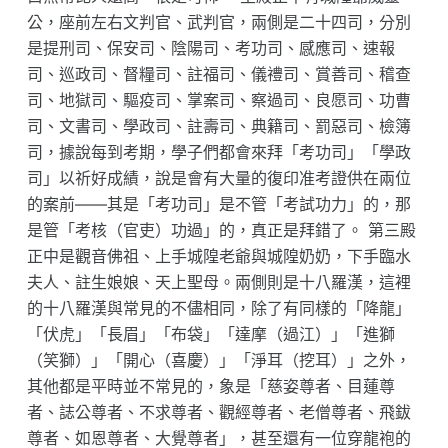
公，座前左右文判官、武判官，兩側是二十四司，分別
是提刑司、保安司、陰陽司、考功司、感應司、速報
司、巡政司、督糧司、註福司、儀禮司、賞善司、稽查
司、地獄司、驅疫司、掌案司、察過司、良愿司、功曹
司、文書司、學政司、註壽司、典籍司、罰惡司、檢簿
司，據說每到考期，學子們都會來拜「考功司」「學政
司」以祈好成績，說是會有大量的復印准考證供在兩位
的案前——其是「考功司」是不管「考試功力」的，那
是管「考核（官吏）功過」的，真正是拜錯了。 第三殿
正中是觀音佛祖、上手城隍老爺與城隍奶奶，下手臨水
夫人、註生娘娘、天上聖母。兩側則是十八羅漢，這裡
的十八羅漢與常見的不儘相同，除了有同樣的「降龍」
「伏虎」「長眉」「布袋」「達摩（過江）」「進獅
（笑獅）」「開心（喜慶）」「淨耳（挖耳）」之外，
其他都是平時並不常見的，象是「慈姿尊者、目蓮尊
者、誌公尊者、不求尊者、觀經尊者、老僧尊者、飛鈸
尊者、如恩尊者、大覺尊者」，甚至還有一位穿龍袍的