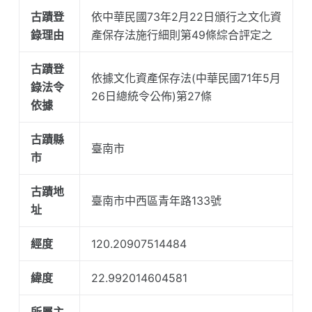
古蹟登
依中華民國73年2月22日頒行之文化資
錄理由
產保存法施行細則第49條綜合評定之
古蹟登
依據文化資產保存法(中華民國71年5月
錄法令
26日總統令公佈)第27條
依據
古蹟縣
臺南市
市
古蹟地
臺南市中西區青年路133號
址
經度
120.20907514484
緯度
22.992014604581
所屬主