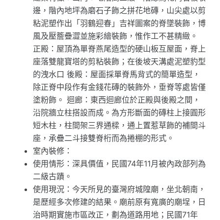
邊，階內地坪為磨石子飾之拼花地磚，山尖處以剪
粘泥塑作出「羽鶴迎春」吉祥圖案的脊墜裝飾，博
風及壓簷疊澀並施彩繪裝飾，惟作工不甚精緻。
正殿：屋頂為單脊燕尾造型的硬山板互屋面，脊上
座落雙龍寶塔的剪粘裝飾；在後坡天溝處泥塑豹型
的洩水口 後殿：屋面採單脊馬背式的簡單造型，
除正脊中段作有金錢花磚的裝飾外，垂脊等處皆僅
塗粉飾。 迴廊：東西迴廊位於正殿與後殿之間，
沿院牆立柱搭設而成。為方形斷面的磚柱上接圓形
短木柱，柱間架三界通樑，通上置惹草飾的補間斗
座，承疊二斗接雙脊桁而為捲棚的形式。
室內裝修：
使用情形：深具價值，民國74年11月被內政部列為
二級古蹟。
使用現況：今天所見的臺灣府城隍廟，坐北朝南，
是歷經多次修建的結果。廟前原有寬廣的廟埕，日
治時期實施市區改正，劃為道路用地；民國71年