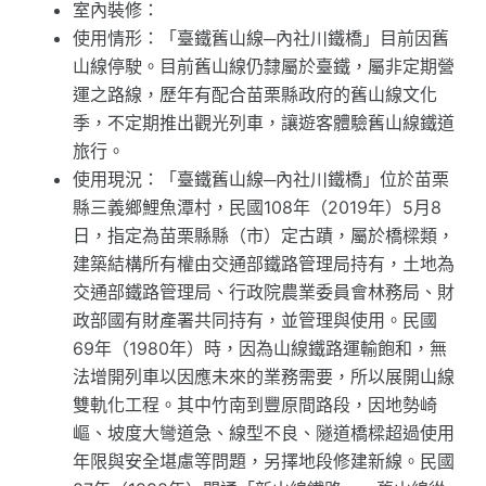
室內裝修：
使用情形：「臺鐵舊山線─內社川鐵橋」目前因舊
山線停駛。目前舊山線仍隸屬於臺鐵，屬非定期營
運之路線，歷年有配合苗栗縣政府的舊山線文化
季，不定期推出觀光列車，讓遊客體驗舊山線鐵道
旅行。
使用現況：「臺鐵舊山線─內社川鐵橋」位於苗栗
縣三義鄉鯉魚潭村，民國108年（2019年）5月8
日，指定為苗栗縣縣（市）定古蹟，屬於橋樑類，
建築結構所有權由交通部鐵路管理局持有，土地為
交通部鐵路管理局、行政院農業委員會林務局、財
政部國有財產署共同持有，並管理與使用。民國
69年（1980年）時，因為山線鐵路運輸飽和，無
法增開列車以因應未來的業務需要，所以展開山線
雙軌化工程。其中竹南到豐原間路段，因地勢崎
嶇、坡度大彎道急、線型不良、隧道橋樑超過使用
年限與安全堪慮等問題，另擇地段修建新線。民國