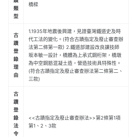
蹟
橋樑
類
型
1.1935年地震後興建，見證臺灣鐵道史及時
古
代工法的變化。(符合古蹟指定及廢止審查辦
蹟
法第二條第一款) 2.鐵道部建設改良課技師
登
坂本敏一設計，橋體為上承式鋼桁架，橋墩
錄
為中空鋼筋混凝土造，營造技術具特殊性。
理
(符合古蹟指定及廢止審查辦法第二條第二、
由
三款)
古
蹟
登
錄
<<古蹟指定及廢止審查辦法>>第2條第1項
法
第1、2、3款
令