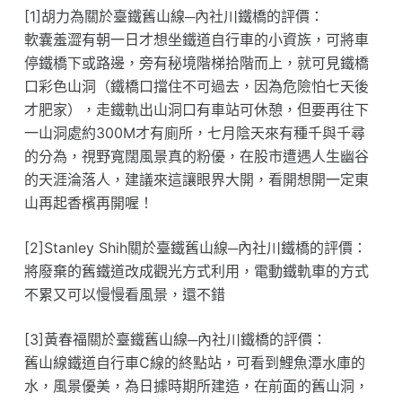
[1]胡力為關於臺鐵舊山線─內社川鐵橋的評價：
軟囊羞澀有朝一日才想坐鐵道自行車的小資族，可將車
停鐵橋下或路邊，旁有秘境階梯拾階而上，就可見鐵橋
口彩色山洞（鐵橋口擋住不可過去，因為危險怕七天後
才肥家），走鐵軌出山洞口有車站可休憩，但要再往下
一山洞處約300M才有廁所，七月陰天來有種千與千尋
的分為，視野寬闊風景真的粉優，在股市遭遇人生幽谷
的天涯淪落人，建議來這讓眼界大開，看開想開一定東
山再起香檳再開喔！
[2]Stanley Shih關於臺鐵舊山線─內社川鐵橋的評價：
將廢棄的舊鐵道改成觀光方式利用，電動鐵軌車的方式
不累又可以慢慢看風景，還不錯
[3]黃春福關於臺鐵舊山線─內社川鐵橋的評價：
舊山線鐵道自行車C線的終點站，可看到鯉魚潭水庫的
水，風景優美，為日據時期所建造，在前面的舊山洞，