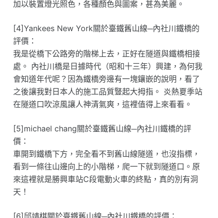
加以裝置燈光照色，各種顏色與圖案，甚為美麗。
[4]Yankees New York關於臺鐵舊山線─內社川鐵橋的
評價：
我是從橋下公路旁的階梯上去，正好在隧道與鐵橋相接
處。 內社川橋是日據時代（昭和十三年）興建，為何我
會知道年代呢？因為鐵橋旁邊有一塊鑲嵌的說明，看了
之後讓我對日本人的施工品質豎起大拇指。 炎熱夏季站
在隧道口吹涼風讓人神清氣爽，這裡值得上來看看。
[5]michael chang關於臺鐵舊山線─內社川鐵橋的評
價：
車開到鐵橋下方，完全看不到舊山線隧道，也沒指標，
看到一條往山邊向上的小階梯，爬一下就到隧道口。原
來這裡就是勝興車站C段電動火車的終點，真的別有洞
天！
[6]邱靖棋關於臺鐵舊山線─內社川鐵橋的評價：