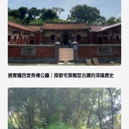
通霄隴西堂秀禮公廳｜探索宅第類型古蹟的深遠歷史