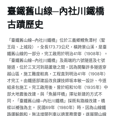
臺鐵舊山線─內社川鐵橋
古蹟歷史
「臺鐵舊山線─內社川鐵橋」位於三義鄉鯉魚潭村（聖
王段、上城段），全長173.73公尺，橫跨景山溪，是臺
鐵舊山線的一部分，完工啟用於明治41年（1908年）。
「臺鐵舊山線─內社川鐵橋」及兩端的六號隧道及七號
隧道，位於三叉河到葫蘆墩之間，因為開鑿許多隧道穿
越山區，施工難度較高，工程直到明治41年（1908年）
才完工。由鐵道部建設改良課技師坂本敏一設計、今道
組承包施工。完工啟用後，曾於昭和10年（1935年）中
部大地震後改建，與「魚藤坪橋」擇址新建的方式不
同，「臺鐵舊山線─內社川鐵橋」採既有路線改建，橋
樑以補強為主。 民國69年（1980年）時，因為山線鐵
路運輸飽和，無法增開列車以適業務需要，遂展開山線