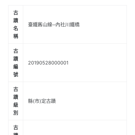
古
蹟
臺鐵舊山線─內社川鐵橋
名
稱
古
蹟
20190528000001
編
號
古
蹟
縣(市)定古蹟
級
別
古