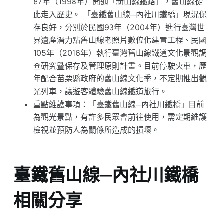
87年（1998年）開通「新山線鐵路」，舊山線從
此走入歷史。 「臺鐵舊山線─內社川鐵橋」現況保
存良好，分別於民國93年（2004年）進行臺灣世
界遺產潛力點舊山線老照片數位化建置工程、民國
105年（2016年）執行臺灣舊山線鐵道文化景觀調
查研究暨保存及管理原則計畫。目前停駛火車，歷
年配合苗栗縣政府的舊山線文化季，不定期推出觀
光列車，讓遊客體驗舊山線鐵道旅行。
重點維護事項：「臺鐵舊山線─內社川鐵橋」目前
為觀光景點，有許多民眾會前往使用，需定期維護
檢視並預防人為關係所造成的損壞。
臺鐵舊山線─內社川鐵橋
相關分享