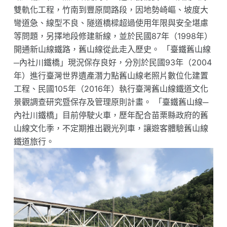
雙軌化工程，竹南到豐原間路段，因地勢崎嶇、坡度大
彎道急、線型不良、隧道橋樑超過使用年限與安全堪慮
等問題，另擇地段修建新線，並於民國87年（1998年）
開通新山線鐵路，舊山線從此走入歷史。 「臺鐵舊山線
─內社川鐵橋」現況保存良好，分別於民國93年（2004
年）進行臺灣世界遺產潛力點舊山線老照片數位化建置
工程、民國105年（2016年）執行臺灣舊山線鐵道文化
景觀調查研究暨保存及管理原則計畫。 「臺鐵舊山線─
內社川鐵橋」目前停駛火車，歷年配合苗栗縣政府的舊
山線文化季，不定期推出觀光列車，讓遊客體驗舊山線
鐵道旅行。