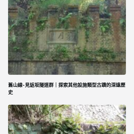
舊山線-見返坂隧道群｜探索其他設施類型古蹟的深遠歷
史