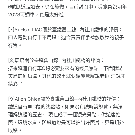
6號隧道走過去，仍在施做，目前封閉中，導覽員說明年
2023可通車，真是太好啦
[7]Yi Hsin LIAO關於臺鐵舊山線─內社川鐵橋的評價：
四人電動自行車不用踩，適合買買伴手禮散散步的親子
行程。
[8]宸培關於臺鐵舊山線─內社川鐵橋的評價：
搭乘鐵道自行車C線必定要來看的經典景點，下面就是
美麗的鯉魚潭，其他的故事就要聽導覽解說老師 述說才
精彩了！
[9]Allen Chien關於臺鐵舊山線─內社川鐵橋的評價：
鐵道自行車C段的終點站，如果沒有聽解說導覽，無法
理解這裡的歷史。 現在成了一個觀光景點，供遊客拍
照，遠眺水庫，舊鐵道也是可以拍出好照片，算是額外
收穫。