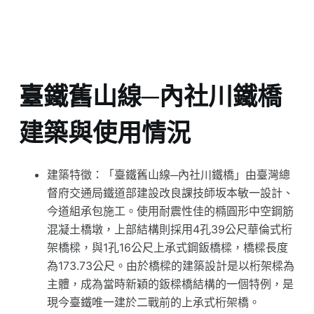
臺鐵舊山線─內社川鐵橋
建築與使用情況
建築特徵：「臺鐵舊山線─內社川鐵橋」由臺灣總
督府交通局鐵道部建設改良課技師坂本敏一設計、
今道組承包施工。使用耐震性佳的橢圓形中空鋼筋
混凝土橋墩，上部結構則採用4孔39公尺華倫式桁
架橋樑，與1孔16公尺上承式鋼鈑橋樑，橋樑長度
為173.73公尺。由於橋樑的建築設計是以桁架樑為
主體，成為當時新穎的鈑樑橋結構的一個特例，是
現今臺鐵唯一建於二戰前的上承式桁架橋。