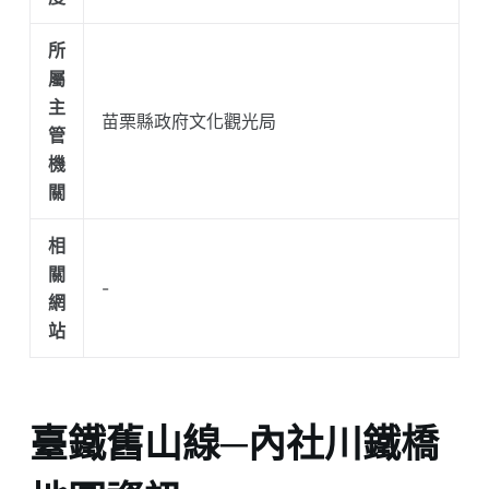
所
屬
主
苗栗縣政府文化觀光局
管
機
關
相
關
-
網
站
臺鐵舊山線─內社川鐵橋