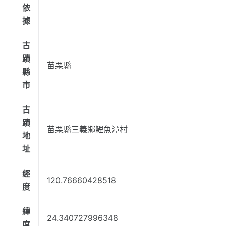
依
據
古
蹟
苗栗縣
縣
市
古
蹟
苗栗縣三義鄉鯉魚潭村
地
址
經
120.76660428518
度
緯
24.340727996348
度