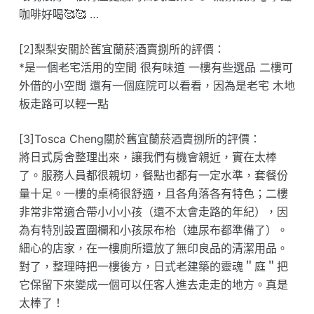
咖啡好喝🥰🥰 …
[2]梨梨安關於舊宜蘭菸酒賣捌所的評價：
*是一個老宅活用的空間 很有味道 一樓有些選品 二樓可
外借的小空間 還有一個庭院可以看看，因為是老宅 木地
板走路可以輕一點
[3]Tosca Cheng關於舊宜蘭菸酒賣捌所的評價：
將日式房舍整理出來，讓我們有機會親近，實在太棒
了。服務人員都很親切，餐點也都有一定水準，套餐份
量十足。一樓的桌椅很舒適，且各角落各有特色；二樓
非常非常適合帶小小小孩（還不太會走路的年紀），因
為有特別設置圍欄和小孩尿布枱（連尿布都準備了）。
細心的店家，在一樓廁所還放了無印良品的清潔用品。
對了，整理時把一樓後方，日式老建築的靈魂＂庭＂把
它保留下來變成一個可以任客人進去走走的地方。真是
太棒了！