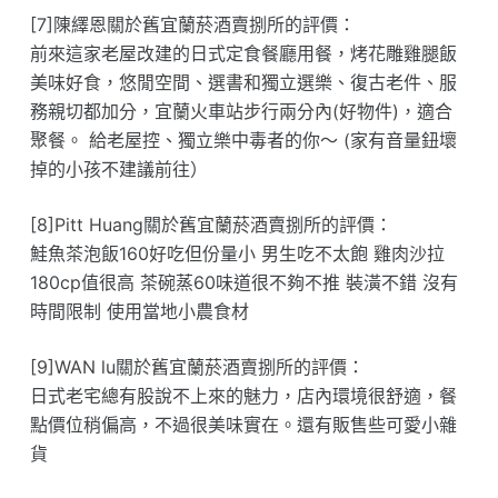
[7]陳繹恩關於舊宜蘭菸酒賣捌所的評價：
前來這家老屋改建的日式定食餐廳用餐，烤花雕雞腿飯
美味好食，悠閒空間、選書和獨立選樂、復古老件、服
務親切都加分，宜蘭火車站步行兩分內(好物件)，適合
聚餐。 給老屋控、獨立樂中毒者的你～ (家有音量鈕壞
掉的小孩不建議前往）
[8]Pitt Huang關於舊宜蘭菸酒賣捌所的評價：
鮭魚茶泡飯160好吃但份量小 男生吃不太飽 雞肉沙拉
180cp值很高 茶碗蒸60味道很不夠不推 裝潢不錯 沒有
時間限制 使用當地小農食材
[9]WAN lu關於舊宜蘭菸酒賣捌所的評價：
日式老宅總有股說不上來的魅力，店內環境很舒適，餐
點價位稍偏高，不過很美味實在。還有販售些可愛小雜
貨