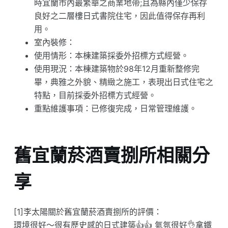
時宜蘭市內最繁華之商業地帶;且為縣內僅少保存
良好之二層樓日式書院住宅，因此值得保存再利
用。
室內裝修：
使用情形：本棟建築採委外招標方式經營。
使用現況：本棟建築物於98年12月重新整修完
畢，典雅之外貌、精緻之施工，表現出日式住宅之
特點，目前採委外招標方式經營。
重點維護事項：已修復完成，日常管理維護。
舊宜蘭菸酒賣捌所相關分
享
[1]李太陽關於舊宜蘭菸酒賣捌所的評價：
環境很好～很有歷史感的日式建築👍👍 氣氛很好👌拿鐵