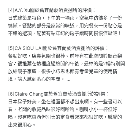
[4]A.Y. Xu關於舊宜蘭菸酒賣捌所的評價：
日式建築是特色，下午的一場雨，空氣中彷彿多了一份
慵懶。餐點的部分是家常的味道，用完餐來一份點心是
不錯的選項，配著有點年紀的房子讓時間慢慢流逝吧！
[5]CAISIOU LAI關於舊宜蘭菸酒賣捌所的評價：
餐點好吃，店裏氛圍也很棒。前年有在此空間聆聽音樂
會🎵很推薦在這裡度過悠閒的午後。最棒的是2樓特別開
放給親子家庭，很多小巧思也都有考量兒童的使用情
境，讓人感到貼心的空間。 …
[6]Claire Chang關於舊宜蘭菸酒賣捌所的評價：
日本房子好美，坐在裡面都不想出來啊。有一些書可以
看，老闆的收藏品味很好啊哈哈。咖啡小小一杯但好
喝，沒有吃東西但別桌的定食看起來都很好吃，感覺的
出來很用心。