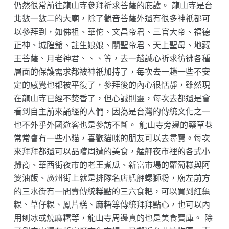
仍然很常前往龍山寺參拜祈求菩薩的庇護。 龍山寺是台
北數一數二的大廟，除了觀音菩薩外還有很多神祇都可
以參拜到，如佛祖、華佗、文昌帝君、三官大帝、福德
正神、城隍爺、註生娘娘、關聖帝君、天上聖母、地藏
王菩薩、月老神君、、、等，去一趟誠心祈求彷彿各種
層面的保護需求都被神祇加持了，每次去一趟一些不安
定的感覺也都被平復了，參拜後的內心很恬靜，雖然現
在龍山寺已經不焚香了，但心誠則靈，每次去都還是會
看到自主前來誦經的人們，因為是台灣的傳統文化之一
也不外乎外國遊客也是參訪不斷。 龍山寺旁邊的藥草巷
常常會有一些小貓，喜歡貓咪的朋友可以去尋寶。每次
來拜拜都還可以品嚐周遭的美食，艋舺夜市裡的各式小
攤商、華西街夜市的老王煮瓜、新富市場的蘿蔔糕與阿
婆油飯、廣州街上就是排隊名店艋舺螺獅粉，廟左前方
的三水街有一間賣傳統糕點的三六食粑，可以買到紅龜
粿、草仔粿、鳳片糕、麻糬等傳統拜拜點心，也可以內
用刨冰或燒麻糬等，龍山寺周邊真的也是美食寶庫。 除