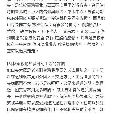
寺，是位於臺灣臺北市萬華區富民里的觀音寺，為清治
時期臺北城三邑人的信仰與政治、軍事中心，戰後時期
成為外國旅客觀光景點，今建築列為國定古蹟。 而且龍
山寺是非常有包容性 裡面有很多的神明， 例如媽祖，
華陀， 註生娘娘， 月下老人， 文昌君， 關公……当 你
到廟裡 就會感到安全 安祥 莊嚴的感覺。 附近還有夜市
還有一些古跡 你可以慢慢去 感受這個地方 。很棒的 有
空可以過來走走。
[5]林承戰關於艋舺龍山寺的評價：
龍山寺大概是老外到台灣最重要的必去景點之一了，所
以在這裡很常見到外國人。交通方便，坐捷運就能到，
寺廟範圍不大，若不是來拜拜，只是來逛逛的話，整個
逛一圈其實不用太多時間。 龍山寺本身的建築非常漂
亮，是很傳統的東方式廟宇，每個細節都很講究，建築
繁複華麗，可以感受到建築過程非常用心，也可以見到
民間信仰在這裡發揮的作用。不過和許多廟宇不同，龍