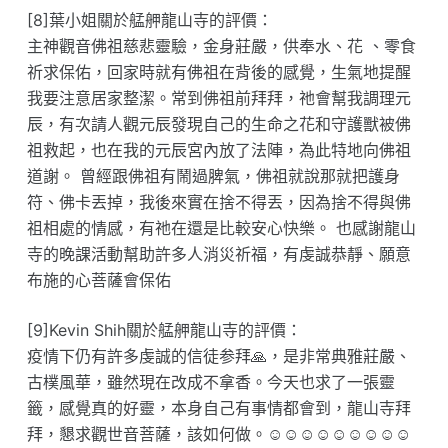
[8]葉小姐關於艋舺龍山寺的評價：
主神觀音佛祖慈悲靈驗，金身莊嚴，供奉水、花 、零食
祈求保佑，回家時就有佛祖在背後的感覺，生氣地提醒
我要注意居家整潔。常到佛祖前拜拜，祂會幫我調理元
辰，有次請人觀元辰發現自己的生命之花和守護獸被佛
祖救起，也在我的元辰宮內放了法陣，為此特地向佛祖
道謝。 曾經跟佛祖有鬧過脾氣，佛祖就說那就把護身
符、佛卡丟掉，我後來實在捨不得丟，因為捨不得與佛
祖相處的情感，有祂在還是比較安心快樂。 也感謝龍山
寺的晚課活動幫助許多人消災祈福，有虔誠恭靜、願意
布施的心菩薩會保佑
[9]Kevin Shih關於艋舺龍山寺的評價：
疫情下仍有許多虔誠的信徒参拜🙏，是非常典雅莊嚴、
古樸風華，雖然現在改成不拿香。今天也求了一張靈
籤，感覺真的好靈，本身自己有事情都會到，龍山寺拜
拜，懇求觀世音菩薩，該如何做。☺️☺️☺️☺️☺️☺️☺️☺️☺️