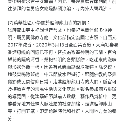
會帶給祈求者平安幸福。因此，每逢農曆春節期間，前
往參拜的善男信女總是熱鬧滾滾，寺內外人聲鼎沸。
[7]萬華社區小學關於艋舺龍山寺的評價：
艋舺龍山寺主祀觀世音菩薩，也奉祀民間信仰多位神
明，屬民間佛教寺廟，文化部指定為國定古蹟。自西元
2017年減香、2020年3月13日全面禁香後，大廟裡裊裊
香煙繚繞的回憶已不再，替換為敬奉神明的玉蘭、百合
鮮花的隱約清香。祭祀神明的各類糕餅，吃起來的滋味
與形狀外觀一樣，因各有意義而顯深厚獨特。除夕夜，
鐘鼓齊鳴除舊歲，中元節放水燈遊行，跟隨佛教的祭典
儀節或民間信仰日常，走進艋舺龍山寺的人們，感官可
及持續百年的常民生活與文化底蘊。報名參加廟方舉辦
的導覽團，從建築細節與前人敬獻工藝作品賞析中，更
能看見地方仕紳人脈連結的社會網絡。走進艋舺龍山
寺，打開五感，帶走跨越時代和社群，人間地方美的養
分。