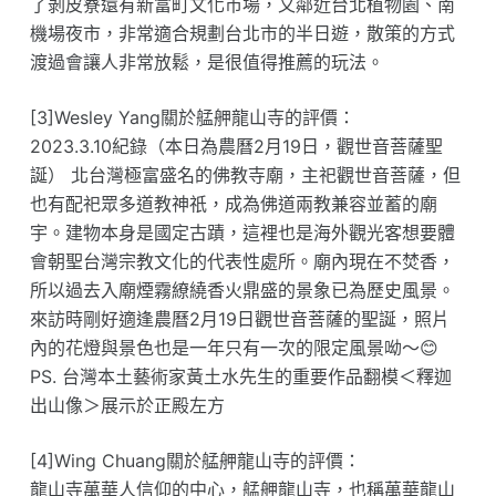
了剝皮寮還有新富町文化市場，又鄰近台北植物園、南
機場夜市，非常適合規劃台北市的半日遊，散策的方式
渡過會讓人非常放鬆，是很值得推薦的玩法。
[3]Wesley Yang關於艋舺龍山寺的評價：
2023.3.10紀錄（本日為農曆2月19日，觀世音菩薩聖
誕） 北台灣極富盛名的佛教寺廟，主祀觀世音菩薩，但
也有配祀眾多道教神祇，成為佛道兩教兼容並蓄的廟
宇。建物本身是國定古蹟，這裡也是海外觀光客想要體
會朝聖台灣宗教文化的代表性處所。廟內現在不焚香，
所以過去入廟煙霧繚繞香火鼎盛的景象已為歷史風景。
來訪時剛好適逢農曆2月19日觀世音菩薩的聖誕，照片
內的花燈與景色也是一年只有一次的限定風景呦～😊
PS. 台灣本土藝術家黃土水先生的重要作品翻模＜釋迦
出山像＞展示於正殿左方
[4]Wing Chuang關於艋舺龍山寺的評價：
龍山寺萬華人信仰的中心，艋舺龍山寺，也稱萬華龍山