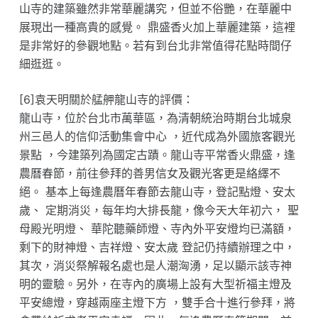
山寺的建築雖然非常華麗講究，但並不俗艷，在華麗中
展現出一種高貴的感覺。 鼎盛香火加上華麗建築，這裡
是非常好的參觀地點。若有到台北非常值得花點時間仔
細逛逛。
[6]袁天明關於艋舺龍山寺的評價：
龍山寺，位於台北市萬華區，為清朝統治時期台北城泉
州三邑人的信仰活動集會中心 ，近代成為外國旅客觀光
景點 ，今建築列為國定古蹟。龍山寺平常香火鼎盛，逢
農曆春節，前往參拜的善男信女及觀光客更是絡繹不
絕。 基本上每逢農曆年春節去龍山寺，登記點燈、安太
歲、 定期消災，每年均大排長龍，像今天大年初六， 聖
母殿光明燈、 華陀聽藥師燈、寺內外平安燈均已滿額，
剩下的財神燈、吉祥燈、安太歲 登記仍持續辦理之中，
其次，消災祭解報名處也是人潮洶湧，足以顯示該寺神
明的靈驗。另外，在寺內的廣場上設有大型祈福主燈及
平安總燈，穿越兩座主燈下方 ，雙手合十進行參拜，將