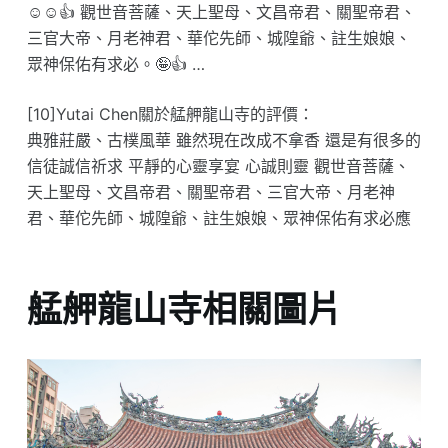
☺️☺️👍 觀世音菩薩、天上聖母、文昌帝君、關聖帝君、
三官大帝、月老神君、華佗先師、城隍爺、註生娘娘、
眾神保佑有求必。🤪👍 …
[10]Yutai Chen關於艋舺龍山寺的評價：
典雅莊嚴、古樸風華 雖然現在改成不拿香 還是有很多的
信徒誠信祈求 平靜的心靈享宴 心誠則靈 觀世音菩薩、
天上聖母、文昌帝君、關聖帝君、三官大帝、月老神
君、華佗先師、城隍爺、註生娘娘、眾神保佑有求必應
艋舺龍山寺相關圖片