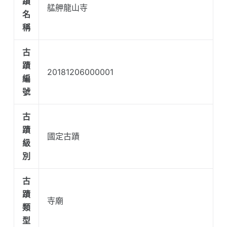
蹟
艋舺龍山寺
名
稱
古
蹟
20181206000001
編
號
古
蹟
國定古蹟
級
別
古
蹟
寺廟
類
型