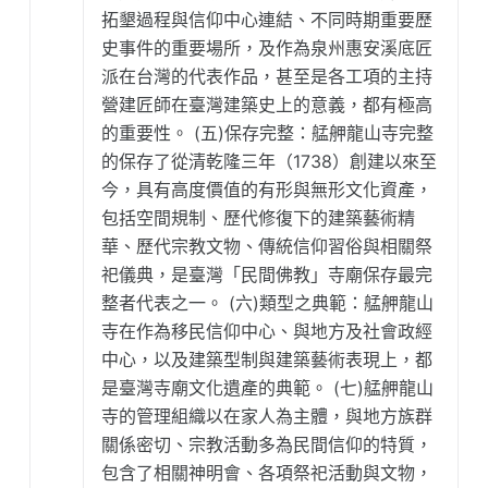
拓墾過程與信仰中心連結、不同時期重要歷
史事件的重要場所，及作為泉州惠安溪底匠
派在台灣的代表作品，甚至是各工項的主持
營建匠師在臺灣建築史上的意義，都有極高
的重要性。 (五)保存完整：艋舺龍山寺完整
的保存了從清乾隆三年（1738）創建以來至
今，具有高度價值的有形與無形文化資產，
包括空間規制、歷代修復下的建築藝術精
華、歷代宗教文物、傳統信仰習俗與相關祭
祀儀典，是臺灣「民間佛教」寺廟保存最完
整者代表之一。 (六)類型之典範：艋舺龍山
寺在作為移民信仰中心、與地方及社會政經
中心，以及建築型制與建築藝術表現上，都
是臺灣寺廟文化遺產的典範。 (七)艋舺龍山
寺的管理組織以在家人為主體，與地方族群
關係密切、宗教活動多為民間信仰的特質，
包含了相關神明會、各項祭祀活動與文物，