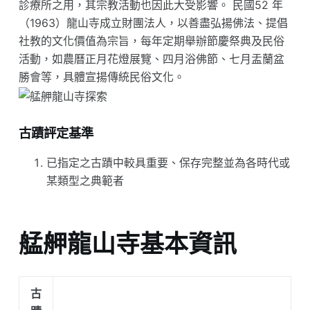
診療所之用，其宗教活動也因此大受影響。 民國52 年
（1963）龍山寺成立財團法人，以善盡弘揚佛法、提倡
社教的文化價值為宗旨，每年定期舉辦節慶祭典及民俗
活動，如農曆正月花燈展覽、四月浴佛節、七月盂蘭盆
勝會等，具體宣揚傳統民俗文化。
古蹟評定基準
已指定之古蹟中較具重要、保存完整並為各時代或
某類型之典範者
艋舺龍山寺基本資訊
古