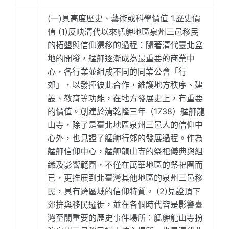
(一)具高度歷史、藝術或科學價值 1.歷史價
值 (1)反映清代以來艋舺地區泉州三邑移民
的拓墾與信仰遷移的過程：隨著清代臺北盆
地的開發，艋舺逐漸成為最重要的商業中
心，各行業並組成不同的同業公會「行
郊」，以發揮彼此合作，維護地方秩序、建
設、教育等功能，在地方發展史上，有重要
的價值。創建於清乾隆三年（1738）艋舺龍
山寺，除了是臺北地區泉州三邑人的信仰中
心外，也見證了艋舺行郊的發展過程。作為
艋舺信仰中心，艋舺龍山寺的祭祀儀典與組
織及影響範圍，不僅在萬華地區的祭祀圈而
已，更推展到北臺灣其他地區的泉州三邑移
民，具有跨區域的信仰特質。 (2)見證頂下
郊拚與移民遷徙，並在各個時代皆是影響臺
灣至關重要的歷史事件場所：艋舺龍山寺扮