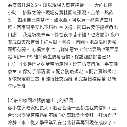
為疫情升溫2.5～ 所以現場入廟有控管⋯⋯ 大約排隊一
小時！ 排隊之餘～現場有賣桂圓紅棗湯、苦茶、熱飲
☕️！ 如果自己帶茶杯、熱水瓶，可以買一杯帶進去拜
拜、回家喝平安也不錯👍 🪅交通：開車🚗要停捷運🚇出
口處！ 我是騎機車🛵，停在夜市巷子裡！也方便👍 夜市
變成白天都有賣！紅豆餅、熱食、肉圓、地瓜湯附近餐
廳都有開。 ㊗福大家 🎊吉祥如意🎊 #台北景點 #萬華景
點 #初一 PS:維持衛生防疫習慣，保護照顧好自己🎎
(財）才要進門💕6 ❤️春節連假，遵守防疫措施，平安健
康❤️ 🪆保持手部清潔 🪆配合防疫規定 🪆配合實聯規定
🪆依規定戴口罩 🪆維持社交距離 🪆完整接種疫苗 🎎新
年快樂🧧
[2]莊宛榛關於艋舺龍山寺的評價：
從小在道教家庭長大，觀音菩薩一直都是我的信仰，上
台北求學後有時遇到不順心的事就會需要拜一拜讓自己
冷靜下來，從大學畢業到在台北就業再到現在成家了，