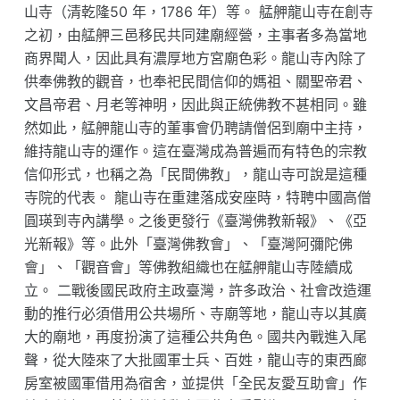
山寺（清乾隆50 年，1786 年）等。 艋舺龍山寺在創寺
之初，由艋舺三邑移民共同建廟經營，主事者多為當地
商界聞人，因此具有濃厚地方宮廟色彩。龍山寺內除了
供奉佛教的觀音，也奉祀民間信仰的媽祖、關聖帝君、
文昌帝君、月老等神明，因此與正統佛教不甚相同。雖
然如此，艋舺龍山寺的董事會仍聘請僧侶到廟中主持，
維持龍山寺的運作。這在臺灣成為普遍而有特色的宗教
信仰形式，也稱之為「民間佛教」，龍山寺可說是這種
寺院的代表。 龍山寺在重建落成安座時，特聘中國高僧
圓瑛到寺內講學。之後更發行《臺灣佛教新報》、《亞
光新報》等。此外「臺灣佛教會」、「臺灣阿彌陀佛
會」、「觀音會」等佛教組織也在艋舺龍山寺陸續成
立。 二戰後國民政府主政臺灣，許多政治、社會改造運
動的推行必須借用公共場所、寺廟等地，龍山寺以其廣
大的廟地，再度扮演了這種公共角色。國共內戰進入尾
聲，從大陸來了大批國軍士兵、百姓，龍山寺的東西廊
房室被國軍借用為宿舍，並提供「全民友愛互助會」作