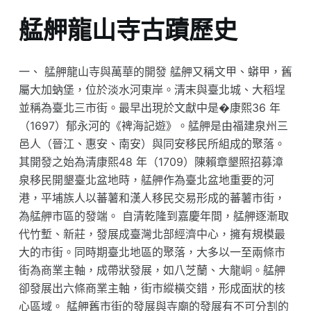
艋舺龍山寺古蹟歷史
一、 艋舺龍山寺與萬華的開發 艋舺又稱文甲、蟒甲，舊
屬大加蚋堡，位於淡水河東岸。清末與臺北城、大稻埕
並稱為臺北三市街。最早出現於文獻中是�康熙36 年
（1697）郁永河的《裨海記遊》。艋舺是由福建泉州三
邑人（晉江、惠安、南安）與同安移民所組成的聚落。
其開發之始為清康熙48 年（1709）陳賴章墾照招募漳
泉移民開墾臺北盆地時，艋舺作為臺北盆地重要的河
港，平埔族人以蕃薯和漢人移民交易形成的蕃薯市街，
為艋舺市區的發端。 自清乾隆到嘉慶年間，艋舺逐漸取
代竹塹、新莊，發展成臺灣北部經濟中心，擁有規模最
大的市街。同時期臺北地區的聚落，大多以一至兩條市
街為商業主軸，成帶狀發展，如八芝蘭、大龍峒。艋舺
卻發展出六條商業主軸，街市縱橫交錯，形成面狀的核
心區域。 艋舺舊市街的發展與寺廟的發展有不可分割的