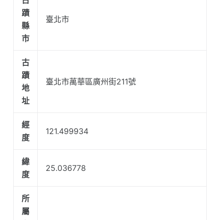
蹟
臺北市
縣
市
古
蹟
臺北市萬華區廣州街211號
地
址
經
121.499934
度
緯
25.036778
度
所
屬