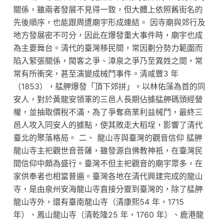
關係，雖兩者發展不見得一致，但大體上依照舊街名的
先後順序，也能跟周遭廟宇形成連結。 因寺廟與郊行及
地方發展密不可分，因此在爆發重大事件時，廟宇也成
為主要舞台。清代的臺灣移民間，常因劃分勢力範圍而
陷入緊張關係，閩客之爭、漳泉之爭乃至異姓之間，常
常有所衝突，甚至演變成械鬥事件。清咸豐3 年
（1853），艋舺爆發「頂下郊拼」。以林佑藻為首的同
安人，對於黃龍安領軍的三邑人長期佔據艋舺碼頭經營
權，並抽取價稅不滿，為了爭奪商業利益械鬥，最終三
邑人攻入同安人的據點，使其敗走大稻埕，影響了清代
臺北的聚落格局。 二、 龍山寺與臺灣的觀音信仰 艋舺
龍山寺主祀觀世音菩薩，雖發源自佛教神祇，在臺灣民
間信仰中頗為盛行。臺灣不但主祀觀音的廟宇眾多，在
家供奉者也相當普遍。臺灣各地在清代興建完成的龍山
寺，是由泉州安海龍山寺直接分靈到臺灣的，除了艋舺
龍山寺外，還有臺南龍山寺（清康熙54 年，1715
年）、鳳山龍山寺（清乾隆25 年，1760 年）、鹿港龍