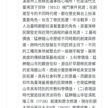
演泉州三邑移民議事核心場所，也是清代北
臺灣頂下郊拚（1853）械鬥事件見證；在創
建至今的不同時代裡，都在歷史舞台上扮演
重要角色，包含了移民拓墾、中法戰爭、日
人治臺時期都扮演著重要的角色，是臺灣移
民開發史與近現代過程的最佳見證。 2.藝術
價值：艋舺龍山寺歷經不同時期的創建與修
建，跨時代的發展在不同匠師主持下，不同
的工種完美地被整合於一座廟宇殿堂，展現
高度的傳統建築藝術成就。 3.科學價值：艋
舺龍山寺的觀音信仰，源自於早期移民原鄉
的安海龍山寺，透過分靈原鄉神祇來安定移
民拓墾，具有社會科學上的意義。而觀音信
仰作為臺灣最普遍的民間佛教，也使艋舺龍
山寺具有特別的宗教科學價值。 (二)表現該
時代營造技術流派特色：艋舺龍山寺從清乾
隆三年（1738）創建和歷次修建，現存形貌
大部分是日大正9年（1920）修建成果，主