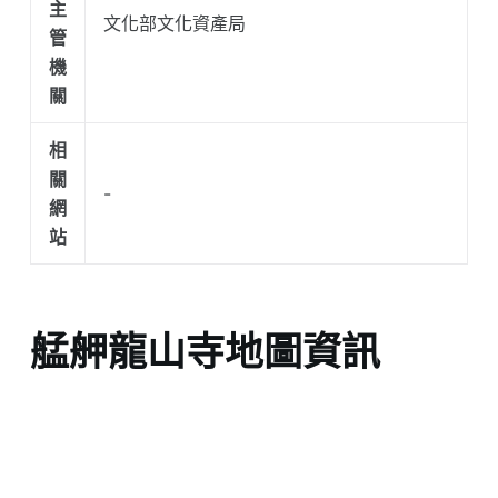
主
文化部文化資產局
管
機
關
相
關
-
網
站
艋舺龍山寺地圖資訊