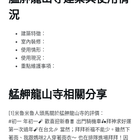
況
建築特徵：
室內裝修：
使用情形：
使用現況：
重點維護事項：
艋舺龍山寺相關分享
[1]米魯米魯人頭馬關於艋舺龍山寺的評價：
#初一 年初一🧨 歡喜迎新春🧧 出門騎機車🛵拜神求好運
第一次過年🧨在台北🎉 當然；拜拜祈福不能少。雖然下
著雨、我跟媽咪2人穿著雨衣～ 也在排隊進場拜拜！因