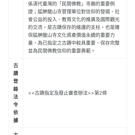
係清代臺灣的「民間佛教」寺廟的重要例
證；艋舺龍山寺管理單位對信仰的發揚、社
會公益的投入、教育文化的推廣及國際觀光
的交流，是古蹟保存的維護的支柱，也是確
保艋舺龍山寺文化資產價值永續的重要力
量，為已指定之古蹟中較具重要、保存完整
並為民間佛教信仰的重要典範。
古
蹟
登
錄
<<古蹟指定及廢止審查辦法>>第2條
法
令
依
據
古