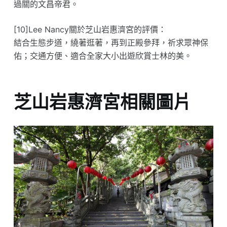
過關的文昌帝君。
[10]Lee Nancy關於芝山岩惠濟宮的評價：
結合生態步道，繞著逛著，再到正殿參拜，祈求眾神保
佑；交通方便、適合全家大小出遊欣賞士林的美。
芝山岩惠濟宮相關圖片