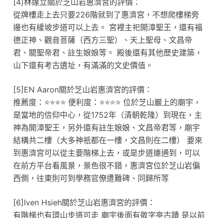
[4]林達立關於芝山岩惠濟宮的評價：
從牌樓走上去只要226階就到了惠濟宮，不想爬樓梯旁
邊也有緩坡步道可以上去。 宮裡主祀開漳聖王，還有福
德正神、觀音菩薩（西方三聖）、天上聖母、文昌帝
君、關聖帝君、註生娘娘等。 殿後還有其他歷史建築，
山下還有考古遺址，有滿滿的文史價值。
[5]EN Aaron關於芝山岩惠濟宮的評價：
推薦度：⭐⭐⭐⭐ 便利度：⭐⭐⭐⭐ 位於芝山巖上的廟宇，
是當地的信仰中心，從1752年（清朝乾隆）到現在，主
神為開漳聖王，另外還有註生娘娘、文昌帝君等，廟宇
結構共二樓（大多神祇都在一樓，文昌則在二樓） 要來
到惠濟宮可以從主要階梯上去，或是步道連通到，可以
在前方平台看風景，景色很不錯，惠濟宮位於芝山岩偏
西側，往東則可到學務官僚遭難碑、同歸所等
[6]Iven Hsieh關於芝山岩惠濟宮的評價：
有階梯也有環山步道可走 廟宇後面有敬字亭古蹟 是以前