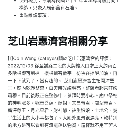
使用現況：今廟為民國五十七年重建為鋼筋混凝土
構造，只嵌入局部舊有石雕。
重點維護事項：
芝山岩惠濟宮相關分享
[1]Odin Weng (cateyes)關於芝山岩惠濟宮的評價：
2022/12/03 從至誠路二段的大牌樓入口處上大約兩百
多階梯即可到達，樓梯還有數字，彷彿在提醒加油，再
一下下就到了，蠻有趣的。 芝山巖惠濟宮主祀開漳聖
王，廟內乾淨整齊，白天時光線明亮，整體看起來莊嚴
肅穆。目前後殿正在整修中，參拜時要小心。廟中祭祀
的神明眾多，觀音菩薩、媽祖、文昌帝君、關聖帝君、
廣澤尊王、月老星君、財神爺、註生娘娘、土地公，幾
乎生活上的大小事都包了。大殿外風景很漂亮，較特別
的地方是可以看到有流籠運送物資，這樣就不用辛苦人