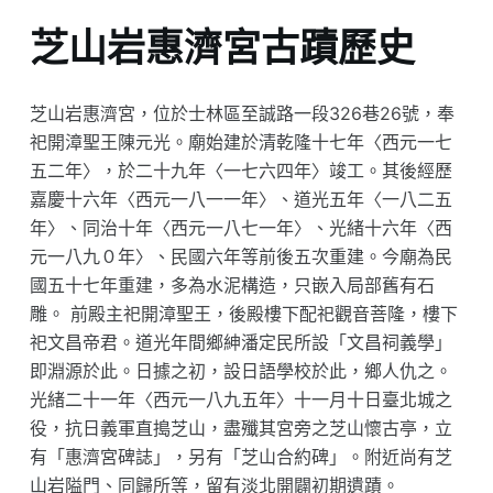
芝山岩惠濟宮古蹟歷史
芝山岩惠濟宮，位於士林區至誠路一段326巷26號，奉
祀開漳聖王陳元光。廟始建於清乾隆十七年〈西元一七
五二年〉，於二十九年〈一七六四年〉竣工。其後經歷
嘉慶十六年〈西元一八一一年〉、道光五年〈一八二五
年〉、同治十年〈西元一八七一年〉、光緒十六年〈西
元一八九０年〉、民國六年等前後五次重建。今廟為民
國五十七年重建，多為水泥構造，只嵌入局部舊有石
雕。 前殿主祀開漳聖王，後殿樓下配祀觀音菩隆，樓下
祀文昌帝君。道光年間鄉紳潘定民所設「文昌祠義學」
即淵源於此。日據之初，設日語學校於此，鄉人仇之。
光緒二十一年〈西元一八九五年〉十一月十日臺北城之
役，抗日義軍直搗芝山，盡殲其宮旁之芝山懷古亭，立
有「惠濟宮碑誌」，另有「芝山合約碑」。附近尚有芝
山岩隘門、同歸所等，留有淡北開闢初期遺蹟。