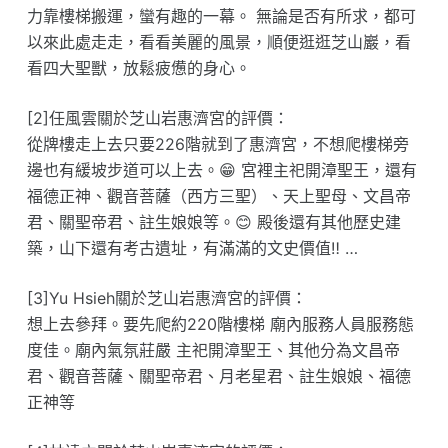
力靠樓梯搬運，蠻有趣的一幕。 無論是否有所求，都可
以來此處走走，看看美麗的風景，順便逛逛芝山巖，看
看四大聖獸，放鬆疲憊的身心。
[2]任風雲關於芝山岩惠濟宮的評價：
從牌樓走上去只要226階就到了惠濟宮，不想爬樓梯旁
邊也有緩坡步道可以上去。😁 宮裡主祀開漳聖王，還有
福德正神、觀音菩薩（西方三聖）、天上聖母、文昌帝
君、關聖帝君、註生娘娘等。😊 殿後還有其他歷史建
築，山下還有考古遺址，有滿滿的文史價值‼️ …
[3]Yu Hsieh關於芝山岩惠濟宮的評價：
想上去參拜。要先爬約220階樓梯 廟內服務人員服務態
度佳。廟內氣氛莊嚴 主祀開漳聖王、其他分為文昌帝
君、觀音菩薩、關聖帝君、月老星君、註生娘娘、福德
正神等