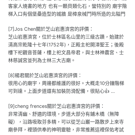
客家人燒書的地方 也有一顆貝類化石，蠻特別的 廟宇階
梯入口有個堡壘造型的城牆 是樟泉械鬥時所造的北隘門
[7]Jos Chen關於芝山岩惠濟宮的評價：
芝山岩惠濟宮，位於士林區名山里的三級古蹟，始建於
清高宗乾隆十七年(1752年)，正殿主祀開漳聖王；後殿
樓下祀觀音菩薩，樓上祀文昌帝君，與士林神農宮、士
林慈諴宮並列為士林三大古廟。
[8]楊君關於芝山岩惠濟宮的評價：
很用心的廟宇，周邊都維護的很好。大概走10分鐘階梯
可到達。上面步道還有加裝防滑配備，很貼心👍 …
[9]cheng frences關於芝山岩惠濟宮的評價：
非常清幽、舒適的環境，步道大部分有鋪木橋（無障
礙），沿路吸取芬多精，可以從芝山巖一路散步上來寺
廟參拜，裡頭供奉的神明靈驗，非常推薦這裡保佑考試