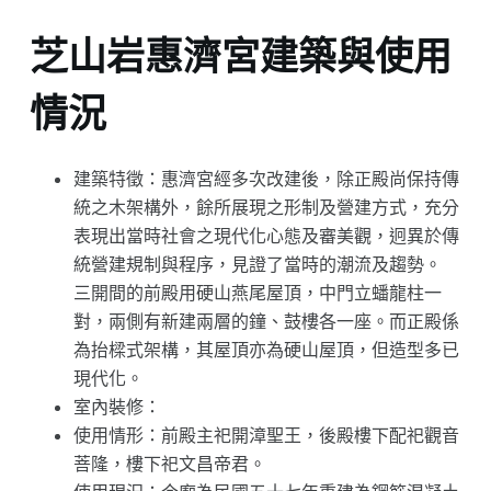
芝山岩惠濟宮建築與使用
情況
建築特徵：惠濟宮經多次改建後，除正殿尚保持傳
統之木架構外，餘所展現之形制及營建方式，充分
表現出當時社會之現代化心態及審美觀，迥異於傳
統營建規制與程序，見證了當時的潮流及趨勢。
三開間的前殿用硬山燕尾屋頂，中門立蟠龍柱一
對，兩側有新建兩層的鐘、鼓樓各一座。而正殿係
為抬樑式架構，其屋頂亦為硬山屋頂，但造型多已
現代化。
室內裝修：
使用情形：前殿主祀開漳聖王，後殿樓下配祀觀音
菩隆，樓下祀文昌帝君。