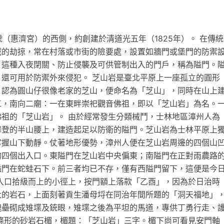
號（惠濟宮）的西側，約創建於清道光五年（1825年）。 在傳統
賊的劫掠，常在村落或市街的險要處，設置如牆門或堡門的防禦
，這種入夜閉關、防止侵襲及可供管制出入的門戶，稱為隘門。
還可用於防禦外來侵犯。 芝山岩是臺北平原上一座孤立的圓形
，認為圓山仔很像老家的芝山，便命名為「芝山」，同時在山上
工，南向二廟：一在東畔崇祀觀音佛祖，即以「芝山岩」為名。
祖的「芝山岩」。 由於經常發生分類械鬥，士林地區漳州人為
攀登的半山腰上，建造起足以防衛的隘門。芝山岩為士林平原上
掌握山下動靜。仗著地形優勢，漳州人便在芝山岩周邊的四個山
的四個出入口。東隘門在芝山岩中央偏東；南隘門在正對雨農路
隘門在蛇蛙石下。前三者均已不存，僅有西隘門留下，這便是今
入口拾級而上的小徑上，按門額上落款「乙酉」，因為於日治時
大的岩石，上面刻著貢生潘母埒在同治年間所題的「洞天福地」
塊壘砌成雉堞及銃眼，雉堞之後為平坦的馬道，專供丁勇行走、
條形的砂岩石楣，楣題：「芝山岩」三字。楣下尚可看見安門軸