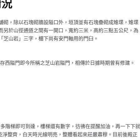
情況
舖砌，除以石塊砌牆設隘口外，垣頂並有石塊疊砌成雉堞，雉堞
而另於山徑通道之間有一開口，寬約三米，高約三點五公尺，為
「芝山岩」三字，楣下尚有安門軸用的門臼。
現存西隘門即今所稱之芝山岩隘門，相傳於日據時期曾有修建。
約兩百多階梯即可到達，樓梯還有數字，彷彿在提醒加油，再一下下
乾淨整齊，白天時光線明亮，整體看起來莊嚴肅穆。目前後殿正