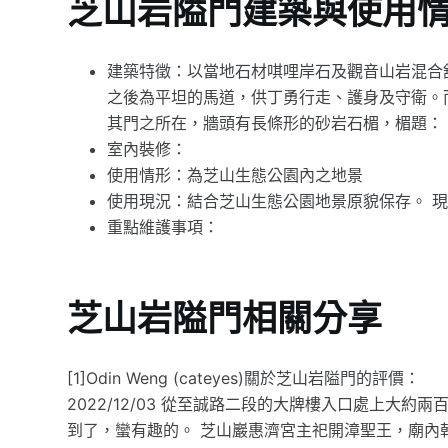
芝山岩隘門建築與使用
建築特徵：以當地石材唭哩岸石及觀音山岩混合
之後為平坦的馬道，供丁勇行走、護身及守衛。
其門之所在，牆頭有長條形的砂岩石楣，楣題：
室內裝修：
使用情形：為芝山生態公園內之地景
使用現況：結合芝山生態公園地景原貌保存。 
重點維護事項：
芝山岩隘門相關分享
[1]Odin Weng (cateyes)關於芝山岩隘門的評價：
2022/12/03 從至誠路二段的大牌樓入口處上大
到了，蠻有趣的。 芝山巖惠濟宮主祀開漳聖王，廟內