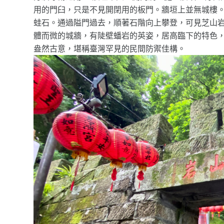
用的門臼，只是不見開閉用的板門。牆垣上並無城樓
蛙石。通過隘門過去，順著石階向上攀登，可見芝山岩
體而微的城牆，有陡壁蟠岩的英姿，居高臨下的特色
盎然古意，堪稱臺灣罕見的民間防禦佳構。