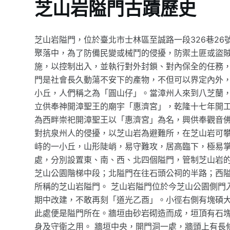
芝山岩隘門古蹟歷史
芝山岩隘門，位於臺北市士林區至誠路一段326巷26
聚落中，為了防備民變或械鬥的侵擾，防禦土匪或盜
施，以控制出入，並執行對外封鎖、對內保全的任務
門是社會長久動蕩不安下的產物，不但可以界定內外，
小丘，人們稱之為「圓山仔」。當漳州人來到八芝蘭
立供奉神開漳聖王的廟宇「惠濟宮」，乾隆十七年開
為西畔崇祀開漳聖王以「惠濟宮」為名，興供奉觀音佛
對抗泉州人的侵擾，以芝山岩為避難所，在芝山岩可
峙的一小丘，山形陡峭，易守難攻，居高臨下，極易
處，分別設置東、南、西、北四個隘門，管制芝山岩
芝山公園階梯中段；北隘門在往石頭公祠的半路；西
所稱的芝山岩隘門。 芝山岩隘門位於今芝山公園側門
期中改建，不敢再刻「道光乙酉」。小徑右側有塊碩
此處便是隘門所在。牆垣由砂岩砌造而成，垣頂有石
身及守衛之用。 牆垣中央，開門洞一處，牆頭上有長