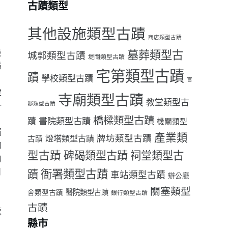
古蹟類型
其他設施類型古蹟
商店類型古蹟
設
墓葬類型古
城郭類型古蹟
堤閘類型古蹟
隘
宅第類型古蹟
蹟
學校類型古蹟
官
建
寺廟類型古蹟
教堂類型古
一
邸類型古蹟
橋樑類型古蹟
書院類型古蹟
蹟
機關類型
獨
產業類
牌坊類型古蹟
燈塔類型古蹟
古蹟
凹
型古蹟
祠堂類型古
碑碣類型古蹟
的
日
衙署類型古蹟
蹟
車站類型古蹟
辦公廳
關塞類型
醫院類型古蹟
舍類型古蹟
銀行類型古蹟
，
古蹟
護
縣市