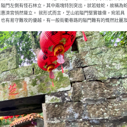
。隘門左側有怪石林立，其中兩塊特別突出，狀若蛙蛇，故稱為
惠濟宮悄然聳立。 就形式而言，芝山岩隘門堅實雄偉，宛若具
，也有易守難攻的優越，有一般街衢巷路的隘門難有的慨然壯麗