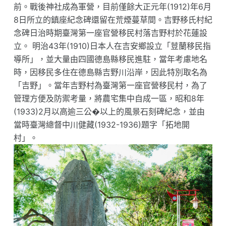
前。戰後神社成為軍營，目前僅餘大正元年(1912)年6月
8日所立的鎮座紀念碑還留在荒煙蔓草間。吉野移氏村紀
念碑日治時期臺灣第一座官營移民村落吉野村於花蓮設
立。 明治43年(1910)日本人在吉安鄉設立「荳蘭移民指
導所」，並大量由四國德島縣移民進駐，當年考慮地名
時，因移民多住在德島縣吉野川沿岸，因此特別取名為
「吉野」。當年吉野村為臺灣第一座官營移民村，為了
管理方便及防禦考量，將農宅集中自成一區，昭和8年
(1933)2月以高逾三公�以上的風景石刻碑紀念，並由
當時臺灣總督中川健藏(1932-1936)題字「拓地開
村」。