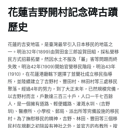
花蓮吉野開村記念碑古蹟
歷史
花蓮的吉安地區，是臺灣最早引入日本移民的地區之
一。明治32年(1899)由賀田金三郎設賀田組，採私營移
民方式招募拓墾，然因水土不服及「蕃」害等問題而終
失敗。明治42年(1909)開始官營移民階段，明治43年
(1910)，在花蓮港廳轄下選擇了荳蘭社成立移民指導
所，並陸續建立了吉野村、豐田村、林田村等三處移民
聚落。經過4年的努力，到了大正末年，已然規模完備，
以吉野村而言，戶數達三百三十戶，人口一千七百餘
人，是一個擁有道路、輕便鐵路、灌溉水圳、(吉野
圳)、醫療所、小學校、郵局、派出所等完備設施的移民
村。為了撫慰移民的精神，吉野、林田、豐田等三個移
民村在規劃之初除設有神社之外，並官方的布教所。按