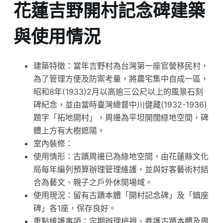
花蓮吉野開村記念碑建築
與使用情況
建築特徵：當年吉野村為台灣第一座官營移民村，
為了管理方便及防禦考量，將農宅集中自成一區，
昭和8年(1933)2月以高逾三公尺以上的風景石刻
碑紀念，並由當時臺灣總督中川健藏(1932-1936)
題字「拓地開村」，周邊為平坦開闊綠地空間，碑
體上方有大樹遮陽。
室內裝修：
使用情形：古蹟周邊已為綠地空間，由花蓮縣文化
局每年編列預算辦理管理維護，並與好客藝術村結
合為藝文、親子之戶外休閒場域。
使用現況：留有古蹟本體「開村記念碑」及「鎮座
碑」各1座，保存良好。
重點維護事項：定期辦理檢視、養護古蹟本體及周