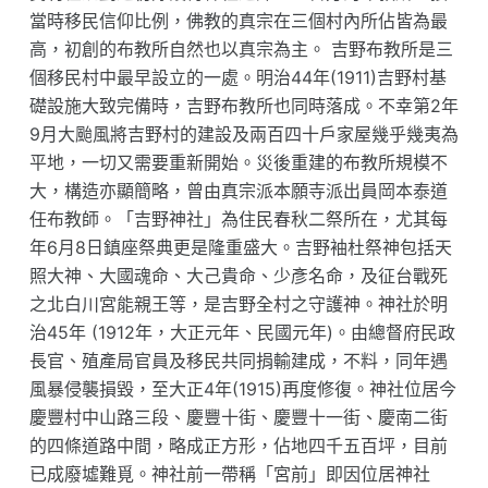
當時移民信仰比例，佛教的真宗在三個村內所佔皆為最
高，初創的布教所自然也以真宗為主。 吉野布教所是三
個移民村中最早設立的一處。明治44年(1911)吉野村基
礎設施大致完備時，吉野布教所也同時落成。不幸第2年
9月大颱風將吉野村的建設及兩百四十戶家屋幾乎幾夷為
平地，一切又需要重新開始。災後重建的布教所規模不
大，構造亦顯簡略，曾由真宗派本願寺派出員岡本泰道
任布教師。「吉野神社」為住民春秋二祭所在，尤其每
年6月8日鎮座祭典更是隆重盛大。吉野袖杜祭神包括天
照大神、大國魂命、大己貴命、少彥名命，及征台戰死
之北白川宮能親王等，是吉野全村之守護神。神社於明
治45年 (1912年，大正元年、民國元年)。由總督府民政
長官、殖產局官員及移民共同捐輸建成，不料，同年遇
風暴侵襲損毀，至大正4年(1915)再度修復。神社位居今
慶豐村中山路三段、慶豐十街、慶豐十一街、慶南二街
的四條道路中間，略成正方形，佔地四千五百坪，目前
已成廢墟難覓。神社前一帶稱「宮前」即因位居神社