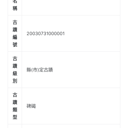
名
稱
古
蹟
20030731000001
編
號
古
蹟
縣(市)定古蹟
級
別
古
蹟
碑碣
類
型