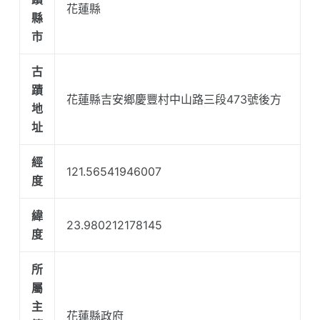
花蓮縣
縣
市
古
蹟
花蓮縣吉安鄉慶豐村中山路三段473號後方
地
址
經
121.56541946007
度
緯
23.980212178145
度
所
屬
主
花蓮縣政府