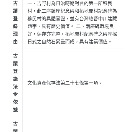
古
一、吉野村為日治時期對台的第一所移民
蹟
村，此二座鎮座紀念碑和拓地開村記念碑為
登
移民村的具體實證，並有台灣總督中川建藏
錄
題字，具有歷史價值。 二、兩座碑環境良
理
好，保存亦完整，拓地開村紀念碑之碑座採
由
日式之自然石累疊而成，具有建築價值。
古
蹟
登
錄
文化資產保存法第二十七條第一項。
法
令
依
據
古
蹟