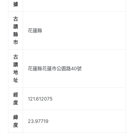
據
古
蹟
花蓮縣
縣
市
古
蹟
花蓮縣花蓮市公園路40號
地
址
經
121.612075
度
緯
23.97719
度