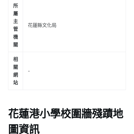
所
屬
主
花蓮縣文化局
管
機
關
相
關
-
網
站
花蓮港小學校圍牆殘蹟地
圖資訊