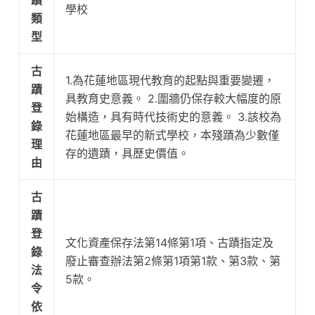
蹟
學校
類
型
古
1.為花蓮地區現代教育的起點與重要變遷，
蹟
具教育史意義。 2.圍牆仍保存較大幅度的原
登
始構造，具有時代技術史的意義。 3.該校為
錄
花蓮地區最早的新式學校，本殘蹟為少數僅
理
存的遺蹟，具歷史價值。
由
古
蹟
登
文化資產保存法第14條第1項、古蹟指定及
錄
廢止審查辦法第2條第1項第1款、第3款、第
法
5款。
令
依