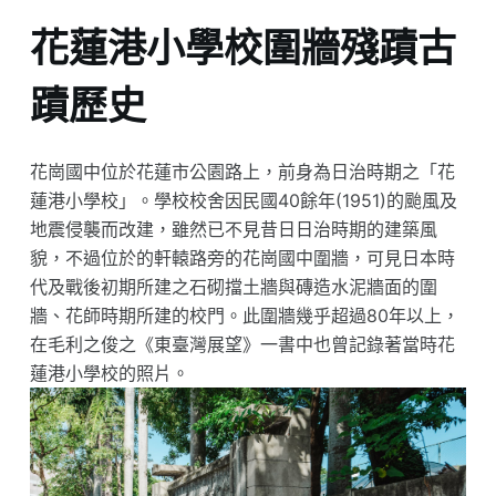
花蓮港小學校圍牆殘蹟古
蹟歷史
花崗國中位於花蓮市公園路上，前身為日治時期之「花
蓮港小學校」。學校校舍因民國40餘年(1951)的颱風及
地震侵襲而改建，雖然已不見昔日日治時期的建築風
貌，不過位於的軒轅路旁的花崗國中圍牆，可見日本時
代及戰後初期所建之石砌擋土牆與磚造水泥牆面的圍
牆、花師時期所建的校門。此圍牆幾乎超過80年以上，
在毛利之俊之《東臺灣展望》一書中也曾記錄著當時花
蓮港小學校的照片。