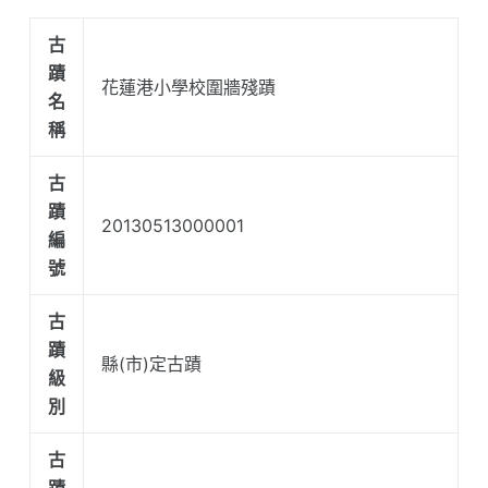
古
蹟
花蓮港小學校圍牆殘蹟
名
稱
古
蹟
20130513000001
編
號
古
蹟
縣(市)定古蹟
級
別
古