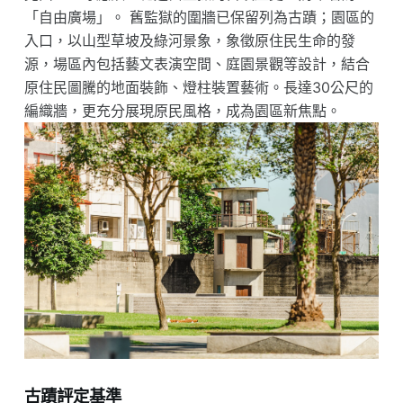
「自由廣場」。 舊監獄的圍牆已保留列為古蹟；園區的
入口，以山型草坡及綠河景象，象徵原住民生命的發
源，場區內包括藝文表演空間、庭園景觀等設計，結合
原住民圖騰的地面裝飾、燈柱裝置藝術。長達30公尺的
編織牆，更充分展現原民風格，成為園區新焦點。
古蹟評定基準