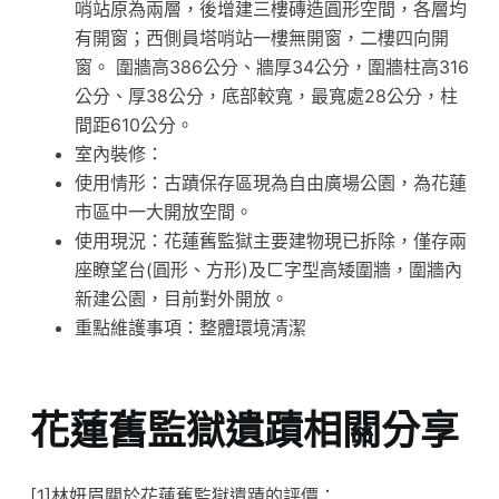
哨站原為兩層，後增建三樓磚造圓形空間，各層均
有開窗；西側員塔哨站一樓無開窗，二樓四向開
窗。 圍牆高386公分、牆厚34公分，圍牆柱高316
公分、厚38公分，底部較寬，最寬處28公分，柱
間距610公分。
室內裝修：
使用情形：古蹟保存區現為自由廣場公園，為花蓮
市區中一大開放空間。
使用現況：花蓮舊監獄主要建物現已拆除，僅存兩
座瞭望台(圓形、方形)及ㄈ字型高矮圍牆，圍牆內
新建公園，目前對外開放。
重點維護事項：整體環境清潔
花蓮舊監獄遺蹟相關分享
[1]林妍眉關於花蓮舊監獄遺蹟的評價：