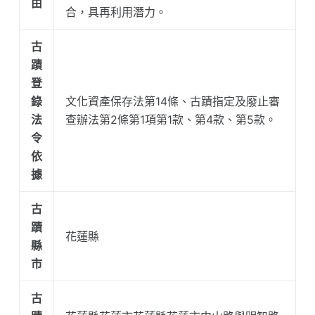
由
合，具再利用潛力。
古
蹟
登
錄
文化資產保存法第14條、古蹟指定及廢止審
法
查辦法第2條第1項第1款、第4款、第5款。
令
依
據
古
蹟
花蓮縣
縣
市
古