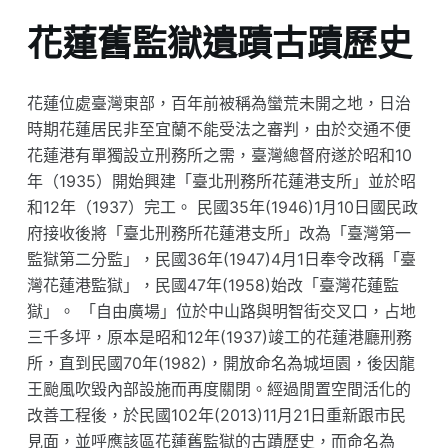
花蓮舊監獄遺蹟古蹟歷史
花蓮位處臺灣東部，百年前被稱為蠻荒未開之地，日治
時期花蓮居民非至宜蘭不能受法之審判，由於交通不便
花蓮港有單獨設立刑務所之需，臺灣總督府遂於昭和10
年（1935）開始興建「臺北刑務所花蓮港支所」並於昭
和12年（1937）完工。 民國35年(1946)1月10日國民政
府接收後將「臺北刑務所花蓮港支所」改為「臺灣第一
監獄第二分監」，民國36年(1947)4月1日奉令改稱「臺
灣花蓮港監獄」，民國47年(1958)始改「臺灣花蓮監
獄」。 「自由廣場」位於中山路與明智街交叉口，占地
三千多坪，原本是昭和12年(1937)竣工的花蓮港廳刑務
所，直到民國70年(1982)，開放命名為城垣園，後因龍
王颱風吹毀內部設施而再度關閉。經過閒置空間活化的
改善工程後，於民國102年(2013)11月21日重新跟市民
見面，並呼應該區花蓮舊監獄的古蹟歷史，而命名為