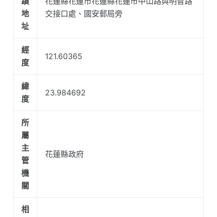
蹟
花蓮縣花蓮市花蓮縣花蓮市中山路與明智路
地
交接口處、國安郵局旁
址
經
121.60365
度
緯
23.984692
度
所
屬
主
花蓮縣政府
管
機
關
相