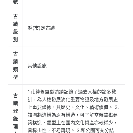
號
古
蹟
縣(市)定古蹟
級
別
古
蹟
其他設施
類
型
1.花蓮舊監獄遺蹟記錄了過去人權的諸多教
古
訓，為人權發展演化重要物證及地方發展史
蹟
上重要證據，具歷史、文化、藝術價值。 2.
登
該圍牆遺構為原有構造，可了解當時監獄建
錄
築構造，類型上在國內文化資產亦較稀少，
理
具稀少性，不易再現。 3.和公園可充分結