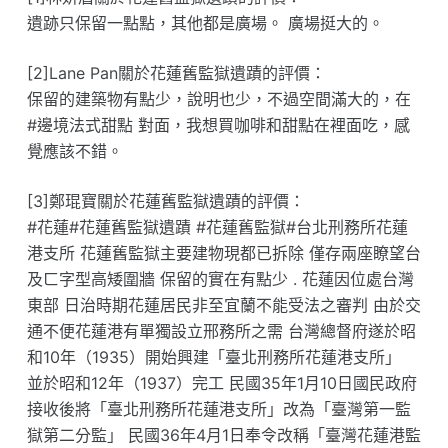
遺跡只保留一點點，其他都是廣場。 廣場挺大的。
[2]Lane Pan關於花蓮舊監獄遺蹟的評價：
保留的建築物有點少，說明也少，不過空間滿大的，在
#邊境法式甜點 對面，我想買咖啡和甜點在裡面吃，感
覺應該不錯。
[3]鄭琨寶關於花蓮舊監獄遺蹟的評價：
#花蓮#花蓮舊監獄遺蹟 #花蓮舊監獄#台北刑務所花蓮
港支所 花蓮舊監獄主要建物現都已拆除 僅存兩座瞭望台
及ㄈ字型高矮圍牆 保留的實在有點少 . 花蓮因位處台灣
東部 日治時期花蓮居民非至宜蘭不能受法之審判 由於交
通不便花蓮港有單獨設立邢務所之需 台灣總督府遂於昭
和10年（1935）開始興建「臺北刑務所花蓮港支所」
並於昭和12年（1937）完工 民國35年1月10日國民政府
接收後將「臺北刑務所花蓮港支所」改為「臺灣第一監
獄第二分監」 民國36年4月1日奉令改稱「臺灣花蓮港監