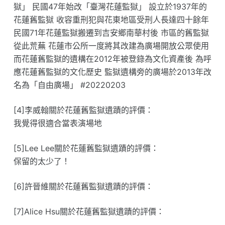
獄」 民國47年始改「臺灣花蓮監獄」 設立於1937年的
花蓮舊監獄 收容重刑犯與花東地區受刑人長達四十餘年
民國71年花蓮監獄搬遷到吉安鄉南華村後 市區的舊監獄
從此荒蕪 花蓮市公所一度將其改建為廣場開放公眾使用
而花蓮舊監獄的遺構在2012年被登錄為文化資產後 為呼
應花蓮舊監獄的文化歷史 監獄遺構旁的廣場於2013年改
名為「自由廣場」 #20220203
[4]李威翰關於花蓮舊監獄遺蹟的評價：
我覺得很適合當表演場地
[5]Lee Lee關於花蓮舊監獄遺蹟的評價：
保留的太少了！
[6]許晉維關於花蓮舊監獄遺蹟的評價：
[7]Alice Hsu關於花蓮舊監獄遺蹟的評價：