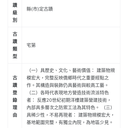
蹟
縣(市)定古蹟
級
別
古
蹟
宅第
類
型
（一）具歷史、文化、藝術價值： 建築物規
古
模宏大，完整反映僑鄉時代之重要經點之
蹟
作。其構造與裝飾仍具藝術與較高工藝。
登
（二）各時代表現地方營造技術流派特色
錄
者： 反應20世紀初期洋樓建築營建技術，
理
內部具多層次之防禦工法為其特色。 （三）
由
具稀少性，不易再現者： 建築物規模宏大，
基地範圍完整，有獨立內院，為地區少見。