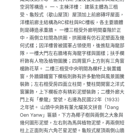
空洞等構造。 一、主棟洋樓： 建築主體為三榻
受、龜殼式（歇山屋頂）屋頂加上前廊磚坪屋面，
洋樓前廊主結構為RC樑柱與RC樓板，各主要牆體
則是磚造承重牆。 一樓三榻受外廊明間臺階於正
中，兩側立柱間為拱圈，拱圈邊有仿石泥塑面及幾
何式樣；因洋樓曾被國軍占領使用，後進駐海龍部
隊，一樓大門左右牆堵有海龍字樣與圖樣；扶手欄
杆飾有人物及植物圖騰；四周窗戶上方則有三角窗
楣飾花草。 二樓三榻受中央明間為欄杆上裝置鐵
窗，外牆鑄鐵窗下欄板則飾有許多動物與風景圖騰
裝飾；左右榻受房四面立柱間，雙柱間開窗之洋式
窗簾飾，上下欄板亦有精彩泥塑裝飾；二樓外廊大
門上有「豢龍」堂號，右邊為民國22年（1933）
之年號。 山頭中央飾有董允耀英文拼音「Dang
Oen Yanw」匾額，下方為椰子樹與兩側之大象與
幾何圖形泥塑，左右則為馬與植物泥塑，再兩側短
柱上正面則有六角芒星泥塑。龜殼式屋頂兩側山牆