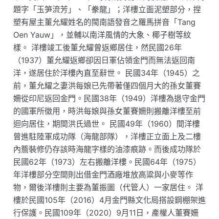
題字「玉笋流芳」、「豢龍」；洋樓立面泥塑部分，捏
塑有屋主董允耀姓名的閩南語發音之羅馬拼音「Tang
Oen Yauw」，並輔以南洋風情的大象、椰子樹等紋
樣。 洋樓竣工後董允耀曾返鄉居住，然民國26年
（1937）董允耀返鄉卻因日軍佔領金門而無法返回南
洋，遂居住於洋樓內直至辭世。 民國34年（1945）之
前，董允耀之妻洪每娘已先帶著僅四個月大的孫女董賽
姍從印尼返回金門。民國38年（1949）洋樓為退守金門
的國軍所徵用，時洪每娘與孫女董賽姍則搬離洋樓至前
迴向居住，期間洪氏過世。 民國49年（1960）間洋樓
曾進駐陸軍成功隊（海龍部隊），洋樓正立面上及二樓
內簷裝修仍存該時海龍字樣的油漆痕跡。而後成功隊於
民國62年（1973）左右搬離洋樓。民國64年（1975）
年洋樓部分空間則出借金門酒廠堆放高粱與小麥等作
物，爾後洋樓則主要為董振圖（代管人）一家居住。 洋
樓於民國105年（2016）4月金門縣文化局搭設鋼棚架進
行保護。民國109年（2020）9月11日，產權人董賽姍