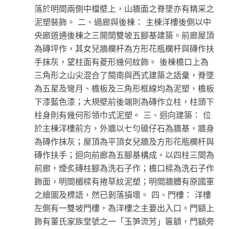
落於明間兩側中檔壁上，山牆面之脊墜亦有精采之
泥塑裝飾。 二、過廊與後棟： 主棟洋樓後側以中
央廊道通後棟之三開間雙坡五腳基建築。前廊屋頂
為磚坪作，其女兒牆欄杆為方形花瓶欄杆與磚作扶
手抹灰，望柱面有菱形幾何紋飾。 後棟檐口上為
三角形之山尖混合了閩南與西式建築之語彙，脊墜
為五星及彎月、檐板及三角形框線均為泥塑，檐板
下漆藍色漆；大規壁前後端則為磚作立柱，柱頭下
柱身則有幾何形領巾式泥塑。 三、迴向建築： 位
於主棟洋樓前方，外牆以七勻磉仔石為牆基，牆身
為磚作抹灰；屋頂為平頂女兒牆及方形花瓶欄杆與
磚作扶手；迴向前廊為五腳基構成，以四柱三間為
前廊，煙炙磚柱腳為洗石子作；檐口樑為洗石子作
飾面，明間楣樑有捲草紋泥塑；明間牆體有原國軍
之繪圖及標語，然已剝落損壞。 四、門樓： 洋樓
左側有一雙坡門樓，為洋樓之主要出入口。門額上
飾有董氏家族堂號之一「玉笋流芳」匾額，門額旁