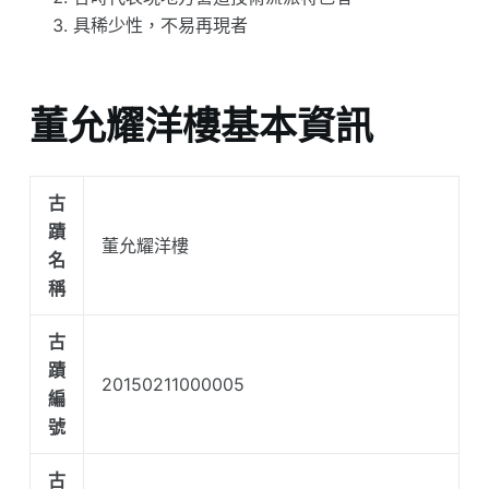
具稀少性，不易再現者
董允耀洋樓基本資訊
古
蹟
董允耀洋樓
名
稱
古
蹟
20150211000005
編
號
古