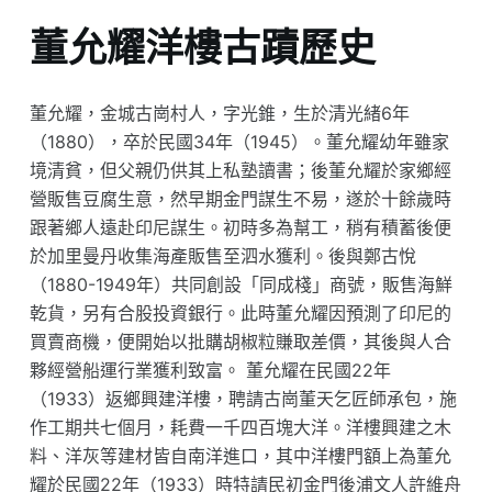
董允耀洋樓古蹟歷史
董允耀，金城古崗村人，字光錐，生於清光緒6年
（1880），卒於民國34年（1945）。董允耀幼年雖家
境清貧，但父親仍供其上私塾讀書；後董允耀於家鄉經
營販售豆腐生意，然早期金門謀生不易，遂於十餘歲時
跟著鄉人遠赴印尼謀生。初時多為幫工，稍有積蓄後便
於加里曼丹收集海產販售至泗水獲利。後與鄭古悅
（1880-1949年）共同創設「同成棧」商號，販售海鮮
乾貨，另有合股投資銀行。此時董允耀因預測了印尼的
買賣商機，便開始以批購胡椒粒賺取差價，其後與人合
夥經營船運行業獲利致富。 董允耀在民國22年
（1933）返鄉興建洋樓，聘請古崗董天乞匠師承包，施
作工期共七個月，耗費一千四百塊大洋。洋樓興建之木
料、洋灰等建材皆自南洋進口，其中洋樓門額上為董允
耀於民國22年（1933）時特請民初金門後浦文人許維舟