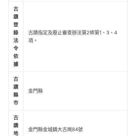
古
蹟
登
錄
古蹟指定及廢止審查辦法第2條第1、3、4
法
項。
令
依
據
古
蹟
金門縣
縣
市
古
蹟
金門縣金城鎮大古崗84號
地