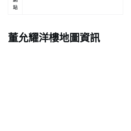
站
董允耀洋樓地圖資訊