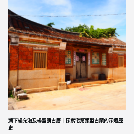
湖下楊允泡及楊盤讀古厝｜探索宅第類型古蹟的深遠歷
史