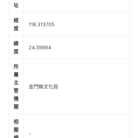
址
經
118.313705
度
緯
24.39984
度
所
屬
主
金門縣文化局
管
機
關
相
關
-
網