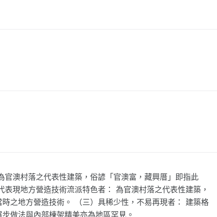
係為官澳村落之代表性建築，俗諺「官澳富，藏興厝」即指此
代表現地方營造技術流派特色者： 為官澳村落之代表性建築，
時之地方營造技術。 （三）具稀少性，不易再現者： 建築格
展步做法與內部棟架精美亦為地區罕見。