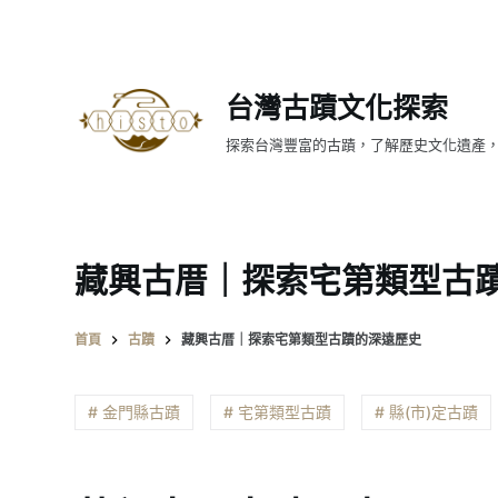
跳
至
主
台灣古蹟文化探索
要
內
探索台灣豐富的古蹟，了解歷史文化遺產
容
藏興古厝｜探索宅第類型古
首頁
古蹟
藏興古厝｜探索宅第類型古蹟的深遠歷史
# 金門縣古蹟
# 宅第類型古蹟
# 縣(市)定古蹟