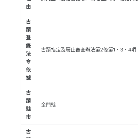
由
古
蹟
登
錄
古蹟指定及廢止審查辦法第2條第1、3、4項
法
令
依
據
古
蹟
金門縣
縣
市
古