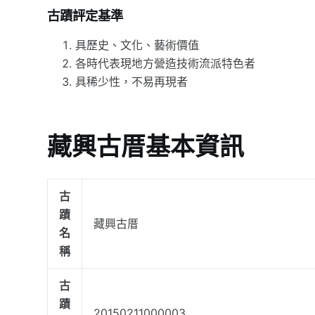
古蹟評定基準
具歷史、文化、藝術價值
各時代表現地方營造技術流派特色者
具稀少性，不易再現者
藏興古厝基本資訊
古
蹟
藏興古厝
名
稱
古
蹟
20150211000003