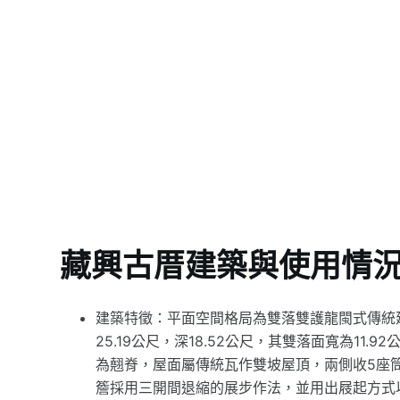
藏興古厝建築與使用情
建築特徵：平面空間格局為雙落雙護龍閩式傳統
25.19公尺，深18.52公尺，其雙落面寬為11.
為翹脊，屋面屬傳統瓦作雙坡屋頂，兩側收5座
簷採用三開間退縮的展步作法，並用出屐起方式