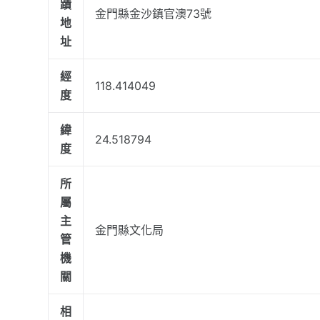
蹟
金門縣金沙鎮官澳73號
地
址
經
118.414049
度
緯
24.518794
度
所
屬
主
金門縣文化局
管
機
關
相