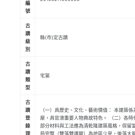
編
號
古
蹟
縣(市)定古蹟
級
別
古
蹟
宅第
類
型
古
蹟
（一）具歷史、文化、藝術價值： 本建築
登
屋，具官澳重要人物典故特色。 （二）各時
錄
部分材料與工法應為清乾隆建築風格，保留當
理
局完整（雙落雙護龍）為地區少見，後落大