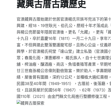
藏興古厝古蹟歷史
官澳藏興古厝始建於世居官澳楊氏宗族岑兜派下的第十七世
興建，經18、19世耿光、伯孔公，歷經十年才落成
與楊公亮節當年隱居官澳後，更名「允藏」，更有「藏富
十九日，卒於嘉慶16年（1811）一月二十九日，享
富，不但興建此雙落雙護龍宅邸，且熱心公益，仗義
興學，於官澳楊氏祠堂「達山堂」建立私塾（官澳國
眾；春風化雨，澤惠鄉梓。 楊氏族人，自十七世廣理
舖、榨油廠、釀酒廠、商店、魚塭養殖等產業，早期
廿三世裔孫楊公忠偉則勤儉致富，樂於助人，享壽期頤
繕，屋後曾有圍牆，深約12公尺，並種植大遍紅棗樹
民國38至40年間（1949-1951），古厝前、後落
住，且該房屋於民國56年（1967）、62年（1973
國110年（2021）由金門縣文化局進行整體修復工程