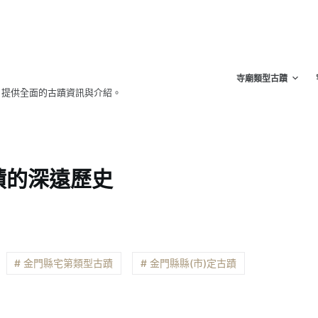
寺廟類型古蹟
，提供全面的古蹟資訊與介紹。
蹟的深遠歷史
# 金門縣宅第類型古蹟
# 金門縣縣(市)定古蹟