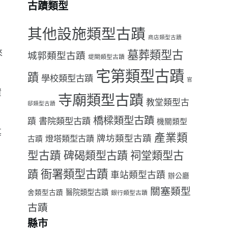
古蹟類型
其他設施類型古蹟
間
商店類型古蹟
來
墓葬類型古
城郭類型古蹟
堤閘類型古蹟
宅第類型古蹟
蹟
學校類型古蹟
官
資
寺廟類型古蹟
教堂類型古
邸類型古蹟
橋樑類型古蹟
書院類型古蹟
蹟
機關類型
其
產業類
牌坊類型古蹟
燈塔類型古蹟
古蹟
型古蹟
祠堂類型古
碑碣類型古蹟
。
衙署類型古蹟
蹟
車站類型古蹟
辦公廳
關塞類型
醫院類型古蹟
舍類型古蹟
銀行類型古蹟
古蹟
縣市