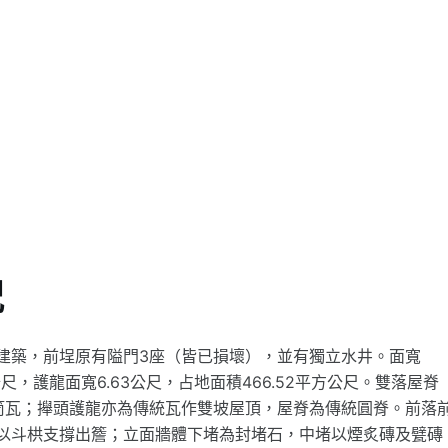
況
建築，前埕原有隘門3座（皆已損壞），並有獨立水井。面寬
92公尺，護龍面寬6.63公尺，占地面積466.52平方公尺。雙落屋脊
筒瓦；攑頭護龍亦為傳統瓦作雙坡屋頂，屋脊為傳統圓脊。前落
以斗栱支撐出簷；立面牆體下堵為封堵石，中堵以煙炙磚及甓磚