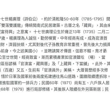
楊廣理（詩伯公），約於清乾隆50-60年（1785-1795）
此「雙落雙護龍」傳統閩南式民居建築。古厝之名「藏興」，其由
待興」之意寓。 十七世廣理公生於雍正13年（1735）二月二
年77歲。楊廣理為人誠信，勤勞樸實，中年經商有成，成為官澳首
疏財，濟弱扶傾，尤其對後代子孫教育非常重視，曾先後大力捐
小前身，今之述美國小），並聘請賢才傳道，弦歌不輟，育才綦
公至廿世間，經商致富，漸而累積產業如官澳鹽坵 （場）、當
地區俗諺稱「官澳富，藏興厝」及「上藏興，下當舖」。此外，
（百歲）又五，生前有「官澳員外」美稱。 大厝曾歷經多次修
，惜於日軍及國軍前後兩度拓建通往馬山道路，圍牆陸續遭拆除
廳，曾進駐國軍約一排兵力；民國60年（1971）尚有五、六戶族人居
）及68年（1979）進行局部修繕，其後族人陸續在外另築新居；民
。