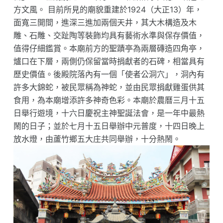
方文風。 目前所見的廟貌重建於1924（大正13）年，
面寬三開間，進深三進加兩個天井，其大木構造及木
雕、石雕、交趾陶等裝飾均具有藝術水準與保存價值，
值得仔細鑑賞。本廟前方的聖蹟亭為兩層磚造四角亭，
爐口在下層，兩側仍保留當時捐獻者的石碑，相當具有
歷史價值。後殿院落內有一個「使者公洞穴」，洞內有
許多大錦蛇，被民眾稱為神蛇，並由民眾捐獻雞蛋供其
食用，為本廟增添許多神奇色彩。本廟於農曆三月十五
日舉行遊境，十六日慶祝主神聖誕法會，是一年中最熱
鬧的日子；並於七月十五日舉辦中元普度，十四日晚上
放水燈，由蘆竹鄉五大庄共同舉辦，十分熱鬧。