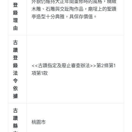
外貌仍維持大正年間重修時的風格，精緻
登
木雕、石雕與交趾陶作品，廟埕上的聖蹟
錄
亭造型十分典雅，具保存價值。
理
由
古
蹟
登
錄
<<古蹟指定及廢止審查辦法>>第2條第1
法
項第1款
令
依
據
古
蹟
桃園市
縣