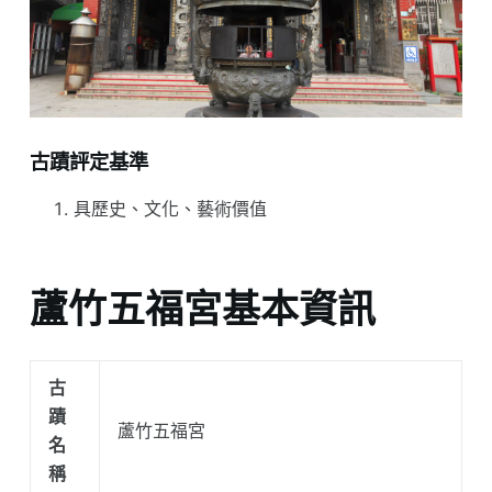
古蹟評定基準
具歷史、文化、藝術價值
蘆竹五福宮基本資訊
古
蹟
蘆竹五福宮
名
稱