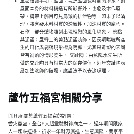
重點維護事項：屋面：現況屋面長時期的滲水，對
屋面本身的材料構造有所影響外，也危及木作屋
架，構架上觸目可見鳥類的排泄物等，如未予以清
理，將有礙木料材質的透氣性，加速材質的腐朽。
石作：部分壁堵雕刻出現輕微的風化現象。 剪黏
與泥塑：屋脊上的剪黏泥塑裝飾，因長期曝曬所產
生的風化與剝落現象極為明顯，尤其是雕塑的表層
皆有剝落的情形發生。 交趾陶：由蘇陽水先生所
做的交趾陶具有相當大的保存價值，近年交趾陶表
層加塗漆飾的破壞，應設法予以去漆處理。
蘆竹五福宮相關分享
[1]Hsin關於蘆竹五福宮的評價：
香火鼎盛，全台9大超靈驗財神廟之一， 過年期間跟家
人一起來這邊，祈求一年財源廣進，生意興隆，闔家平