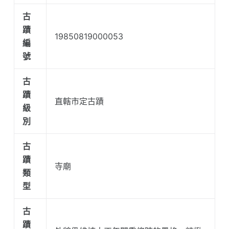
古
蹟
19850819000053
編
號
古
蹟
直轄市定古蹟
級
別
古
蹟
寺廟
類
型
古
蹟