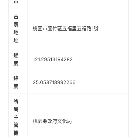
市
古
蹟
桃園市蘆竹區五福里五福路1號
地
址
經
121.29513194282
度
緯
25.053718992266
度
所
屬
主
桃園縣政府文化局
管
機