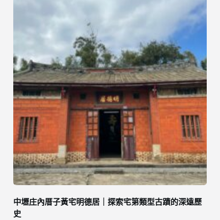
中壢庄內厝子黃宅明德居｜探索宅第類型古蹟的深遠歷
史