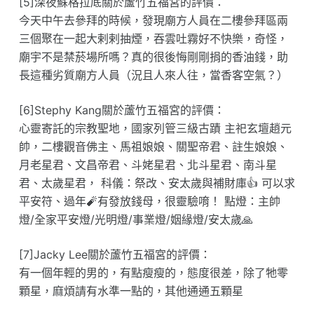
[5]深夜蘇格拉底關於蘆竹五福宮的評價：
今天中午去參拜的時候，發現廟方人員在二樓參拜區兩
三個聚在一起大剌剌抽煙，吞雲吐霧好不快樂，奇怪，
廟宇不是禁菸場所嗎？真的很後悔剛剛捐的香油錢，助
長這種劣質廟方人員（況且人來人往，當香客空氣？）
[6]Stephy Kang關於蘆竹五福宮的評價：
心靈寄託的宗教聖地，國家列管三級古蹟 主祀玄壇趙元
帥，二樓觀音佛主、馬祖娘娘、關聖帝君、註生娘娘、
月老星君、文昌帝君、斗姥星君、北斗星君、南斗星
君、太歲星君， 科儀：祭改、安太歲與補財庫👍 可以求
平安符、過年🧨有發放錢母，很靈驗唷！ 點燈：主帥
燈/全家平安燈/光明燈/事業燈/姻緣燈/安太歲🙏
[7]Jacky Lee關於蘆竹五福宮的評價：
有一個年輕的男的，有點瘦瘦的，態度很差，除了牠零
顆星，麻煩請有水準一點的，其他通通五顆星