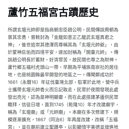
蘆竹五福宮古蹟歷史
所謂玄壇元帥即是指商朝忠臣趙公明，民間傳說周朝為
褒其忠勇，曾敕封為「金龍如意正乙龍武玄壇真君之
神」，後世追崇其德澤而尊稱其為「玄壇元帥爺」，由
於蒙神庇佑而四境平安，遂加封稱為「開臺元帥」。傳
說趙公明長於蓄財，好濟眾苦，故民間也尊之為財神。
蘆竹鄉五福村虎頭山一帶，早期為平埔族南崁社的居住
地，也是桃園縣最早開發的地區之一。傳聞鄭成功於
1661（永曆16）年征伐臺灣北部，駐軍於此地，營中兵
士攜帶玄壇元帥香火而忘記取走，民眾於夜間發現此處
發出亮光，認為是神明顯靈，而在此處搭建茅廬供民眾
瞻拜，信徒日增，直到1745（乾隆10）年才改建廟宇，
稱為「玄壇廟」或「元帥廟」。本廟在多次修建下，規
模逐漸擴充，1867（同治6）年再度改建，改稱「五福
宮」，並在廟前建立聖蹟亭，以彰顯惜字美德並增進地