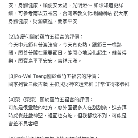
安，身體健康，順便安太歲，光明燈～ 如想知道更詳
細，可參考南崁五福宮，台灣宗教文化地圖網站 祝大家
身體健康，財源廣進，闔家平安
[2]彥慶何關於蘆竹五福宮的評價：
今天中元節有普渡法會，今天真炎熱，跟節日一樣熱
鬧，願善普薩在重要節日，能開心地渡化超生，離苦得
樂，願寶島平平安安，吉祥元滿。
[3]Po-Wei Tseng關於蘆竹五福宮的評價：
國家列管三級古蹟 主祀武財神玄壇元帥 非常值得來參拜
[4]榮（榮榮）關於蘆竹五福宮的評價：
可能是很靈驗的地方，廟外面很多人在刮刮樂，進去拜
時感覺莊嚴神聖，裡面也有蛇，但我都找不到，可能是
害羞不見客吧