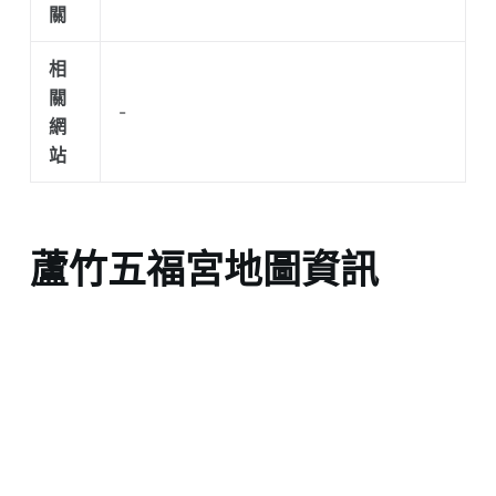
關
相
關
-
網
站
蘆竹五福宮地圖資訊