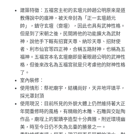
建築特徵：五福宮主祀的玄壇元帥趙公明原來是道
教傳說中的瘟神，被天帝封為「正一玄壇趙元
帥」，鎮守玄壇（齋壇），因此也具有武神性格。
但是到了宋朝之後，民間將他的功能擴大為武財
神，說他手下轄有招寶天尊、納珍天尊、招財使
者、利市仙官等四正神，合稱五路財神，也稱為五
福神。五福宮本名玄壇廟即是著眼趙公明的武神性
格，但後來改名為五福宮就是只考慮他的財神性格
了。
室內裝修：
使用情形：祭祀廟宇，結構尚好，天井地坪填平，
採光罩封頂
使用現況：目前所見的外貌大體上仍然維持著大正
年間重修時的風格，有精緻的木雕、石雕與交趾陶
作品，廟埕上的聖蹟亭造型十分典雅，附近環境幽
美，時至今日仍不失為北臺的勝景之一。