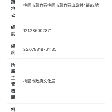
蹟
桃園市蘆竹區桃園市蘆竹區山鼻村4鄰92號
地
址
經
121.286002871
度
緯
25.078818761135
度
所
屬
主
桃園市政府文化局
管
機
關
相