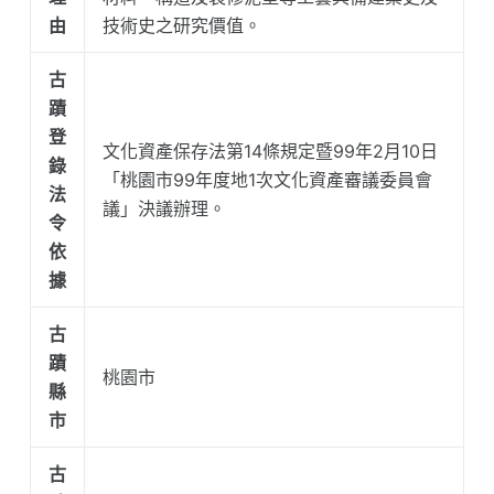
由
技術史之研究價值。
古
蹟
登
文化資產保存法第14條規定暨99年2月10日
錄
「桃園市99年度地1次文化資產審議委員會
法
議」決議辦理。
令
依
據
古
蹟
桃園市
縣
市
古