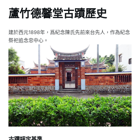
蘆竹德馨堂古蹟歷史
建於西元1898年，爲紀念陳氏先前來台先人，作為紀念
祭祀追念忠中心。
古蹟評定基準