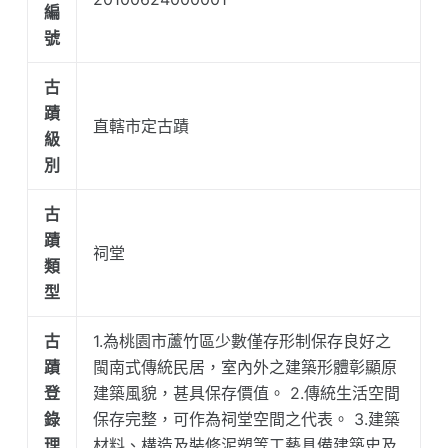
編
號
古
蹟
直轄市定古蹟
級
別
古
蹟
祠堂
類
型
古
1.為桃園市蘆竹區少數僅存形制保存良好之
蹟
閩南式傳統民居，室內外之建築形體彰顯原
登
建築風貌，甚具保存價值。 2.傳統生活空間
錄
保存完整，可作為祠堂空間之代表。 3.建築
理
材料、構造及裝修泥塑等工藝具備建築史及