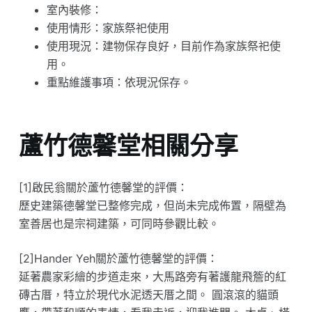
室內裝修：
使用情形：家族祭祀使用
使用現況：建物保存良好，目前作為家族祭祀使
用。
重點維護事項：依現況保存。
蘆竹德馨堂相關分享
[1]啟民翁關於蘆竹德馨堂的評價：
歷史建築德馨堂已整修完成，但尚未完成佈置，隔壁為
室善居也是宗祠建築，可同時參觀比較。
[2]Hander Yeh關於蘆竹德馨堂的評價：
延著農家彩繪的步道走來，大馬路旁有著護龍飛簷的紅
磚古厝，特立於現代水泥透天厝之間。 圓滾滾的貓頭