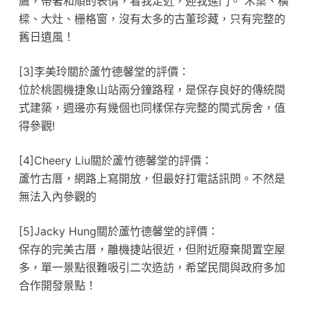
鷹，帶著和順的表情，看我走近，迎我進門。 木桌、橫
樑、大灶、栅格窗，沒有太多的古董珍藏，只有完整的
舊日遺風！
[3]李美玲關於蘆竹德馨堂的評價：
位於桃園機捷象山站兩分鐘路程，是保存良好的傳統閩
式建築，週邊亦有幾個也同樣保存完整的閩式房舍，值
得參觀!
[4]Cheery Liu關於蘆竹德馨堂的評價：
蘆竹古厝，網路上寫開放，但最好打電話訊問。不然是
無法入內參觀的
[5]Jacky Hung關於蘆竹德馨堂的評價：
保存的完美古厝，離機捷站很近，但附近廢棄閒置空屋
多，單一景點很難吸引二次造訪，希望民間與政府多加
合作開發景點！