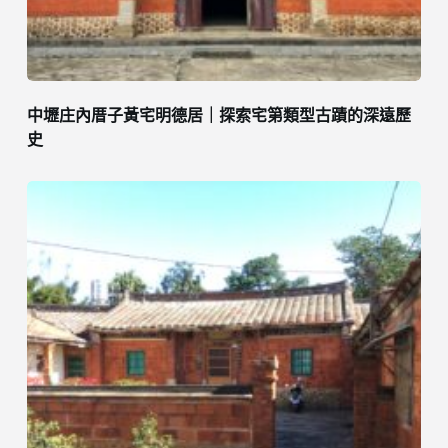
中壢庄內厝子黃宅明德居｜探索宅第類型古蹟的深遠歷
史