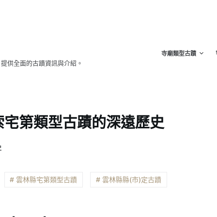
寺廟類型古蹟
，提供全面的古蹟資訊與介紹。
索宅第類型古蹟的深遠歷史
史
# 雲林縣宅第類型古蹟
# 雲林縣縣(市)定古蹟