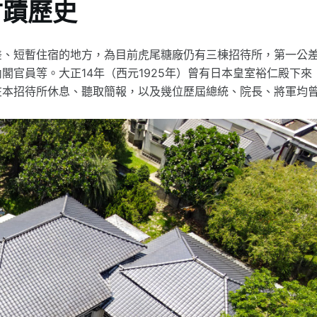
古蹟歷史
差、短暫住宿的地方，為目前虎尾糖廠仍有三棟招待所，第一公
官員等。大正14年（西元1925年）曾有日本皇室裕仁殿下來
在本招待所休息、聽取簡報，以及幾位歷屆總統、院長、將軍均