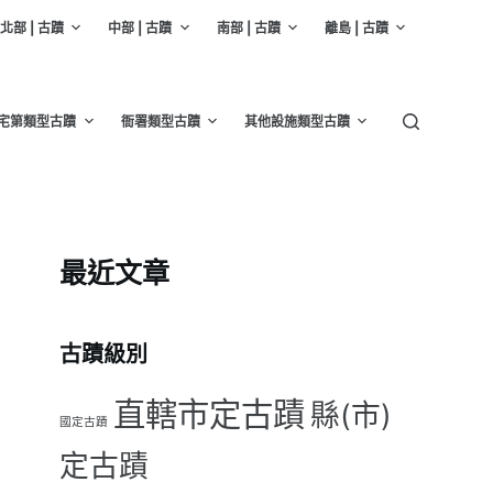
北部 | 古蹟
中部 | 古蹟
南部 | 古蹟
離島 | 古蹟
宅第類型古蹟
衙署類型古蹟
其他設施類型古蹟
最近文章
古蹟級別
直轄市定古蹟
縣(市)
國定古蹟
定古蹟