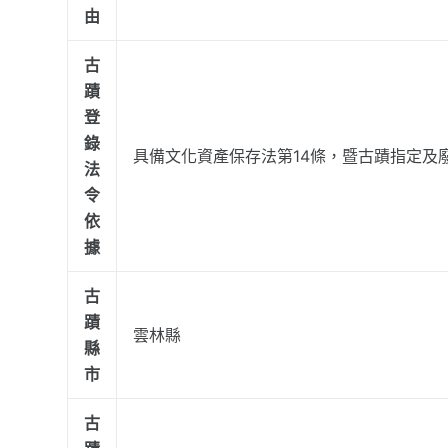
由
古
蹟
登
錄
具備文化資產保存法第14條，暨古蹟指定及廢
法
令
依
據
古
蹟
雲林縣
縣
市
古