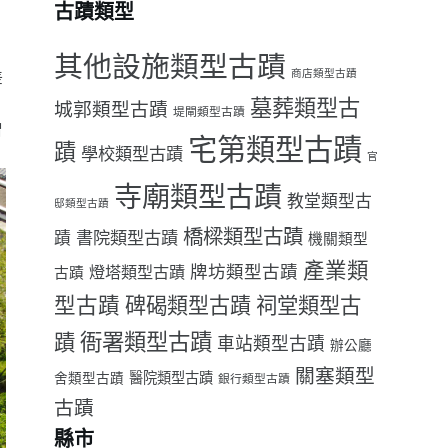
古蹟類型
其他設施類型古蹟
差
商店類型古蹟
墓葬類型古
城郭類型古蹟
堤閘類型古蹟
曾
宅第類型古蹟
蹟
學校類型古蹟
官
寺廟類型古蹟
教堂類型古
邸類型古蹟
橋樑類型古蹟
書院類型古蹟
蹟
機關類型
產業類
牌坊類型古蹟
燈塔類型古蹟
古蹟
型古蹟
祠堂類型古
碑碣類型古蹟
衙署類型古蹟
蹟
車站類型古蹟
辦公廳
關塞類型
醫院類型古蹟
舍類型古蹟
銀行類型古蹟
古蹟
縣市