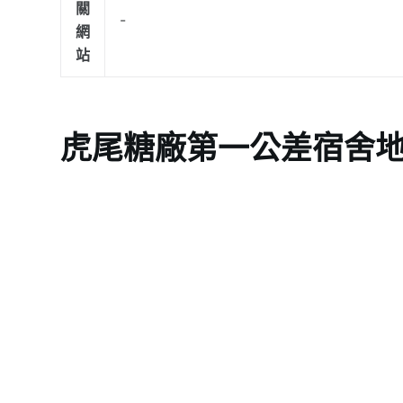
關
-
網
站
虎尾糖廠第一公差宿舍