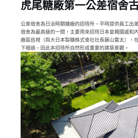
虎尾糖廠第一公差宿舍
公差宿舍為日治時期糖廠的招待所，平時提供員工出
宿舍為最高級的一間，主要用來招待日本皇親國戚和內閣
廠區巡視（與大日本製糖株式會社社長藤山雷太），
下褟過，因此本招待所自然形成重要的建築景觀。