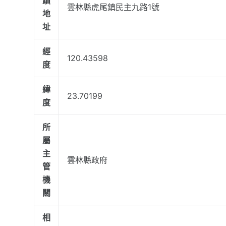
蹟
雲林縣虎尾鎮民主九路1號
地
址
經
120.43598
度
緯
23.70199
度
所
屬
主
雲林縣政府
管
機
關
相