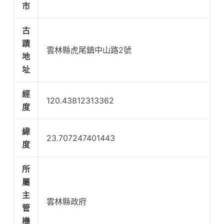
市
古
蹟
雲林縣虎尾鎮中山路2號
地
址
經
120.43812313362
度
緯
23.707247401443
度
所
屬
主
雲林縣政府
管
機