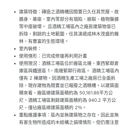
建築特徵：磚造之酒精槽因閒置已久任其荒廢，故
牆身、基座、室內等部分有塌陷、崩裂、植物盤據
等中度破壞。 且酒精工場區內之廠房建築物皆已
拆除，剩餘的土地範圍，任其演遞成林木茂盛的雜
林，有豐富的生態環境。
室內裝修：
使用情形：已完成修復再利用計畫
使用現況：酒精工場區位於廠區北邊，東西緊鄰倉
庫區與鐵道區 1，南邊緊鄰行政區。 酒精工場區內
僅有 2 棟建物，因酒精生產工場之廠房已全面拆
除，現存建物為閒置並已報廢之酒精槽。以建築面
積來看，廠區總建築面積約為 50,161.86平方公
尺，酒精工場區剩餘建築面積約為 940.2 平方公
尺，僅佔廠區總建築面積的 2％。
重點維護事項：區內並無建築物之存在，因此並無
有害生物所造成的木結構之損壞情形，但仍需注意