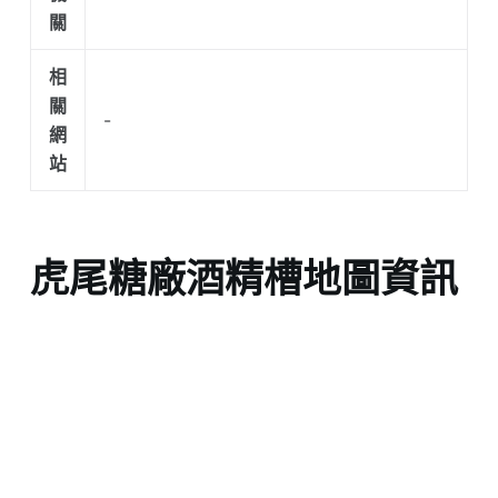
關
相
關
-
網
站
虎尾糖廠酒精槽地圖資訊