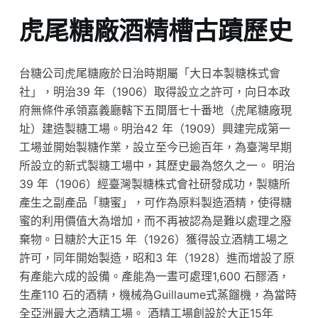
虎尾糖廠酒精槽古蹟歷史
台糖公司虎尾糖廠於日治時期屬「大日本製糖株式會
社」，明治39 年（1906）取得設立之許可，向日本政
府無條件承領嘉義廳轄下五間厝七十番地（虎尾糖廠現
址）建造製糖工場。明治42 年（1909）興建完成第一
工場並開始製糖作業，設立至今已逾百年，為臺灣早期
所設立的新式製糖工場中，其歷史最為悠久之一。 明治
39 年（1906）經臺灣製糖株式會社研發成功，製糖所
產生之副產品「糖蜜」，可作為原料製造酒精，使得糖
蜜的利用價值大為增加，而不再被認為是難以處理之廢
棄物。日糖於大正15 年（1926）獲得設立酒精工場之
許可，同年開始製造，昭和3 年（1928）進而增設了原
有產能六成的設備。產能為一晝可處理1,600 石醪酒，
生產110 石的酒精，機械為Guillaume式蒸餾機，為當時
全亞洲最大之酒精工場。 酒精工場創設於大正15年