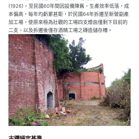
(1926)，至民國60年間因設備陳舊，生產效率低落，成
本偏高，每年均虧累甚鉅，於民國64年拆遷至新營副產
加工場，使原來極為壯觀的工場四支煙囪僅剩下目前的
二支，以及拆遷後僅存酒精工場之磚造儲存槽。
古蹟評定基準