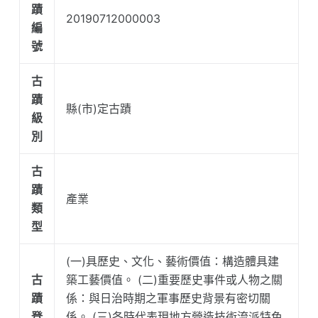
蹟
20190712000003
編
號
古
蹟
縣(市)定古蹟
級
別
古
蹟
產業
類
型
(一)具歷史、文化、藝術價值：構造體具建
古
築工藝價值。 (二)重要歷史事件或人物之關
蹟
係：與日治時期之軍事歷史背景有密切關
登
係。 (三)各時代表現地方營造技術流派特色