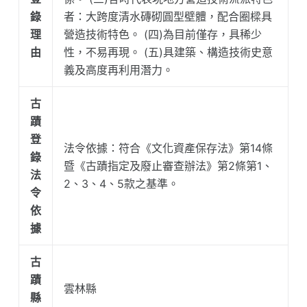
錄
者：大跨度清水磚砌圓型壁體，配合圈樑具
理
營造技術特色。 (四)為目前僅存，具稀少
由
性，不易再現。 (五)具建築、構造技術史意
義及高度再利用潛力。
古
蹟
登
法令依據：符合《文化資產保存法》第14條
錄
暨《古蹟指定及廢止審查辦法》第2條第1、
法
2、3、4、5款之基準。
令
依
據
古
蹟
雲林縣
縣