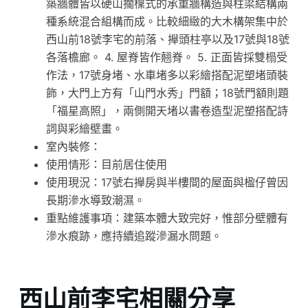
築牆體皆以硬山擱檁式的承重牆構造與柱梁結構兩
種系統混合組構而成。比較細緻的大木構架集中於
西山前18號李宅的前落、攑頭柱亭以及17號與18號
各落檐廊。 4. 屋脊皆作翹脊。 5. 正面皆採雙榻受
作法，17號身堵、水車堵多以彩繪搭配泥塑堵頭裝
飾，大門上方有「山門水秀」門額；18號門額則題
「福星高照」，兩側開天堵以書卷造型泥塑搭配詩
詞與彩繪壁畫。
室內裝修：
使用情形：目前居住使用
使用現況：17號右攑房與半樓間的屋面與楹仔曾因
長期滲水導致潮濕。
重點維護事項：建築本體大致完好，惟部分壁體有
滲水痕跡，應持續追蹤滲漏水問題。
西山前李宅相關分享