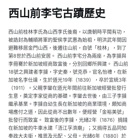
西山前李宅古蹟歷史
西山前桂林李氏為山西李氏後裔，以唐朝時平閩有功，
被誥封為輔順將軍的聖侯李武惠為始祖，明洪武年間因
避難移居金門山西，後遷往山前，自號「桂林」，到了
第8世於西山前安居。 西山前李宅分為兩座，為李撻與
李冊騫於新加坡經商致富後，分別回鄉所興建。 西山前
18號之興建者李撻，字史秦，號克恭，官名怡禮，在新
加坡名李仕達，生於道光19年（1839），卒於宣統3年
（1911）。父親李鑾在道光年間前往新加坡經營批發行
生意，奠定李家從商的基礎。李鑾去世後，由三子李撻
繼承基業。李撻自幼生長在新加坡的商業環境，頗知商
場應付之道，因此從商不出數年，便經營「金裕美號」
批發行而致富。 致富後的李撻，光緒2年（1876）捐錢
在新加坡的牛車水建「浯江孚濟廟」；又捐得五品同知
奉政大夫銜，推恩及元配、父母。光緒6年（1880）於