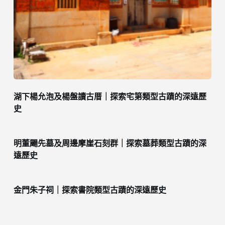
湖下楊允泡及楊盤讀古厝｜探索宅第類型古蹟的深遠歷
史
明董颺先墓及周邊摩崖石刻群｜探索墓葬類型古蹟的深
遠歷史
金門朱子祠｜探索書院類型古蹟的深遠歷史