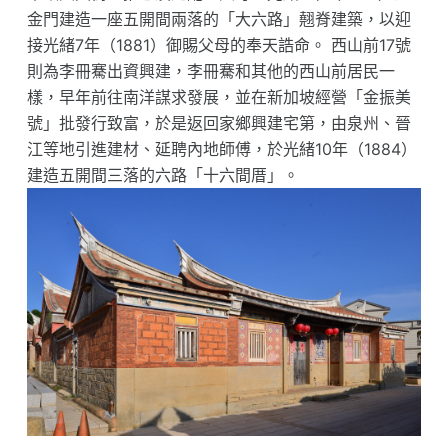
金門建造一座五開間兩落的「大六路」翹脊建築，以迎
接光緒7年（1881）御賜父母的奉天誥命。 西山前17號
則為李冊騫出資興建，李冊騫和其他的西山前居民一
樣，早年前往南洋謀求發展，並在新加坡經營「金振美
號」批發行致富，於是返回家鄉興建宅第，由泉州、晉
江等地引進建材、延聘內地師傅，於光緒10年（1884）
建造五開間三落的六路「十六間厝」。