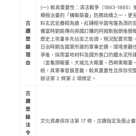
(一) 較具重要性：清法戰爭（1883-1885
積極治臺的「構礮築臺」防務政績之一，更
古
料玄武岩疊砌為牆，紅磚砌半圓穹窿為頂的
蹟
備當時劉銘傳向英國訂購的阿姆斯脫朗後膛礮（Ar
登
歷史上攻臺多先佔澎之佐證，現況配置完整
錄
日治時期及國軍所建的軍事史蹟，環境景觀也
理
爭後，採用當地材料及國外進口的鐵水泥所
由
（金龜頭礮臺、大城北大礮臺、西嶼東礮臺
統，具軍事發展意義，較具重要性且保存完整
辦法第 2 條第 2 項規定。
古
蹟
登
錄
文化資產保存法第 17 條、古蹟指定及廢止審
法
令