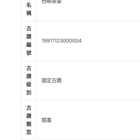
西嶼東臺
名
稱
古
蹟
19911123000004
編
號
古
蹟
國定古蹟
級
別
古
蹟
關塞
類
型