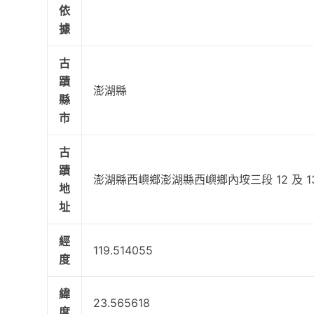
依
據
古
蹟
澎湖縣
縣
市
古
蹟
澎湖縣西嶼鄉澎湖縣西嶼鄉內垵三段 12 及 1
地
址
經
119.514055
度
緯
23.565618
度