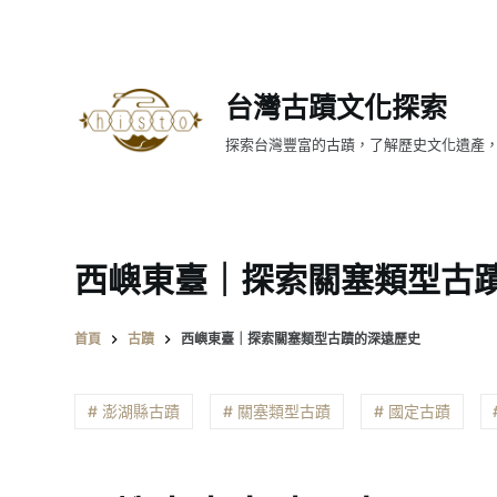
跳
至
主
台灣古蹟文化探索
要
內
探索台灣豐富的古蹟，了解歷史文化遺產
容
西嶼東臺｜探索關塞類型古
首頁
古蹟
西嶼東臺｜探索關塞類型古蹟的深遠歷史
# 澎湖縣古蹟
# 關塞類型古蹟
# 國定古蹟