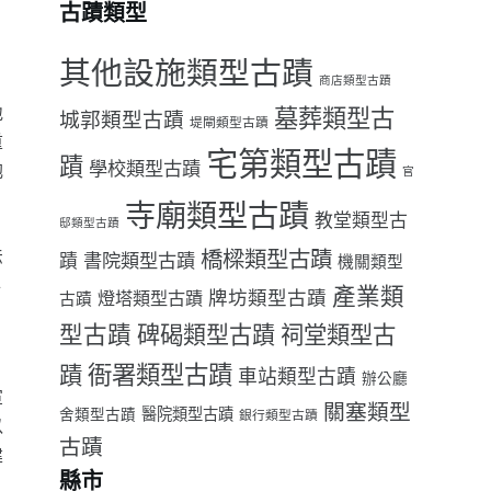
古蹟類型
其他設施類型古蹟
商店類型古蹟
地
墓葬類型古
城郭類型古蹟
堤閘類型古蹟
重
宅第類型古蹟
蹟
學校類型古蹟
砲
官
寺廟類型古蹟
教堂類型古
邸類型古蹟
法
橋樑類型古蹟
書院類型古蹟
蹟
機關類型
年
產業類
牌坊類型古蹟
燈塔類型古蹟
古蹟
型古蹟
祠堂類型古
碑碣類型古蹟
，
衙署類型古蹟
蹟
車站類型古蹟
辦公廳
軍
關塞類型
醫院類型古蹟
舍類型古蹟
銀行類型古蹟
以
古蹟
建
縣市