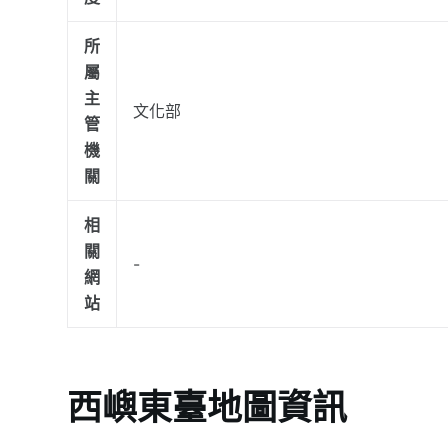
所
屬
主
文化部
管
機
關
相
關
-
網
站
西嶼東臺地圖資訊