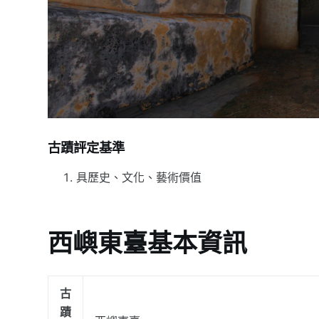
古蹟評定基準
具歷史、文化、藝術價值
西嶼東臺基本資訊
古
蹟