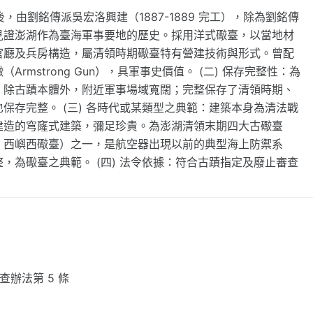
）後，由劉銘傳派吳宏洛興建（1887-1889 完工），除為劉銘傳
見證澎湖作為臺海軍事要地的歷史。採用洋式礮臺，以當地材
官廳及兵房構造，屬清領時期礮臺特有營建技術與形式。曾配
mstrong Gun），具軍事史價值。 (二) 保存完整性：為
，除古蹟本體外，附近軍事場域寬闊；完整保存了清領時期、
保存完整。 (三) 各時代或某類型之典範：建築本身為清法戰
建造的穹窿式建築，彌足珍貴。為澎湖清領末期四大古礮臺
、西嶼西礮臺）之一，是航空器出現以前的典型海上防禦系
，為礮臺之典範。 (四) 法令依據：符合古蹟指定及廢止審查
查辦法第 5 條