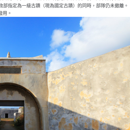
日經內政部指定為一級古蹟（現為國定古蹟）的同時，部隊仍未撤離。
撥用。