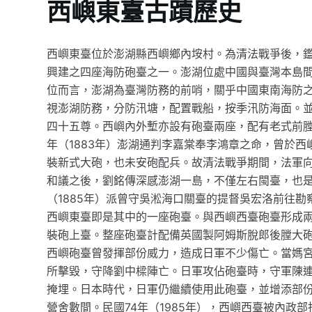
西嶼東臺古蹟歷史
西嶼東臺位於澎湖縣西嶼鄉內垵村。為清法戰爭後，鑑於
興建之四座海防砲臺之一。澎湖位處中國與臺灣本島
位而言，澎湖為臺灣防務的前哨，關乎中國東南海防
視澎湖防務，分防汛塘，配置戰船，按季汛防海面。
四十五尊。西嶼內外塹亦設有砲臺兩座，配有老式前
年（1883年）澎湖通判李嘉棠奉李鴻章之命，曾於
裝新式大砲，也未安砲配兵。故清法戰爭期間，法軍
和議之後，劉銘傳深感澎湖一島，不僅左右閩臺，也是
（1885年）派曾守吳淞海口關臺的提督吳宏洛前往勘
西嶼東臺即是其中的一座砲臺。與西嶼西臺砲臺形成兩
裝砲上臺。整座砲臺計配備英國製阿姆斯脫郎後膛大
西嶼砲臺曾發揮部份威力，造成日軍不少傷亡。當媽
所擊毀，守降劉中樑陣亡。日軍攻佔砲臺時，守軍陳
掩埋。日本時代，日軍仍繼續使用此砲臺，並增添部
營舍數間。民國74年（1985年），西嶼西臺被內