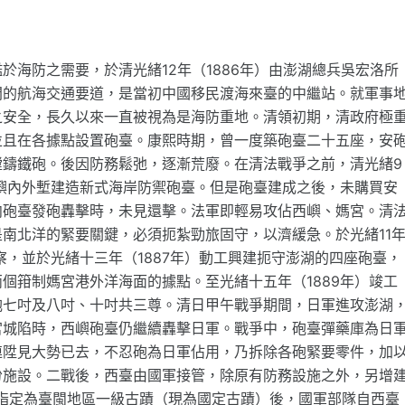
海防之需要，於清光緒12年（1886年）由澎湖總兵吳宏洛所
間的航海交通要道，是當初中國移民渡海來臺的中繼站。就軍事
之安全，長久以來一直被視為是海防重地。清領初期，清政府極
並且在各據點設置砲臺。康熙時期，曾一度築砲臺二十五座，安
膛鑄鐵砲。後因防務鬆弛，逐漸荒廢。在清法戰爭之前，清光緒9
西嶼內外塹建造新式海岸防禦砲臺。但是砲臺建成之後，未購買安
向砲臺發砲轟擊時，未見還擊。法軍即輕易攻佔西嶼、媽宮。清
南北洋的緊要關鍵，必須扼紮勁旅固守，以濟緩急。於光緒11
察，並於光緒十三年（1887年）動工興建扼守澎湖的四座砲臺，
個箝制媽宮港外洋海面的據點。至光緒十五年（1889年）竣工
砲七吋及八吋、十吋共三尊。清日甲午戰爭期間，日軍進攻澎湖
宮城陷時，西嶼砲臺仍繼續轟擊日軍。戰爭中，砲臺彈藥庫為日
連陞見大勢已去，不忍砲為日軍佔用，乃拆除各砲緊要零件，加
份施設。二戰後，西臺由國軍接管，除原有防務設施之外，另增
政部指定為臺閩地區一級古蹟（現為國定古蹟）後，國軍部隊自西臺