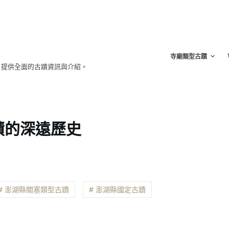
寺廟類型古蹟
，提供全面的古蹟資訊與介紹。
蹟的深遠歷史
# 澎湖縣關塞類型古蹟
# 澎湖縣國定古蹟