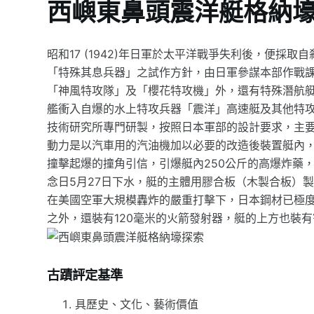
西嶼東鼻頭震洋艇格納
昭和17 (1942)年日軍於太平洋戰爭失利後，便採取自
「特殊其息兵器」之試作方針，由日軍參謀本部作戰
「神風特攻隊」及「櫻花特攻機」外，還有特殊潛航
艦衝入自爆的水上特攻兵器「震洋」高速艇及其他特攻兵器
技術研究所專門研製，按照日本軍部的設計要求，主要由
動力是以汽車用的汽油機加以必要的改造後裝置艇內，
撞擊起爆的撞角引信，引爆艇內250公斤的高爆炸藥
念日5月27日下水，艇的主體用膠合板（木製合板）
在美國空軍大規模轟炸的嚴重打擊下，日本鋼材已極度
之外，還裝有120毫米的火箭發射器，艇的上方也裝
古蹟評定基準
具歷史、文化、藝術價值