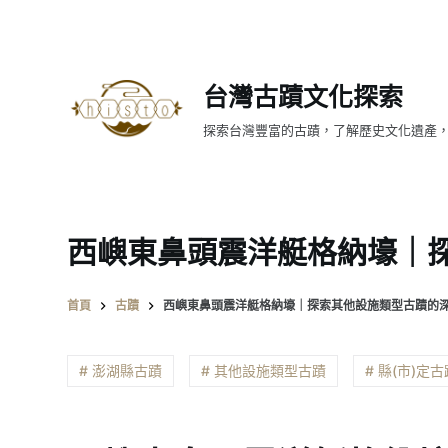
跳
至
主
台灣古蹟文化探索
要
內
探索台灣豐富的古蹟，了解歷史文化遺產
容
西嶼東鼻頭震洋艇格納壕｜
首頁
古蹟
西嶼東鼻頭震洋艇格納壕｜探索其他設施類型古蹟的
# 澎湖縣古蹟
# 其他設施類型古蹟
# 縣(市)定古