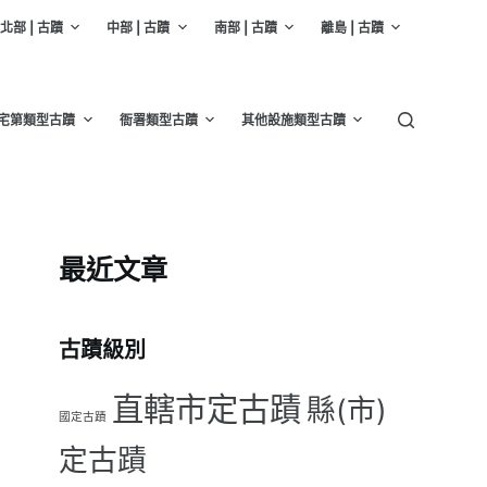
北部 | 古蹟
中部 | 古蹟
南部 | 古蹟
離島 | 古蹟
宅第類型古蹟
衙署類型古蹟
其他設施類型古蹟
最近文章
古蹟級別
直轄市定古蹟
縣(市)
國定古蹟
定古蹟