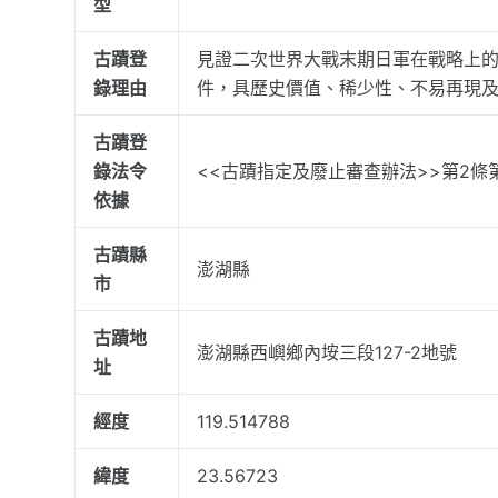
型
古蹟登
見證二次世界大戰末期日軍在戰略上
錄理由
件，具歷史價值、稀少性、不易再現
古蹟登
錄法令
<<古蹟指定及廢止審查辦法>>第2條第
依據
古蹟縣
澎湖縣
市
古蹟地
澎湖縣西嶼鄉內垵三段127-2地號
址
經度
119.514788
緯度
23.56723