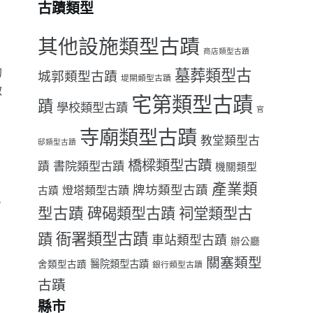
古蹟類型
其他設施類型古蹟
商店類型古蹟
的
墓葬類型古
城郭類型古蹟
堤閘類型古蹟
敵
宅第類型古蹟
蹟
學校類型古蹟
官
，
寺廟類型古蹟
教堂類型古
邸類型古蹟
橋樑類型古蹟
書院類型古蹟
蹟
機關類型
出
產業類
牌坊類型古蹟
燈塔類型古蹟
古蹟
此
型古蹟
祠堂類型古
碑碣類型古蹟
衙署類型古蹟
蹟
車站類型古蹟
辦公廳
關塞類型
醫院類型古蹟
舍類型古蹟
銀行類型古蹟
古蹟
縣市