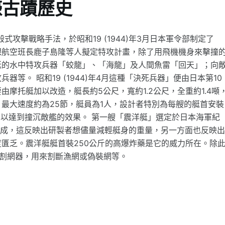
壕古蹟歷史
殺式攻擊戰略手法，於昭和19 (1944)年3月日本軍令部制定了
課航空班長鹿子島隆等人擬定特攻計畫，除了用飛機機身來擊撞
艇的水中特攻兵器「蛟龍」、「海龍」及人間魚雷「回天」；向
等。 昭和19 (1944)年4月這種「決死兵器」便由日本第10
摩托艇加以改造，艇長約5公尺，寬約1.2公尺，全重約1.4噸
最大速度約為25節，艇員為1人，設計者特別為每艘的艇首安裝
，以達到撞沉敵艦的效果。 第一艘「震洋艇」選定於日本海軍紀
製成，這反映出研製者想儘量減輕艇身的重量，另一方面也反映
匱乏。震洋艇艇首裝250公斤的高爆炸藥是它的威力所在。除
有割網器，用來割斷漁網或偽裝網等。