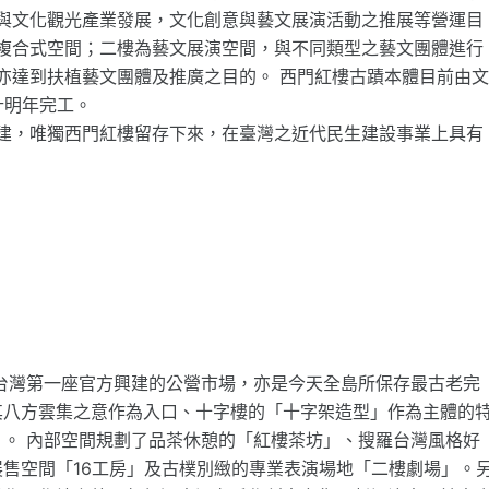
與文化觀光產業發展，文化創意與藝文展演活動之推展等營運目
複合式空間；二樓為藝文展演空間，與不同類型之藝文團體進行
亦達到扶植藝文團體及推廣之目的。 西門紅樓古蹟本體目前由
計明年完工。
建，唯獨西門紅樓留存下來，在臺灣之近代民生建設事業上具有
是台灣第一座官方興建的公營市場，亦是今天全島所保存最古老完
其八方雲集之意作為入口、十字樓的「十字架造型」作為主體的
。 內部空間規劃了品茶休憩的「紅樓茶坊」、搜羅台灣風格好
售空間「16工房」及古樸別緻的專業表演場地「二樓劇場」。