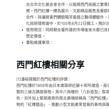
台北市文化基金會合作，以振興西門商圈之繁華
標。西門紅樓一樓為展示、文創精品販售及餐飲
合作，除讓遊客們體驗喝茶看戲之難得體驗外，
化局辦理修復中，於105年8月22日開工，預計
使用現況：同時期全臺所建的市場後來大都已改
歷史價值。
重點維護事項：
西門紅樓相關分享
[1]潘裕霖關於西門紅樓的評價：
西門紅樓於1908年由日本建築師近藤十郎所建造，
整的三級古蹟建築物。其中八角樓的「八卦造型」取
色，另外加上緊鄰兩旁的南北廣場統稱為「西門紅樓」
物的「紅樓選品」、推動小型文創產業發展的基地與展