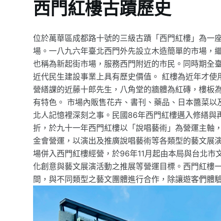
西門紅樓古蹟歷史
位於萬華區成都路十號的三級古蹟「西門紅樓」為一
場。一八九六年臺北西門外先設立木造簡單的市場，
也稱為新起街市場，服務西門附近的市民。同時期全
近代民生建設事業上具有歷史價值。 紅樓為近年才使
營繕課的近藤十郎先生，八角堂的牆體為紅磚，樓板
有特色。 市場內販售花卉、書刊、藥品、日本醬菜以
北人記憶裡深刻之事。民國86年西門紅樓邁入修繕與
折，於九十一年西門紅樓以「說唱藝術」為營運主軸
金會營運，以演出及推廣說唱藝術等各類型的藝文展演
場併入西門紅樓經營，於96年11月起由本局與台北
化創意與藝文展演活動之推展等營運目標。西門紅樓
間，與不同類型之藝文團體進行合作，除讓遊客們體