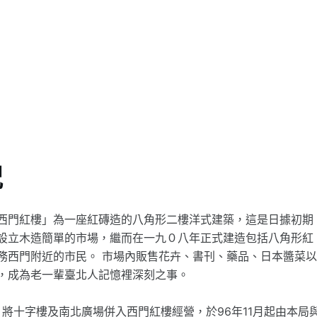
況
西門紅樓」為一座紅磚造的八角形二樓洋式建築，這是日據初期
設立木造簡單的市場，繼而在一九０八年正式建造包括八角形紅
務西門附近的市民。 市場內販售花卉、書刊、藥品、日本醬菜
，成為老一輩臺北人記憶裡深刻之事。
，將十字樓及南北廣場併入西門紅樓經營，於96年11月起由本局