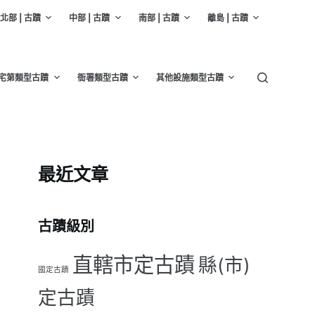
北部 | 古蹟
中部 | 古蹟
南部 | 古蹟
離島 | 古蹟
宅第類型古蹟
衙署類型古蹟
其他設施類型古蹟
最近文章
古蹟級別
直轄市定古蹟
縣(市)
國定古蹟
定古蹟