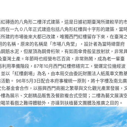
座紅磚造的八角形二樓洋式建築，這是日據初期臺灣所建較早的
繼而在一九０八年正式建造包括八角形紅樓與十字形的建築，當
臺所建的市場後來大都已改建，唯獨西門紅樓留存下來，在臺灣
用的名稱，原來的名稱是「市場八角堂」，設計者為當時總督府
為鋼筋水泥，但屋頂為鋼骨桁架，有如雨傘骨般呈放射狀，非常
及臺灣土產。年節時也經營布匹百貨，非常熱鬧，成為老一輩臺
再利用準備階段，87年10月西門紅樓修繕完工，營運定位幾經波
，並以「紅樓劇場」為名，由本局交由委託財團法人紙風車文教
活動。 96年5月3日配合本府事權統一原則，將十字樓及南北
市文化基金會合作，以振興西門商圈之繁華與文化觀光產業發展，
一樓為展示、文創精品販售及餐飲複合式空間；二樓為藝文展演
驗喝茶看戲之難得體驗外，亦達到扶植藝文團體及推廣之目的。