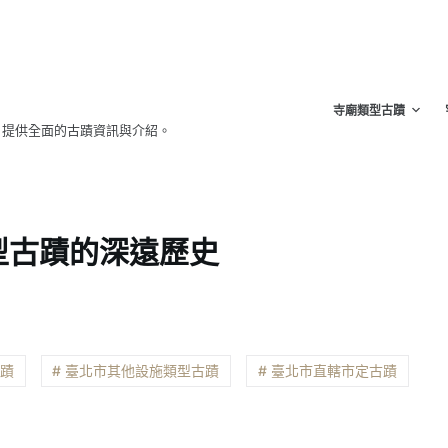
寺廟類型古蹟
，提供全面的古蹟資訊與介紹。
型古蹟的深遠歷史
古蹟
# 臺北市其他設施類型古蹟
# 臺北市直轄市定古蹟