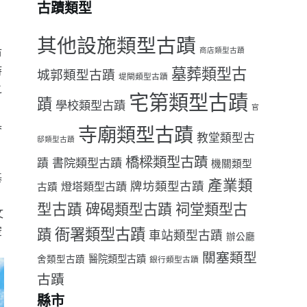
古蹟類型
其他設施類型古蹟
市
商店類型古蹟
時
墓葬類型古
城郭類型古蹟
堤閘類型古蹟
之
宅第類型古蹟
蹟
學校類型古蹟
官
具
寺廟類型古蹟
教堂類型古
邸類型古蹟
橋樑類型古蹟
書院類型古蹟
蹟
機關類型
基
產業類
牌坊類型古蹟
燈塔類型古蹟
古蹟
廣
型古蹟
祠堂類型古
碑碣類型古蹟
文
空
衙署類型古蹟
蹟
車站類型古蹟
辦公廳
關塞類型
醫院類型古蹟
舍類型古蹟
銀行類型古蹟
古蹟
縣市