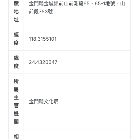
蹟
金門縣金城鎮前山前測段65、65-1地號，山
地
前段753號
址
經
118.3155101
度
緯
24.4320647
度
所
屬
主
金門縣文化局
管
機
關
相