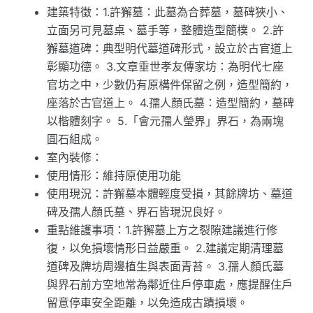
建築特徵：1.許獬墓：此墓為合葬墓，墓碑狹小、
立面另可見墓桌、墓手等，整體造型簡樸。 2.許
獬墓道碑：典型明代墓道碑形式，設立於古官道上
彰顯功德。 3.文章垂世孝友傳家坊：為明代七座
官坊之中，少數仍有原構件保留之例，造型簡約，
座落於古官道上。 4.孺人顏氏墓：造型簡約，墓碑
以楷體刻字。 5.「會元孺人瑩界」界石，為兩塊
圓石組成。
室內裝修：
使用情形：維持原使用功能
使用現況：許獬墓本體輕度受損，其餘牌坊、墓道
碑及孺人顏氏墓、界石皆現況良好。
重點維護事項：1.許獬墓上方之裂隙建議進行修
復，以免損壞情形日益嚴重。 2.建議定期清理墓
道碑及牌坊周邊植生與表面青苔。 3.孺人顏氏墓
與界石前方空地常為鄰近住戶停車處，應提醒住戶
留意停車安全距離，以免造成古蹟損壞。