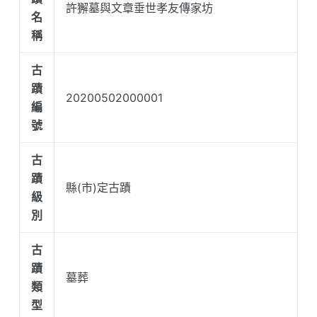
許獬墓與文章垂世孝友傳家坊
名
稱
古
蹟
20200502000001
編
號
古
蹟
縣(市)定古蹟
級
別
古
蹟
墓葬
類
型