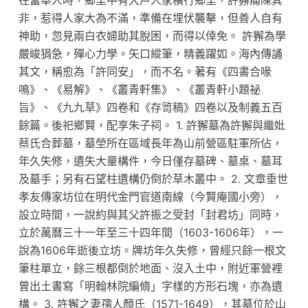
在當舉人時，鄉里中有大戶人家橫行鄉里，許獬痛陳其
非，惹得人家大為不滿，準備在埋伏襲擊，但善人自有
神助，忽見兩白衣婦助其脫困，而得以倖免。 許獬為學
嚴峻狷急，殫心力學。矢口縱筆，精義躍如。海內傳誦
其文，稱愈為「許同安」，而不名。著有《四書合喙
鳴》、《易解》、《叢青軒集》、《叢青軒小題祕
旨》、《九九草》四卷和《存笥稿》四卷以及制義五百
餘篇。後祀鄉賢，配享朱子祠。 1. 許獬墓為許獬與繼妣
蔡氏合葬墓，墓塋所在區域長年為山前營區駐軍所佔，
年久失修，遺失大量構件，今日僅存墓碑、墓桌、墓耳
及墓手；另有石望柱遺構仍倒於草木叢中。 2. 文章垂世
孝友傳家坊位在明代金門官道南線（今賢庵國小旁），
設立時間，一說約與其父許振之受封「封君坊」同時，
立於萬曆三十一年至三十四年間（1603-1606年），一
說為1606年逝後立坊。牌坊年久失修，曾經只餘一根文
筆柱單立，餘三根都倒於地面、沒入土中，附近軍營裡
曾出土書寫「明翰林院編脩」字樣的方形石塊，亦為遺
構。 3. 許獬之妻孺人顏氏（1571-1649），其墓位於山