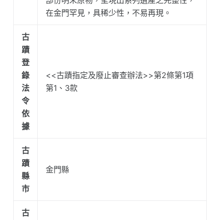
在金門罕見，具稀少性，不易再現。
古
蹟
登
錄
<<古蹟指定及廢止審查辦法>>第2條第1項
法
第1、3款
令
依
據
古
蹟
金門縣
縣
市
古