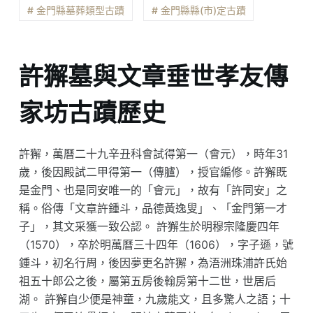
# 金門縣墓葬類型古蹟
# 金門縣縣(市)定古蹟
許獬墓與文章垂世孝友傳
家坊古蹟歷史
許獬，萬曆二十九辛丑科會試得第一（會元），時年31
歲，後因殿試二甲得第一（傳臚），授官編修。許獬既
是金門、也是同安唯一的「會元」，故有「許同安」之
稱。俗傳「文章許鍾斗，品德黃逸叟」、「金門第一才
子」，其文采獲一致公認。 許獬生於明穆宗隆慶四年
（1570），卒於明萬曆三十四年（1606），字子遜，號
鍾斗，初名行周，後因夢更名許獬，為浯洲珠浦許氏始
祖五十郎公之後，屬第五房後翰房第十二世，世居后
湖。 許獬自少便是神童，九歲能文，且多驚人之語；十