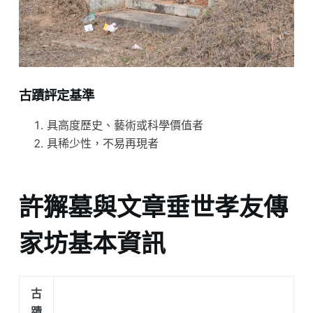
古蹟評定基準
具高度歷史、藝術或科學價值者
具稀少性，不易再現者
許獬墓與文章垂世孝友傳
家坊基本資訊
古
蹟