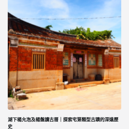
湖下楊允泡及楊盤讀古厝｜探索宅第類型古蹟的深遠歷
史