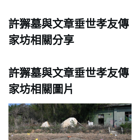
許獬墓與文章垂世孝友傳
家坊相關分享
許獬墓與文章垂世孝友傳
家坊相關圖片