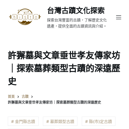
跳
台灣古蹟文化探索
至
探索台灣豐富的古蹟，了解歷史文化
主
遺產，提供全面的古蹟資訊與介紹。
要
內
容
許獬墓與文章垂世孝友傳家坊
｜探索墓葬類型古蹟的深遠歷
史
首頁
古蹟
許獬墓與文章垂世孝友傳家坊｜探索墓葬類型古蹟的深遠歷史
# 金門縣古蹟
# 墓葬類型古蹟
# 縣(市)定古蹟