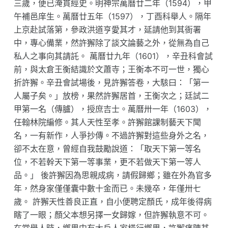
三歲，便已淹貫經史。明神宗萬曆廿二年（1594），甲
午補邑庠生。萬曆廿五年（1597），丁酉科舉人。隔年
上京赴試落第，參政洪道亨愛其才，延請他到其衙署
中，專心備業，然許獬除了談文論藝之外，從無為自己
私人之事向其請託。 萬曆廿九年（1601），辛丑科會試
前，與太倉王衡結識於文蕭寺；王衡本不可一世，獨心
折許獬。辛丑會試場後，見許獬答卷，大駭曰：「第一
人屬子矣。」放榜，果然許獬居首，王衡次之；廷試二
甲第一名（傳臚），授庶吉士。萬曆卅一年（1603），
任翰林院編修。其人天性至孝。許獬館課制藝天下聞
名，一有新作，人爭抄傳。不過許獬對這些身外之名，
卻不太在意，曾經自我鼓勵說道：「取天下第一等名
位，不若幹天下第一等事業，更不若做天下第一等人
品。」 後許獬因為思親成病，請假歸鄉；雖在外為官多
年，然身家僅僅囊中數十金而已。未幾卒，年僅卅七
歲。 許獬天性善良正直，自小便聘定顏氏，成年後得病
瞎了一眼；顏父本想另擇一女歸嫁，但許獬執意不可。