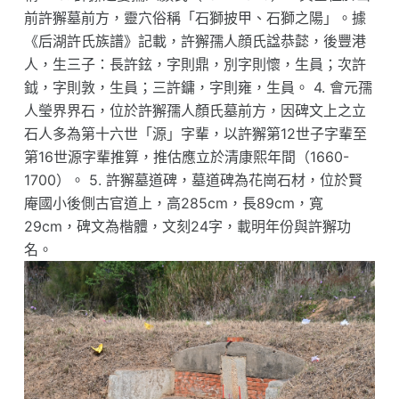
前許獬墓前方，靈穴俗稱「石獅披甲、石獅之陽」。據
《后湖許氏族譜》記載，許獬孺人顔氏諡恭懿，後豐港
人，生三子：長許鉉，字則鼎，別字則懷，生員；次許
鉞，字則敦，生員；三許鏞，字則雍，生員。 4. 會元孺
人瑩界界石，位於許獬孺人顏氏墓前方，因碑文上之立
石人多為第十六世「源」字輩，以許獬第12世子字輩至
第16世源字輩推算，推估應立於清康熙年間（1660-
1700）。 5. 許獬墓道碑，墓道碑為花崗石材，位於賢
庵國小後側古官道上，高285cm，長89cm，寬
29cm，碑文為楷體，文刻24字，載明年份與許獬功
名。