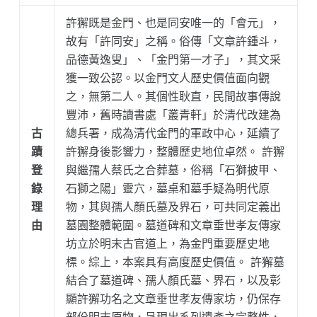
許獬既是金門、也是同安唯一的「會元」，
故有「許同安」之稱。俗傳「文章許鍾斗，
品德黃逸叟」、「金門第一才子」，其文采
獲一致公認。以金門文人歷史價值面向觀
之，無第二人。其個性耿直，民間故事傳說
豐沛，舊時讀書處「叢青軒」於清代改建為
古
總兵署，成為清代金門的軍政中心，延續了
蹟
許獬身後影響力，整體歷史地位卓然。 許獬
登
與繼孺人蔡氏之合葬墓，俗稱「石獅披甲、
錄
石獅之陽」靈穴，墓桌和墓手疑為明代原
理
物，其與孺人顏氏墓及界石，可共同定義出
由
墓園整體範圍。墓道碑和文章垂世孝友傳家
坊立於明末古官道上，為金門重要歷史地
標。綜上，本案具有高度歷史價值。 許獬墓
結合了墓道碑、孺人顏氏墓、界石，以及彰
顯許獬功名之文章垂世孝友傳家坊，仍保存
部份明末原物，呈現出系列遺產之完整性，